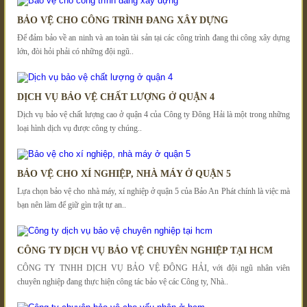
BẢO VỆ CHO CÔNG TRÌNH ĐANG XÂY DỰNG
Để đảm bảo về an ninh và an toàn tài sản tại các công trình đang thi công xây dựng
lớn, đòi hỏi phải có những đội ngũ..
DỊCH VỤ BẢO VỆ CHẤT LƯỢNG Ở QUẬN 4
Dịch vụ bảo vệ chất lượng cao ở quận 4 của Công ty Đông Hải là một trong những
loại hình dịch vụ được công ty chúng..
BẢO VỆ CHO XÍ NGHIỆP, NHÀ MÁY Ở QUẬN 5
Lựa chọn bảo vệ cho nhà máy, xí nghiệp ở quận 5 của Bảo An Phát chính là việc mà
bạn nên làm để giữ gìn trật tự an..
CÔNG TY DỊCH VỤ BẢO VỆ CHUYÊN NGHIỆP TẠI HCM
CÔNG TY TNHH DỊCH VỤ BẢO VỆ ĐÔNG HẢI, với đội ngũ nhân viên
chuyên nghiệp đang thực hiện công tác bảo vệ các Công ty, Nhà..