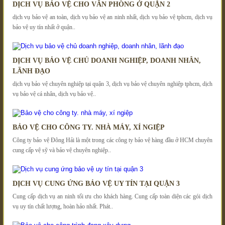
DỊCH VỤ BẢO VỆ CHO VĂN PHÒNG Ở QUẬN 2
dịch vụ bảo vệ an toàn, dịch vụ bảo vệ an ninh nhất, dịch vụ bảo vệ tphcm, dịch vụ
bảo vệ uy tín nhất ở quận..
DỊCH VỤ BẢO VỆ CHỦ DOANH NGHIỆP, DOANH NHÂN,
LÃNH ĐẠO
dịch vụ bảo vệ chuyên nghiệp tại quận 3, dịch vụ bảo vệ chuyên nghiệp tphcm, dịch
vụ bảo vệ cá nhân, dịch vụ bảo vệ..
BẢO VỆ CHO CÔNG TY. NHÀ MÁY, XÍ NGIỆP
Công ty bảo vệ Đông Hải là một trong các công ty bảo vệ hàng đầu ở HCM chuyên
cung cấp vệ sỹ và bảo vệ chuyên nghiệp..
DỊCH VỤ CUNG ỨNG BẢO VỆ UY TÍN TẠI QUẬN 3
Cung cấp dịch vụ an ninh tối ưu cho khách hàng. Cung cấp toàn diện các gói dịch
vụ uy tín chất lượng, hoàn hảo nhất. Phát..