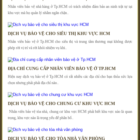
Nhân viên bảo vệ nhà hàng ở Tp.HCM có trách nhiệm đảm bảo an ninh trật tự tại
khu vực mà họ quản lý nhằm ngăn chặn..
DỊCH VỤ BẢO VỆ CHO SIÊU THỊ KHU VỰC HCM
Nhân viên bảo vệ ở Tp.HCM cho siêu thị và trung tâm thương mại không được
phép rời vị trí và rời khỏi nhiệm vụ khi..
ĐỊA CHỈ CUNG CẤP NHÂN VIÊN BẢO VỆ Ở TP.HCM
Hiện nay dịch vụ bảo vệ ở Tp.HCM có rất nhiều các địa chỉ cho bạn thỏa sức lựa
chọn nhưng phải phải địa chỉ nào..
DỊCH VỤ BẢO VỆ CHO CHUNG CƯ KHU VỰC HCM
Nhân viên bảo vệ tòa nhà, chung cư khu vực HCM phải biết khu vực nào là quan
trọng, khu vực nào là trọng yếu để phân bố..
DỊCH VỤ BẢO VỆ CHO TÒA NHÀ VĂN PHÒNG