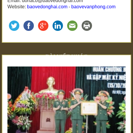
Email: dohaco@baovedonghai.com
Website:
baovedonghai.com
-
baovevanphong.com
BÀI VIẾT KHÁC