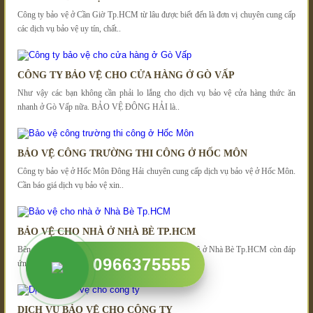
Công ty bảo vệ ở Cần Giờ Tp.HCM từ lâu được biết đến là đơn vị chuyên cung cấp
các dịch vụ bảo vệ uy tín, chất..
CÔNG TY BẢO VỆ CHO CỬA HÀNG Ở GÒ VẤP
Như vậy các bạn không cần phải lo lắng cho dịch vụ bảo vệ cửa hàng thức ăn
nhanh ở Gò Vấp nữa. BẢO VỆ ĐÔNG HẢI là..
BẢO VỆ CÔNG TRƯỜNG THI CÔNG Ở HỐC MÔN
Công ty bảo vệ ở Hốc Môn Đông Hải chuyên cung cấp dịch vụ bảo vệ ở Hốc Môn.
Cần báo giá dịch vụ bảo vệ xin..
BẢO VỆ CHO NHÀ Ở NHÀ BÈ TP.HCM
Bên cạnh đó Dịch vụ bảo vệ tư gia của Công ty bảo vệ ở Nhà Bè Tp.HCM còn đáp
0966375555
ứng các yêu cầu riêng của từng gia..
DỊCH VỤ BẢO VỆ CHO CÔNG TY