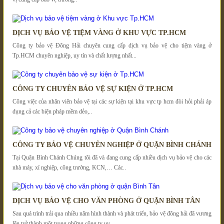
DỊCH VỤ BẢO VỆ TIỆM VÀNG Ở KHU VỰC TP.HCM
Công ty bảo vệ Đông Hải chuyên cung cấp dịch vụ bảo vệ cho tiệm vàng ở
Tp.HCM chuyên nghiệp, uy tín và chất lượng nhất...
CÔNG TY CHUYÊN BẢO VỆ SỰ KIỆN Ở TP.HCM
Công việc của nhân viên bảo vệ tại các sự kiện tại khu vực tp hcm đòi hỏi phải áp
dụng cả các biện pháp mềm dẻo,..
CÔNG TY BẢO VỆ CHUYÊN NGHIỆP Ở QUẬN BÌNH CHÁNH
Tại Quận Bình Chánh Chúng tôi đã và đang cung cấp nhiều dịch vụ bảo vệ cho các
nhà máy, xí nghiệp, công trường, KCN,… Các..
DỊCH VỤ BẢO VỆ CHO VĂN PHÒNG Ở QUẬN BÌNH TÂN
Sau quá trình trải qua nhiều năm hình thành và phát triển, bảo vệ đông hải đã vương
lên trở thành một trong những công ty uy..