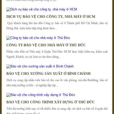
DỊCH VỤ BẢO VỆ CHO CÔNG TY, NHÀ MÁY Ở HCM
Quý khách hàng khi tìm đến Công ty bảo vệ ở Thành phố Hồ Chí Minh, bảo vệ
Đông Hải luôn luôn đáp ứng được theo..
CÔNG TY BẢO VỆ CHO NHÀ MÁY Ở THỦ ĐỨC
Nhân viên Bảo vệ Nhà máy ở Quận Thủ Đức HCM thực hiện kiểm tra, kiểm soát
Người, Khách, xe các loại ra vào theo đúng..
BẢO VỆ CHO XƯỞNG SẢN XUẤT Ở BÌNH CHÁNH
Dịch vụ cung cấp nhân viên bảo vệ cho cao ốc văn phòng, toà nhà Building, bảo vệ
nhà máy,xưởng cơ khí - xí nghiệp lắp ráp...
BẢO VỆ CHO CÔNG TRÌNH XÂY DỰNG Ở THỦ ĐỨC
Trên thị trường hiện nay có rất nhiều đơn vị cung cấp các dịch vụ bảo vệ ở quận thủ
đức chất lượng, trong đó có..