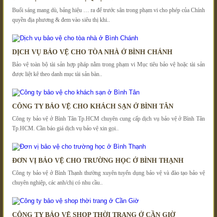
Buổi sáng mang dù, bảng hiệu … ra để trước sân trong phạm vi cho phép của Chính
quyền địa phương & đem vào siêu thị khi..
DỊCH VỤ BẢO VỆ CHO TÒA NHÀ Ở BÌNH CHÁNH
Bảo vệ toàn bộ tài sản hợp pháp nằm trong phạm vi Mục tiêu bảo vệ hoặc tài sản
được liệt kê theo danh mục tài sản bàn..
CÔNG TY BẢO VỆ CHO KHÁCH SẠN Ở BÌNH TÂN
Công ty bảo vệ ở Bình Tân Tp.HCM chuyên cung cấp dịch vụ bảo vệ ở Bình Tân
Tp.HCM. Cần báo giá dịch vụ bảo vệ xin gọi..
ĐƠN VỊ BẢO VỆ CHO TRƯỜNG HỌC Ở BÌNH THẠNH
Công ty bảo vệ ở Bình Thạnh thường xuyên tuyển dụng bảo vệ và đào tạo bảo vệ
chuyên nghiệp, các anh/chị có nhu cầu..
CÔNG TY BẢO VỆ SHOP THỜI TRANG Ở CẦN GIỜ