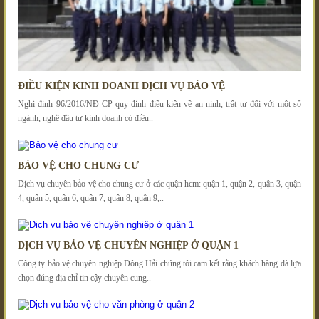
ĐIỀU KIỆN KINH DOANH DỊCH VỤ BẢO VỆ
Nghị định 96/2016/NĐ-CP quy định điều kiện về an ninh, trật tự đối với một số
ngành, nghề đầu tư kinh doanh có điều..
BẢO VỆ CHO CHUNG CƯ
Dịch vụ chuyên bảo vệ cho chung cư ở các quận hcm: quận 1, quận 2, quận 3, quận
4, quận 5, quận 6, quận 7, quận 8, quận 9,..
DỊCH VỤ BẢO VỆ CHUYÊN NGHIỆP Ở QUẬN 1
Công ty bảo vệ chuyên nghiệp Đông Hải chúng tôi cam kết rằng khách hàng đã lựa
chọn đúng địa chỉ tin cậy chuyên cung..