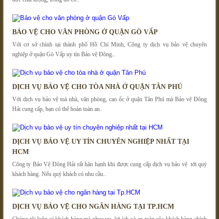
BẢO VỆ CHO VĂN PHÒNG Ở QUẬN GÒ VẤP
Với cơ sở chính tại thành phố Hồ Chí Minh, Công ty dịch vụ bảo vệ chuyên
nghiệp ở quận Gò Vấp uy tín Bảo vệ Đông..
DỊCH VỤ BẢO VỆ CHO TÒA NHÀ Ở QUẬN TÂN PHÚ
Với dịch vụ bảo vệ toà nhà, văn phòng, cao ốc ở quận Tân Phú mà Bảo vệ Đông
Hải cung cấp, bạn có thể hoàn toàn an..
DỊCH VỤ BẢO VỆ UY TÍN CHUYÊN NGHIỆP NHẤT TẠI
HCM
Công ty Bảo Vệ Đông Hải rất hân hạnh khi được cung cấp dịch vụ bảo vệ tới quý
khách hàng. Nếu quý khách có nhu cầu..
DỊCH VỤ BẢO VỆ CHO NGÂN HÀNG TẠI TP.HCM