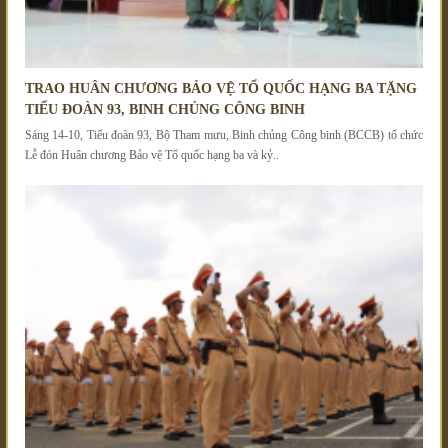
TRAO HUÂN CHƯƠNG BẢO VỆ TỔ QUỐC HẠNG BA TẶNG
TIỂU ĐOÀN 93, BINH CHỦNG CÔNG BINH
Sáng 14-10, Tiểu đoàn 93, Bộ Tham mưu, Binh chủng Công binh (BCCB) tổ chức
Lễ đón Huân chương Bảo vệ Tổ quốc hạng ba và kỷ..