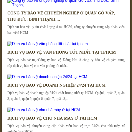
CÔNG TY BẢO VỆ CHUYÊN NGHIỆP Ở QUẬN GÒ VẤP,
THỦ ĐỨC, BÌNH THẠNH,...
Dịch vụ bảo vệ uy tín chất lượng ở tại HCM, công ty chuyên cung cấp nhân viên
bảo vệ ở HCM
DỊCH VỤ BẢO VỆ VĂN PHÒNG TỐT NHẤT TẠI TPHCM
Dịch vụ bảo vệ mụcCông ty bảo vệ Đông Hải là công ty bảo vệ chuyên cung
cấp dịch vụ bảo vệ cho văn phòng tốt nhất..
DỊCH VỤ BẢO VỆ DOANH NGHIỆP 24/24 TẠI HCM
Dịch vụ bảo vệ doanh nghiệp 24/24 chất lượng nhất tại HCM: Quận1, quận 2, quận
3, quận 4, quận 5, quận 6, quận 7, quận 8,..
DỊCH VỤ BẢO VỆ CHO NHÀ MÁY Ở TẠI HCM
Dịch vụ bảo vệ chuyên cung cấp nhân viên bảo vệ trực 24/24 cho nhà máy, xí
nghiệp ở tại HCM.