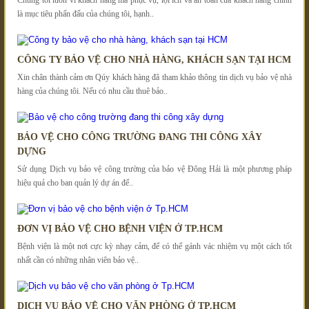
Chúng tôi luôn vì khách hàng mà phục vụ, lợi ích và an toàn của khách hàng chính
là mục tiêu phấn đấu của chúng tôi, hạnh..
CÔNG TY BẢO VỆ CHO NHÀ HÀNG, KHÁCH SẠN TẠI HCM
Xin chân thành cảm ơn Qúy khách hàng đã tham khảo thông tin dịch vụ bảo vệ nhà
hàng của chúng tôi. Nếu có nhu cầu thuê bảo..
BẢO VỆ CHO CÔNG TRƯỜNG ĐANG THI CÔNG XÂY
DỰNG
Sử dụng Dịch vụ bảo vệ công trường của bảo vệ Đông Hải là một phương pháp
hiệu quả cho ban quản lý dự án để..
ĐƠN VỊ BẢO VỆ CHO BỆNH VIỆN Ở TP.HCM
Bệnh viện là một nơi cực kỳ nhạy cảm, để có thể gánh vác nhiệm vụ một cách tốt
nhất cần có những nhân viên bảo vệ..
DỊCH VỤ BẢO VỆ CHO VĂN PHÒNG Ở TP.HCM