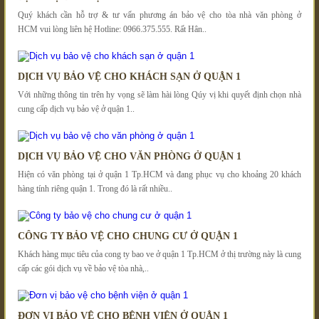
Quý khách cần hỗ trợ & tư vấn phương án bảo vệ cho tòa nhà văn phòng ở
HCM vui lòng liên hệ Hotline: 0966.375.555. Rất Hân..
DỊCH VỤ BẢO VỆ CHO KHÁCH SẠN Ở QUẬN 1
Với những thông tin trên hy vọng sẽ làm hài lòng Qúy vị khi quyết định chọn nhà
cung cấp dịch vụ bảo vệ ở quận 1..
DỊCH VỤ BẢO VỆ CHO VĂN PHÒNG Ở QUẬN 1
Hiện có văn phòng tại ở quận 1 Tp.HCM và đang phục vụ cho khoảng 20 khách
hàng tính riêng quận 1. Trong đó là rất nhiều..
CÔNG TY BẢO VỆ CHO CHUNG CƯ Ở QUẬN 1
Khách hàng mục tiêu của cong ty bao ve ở quận 1 Tp.HCM ở thị trường này là cung
cấp các gói dịch vụ về bảo vệ tòa nhà,..
ĐƠN VỊ BẢO VỆ CHO BỆNH VIỆN Ở QUẬN 1