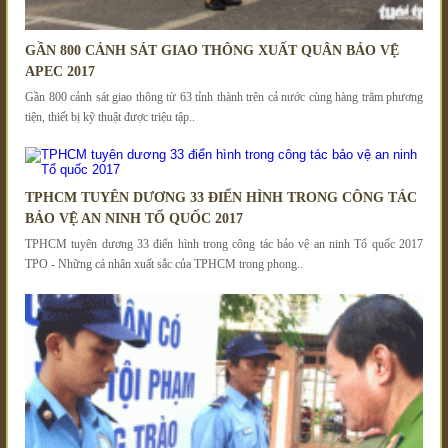
GẦN 800 CẢNH SÁT GIAO THÔNG XUẤT QUÂN BẢO VỆ
APEC 2017
Gần 800 cảnh sát giao thông từ 63 tỉnh thành trên cả nước cùng hàng trăm phương
tiện, thiết bị kỹ thuật được triệu tập..
TPHCM TUYÊN DƯƠNG 33 ĐIỂN HÌNH TRONG CÔNG TÁC
BẢO VỆ AN NINH TỔ QUỐC 2017
TPHCM tuyên dương 33 điển hình trong công tác bảo vệ an ninh Tổ quốc 2017
TPO - Những cá nhân xuất sắc của TPHCM trong phong..