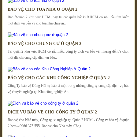
BẢO VỆ CHO TÒA NHÀ Ở QUẬN 2
Bạn ở quận 2 khu vực HCM, hay tại các quận bất kì ở HCM có nhu cầu tìm kiếm
một dịch vụ bảo vệ cho tòa nhà chuyên..
BẢO VỆ CHO CHUNG CƯ Ở QUẬN 2
Tại quận 2 khu vực HCM có rất nhiều công ty dịch vụ bảo vệ, nhưng để lựa chọn
một địa chỉ cung cấp dịch vụ bảo..
BẢO VỆ CHO CÁC KHU CÔNG NGHIỆP Ở QUẬN 2
Công Ty bảo vệ Đông Hải tự hào là một trong những công ty cung cấp dịch vụ bảo
vệ chuyên nghiệp tại Khu công nghiệp An..
DỊCH VỤ BẢO VỆ CHO CÔNG TY Ở QUẬN 2
Bảo vệ cho Nhà máy, Công ty, xí nghiệp tại Quận 2 HCM - Công ty bảo vệ ở quận
2 hcm - 0966 375 555 .Bảo vệ cho Nhà máy, Công..