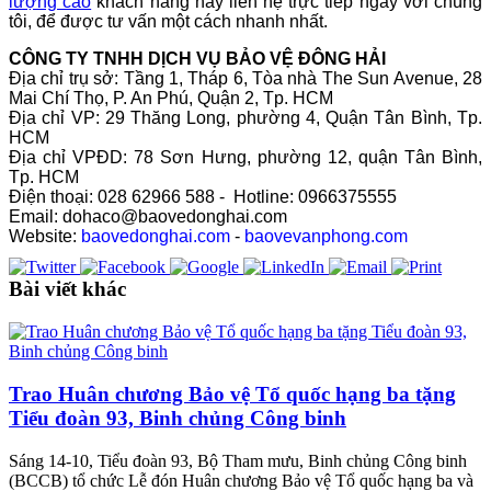
lượng cao
khách hàng hãy liên hệ trực tiếp ngay với chúng
tôi, để được tư vấn một cách nhanh nhất.
CÔNG TY TNHH DỊCH VỤ BẢO VỆ ĐÔNG HẢI
Địa chỉ trụ sở: Tầng 1, Tháp 6, Tòa nhà The Sun Avenue, 28
Mai Chí Thọ, P. An Phú, Quận 2, Tp. HCM
Địa chỉ VP: 29 Thăng Long, phường 4, Quận Tân Bình, Tp.
HCM
Địa chỉ VPĐD: 78 Sơn Hưng, phường 12, quận Tân Bình,
Tp. HCM
Điện thoại: 028 62966 588 - Hotline: 0966375555
Email: dohaco@baovedonghai.com
Website:
baovedonghai.com
-
baovevanphong.com
Bài viết khác
Trao Huân chương Bảo vệ Tổ quốc hạng ba tặng
Tiểu đoàn 93, Binh chủng Công binh
Sáng 14-10, Tiểu đoàn 93, Bộ Tham mưu, Binh chủng Công binh
(BCCB) tổ chức Lễ đón Huân chương Bảo vệ Tổ quốc hạng ba và