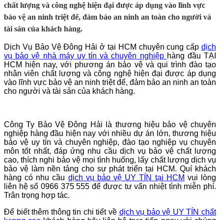
chất lượng và công nghệ hiện đại được áp dụng vào lĩnh vực
bảo vệ an ninh triệt để, đảm bảo an ninh an toàn cho người và
tài sản của khách hàng.
Dịch Vụ Bảo Vệ Đông Hải ở tại HCM chuyên cung cấp
dịch
vụ bảo vệ nhà máy uy tín và chuyên nghiệp
hàng đầu TẠI
HCM hiện nay, với phương án bảo vệ và qui trình đào tạo
nhân viên chất lượng và công nghệ hiện đại được áp dụng
vào lĩnh vực bảo vệ an ninh triệt để, đảm bảo an ninh an toàn
cho người và tài sản của khách hàng.
Công Ty
Bảo Vệ Đông Hải
là thương hiệu bảo vệ chuyên
nghiệp hàng đầu hiện nay với nhiều dự án lớn, thương hiệu
bảo vệ uy tín và chuyên nghiệp, đào tạo nghiệp vụ chuyên
môn tốt nhất, đáp ứng nhu cầu dịch vụ bảo vệ chất lượng
cao, thích nghi bảo vệ mọi tình huống, lấy chất lượng dịch vụ
bảo vệ làm nền tảng cho sự phát triển tại HCM. Quí khách
hàng có nhu cầu
dịch vụ bảo vệ UY TÍN tại HCM
vui lòng
liên hệ số 0966 375 555 để được tư vấn nhiệt tình miễn phí.
Trân trọng hợp tác.
Để biết thêm thông tin chi tiết về
dịch vụ bảo vệ UY TÍN chất