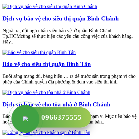
Dịch vụ bảo vệ cho siêu thị quận Bình Chánh
Ngoài ra, đội ngũ nhân viên bảo vệ ở quận Bình Chánh
Tp.HCMcũng sẽ thực hiện các yêu cầu công việc của khách hàng.
Hãy..
Bảo vệ cho siêu thị quận Bình Tân
Buổi sáng mang dù, bảng hiệu … ra để trước sân trong phạm vi cho
phép của Chính quyền địa phương & đem vào siêu thị khi..
Dịch vụ bảo vệ cho tòa nhà ở Bình Chánh
0966375555
Bảo vệ toàn bộ tài sản hợp pháp nằm trong phạm vi Mục tiêu bảo vệ
hoặc tài sản được liệt kê theo danh mục tài sản bàn..