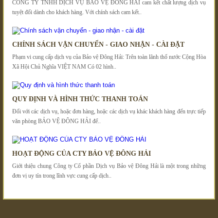
CÔNG TY TNHH DỊCH VỤ BẢO VỆ ĐÔNG HẢI cam kết chất lượng dịch vụ
tuyệt đối dành cho khách hàng. Với chính sách cam kết..
CHÍNH SÁCH VẬN CHUYỂN - GIAO NHẬN - CÀI ĐẶT
Phạm vi cung cấp dịch vụ của Bảo vệ Đông Hải: Trên toàn lãnh thổ nước Cộng Hòa
Xã Hội Chủ Nghĩa VIỆT NAM Có 02 hình..
QUY ĐỊNH VÀ HÌNH THỨC THANH TOÁN
Đối với các dịch vụ, hoặc đơn hàng, hoặc các dịch vụ khác khách hàng đến trực tiếp
văn phòng BẢO VỆ ĐÔNG HẢI để..
HOẠT ĐỘNG CỦA CTY BẢO VỆ ĐÔNG HẢI
Giới thiệu chung Công ty Cổ phần Dịch vụ Bảo vệ Đông Hải là một trong những
đơn vị uy tín trong lĩnh vực cung cấp dịch..