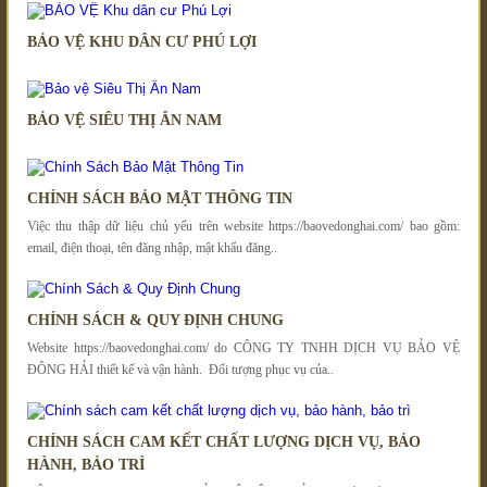
BẢO VỆ KHU DÂN CƯ PHÚ LỢI
BẢO VỆ SIÊU THỊ ÂN NAM
CHÍNH SÁCH BẢO MẬT THÔNG TIN
Việc thu thập dữ liệu chủ yếu trên website https://baovedonghai.com/ bao gồm:
email, điện thoại, tên đăng nhập, mật khẩu đăng..
CHÍNH SÁCH & QUY ĐỊNH CHUNG
Website https://baovedonghai.com/ do CÔNG TY TNHH DỊCH VỤ BẢO VỆ
ĐÔNG HẢI thiết kế và vận hành. Đối tượng phục vụ của..
CHÍNH SÁCH CAM KẾT CHẤT LƯỢNG DỊCH VỤ, BẢO
HÀNH, BẢO TRÌ