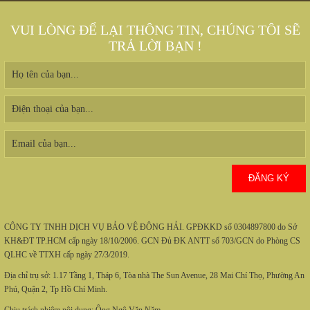
VUI LÒNG ĐỂ LẠI THÔNG TIN, CHÚNG TÔI SẼ
TRẢ LỜI BẠN !
CÔNG TY TNHH DỊCH VỤ BẢO VỆ ĐÔNG HẢI.
GPĐKKD số 0304897800 do Sở
KH&ĐT TP.HCM cấp ngày 18/10/2006. GCN Đủ ĐK ANTT số 703/GCN do Phòng CS
QLHC về TTXH cấp ngày 27/3/2019.
Địa chỉ trụ sở: 1.17 Tầng 1, Tháp 6, Tòa nhà The Sun Avenue, 28 Mai Chí Thọ, Phường An
Phú, Quận 2, Tp Hồ Chí Minh.
Chịu trách nhiệm nội dung: Ông Ngô Văn Năm