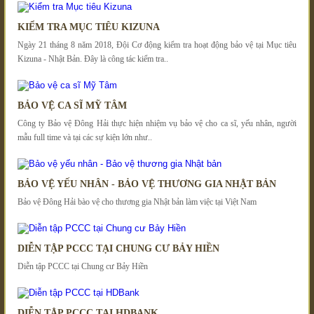
KIỂM TRA MỤC TIÊU KIZUNA
Ngày 21 tháng 8 năm 2018, Đội Cơ động kiểm tra hoạt động bảo vệ tại Mục tiêu
Kizuna - Nhật Bản. Đây là công tác kiểm tra..
BẢO VỆ CA SĨ MỸ TÂM
Công ty Bảo vệ Đông Hải thực hiện nhiệm vụ bảo vệ cho ca sĩ, yếu nhân, người
mẫu full time và tại các sự kiện lớn như..
BẢO VỆ YẾU NHÂN - BẢO VỆ THƯƠNG GIA NHẬT BẢN
Bảo vệ Đông Hải bào vệ cho thương gia Nhật bản làm việc tại Việt Nam
DIỄN TẬP PCCC TẠI CHUNG CƯ BẢY HIỀN
Diễn tập PCCC tại Chung cư Bảy Hiền
​​DIỄN TẬP PCCC TẠI HDBANK