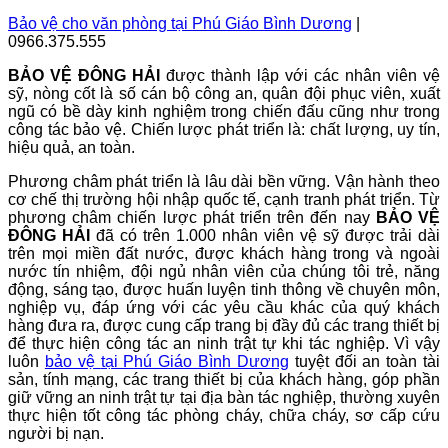
Bảo vệ cho văn phòng tại Phú Giáo Bình Dương
|
0966.375.555
BẢO VỆ ĐÔNG HẢI
được thành lập với các nhân viên vệ
sỹ, nòng cốt là số cán bộ công an, quân đội phục viên, xuất
ngũ có bề dày kinh nghiệm trong chiến đấu cũng như trong
công tác bảo vệ. Chiến lược phát triển là: chất lượng, uy tín,
hiệu quả, an toàn.
Phương châm phát triển là lâu dài bền vững. Vận hành theo
cơ chế thị trường hội nhập quốc tế, cạnh tranh phát triển. Từ
phương châm chiến lược phát triển trên đến nay
BẢO VỆ
ĐÔNG HẢI
đã có trên 1.000 nhân viên vệ sỹ được trải dài
trên mọi miền đất nước, được khách hàng trong và ngoài
nước tín nhiệm, đội ngủ nhân viên của chúng tôi trẻ, năng
động, sáng tạo, được huấn luyện tinh thông về chuyên môn,
nghiệp vụ, đáp ứng với các yêu cầu khác của quý khách
hàng đưa ra, được cung cấp trang bị đầy đủ các trang thiết bị
để thực hiện công tác an ninh trật tự khi tác nghiệp. Vì vậy
luôn
bảo vệ
tại Phú Giáo Bình Dương
tuyệt đối an toàn tài
sản, tính mạng, các trang thiết bị của khách hàng, góp phần
giữ vững an ninh trật tự tại địa bàn tác nghiệp, thường xuyên
thực hiện tốt công tác phòng cháy, chữa cháy, sơ cấp cứu
người bị nạn.