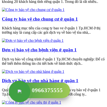
khoảng 20 khách hàng tính riêng quận 1. Trong đó là rất nhiều..
Công ty bảo vệ cho chung cư ở quận 1
Khách hàng mục tiêu của cong ty bao ve ở quận 1 Tp.HCM ở thị
trường này là cung cấp các gói dịch vụ về bảo vệ tòa nhà,..
Đơn vị bảo vệ cho bệnh viện ở quận 1
Dịch vụ bảo vệ công trình ở quận 1 Tp.HCM chuyên nghiệp: Để có
thể biết thêm thông tin chi tiết hơn về hình thức dịch..
Dịch vụ bảo vệ cho nhà hàng ở quận 1
0966375555
Quý khách có nhu cầu tìm hiểu, sử dụng dịch vụ bảo vệ ở quận 1
Tp.HCM của công ty chúng tôi hãy liên hệ với công ty..