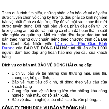
Theo quá trình tìm hiểu, những nhân viên bảo vệ tại đây đều
được tuyển chọn vô cùng kỹ lưỡng, đều phải có kinh nghiệm
bảo vệ nhất định và đáp ứng đầy đủ về mặt sức khỏe thì mới
được tuyển dụng. Đội ngũ bảo vệ đa phần đều đến từ lực
lượng công an, bộ đội và những cá nhân đã hoàn thành xuất
sắc nghĩa vụ quân sự. Mỗi cá nhân đều được đào tạo bài
bản theo những quy chuẩn riêng theo chương trình của Đại
học Cảnh Sát. Nhân viên
bảo vệ
tại Phú Giáo Bình
Dương
của
BẢO VỆ ĐÔNG HẢI
hiện tai đã lên đến 1.000
người, đảm bảo đáp ứng hoàn hảo mọi yêu cầu của khách
hàng.
Dịch vụ cơ bản mà
BẢO VỆ ĐÔNG HẢI
cung cấp:
Dịch vụ bảo vệ tại những khu thương mại, siêu thị,
chung cư, hộ gia đình,…
Bảo vệ mục tiêu cố định, di động theo yêu cầu của
khách hàng
Cung cấp bảo vệ số lượng lớn cho những khu công
nghiệp, nhà máy, cơ sở sản xuất.
Bảo vệ doanh nghiệp, tòa nhà, cao ốc văn phòng,…
CÔNG TY TNHH DỊCH VỤ BẢO VỆ ĐÔNG HẢI