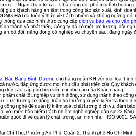
rước – Ngăn chặn từ xa – Chủ động đối phó mọi tình huống có
 hội giúp khách hàng an tâm trong công tác sản xuất, kinh do
ĐÔNG HẢI
đã luôn ý thức về trách nhiệm và không ngừng đổi 
ng thông qua các hình thức cung cấp
dịch vụ bảo vệ cho văn 
hình thành và phát triển, Công ty đã có một lực lượng, đội ng
g an bộ đội, năng động có nghiệp vụ chuyên sâu, đang ngày đ
tại Bàu Bàng Bình Dương
cho hàng ngàn KH với mọi loại hình 
ước, đáp ứng được mọi nhu cầu phát triển của Qúy khách ở b
ông đến cao cấp phù hợp với mọi nhu cầu của Khách hàng.
 chất tốt, nghiệp vụ tinh thông, sử dụng thành thạo công cụ 
7. Lực lượng cơ động, tuần tra thường xuyên kiểm tra theo định
ng nghệ để quản lý kiểm soát chất lượng dịch vụ, đảm bảo tố
i với mức bảo hiểm trách nhiệm nghề nghiệp dân sự 22 tỷ/vụ.
uẩn quốc tế về quản lý chất lượng, an ninh như : ISO 9001
8 Mai Chí Thọ, Phường An Phú, Quận 2, Thành phố Hồ Chí Minh