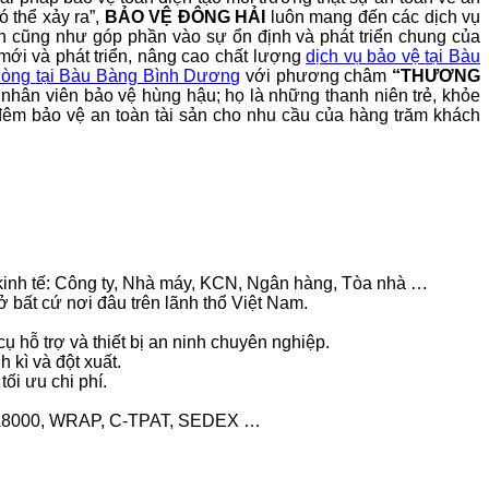
 thể xảy ra”,
BẢO VỆ ĐÔNG HẢI
luôn mang đến các dịch vụ
anh cũng như góp phần vào sự ổn định và phát triển chung của
mới và phát triển, nâng cao chất lượng
dịch vụ bảo vệ
tại Bàu
phòng
tại Bàu Bàng Bình Dương
với phương châm
“THƯƠNG
ũ nhân viên bảo vệ hùng hậu; họ là những thanh niên trẻ, khỏe
êm bảo vệ an toàn tài sản cho nhu cầu của hàng trăm khách
kinh tế: Công ty, Nhà máy, KCN, Ngân hàng, Tòa nhà …
ất cứ nơi đâu trên lãnh thổ Việt Nam.
hỗ trợ và thiết bị an ninh chuyên nghiệp.
 kì và đột xuất.
i ưu chi phí.
, SA8000, WRAP, C-TPAT, SEDEX …