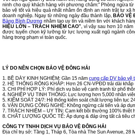
ninh cho quý khách hàng với phương châm:” Phòng ngừa từ t
bảo vệ tốt và hiệu quả nhất nhằm ổn định an ninh trật tự xã
doanh nghiệp. Ngay từ những ngày đầu thành lập,
BẢO VỆ 
Bàng Bình Dương
nhằm tạo uy tín và niềm tin với khách hà
HIỆU LỚN – TRÁCH NHIỆM CAO”
, vì vậy sau hơn 10 năm 
được tuyển chọn kỹ lưỡng từ lực lượng xuất ngũ ngành côn
hàng trong phạm vi toàn quốc.
LÝ DO NÊN CHỌN
BẢO VỆ ĐÔNG HẢI
1. BỀ DÀY KINH NGHIỆM: Gần 15 năm
cung cấp DV bảo vệ
2. HỆ THỐNG RỘNG KHẮP: Hơn 26 CN-VPĐD trải dài khắp cả n
3. CHI PHÍ HỢP LÝ: Phí dịch vụ bảo vệ cạnh tranh từ phổ th
4. NGHIỆP VỤ TINH THÔNG: Lực lượng hơn 5,000 nhân viên phẩm
5. KIỂM SOÁT 24/7: Hệ thống kiểm soát chất lượng liên tục 24/
6. VẬN DỤNG CÔNG NGHỆ: Không ngừng cải tiến và áp dụng cô
7. TRÁCH NHIỆM – UY TÍN: Cam kết bồi thường 100% thiệt hạ
8. CHẤT LƯỢNG QUỐC TẾ: Áp dụng & đáp ứng tất cả tiêu ch
CÔNG TY TNHH DỊCH VỤ BẢO VỆ ĐÔNG HẢI
Địa chỉ trụ sở: Tầng 1, Tháp 6, Tòa nhà The Sun Avenue, 2