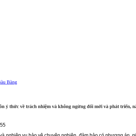
thức về trách nhiệm và không ngừng đổi mới và phát triển, nân
555
 và nghiệp vụ bảo vệ chuyên nghiệp, đảm bảo có phương án, giả