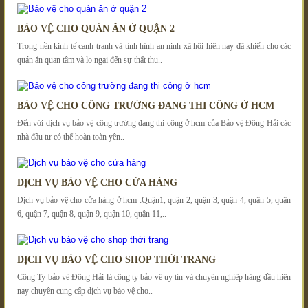
BẢO VỆ CHO QUÁN ĂN Ở QUẬN 2
Trong nền kinh tế cạnh tranh và tình hình an ninh xã hội hiện nay đã khiến cho các
quán ăn quan tâm và lo ngại đến sự thất thu..
BẢO VỆ CHO CÔNG TRƯỜNG ĐANG THI CÔNG Ở HCM
Đến với dịch vụ bảo vệ công trường đang thi công ở hcm của Bảo vệ Đông Hải các
nhà đầu tư có thể hoàn toàn yên..
DỊCH VỤ BẢO VỆ CHO CỬA HÀNG
Dịch vụ bảo vệ cho cửa hàng ở hcm :Quận1, quận 2, quận 3, quận 4, quận 5, quận
6, quận 7, quận 8, quận 9, quận 10, quận 11,..
DỊCH VỤ BẢO VỆ CHO SHOP THỜI TRANG
Công Ty bảo vệ Đông Hải là công ty bảo vệ uy tín và chuyên nghiệp hàng đầu hiện
nay chuyên cung cấp dịch vụ bảo vệ cho..