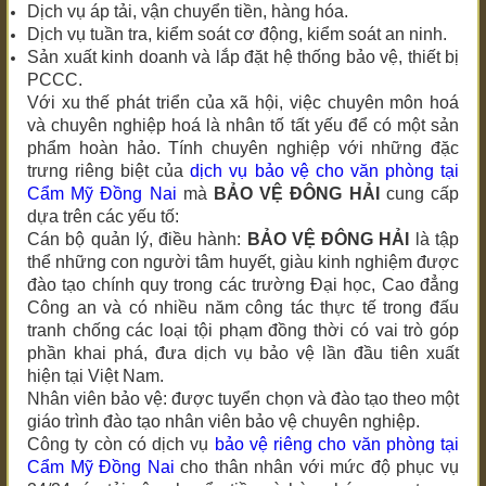
Dịch vụ áp tải, vận chuyển tiền, hàng hóa.
Dịch vụ tuần tra, kiểm soát cơ động, kiểm soát an ninh.
Sản xuất kinh doanh và lắp đặt hệ thống bảo vệ, thiết bị
PCCC.
Với xu thế phát triển của xã hội, việc chuyên môn hoá
và chuyên nghiệp hoá là nhân tố tất yếu để có một sản
phẩm hoàn hảo. Tính chuyên nghiệp với những đặc
trưng riêng biệt của
dịch vụ bảo vệ
cho văn phòng tại
Cẩm Mỹ Đồng Nai
mà
BẢO VỆ ĐÔNG HẢI
cung cấp
dựa trên các yếu tố:
Cán bộ quản lý, điều hành:
BẢO VỆ ĐÔNG HẢI
là tập
thể những con người tâm huyết, giàu kinh nghiệm được
đào tạo chính quy trong các trường Đại học, Cao đẳng
Công an và có nhiều năm công tác thực tế trong đấu
tranh chống các loại tội phạm đồng thời có vai trò góp
phần khai phá, đưa dịch vụ bảo vệ lần đầu tiên xuất
hiện tại Việt Nam.
Nhân viên bảo vệ: được tuyển chọn và đào tạo theo một
giáo trình đào tạo nhân viên bảo vệ chuyên nghiệp.
Công ty còn có dịch vụ
bảo vệ riêng
cho văn phòng tại
Cẩm Mỹ Đồng Nai
cho thân nhân với mức độ phục vụ