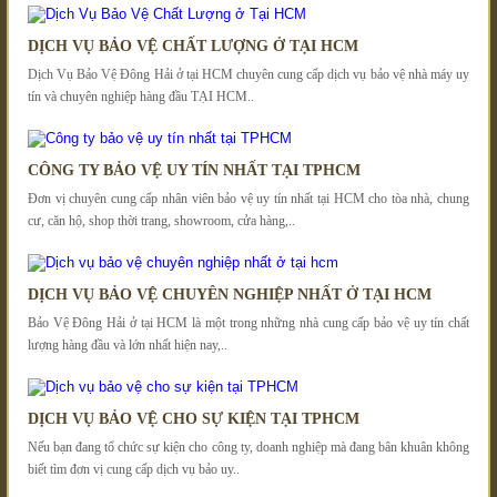
DỊCH VỤ BẢO VỆ CHẤT LƯỢNG Ở TẠI HCM
Dịch Vụ Bảo Vệ Đông Hải ở tại HCM chuyên cung cấp dịch vụ bảo vệ nhà máy uy
tín và chuyên nghiệp hàng đầu TẠI HCM..
CÔNG TY BẢO VỆ UY TÍN NHẤT TẠI TPHCM
Đơn vị chuyên cung cấp nhân viên bảo vệ uy tín nhất tại HCM cho tòa nhà, chung
cư, căn hộ, shop thời trang, showroom, cửa hàng,..
DỊCH VỤ BẢO VỆ CHUYÊN NGHIỆP NHẤT Ở TẠI HCM
Bảo Vệ Đông Hải ở tại HCM là một trong những nhà cung cấp bảo vệ uy tín chất
lượng hàng đầu và lớn nhất hiện nay,..
DỊCH VỤ BẢO VỆ CHO SỰ KIỆN TẠI TPHCM
Nếu bạn đang tổ chức sự kiện cho công ty, doanh nghiệp mà đang bân khuân không
biết tìm đơn vị cung cấp dịch vụ bảo uy..