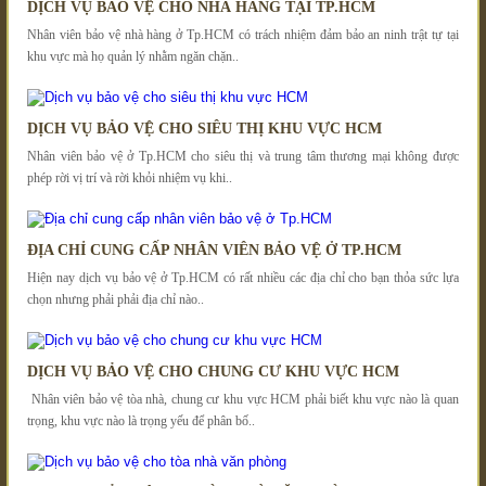
DỊCH VỤ BẢO VỆ CHO NHÀ HÀNG TẠI TP.HCM
Nhân viên bảo vệ nhà hàng ở Tp.HCM có trách nhiệm đảm bảo an ninh trật tự tại
khu vực mà họ quản lý nhằm ngăn chặn..
DỊCH VỤ BẢO VỆ CHO SIÊU THỊ KHU VỰC HCM
Nhân viên bảo vệ ở Tp.HCM cho siêu thị và trung tâm thương mại không được
phép rời vị trí và rời khỏi nhiệm vụ khi..
ĐỊA CHỈ CUNG CẤP NHÂN VIÊN BẢO VỆ Ở TP.HCM
Hiện nay dịch vụ bảo vệ ở Tp.HCM có rất nhiều các địa chỉ cho bạn thỏa sức lựa
chọn nhưng phải phải địa chỉ nào..
DỊCH VỤ BẢO VỆ CHO CHUNG CƯ KHU VỰC HCM
Nhân viên bảo vệ tòa nhà, chung cư khu vực HCM phải biết khu vực nào là quan
trọng, khu vực nào là trọng yếu để phân bố..