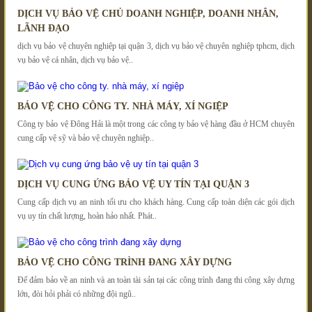
DỊCH VỤ BẢO VỆ CHỦ DOANH NGHIỆP, DOANH NHÂN,
LÃNH ĐẠO
dịch vụ bảo vệ chuyên nghiệp tại quận 3, dịch vụ bảo vệ chuyên nghiệp tphcm, dịch
vụ bảo vệ cá nhân, dịch vụ bảo vệ..
BẢO VỆ CHO CÔNG TY. NHÀ MÁY, XÍ NGIỆP
Công ty bảo vệ Đông Hải là một trong các công ty bảo vệ hàng đầu ở HCM chuyên
cung cấp vệ sỹ và bảo vệ chuyên nghiệp..
DỊCH VỤ CUNG ỨNG BẢO VỆ UY TÍN TẠI QUẬN 3
Cung cấp dịch vụ an ninh tối ưu cho khách hàng. Cung cấp toàn diện các gói dịch
vụ uy tín chất lượng, hoàn hảo nhất. Phát..
BẢO VỆ CHO CÔNG TRÌNH ĐANG XÂY DỰNG
Để đảm bảo về an ninh và an toàn tài sản tại các công trình đang thi công xây dựng
lớn, đòi hỏi phải có những đội ngũ..