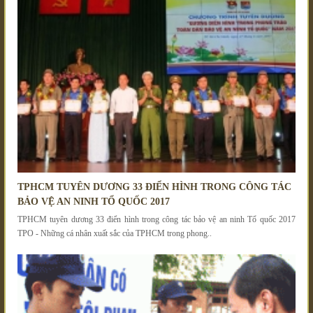
TPHCM TUYÊN DƯƠNG 33 ĐIỂN HÌNH TRONG CÔNG TÁC
BẢO VỆ AN NINH TỔ QUỐC 2017
TPHCM tuyên dương 33 điển hình trong công tác bảo vệ an ninh Tổ quốc 2017
TPO - Những cá nhân xuất sắc của TPHCM trong phong..