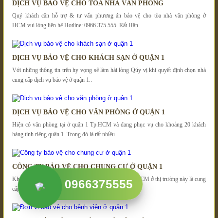
DỊCH VỤ BẢO VỆ CHO TÒA NHÀ VĂN PHÒNG
Quý khách cần hỗ trợ & tư vấn phương án bảo vệ cho tòa nhà văn phòng ở
HCM vui lòng liên hệ Hotline: 0966.375.555. Rất Hân..
DỊCH VỤ BẢO VỆ CHO KHÁCH SẠN Ở QUẬN 1
Với những thông tin trên hy vọng sẽ làm hài lòng Qúy vị khi quyết định chọn nhà
cung cấp dịch vụ bảo vệ ở quận 1..
DỊCH VỤ BẢO VỆ CHO VĂN PHÒNG Ở QUẬN 1
Hiện có văn phòng tại ở quận 1 Tp.HCM và đang phục vụ cho khoảng 20 khách
hàng tính riêng quận 1. Trong đó là rất nhiều..
CÔNG TY BẢO VỆ CHO CHUNG CƯ Ở QUẬN 1
Khách hàng mục tiêu của cong ty bao ve ở quận 1 Tp.HCM ở thị trường này là cung
0966375555
cấp các gói dịch vụ về bảo vệ tòa nhà,..