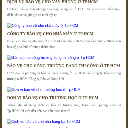
DỊCH VỤ BẢO VỆ CHO VĂN PHÒNG Ở TP.HCM
Dịch vụ bảo vệ văn phòng, nhà máy, xí nghiệp ở Tp.HCM là dịch vụ nhằm mục
đích bảo vệ và giữ gìn an ninh trật tự..
CÔNG TY BẢO VỆ CHO NHÀ MÁY Ở TP.HCM
Nhân viên bảo vệ nhà máy ở Tp.HCM cần chú ý những yêu cầu như: – Nhân viên
bảo vệ phải biết sử dụng thành thạo..
BẢO VỆ CHO CÔNG TRƯỜNG ĐANG THI CÔNG Ở TP.HCM
Dưới đây là phương án bảo vệ công trường ở Tp.HCM của công ty bảo vệ công
trường ở HCM Công ty Bảo vệ Đông Hải..
ĐƠN VỊ BẢO VỆ CHO TRƯỜNG HỌC Ở TP.HCM
Trước khi sử dụng dịch vụ bảo vệ trường học, bệnh viện, phòng khám ở
Tp.HCM thì việc đầu tiên bạn cần quan tâm đó..