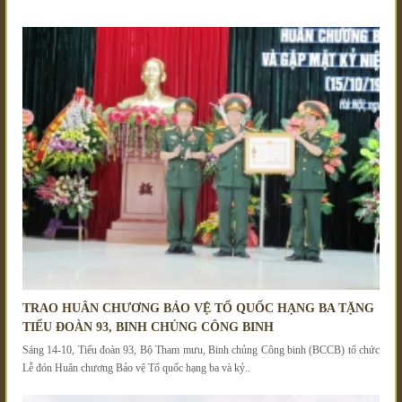
TRAO HUÂN CHƯƠNG BẢO VỆ TỔ QUỐC HẠNG BA TẶNG
TIỂU ĐOÀN 93, BINH CHỦNG CÔNG BINH
Sáng 14-10, Tiểu đoàn 93, Bộ Tham mưu, Binh chủng Công binh (BCCB) tổ chức
Lễ đón Huân chương Bảo vệ Tổ quốc hạng ba và kỷ..