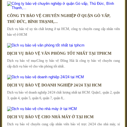
CÔNG TY BẢO VỆ CHUYÊN NGHIỆP Ở QUẬN GÒ VẤP,
THỦ ĐỨC, BÌNH THẠNH,...
Dịch vụ bảo vệ uy tín chất lượng ở tại HCM, công ty chuyên cung cấp nhân viên
bảo vệ ở HCM
DỊCH VỤ BẢO VỆ VĂN PHÒNG TỐT NHẤT TẠI TPHCM
Dịch vụ bảo vệ mụcCông ty bảo vệ Đông Hải là công ty bảo vệ chuyên cung
cấp dịch vụ bảo vệ cho văn phòng tốt nhất..
DỊCH VỤ BẢO VỆ DOANH NGHIỆP 24/24 TẠI HCM
Dịch vụ bảo vệ doanh nghiệp 24/24 chất lượng nhất tại HCM: Quận1, quận 2, quận
3, quận 4, quận 5, quận 6, quận 7, quận 8,..
DỊCH VỤ BẢO VỆ CHO NHÀ MÁY Ở TẠI HCM
Dịch vụ bảo vệ chuyên cung cấp nhân viên bảo vệ trực 24/24 cho nhà máy, xí