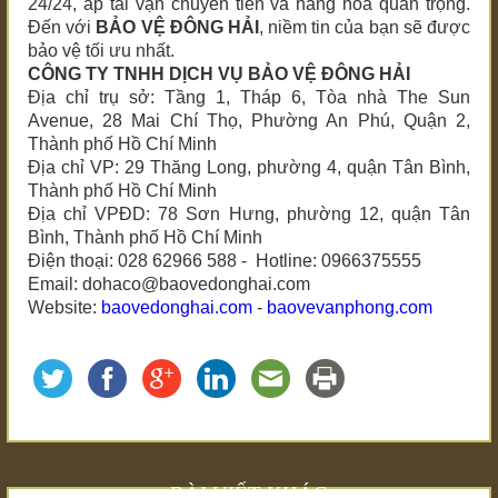
24/24, áp tải vận chuyển tiền và hàng hóa quan trọng.
Đến với
BẢO VỆ ĐÔNG HẢI
, niềm tin của bạn sẽ được
bảo vệ tối ưu nhất.
CÔNG TY TNHH DỊCH VỤ BẢO VỆ ĐÔNG HẢI
Địa chỉ trụ sở: Tầng 1, Tháp 6, Tòa nhà The Sun
Avenue, 28 Mai Chí Thọ, Phường An Phú, Quận 2,
Thành phố Hồ Chí Minh
Địa chỉ VP: 29 Thăng Long, phường 4, quận Tân Bình,
Thành phố Hồ Chí Minh
Địa chỉ VPĐD: 78 Sơn Hưng, phường 12, quận Tân
Bình, Thành phố Hồ Chí Minh
Điện thoại: 028 62966 588 - Hotline: 0966375555
Email: dohaco@baovedonghai.com
Website:
baovedonghai.com
-
baovevanphong.com
BÀI VIẾT KHÁC