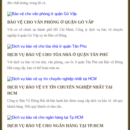
đức chất lượng, trong đó có..
BẢO VỆ CHO VĂN PHÒNG Ở QUẬN GÒ VẤP
Với cơ sở chính tại thành phố Hồ Chí Minh, Công ty dịch vụ bảo vệ chuyên
nghiệp ở quận Gò Vấp uy tín Bảo vệ Đông..
DỊCH VỤ BẢO VỆ CHO TÒA NHÀ Ở QUẬN TÂN PHÚ
Với dịch vụ bảo vệ toà nhà, văn phòng, cao ốc ở quận Tân Phú mà Bảo vệ Đông
Hải cung cấp, bạn có thể hoàn toàn an..
DỊCH VỤ BẢO VỆ UY TÍN CHUYÊN NGHIỆP NHẤT TẠI
HCM
Công ty Bảo Vệ Đông Hải rất hân hạnh khi được cung cấp dịch vụ bảo vệ tới quý
khách hàng. Nếu quý khách có nhu cầu..
DỊCH VỤ BẢO VỆ CHO NGÂN HÀNG TẠI TP.HCM