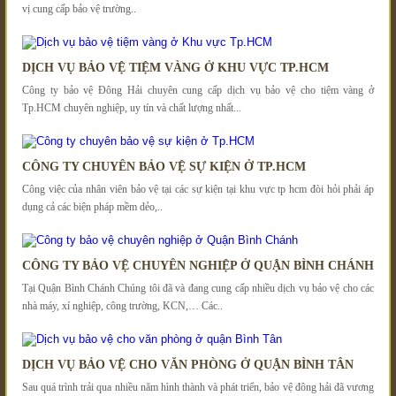
vị cung cấp bảo vệ trường..
DỊCH VỤ BẢO VỆ TIỆM VÀNG Ở KHU VỰC TP.HCM
Công ty bảo vệ Đông Hải chuyên cung cấp dịch vụ bảo vệ cho tiệm vàng ở
Tp.HCM chuyên nghiệp, uy tín và chất lượng nhất...
CÔNG TY CHUYÊN BẢO VỆ SỰ KIỆN Ở TP.HCM
Công việc của nhân viên bảo vệ tại các sự kiện tại khu vực tp hcm đòi hỏi phải áp
dụng cả các biện pháp mềm dẻo,..
CÔNG TY BẢO VỆ CHUYÊN NGHIỆP Ở QUẬN BÌNH CHÁNH
Tại Quận Bình Chánh Chúng tôi đã và đang cung cấp nhiều dịch vụ bảo vệ cho các
nhà máy, xí nghiệp, công trường, KCN,… Các..
DỊCH VỤ BẢO VỆ CHO VĂN PHÒNG Ở QUẬN BÌNH TÂN
Sau quá trình trải qua nhiều năm hình thành và phát triển, bảo vệ đông hải đã vương