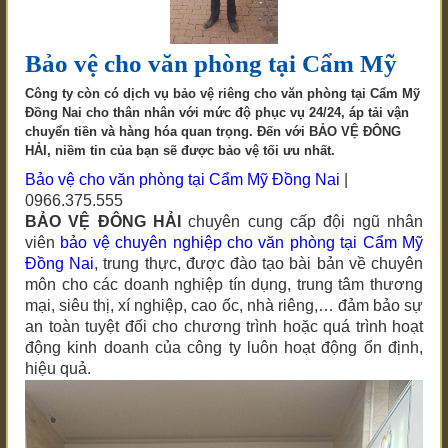
Bảo vệ cho văn phòng tại Cẩm Mỹ
Công ty còn có dịch vụ bảo vệ riêng cho văn phòng tại Cẩm Mỹ
Đồng Nai cho thân nhân với mức độ phục vụ 24/24, áp tải vận
chuyển tiền và hàng hóa quan trọng. Đến với BẢO VỆ ĐÔNG
HẢI, niềm tin của bạn sẽ được bảo vệ tối ưu nhất.
Bảo vệ cho văn phòng tại Cẩm Mỹ Đồng Nai
|
0966.375.555
BẢO VỆ ĐÔNG HẢI
chuyên cung cấp đội ngũ nhân
viên
bảo vệ chuyên nghiệp
cho văn phòng tại Cẩm Mỹ
Đồng Nai
, trung thực, được đào tạo bài bản về chuyên
môn cho các doanh nghiệp tín dụng, trung tâm thương
mại, siêu thị, xí nghiệp, cao ốc, nhà riêng,… đảm bảo sự
an toàn tuyệt đối cho chương trình hoặc quá trình hoạt
động kinh doanh của công ty luôn hoạt động ổn định,
hiệu quả.