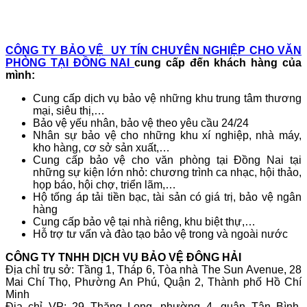
CÔNG TY BẢO VỆ UY TÍN CHUYÊN NGHIỆP CHO VĂN
PHÒNG TẠI ĐỒNG NAI
cung cấp đến khách hàng của
mình:
Cung cấp dịch vụ bảo vệ những khu trung tâm thương
mại, siêu thị,…
Bảo vệ yếu nhân, bảo vệ theo yêu cầu 24/24
Nhân sự bảo vệ cho những khu xí nghiệp, nhà máy,
kho hàng, cơ sở sản xuất,…
Cung cấp bảo vệ
cho văn phòng tại Đồng Nai
tại
những sự kiện lớn nhỏ: chương trình ca nhạc, hội thảo,
họp báo, hội chợ, triển lãm,…
Hộ tống áp tải tiền bạc, tài sản có giá trị, bảo vệ ngân
hàng
Cung cấp bảo vệ tại nhà riêng, khu biệt thự,…
Hỗ trợ tư vấn và đào tạo bảo vệ trong và ngoài nước
CÔNG TY TNHH DỊCH VỤ BẢO VỆ ĐÔNG HẢI
Địa chỉ trụ sở: Tầng 1, Tháp 6, Tòa nhà The Sun Avenue, 28
Mai Chí Thọ, Phường An Phú, Quận 2, Thành phố Hồ Chí
Minh
Địa chỉ VP: 29 Thăng Long, phường 4, quận Tân Bình,