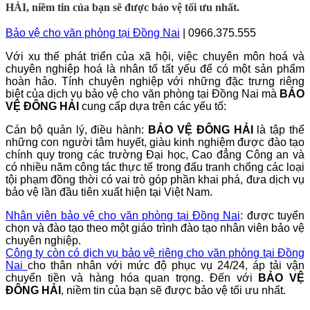
HẢI, niềm tin của bạn sẽ được bảo vệ tối ưu nhất.
Bảo vệ cho văn phòng tại Đồng Nai
| 0966.375.555
Với xu thế phát triển của xã hội, việc chuyên môn hoá và
chuyên nghiệp hoá là nhân tố tất yếu để có một sản phẩm
hoàn hảo. Tính chuyên nghiệp với những đặc trưng riêng
biệt của dịch vụ bảo vệ
cho văn phòng tại Đồng Nai
mà
BẢO
VỆ ĐÔNG HẢI
cung cấp dựa trên các yếu tố:
Cán bộ quản lý, điều hành:
BẢO VỆ ĐÔNG HẢI
là tập thể
những con người tâm huyết, giàu kinh nghiệm được đào tạo
chính quy trong các trường Đại học, Cao đẳng Công an và
có nhiều năm công tác thực tế trong đấu tranh chống các loại
tội phạm đồng thời có vai trò góp phần khai phá, đưa dịch vụ
bảo vệ lần đầu tiên xuất hiện tại Việt Nam.
Nhân viên bảo vệ
cho văn phòng tại Đồng Nai
: được tuyển
chọn và đào tạo theo một giáo trình đào tạo nhân viên bảo vệ
chuyên nghiệp.
Công ty còn có dịch vụ bảo vệ riêng
cho văn phòng tại Đồng
Nai
cho thân nhân với mức độ phục vụ 24/24, áp tải vận
chuyển tiền và hàng hóa quan trọng. Đến với
BẢO VỆ
ĐÔNG HẢI
, niềm tin của bạn sẽ được bảo vệ tối ưu nhất.