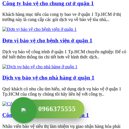
Công ty bảo vệ cho chung cư ở quận 1
Khách hàng mục tiêu của cong ty bao ve ở quận 1 Tp.HCM ở thị
trường này là cung cấp các gói dịch vụ về bảo vệ tòa nhà,..
Đơn vị bảo vệ cho bệnh viện ở quận 1
Dịch vụ bảo vệ công trình ở quận 1 Tp.HCM chuyên nghiệp: Để có
thể biết thêm thông tin chi tiết hơn về hình thức dịch..
Dịch vụ bảo vệ cho nhà hàng ở quận 1
Quý khách có nhu cầu tìm hiểu, sử dụng dịch vụ bảo vệ ở quận 1
Tp.HCM của công ty chúng tôi hãy liên hệ với công ty..
0966375555
Công ty bảo vệ cho siêu thị ở quận 1
Nhân viên bảo vệ siêu thị làm nhiệm vụ giao nhận hàng hóa phải