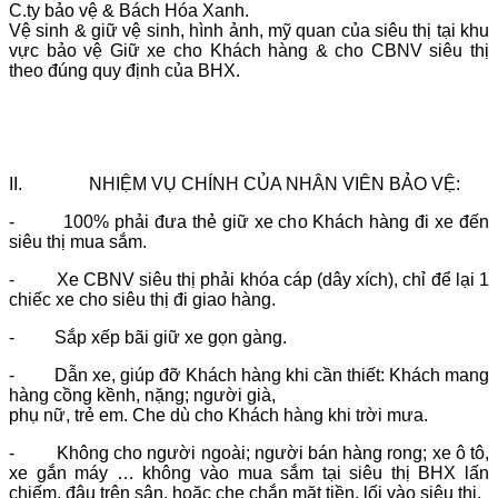
C.ty bảo vệ & Bách Hóa Xanh.
Vệ sinh & giữ vệ sinh, hình ảnh, mỹ quan của siêu thị tại khu
vực bảo vệ Giữ xe cho Khách hàng & cho CBNV siêu thị
theo đúng quy định của BHX.
II. NHIỆM VỤ CHÍNH CỦA NHÂN VIÊN BẢO VỆ:
- 100% phải đưa thẻ giữ xe cho Khách hàng đi xe đến
siêu thị mua sắm.
- Xe CBNV siêu thị phải khóa cáp (dây xích), chỉ để lại 1
chiếc xe cho siêu thị đi giao hàng.
- Sắp xếp bãi giữ xe gọn gàng.
- Dẫn xe, giúp đỡ Khách hàng khi cần thiết: Khách mang
hàng cồng kềnh, nặng; người già,
phụ nữ, trẻ em. Che dù cho Khách hàng khi trời mưa.
- Không cho người ngoài; người bán hàng rong; xe ô tô,
xe gắn máy … không vào mua sắm tại siêu thị BHX lấn
chiếm, đậu trên sân, hoặc che chắn mặt tiền, lối vào siêu thị.