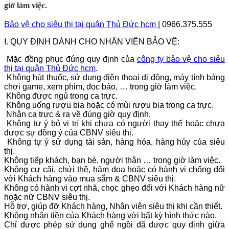
giờ làm việc.
Bảo vệ cho siêu thị tại quận Thủ Đức hcm
| 0966.375.555
I. QUY ĐỊNH DÀNH CHO NHÂN VIÊN BẢO VỆ:
Mặc đồng phục đúng quy định của
công ty bảo vệ
cho siêu
thị tại quận Thủ Đức hcm
.
Không hút thuốc, sử dụng điện thoại di động, máy tính bảng
chơi game, xem phim, đọc báo, … trong giờ làm việc.
Không được ngủ trong ca trực.
Không uống rượu bia hoặc có mùi rượu bia trong ca trực.
Nhận ca trực & ra về đúng giờ quy định.
Không tự ý bỏ vị trí khi chưa có người thay thế hoặc chưa
được sự đồng ý của CBNV siêu thị.
Không tự ý sử dụng tài sản, hàng hóa, hàng hủy của siêu
thị.
Không tiếp khách, bạn bè, người thân … trong giờ làm việc.
Không cự cãi, chửi thề, hăm dọa hoặc có hành vi chống đối
với Khách hàng vào mua sắm & CBNV siêu thị.
Không có hành vi cợt nhã, chọc ghẹo đối với Khách hàng nữ
hoặc nữ CBNV siêu thị.
Hỗ trợ, giúp đỡ Khách hàng, Nhân viên siêu thị khi cần thiết.
Không nhận tiền của Khách hàng với bất kỳ hình thức nào.
Chỉ được phép sử dụng ghế ngồi đã được quy định giữa