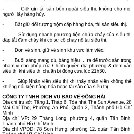
- Giữ gìn tài sản bên ngoài siêu thị, không cho mọi
người lấy hàng hủy.
- Bắt giữ đối tượng trộm cắp hàng hóa, tài sản siêu thị.
- Sử dụng nhanh phương tiện chữa cháy của siêu thị
dập tắt đám cháy khi có sự cố cháy nổ tại siêu thị.
- Dọn vệ sinh, giữ vệ sinh khu vực làm việc.
- Buổi sáng mang dù, bảng hiệu … ra để trước sân trong
phạm vi cho phép của Chính quyền địa phương & đem vào
siêu thị khi siêu thị chuẩn bị đóng cửa lúc 21h30.
- Giúp Nhân viên siêu thị khi thấy nhân viên không thể
khiêng nổi kiện hàng hóa hoặc tài sản của siêu thị.
CÔNG TY TNHH DỊCH VỤ BẢO VỆ ĐÔNG HẢI
Địa chỉ trụ sở: Tầng 1, Tháp 6, Tòa nhà The Sun Avenue, 28
Mai Chí Thọ, Phường An Phú, Quận 2, Thành phố Hồ Chí
Minh
Địa chỉ VP: 29 Thăng Long, phường 4, quận Tân Bình,
Thành phố Hồ Chí Minh
Địa chỉ VPĐD: 78 Sơn Hưng, phường 12, quận Tân Bình,