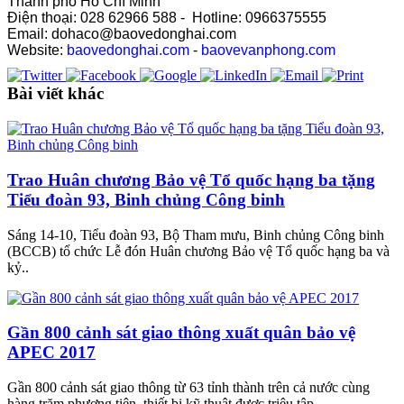
Thành phố Hồ Chí Minh
Điện thoại: 028 62966 588 - Hotline: 0966375555
Email: dohaco@baovedonghai.com
Website:
baovedonghai.com
-
baovevanphong.com
Bài viết khác
Trao Huân chương Bảo vệ Tổ quốc hạng ba tặng
Tiểu đoàn 93, Binh chủng Công binh
Sáng 14-10, Tiểu đoàn 93, Bộ Tham mưu, Binh chủng Công binh
(BCCB) tổ chức Lễ đón Huân chương Bảo vệ Tổ quốc hạng ba và
kỷ..
Gần 800 cảnh sát giao thông xuất quân bảo vệ
APEC 2017
Gần 800 cảnh sát giao thông từ 63 tỉnh thành trên cả nước cùng
hàng trăm phương tiện, thiết bị kỹ thuật được triệu tập..