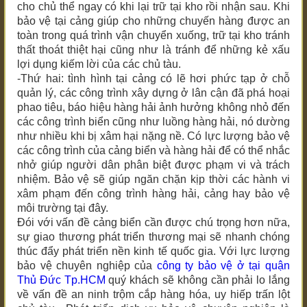
cho chủ thể ngay có khi lại trữ tại kho rồi nhận sau. Khi
bảo vệ tại cảng giúp cho những chuyến hàng được an
toàn trong quá trình vận chuyển xuống, trữ tại kho tránh
thất thoát thiệt hại cũng như là tránh để những kẻ xấu
lợi dụng kiếm lời của các chủ tàu.
-Thứ hai: tình hình tại cảng có lẽ hơi phức tạp ở chỗ
quản lý, các công trình xây dựng ở lân cận đã phá hoại
phao tiêu, báo hiệu hàng hải ảnh hưởng không nhỏ đến
các công trình biển cũng như luồng hàng hải, nó dường
như nhiều khi bị xâm hại nặng nề. Có lực lượng bảo vệ
các công trình của cảng biển và hàng hải để có thể nhắc
nhở giúp người dân phân biệt được phạm vi và trách
nhiệm. Bảo vệ sẽ giúp ngăn chặn kịp thời các hành vi
xâm phạm đến công trình hàng hải, cảng hay bảo vệ
môi trường tại đây.
Đói với vấn đề cảng biển cần được chú trọng hơn nữa,
sự giao thương phát triển thương mại sẽ nhanh chóng
thúc đẩy phát triển nền kinh tế quốc gia. Với lực lượng
bảo vệ chuyên nghiệp của
công ty bảo vệ ở
tại quận
Thủ Đức Tp.HCM
quý khách sẽ không cần phải lo lắng
về vấn đề an ninh trộm cắp hàng hóa, uy hiếp trấn lột