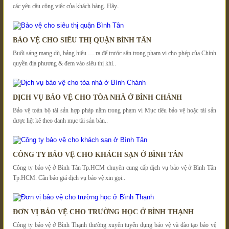
các yêu cầu công việc của khách hàng. Hãy..
BẢO VỆ CHO SIÊU THỊ QUẬN BÌNH TÂN
Buổi sáng mang dù, bảng hiệu … ra để trước sân trong phạm vi cho phép của Chính
quyền địa phương & đem vào siêu thị khi..
DỊCH VỤ BẢO VỆ CHO TÒA NHÀ Ở BÌNH CHÁNH
Bảo vệ toàn bộ tài sản hợp pháp nằm trong phạm vi Mục tiêu bảo vệ hoặc tài sản
được liệt kê theo danh mục tài sản bàn..
CÔNG TY BẢO VỆ CHO KHÁCH SẠN Ở BÌNH TÂN
Công ty bảo vệ ở Bình Tân Tp.HCM chuyên cung cấp dịch vụ bảo vệ ở Bình Tân
Tp.HCM. Cần báo giá dịch vụ bảo vệ xin gọi..
ĐƠN VỊ BẢO VỆ CHO TRƯỜNG HỌC Ở BÌNH THẠNH
Công ty bảo vệ ở Bình Thạnh thường xuyên tuyển dụng bảo vệ và đào tạo bảo vệ