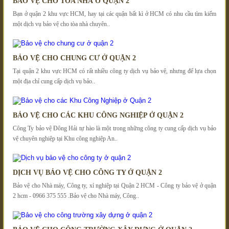
BẢO VỆ CHO TÒA NHÀ Ở QUẬN 2
Bạn ở quận 2 khu vực HCM, hay tại các quận bất kì ở HCM có nhu cầu tìm kiếm
một dịch vụ bảo vệ cho tòa nhà chuyên..
BẢO VỆ CHO CHUNG CƯ Ở QUẬN 2
Tại quận 2 khu vực HCM có rất nhiều công ty dịch vụ bảo vệ, nhưng để lựa chọn
một địa chỉ cung cấp dịch vụ bảo..
BẢO VỆ CHO CÁC KHU CÔNG NGHIỆP Ở QUẬN 2
Công Ty bảo vệ Đông Hải tự hào là một trong những công ty cung cấp dịch vụ bảo
vệ chuyên nghiệp tại Khu công nghiệp An..
DỊCH VỤ BẢO VỆ CHO CÔNG TY Ở QUẬN 2
Bảo vệ cho Nhà máy, Công ty, xí nghiệp tại Quận 2 HCM - Công ty bảo vệ ở quận
2 hcm - 0966 375 555 .Bảo vệ cho Nhà máy, Công..