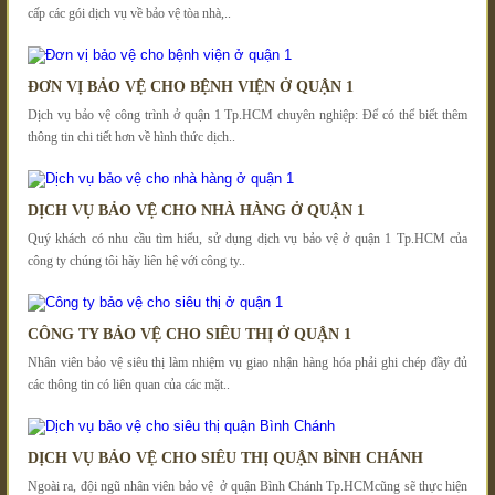
cấp các gói dịch vụ về bảo vệ tòa nhà,..
ĐƠN VỊ BẢO VỆ CHO BỆNH VIỆN Ở QUẬN 1
Dịch vụ bảo vệ công trình ở quận 1 Tp.HCM chuyên nghiệp: Để có thể biết thêm
thông tin chi tiết hơn về hình thức dịch..
DỊCH VỤ BẢO VỆ CHO NHÀ HÀNG Ở QUẬN 1
Quý khách có nhu cầu tìm hiểu, sử dụng dịch vụ bảo vệ ở quận 1 Tp.HCM của
công ty chúng tôi hãy liên hệ với công ty..
CÔNG TY BẢO VỆ CHO SIÊU THỊ Ở QUẬN 1
Nhân viên bảo vệ siêu thị làm nhiệm vụ giao nhận hàng hóa phải ghi chép đầy đủ
các thông tin có liên quan của các mặt..
DỊCH VỤ BẢO VỆ CHO SIÊU THỊ QUẬN BÌNH CHÁNH
Ngoài ra, đội ngũ nhân viên bảo vệ ở quận Bình Chánh Tp.HCMcũng sẽ thực hiện