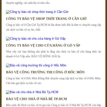
chuyên nghiệp, các anh/chị có nhu cầu..
CÔNG TY BẢO VỆ SHOP THỜI TRANG Ở CẦN GIỜ
Công ty bảo vệ ở Cần Giờ Tp.HCM từ lâu được biết đến là đơn vị chuyên cung cấp
các dịch vụ bảo vệ uy tín, chất..
CÔNG TY BẢO VỆ CHO CỬA HÀNG Ở GÒ VẤP
Như vậy các bạn không cần phải lo lắng cho dịch vụ bảo vệ cửa hàng thức ăn
nhanh ở Gò Vấp nữa. BẢO VỆ ĐÔNG HẢI là..
BẢO VỆ CÔNG TRƯỜNG THI CÔNG Ở HỐC MÔN
Công ty bảo vệ ở Hốc Môn Đông Hải chuyên cung cấp dịch vụ bảo vệ ở Hốc Môn.
Cần báo giá dịch vụ bảo vệ xin..
BẢO VỆ CHO NHÀ Ở NHÀ BÈ TP.HCM
Bên cạnh đó Dịch vụ bảo vệ tư gia của Công ty bảo vệ ở Nhà Bè Tp.HCM còn đáp