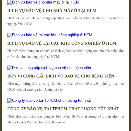
DỊCH VỤ BẢO VỆ CHO NHÀ MÁY Ở TẠI HCM
Dịch vụ bảo vệ chuyên cung cấp nhân viên bảo vệ trực 24/24 cho nhà máy, xí
nghiệp ở tại HCM.
DỊCH VỤ BẢO VỆ TẠI CÁC KHU CÔNG NGHIỆP Ở HCM
Để biết thêm thông tin chi tiết về dịch vụ bảo vệ chất lượng cao cho nhà máy, khu
chế xuất, khu công nghiệp ở tại HCM..
ĐƠN VỊ CUNG CẤP DỊCH VỤ BẢO VỆ CHO BỆNH VIỆN
Hiện nay những đơn vị cung cấp dịch vụ bảo vệ cho bệnh viện, phòng khám tại
HCM trên thị trường rất ít. Chính vì vậy..
CÔNG TY BẢO VỆ TẠI TPHCM CHẤT LƯỢNG TỐT NHẤT
Nhắc đến danh sách các công ty bảo vệ tai HCM chất lượng và uy tín nhất mà
không kể đến Bảo vệ Đông Hải thì quả là..