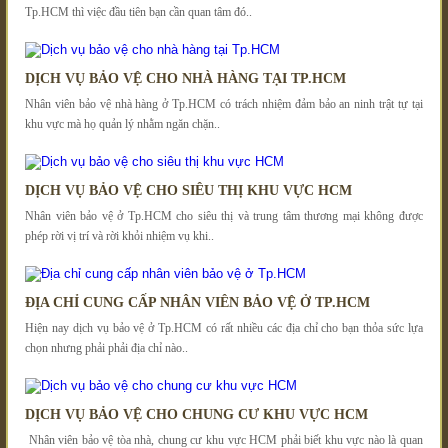
Tp.HCM thì việc đầu tiên bạn cần quan tâm đó..
DỊCH VỤ BẢO VỆ CHO NHÀ HÀNG TẠI TP.HCM
Nhân viên bảo vệ nhà hàng ở Tp.HCM có trách nhiệm đảm bảo an ninh trật tự tại
khu vực mà họ quản lý nhằm ngăn chặn..
DỊCH VỤ BẢO VỆ CHO SIÊU THỊ KHU VỰC HCM
Nhân viên bảo vệ ở Tp.HCM cho siêu thị và trung tâm thương mại không được
phép rời vị trí và rời khỏi nhiệm vụ khi..
ĐỊA CHỈ CUNG CẤP NHÂN VIÊN BẢO VỆ Ở TP.HCM
Hiện nay dịch vụ bảo vệ ở Tp.HCM có rất nhiều các địa chỉ cho bạn thỏa sức lựa
chọn nhưng phải phải địa chỉ nào..
DỊCH VỤ BẢO VỆ CHO CHUNG CƯ KHU VỰC HCM
Nhân viên bảo vệ tòa nhà, chung cư khu vực HCM phải biết khu vực nào là quan