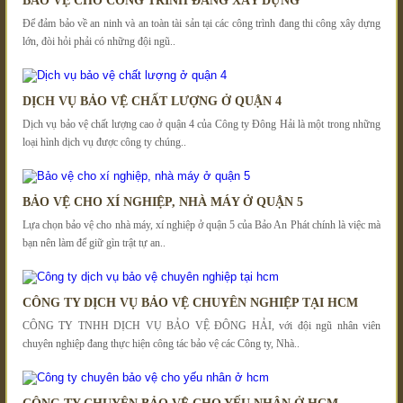
BẢO VỆ CHO CÔNG TRÌNH ĐANG XÂY DỰNG
Để đảm bảo về an ninh và an toàn tài sản tại các công trình đang thi công xây dựng
lớn, đòi hỏi phải có những đội ngũ..
DỊCH VỤ BẢO VỆ CHẤT LƯỢNG Ở QUẬN 4
Dịch vụ bảo vệ chất lượng cao ở quận 4 của Công ty Đông Hải là một trong những
loại hình dịch vụ được công ty chúng..
BẢO VỆ CHO XÍ NGHIỆP, NHÀ MÁY Ở QUẬN 5
Lựa chọn bảo vệ cho nhà máy, xí nghiệp ở quận 5 của Bảo An Phát chính là việc mà
bạn nên làm để giữ gìn trật tự an..
CÔNG TY DỊCH VỤ BẢO VỆ CHUYÊN NGHIỆP TẠI HCM
CÔNG TY TNHH DỊCH VỤ BẢO VỆ ĐÔNG HẢI, với đội ngũ nhân viên
chuyên nghiệp đang thực hiện công tác bảo vệ các Công ty, Nhà..