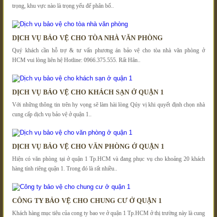
trọng, khu vực nào là trọng yếu để phân bố..
DỊCH VỤ BẢO VỆ CHO TÒA NHÀ VĂN PHÒNG
Quý khách cần hỗ trợ & tư vấn phương án bảo vệ cho tòa nhà văn phòng ở
HCM vui lòng liên hệ Hotline: 0966.375.555. Rất Hân..
DỊCH VỤ BẢO VỆ CHO KHÁCH SẠN Ở QUẬN 1
Với những thông tin trên hy vọng sẽ làm hài lòng Qúy vị khi quyết định chọn nhà
cung cấp dịch vụ bảo vệ ở quận 1..
DỊCH VỤ BẢO VỆ CHO VĂN PHÒNG Ở QUẬN 1
Hiện có văn phòng tại ở quận 1 Tp.HCM và đang phục vụ cho khoảng 20 khách
hàng tính riêng quận 1. Trong đó là rất nhiều..
CÔNG TY BẢO VỆ CHO CHUNG CƯ Ở QUẬN 1
Khách hàng mục tiêu của cong ty bao ve ở quận 1 Tp.HCM ở thị trường này là cung