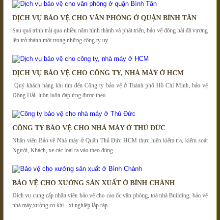
DỊCH VỤ BẢO VỆ CHO VĂN PHÒNG Ở QUẬN BÌNH TÂN
Sau quá trình trải qua nhiều năm hình thành và phát triển, bảo vệ đông hải đã vương
lên trở thành một trong những công ty uy..
DỊCH VỤ BẢO VỆ CHO CÔNG TY, NHÀ MÁY Ở HCM
Quý khách hàng khi tìm đến Công ty bảo vệ ở Thành phố Hồ Chí Minh, bảo vệ
Đông Hải luôn luôn đáp ứng được theo..
CÔNG TY BẢO VỆ CHO NHÀ MÁY Ở THỦ ĐỨC
Nhân viên Bảo vệ Nhà máy ở Quận Thủ Đức HCM thực hiện kiểm tra, kiểm soát
Người, Khách, xe các loại ra vào theo đúng..
BẢO VỆ CHO XƯỞNG SẢN XUẤT Ở BÌNH CHÁNH
Dịch vụ cung cấp nhân viên bảo vệ cho cao ốc văn phòng, toà nhà Building, bảo vệ
nhà máy,xưởng cơ khí - xí nghiệp lắp ráp...