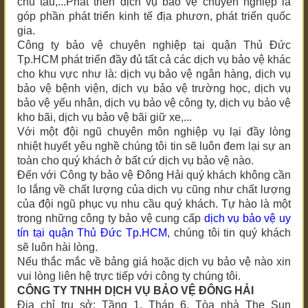
chủ tàu,...Phát triển dịch vụ bảo vệ chuyên nghiệp là
góp phần phát triển kinh tế địa phươn, phát triển quốc
gia.
Công ty bảo vệ chuyên nghiệp
tại quận Thủ Đức
Tp.HCM
phát triển đầy đủ tất cả các dịch vụ bảo vệ khác
cho khu vực như là: dịch vụ bảo vệ ngân hàng, dịch vụ
bảo vệ bệnh viện, dịch vụ bảo vệ trường học, dịch vụ
bảo vệ yếu nhân, dịch vụ bảo vệ công ty, dịch vụ bảo vệ
kho bãi, dịch vụ bảo vệ bãi giữ xe,...
Với một đội ngũ chuyên môn nghiệp vụ lại đầy lòng
nhiệt huyết yêu nghề chúng tôi tin sẽ luôn đem lại sự an
toàn cho quý khách ở bất cứ dịch vụ bảo vệ nào.
Đến với Công ty bảo vệ Đông Hải quý khách không cần
lo lắng về chất lượng của dịch vụ cũng như chất lượng
của đội ngũ phục vụ nhu cầu quý khách. Tự hào là một
trong những công ty bảo vệ cung cấp
dịch vụ bảo vệ uy
tín
tại quận Thủ Đức Tp.HCM
, chúng tôi tin quý khách
sẽ luôn hài lòng.
Nếu thắc mắc về bảng giá hoặc dịch vụ bảo vệ nào xin
vui lòng liên hệ trực tiếp với công ty chúng tôi.
CÔNG TY TNHH DỊCH VỤ BẢO VỆ ĐÔNG HẢI
Địa chỉ trụ sở: Tầng 1, Tháp 6, Tòa nhà The Sun