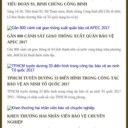
TIỂU ĐOÀN 93, BINH CHỦNG CÔNG BINH
Sáng 14-10, Tiểu đoàn 93, Bộ Tham mưu, Binh chủng Công binh (BCCB) tổ chức
Lễ đón Huân chương Bảo vệ Tổ quốc hạng ba và kỷ..
GẦN 800 CẢNH SÁT GIAO THÔNG XUẤT QUÂN BẢO VỆ
APEC 2017
Gần 800 cảnh sát giao thông từ 63 tỉnh thành trên cả nước cùng hàng trăm phương
tiện, thiết bị kỹ thuật được triệu tập..
TPHCM TUYÊN DƯƠNG 33 ĐIỂN HÌNH TRONG CÔNG TÁC
BẢO VỆ AN NINH TỔ QUỐC 2017
TPHCM tuyên dương 33 điển hình trong công tác bảo vệ an ninh Tổ quốc 2017
TPO - Những cá nhân xuất sắc của TPHCM trong phong..
KHEN THƯỞNG HAI NHÂN VIÊN BẢO VỆ CHUYÊN
NGHIỆP