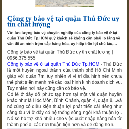
Công ty bảo vệ tại quận Thủ Đức uy
tín chất lượng
Với lực lượng bảo vệ chuyên nghiệp của công ty bảo vệ ở tại
quận Thủ Đức Tp.HCM quý khách sẽ không cần phải lo lắng về
vấn đề an ninh trộm cắp hàng hóa, uy hiếp trấn lột chủ tàu,...
Công ty bảo vệ tại quận Thủ Đức uy tín chất lượng |
0966.375.555
Công ty bảo vệ ở
tại quận Thủ Đức Tp.HCM
- Thủ Đức
là một huyện ngoại thành của thành phố Hồ Chí Minh
giáp với quận 7m, tuy nhiên vì vị trí địa hình nên chưa
thể phát triển mạnh mẽ các loại hình kinh doanh dịch vụ.
Tuy nhiên nơi này cũng cần có bảo vệ.
Có lẽ ở đây đỡ phức tạp hơn tại một vài quận huyện
khác như là Hóc Môn, Bình Chánh, quận 4, quận 8,...và
nó cũng có điều kiện thuận lợi phát triển cái riêng như
cảng tàu vì ở đây có hệ thống sông ngòi khá thuận lợi.
Nó sẽ hỗ trợ khá nhiều cho việc xuất nhập hàng hóa từ
thành phố đi các nơi thuận tiện hơn và dễ dàng hơn.