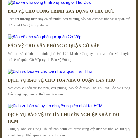
BẢO VỆ CHO CÔNG TRÌNH XÂY DỰNG Ở THỦ ĐỨC
Trên thị trường hiện nay có rất nhiều đơn vị cung cấp các dịch vụ bảo vệ ở quận thủ
đức chất lượng, trong đó có..
BẢO VỆ CHO VĂN PHÒNG Ở QUẬN GÒ VẤP
Với cơ sở chính tại thành phố Hồ Chí Minh, Công ty dịch vụ bảo vệ chuyên
nghiệp ở quận Gò Vấp uy tín Bảo vệ Đông..
DỊCH VỤ BẢO VỆ CHO TÒA NHÀ Ở QUẬN TÂN PHÚ
Với dịch vụ bảo vệ toà nhà, văn phòng, cao ốc ở quận Tân Phú mà Bảo vệ Đông
Hải cung cấp, bạn có thể hoàn toàn an..
DỊCH VỤ BẢO VỆ UY TÍN CHUYÊN NGHIỆP NHẤT TẠI
HCM
Công ty Bảo Vệ Đông Hải rất hân hạnh khi được cung cấp dịch vụ bảo vệ tới quý
khách hàng. Nếu quý khách có nhu cầu..