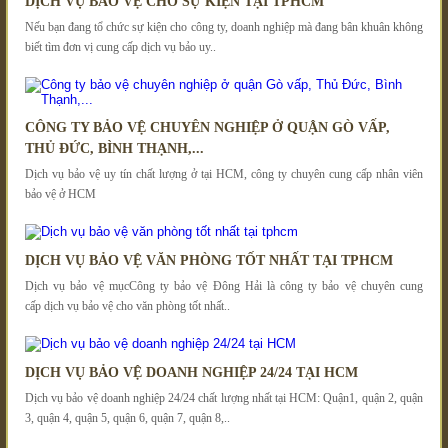
DỊCH VỤ BẢO VỆ CHO SỰ KIỆN TẠI TPHCM
Nếu bạn đang tổ chức sự kiện cho công ty, doanh nghiệp mà đang bân khuân không
biết tìm đơn vị cung cấp dịch vụ bảo uy..
CÔNG TY BẢO VỆ CHUYÊN NGHIỆP Ở QUẬN GÒ VẤP,
THỦ ĐỨC, BÌNH THẠNH,...
Dịch vụ bảo vệ uy tín chất lượng ở tại HCM, công ty chuyên cung cấp nhân viên
bảo vệ ở HCM
DỊCH VỤ BẢO VỆ VĂN PHÒNG TỐT NHẤT TẠI TPHCM
Dịch vụ bảo vệ mụcCông ty bảo vệ Đông Hải là công ty bảo vệ chuyên cung
cấp dịch vụ bảo vệ cho văn phòng tốt nhất..
DỊCH VỤ BẢO VỆ DOANH NGHIỆP 24/24 TẠI HCM
Dịch vụ bảo vệ doanh nghiệp 24/24 chất lượng nhất tại HCM: Quận1, quận 2, quận
3, quận 4, quận 5, quận 6, quận 7, quận 8,..