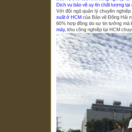
Dịch vụ bảo vệ uy tín chất lượng tạ
Với đội ngũ quản lý chuyên nghiệp 
xuất ở HCM
của Bảo vệ Đông Hải ngà
60% hợp đồng do sự tin tưởng mà 
máy
, khu công nghiệp tại HCM chu