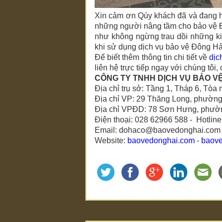
Xin cảm ơn Qúy khách đã và đang h
những người nâng tầm cho
bảo vệ 
như không ngừng trau dồi những ki
khi sử dụng dịch vụ
bảo vệ Đông Hả
Để biết thêm thông tin chi tiết về
dịc
liên hệ trực tiếp ngay với chúng tôi
CÔNG TY TNHH DỊCH VỤ BẢO V
Địa chỉ trụ sở: Tầng 1, Tháp 6, To
Địa chỉ VP: 29 Thăng Long, phườn
Địa chỉ VPĐD: 78 Sơn Hưng, phườn
Điện thoại: 028 62966 588 - Hotlin
Email: dohaco@baovedonghai.com
Website:
baovedonghai.com
-
baov