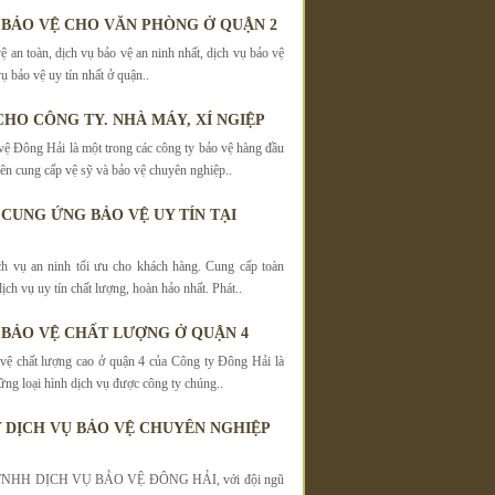
 BẢO VỆ CHO VĂN PHÒNG Ở QUẬN 2
ệ an toàn, dịch vụ bảo vệ an ninh nhất, dịch vụ bảo vệ
ụ bảo vệ uy tín nhất ở quận..
CHO CÔNG TY. NHÀ MÁY, XÍ NGIỆP
vệ Đông Hải là một trong các công ty bảo vệ hàng đầu
 cung cấp vệ sỹ và bảo vệ chuyên nghiệp..
 CUNG ỨNG BẢO VỆ UY TÍN TẠI
h vụ an ninh tối ưu cho khách hàng. Cung cấp toàn
dịch vụ uy tín chất lượng, hoàn hảo nhất. Phát..
 BẢO VỆ CHẤT LƯỢNG Ở QUẬN 4
vệ chất lượng cao ở quận 4 của Công ty Đông Hải là
ững loại hình dịch vụ được công ty chúng..
 DỊCH VỤ BẢO VỆ CHUYÊN NGHIỆP
NHH DỊCH VỤ BẢO VỆ ĐÔNG HẢI, với đội ngũ