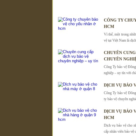
CÔNG TY CHUY
HCM
Vì thế, một trong nh
vệ tại Việt Nam là dịc
CHUYÊN CUNG 
CHUYÊN NGHIỆ
Công Ty bảo vệ Đông 
nghiệp – uy tín với ch
DỊCH VỤ BẢO 
Công Ty bảo vệ Đông 
ty bảo vệ chuyên nghi
DỊCH VỤ BẢO 
HCM
Dịch vụ bảo vệ cho n
cấp nhân viên bảo vệ 