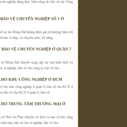
uyên nghiệp đang thực hiện công tác bảo vệ các Công
 BẢO VỆ CHUYÊN NGHIỆP SỐ 1 Ở
vệ uy tín Đông Hải khẳng định giá trị thương hiệu với
ời bảo vệ đẹp, có chuyên môn, kỹ năng..
 BẢO VỆ CHUYÊN NGHIỆP Ở QUẬN 7
vệ Đông Hải chuyên cung cấp các loại hình dịch vụ
o xí nghiệp, bảo vệ cho công ty, bảo vệ cho..
CHO KHU CÔNG NGHIỆP Ở HCM
vệ cho khu công nghiệp ở quận 6, bảo vệ cho KCN ở
 vụ bảo vệ cho KCN ở quận 6, bảo vệ..
CHO TRUNG TÂM THƯƠNG MẠI Ở
 vệ Bảo An Phát chuyên về dịch vụ bảo vệ cho công
o nhà máy, bảo vệ cho xí nghiệp, bảo vệ cho..