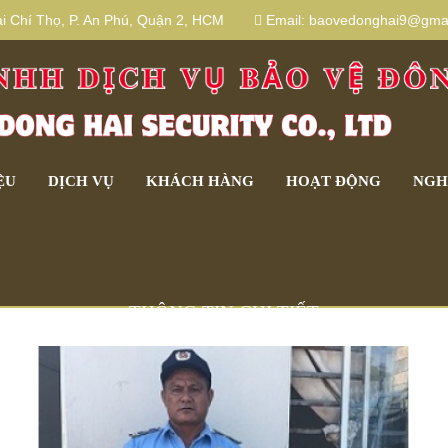
 Chí Thọ, P. An Phú, Quận 2, HCM
Email:
baovedonghai9@gmai
ỆU
DỊCH VỤ
KHÁCH HÀNG
HOẠT ĐỘNG
NGH
THÔNG TIN CHI TIẾT