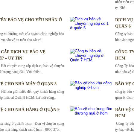
nhân viên ch
ty, Nhà..
ÊN BẢO VỆ CHO YẾU NHÂN Ở
DỊCH VỤ
QUẬN 6
ững xu hướng mới của ngành công nghiệp bảo
Công ty bảo 
h vụ bảo vệ an toàn cho các cá..
hình ảnh ngư
CẤP DỊCH VỤ BẢO VỆ
CÔNG TY
P – UY TÍN
HCM
Hải chuyên cung cấp dịch vụ bảo vệ chuyên
Công Ty bảo 
ất lượng hàng đầu. Với nhiều..
như bảo vệ ch
VỆ CHO NHÀ MÁY Ở QUẬN 8
BẢO VỆ 
Hải xin giới thiệu đến quý khách hàng công
công ty bảo 
ệp nhất tại Quận 8 HCM. Là một công..
quận 6, dịch
VỆ CHO NHÀ HÀNG Ở QUẬN 9
BẢO VỆ 
HCM
hà hàng ở quận 9 hcm - Đơn vị chuyên cung
Công Ty bảo
cho nhà hàng khách sạn ở hcm - 0966 375..
ty, bảo vệ ch