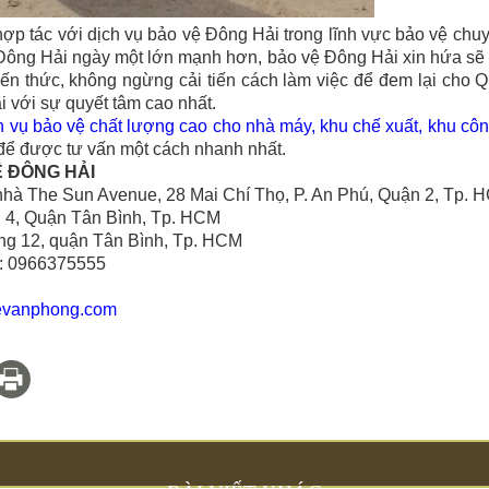
ợp tác với dịch vụ
bảo vệ Đông Hải
trong lĩnh vực bảo vệ chu
Đông Hải
ngày một lớn mạnh hơn,
bảo vệ Đông Hải
xin hứa sẽ 
ến thức, không ngừng cải tiến cách làm việc để đem lại cho Q
i
với sự quyết tâm cao nhất.
h vụ bảo vệ chất lượng cao cho nhà máy, khu chế xuất, khu cô
, để được tư vấn một cách nhanh nhất.
Ệ ĐÔNG HẢI
̀a nhà The Sun Avenue, 28 Mai Chí Thọ, P. An Phú, Quận 2, Tp.
g 4, Quận Tân Bình, Tp. HCM
g 12, quận Tân Bình, Tp. HCM
e: 0966375555
evanphong.com