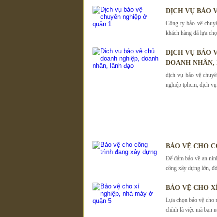
DỊCH VỤ BẢO 
Công ty bảo vệ chuy
khách hàng đã lựa chọ
DỊCH VỤ BẢO
DOANH NHÂN,
dịch vụ bảo vệ chuyê
nghiệp tphcm, dịch vụ 
BẢO VỆ CHO C
Để đảm bảo về an ninh 
công xây dựng lớn, đò
BẢO VỆ CHO X
Lựa chọn bảo vệ cho 
chính là việc mà bạn nê