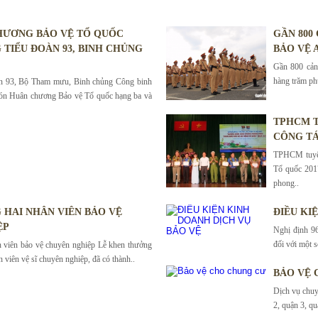
BÀI VIẾT KHÁC
HƯƠNG BẢO VỆ TỔ QUỐC
GẦN 800
 TIỂU ĐOÀN 93, BINH CHỦNG
BẢO VỆ A
Gần 800 cảnh
hàng trăm phư
àn 93, Bộ Tham mưu, Binh chủng Công binh
ón Huân chương Bảo vệ Tổ quốc hạng ba và
TPHCM T
CÔNG TÁ
TPHCM tuyên
Tổ quốc 201
phong..
HAI NHÂN VIÊN BẢO VỆ
ĐIỀU KI
ỆP
Nghị định 96
đối với một s
 viên bảo vệ chuyên nghiệp Lễ khen thưởng
n viên vệ sĩ chuyên nghiệp, đã có thành..
BẢO VỆ 
Dịch vụ chuy
2, quận 3, qu