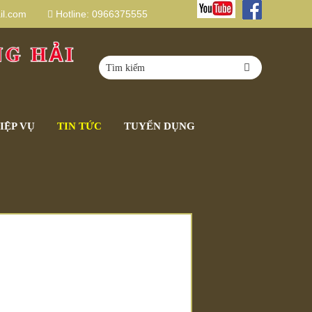
l.com
Hotline:
0966375555
IỆP VỤ
TIN TỨC
TUYỂN DỤNG