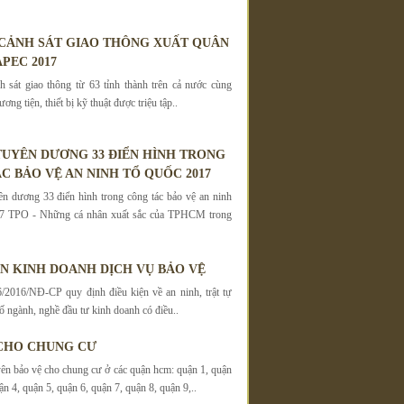
 CẢNH SÁT GIAO THÔNG XUẤT QUÂN
PEC 2017
 sát giao thông từ 63 tỉnh thành trên cả nước cùng
ơng tiện, thiết bị kỹ thuật được triệu tập..
UYÊN DƯƠNG 33 ĐIỂN HÌNH TRONG
C BẢO VỆ AN NINH TỔ QUỐC 2017
 dương 33 điển hình trong công tác bảo vệ an ninh
7 TPO - Những cá nhân xuất sắc của TPHCM trong
ỆN KINH DOANH DỊCH VỤ BẢO VỆ
/2016/NĐ-CP quy định điều kiện về an ninh, trật tự
ố ngành, nghề đầu tư kinh doanh có điều..
CHO CHUNG CƯ
ên bảo vệ cho chung cư ở các quận hcm: quận 1, quận
ận 4, quận 5, quận 6, quận 7, quận 8, quận 9,..