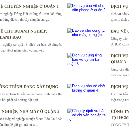
VỆ CHUYÊN NGHIỆP Ở QUẬN 1
DỊCH VỤ
ên nghiệp Đông Hải chúng tôi cam kết rằng
dịch vụ bảo v
n đúng địa chỉ tin cậy chuyên cung..
tphcm, dịch v
 VỆ CHỦ DOANH NGHIỆP,
BẢO VỆ 
 LÃNH ĐẠO
Công ty bảo 
ở HCM chuyên
n nghiệp tại quận 3, dịch vụ bảo vệ chuyên
bảo vệ cá nhân, dịch vụ bảo vệ..
DỊCH VỤ
QUẬN 3
Cung cấp dịc
diện các gói 
ÔNG TRÌNH ĐANG XÂY DỰNG
DỊCH VỤ
và an toàn tài sản tại các công trình đang thi
Dịch vụ bảo 
i hỏi phải có những đội ngũ..
một trong nh
Í NGHIỆP, NHÀ MÁY Ở QUẬN 5
CÔNG TY
TẠI HCM
nhà máy, xí nghiệp ở quận 5 của Bảo An Phát
n làm để giữ gìn trật tự an..
CÔNG TY T