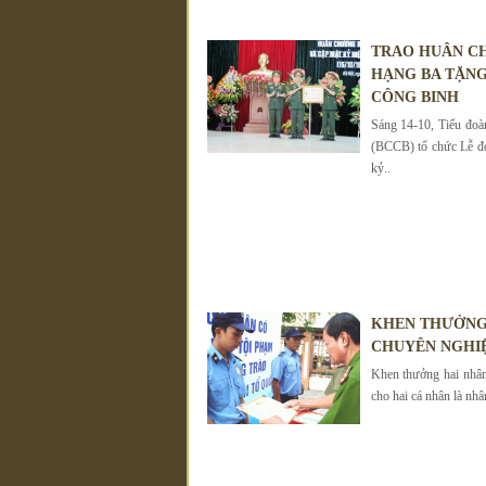
TRAO HUÂN C
HẠNG BA TẶNG
CÔNG BINH
Sáng 14-10, Tiểu đo
(BCCB) tổ chức Lễ đ
kỷ..
KHEN THƯỞNG 
CHUYÊN NGHI
Khen thưởng hai nhân
cho hai cá nhân là nhâ