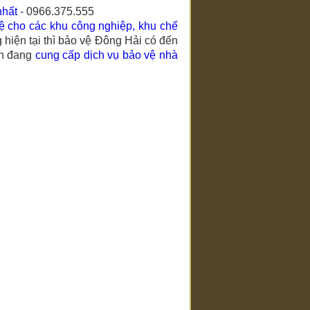
 nhất
- 0966.375.555
ệ cho các khu công nghiệp, khu chế
hiện tại thì bảo vệ Đông Hải có đến
ện đang
cung cấp dịch vụ bảo vệ nhà