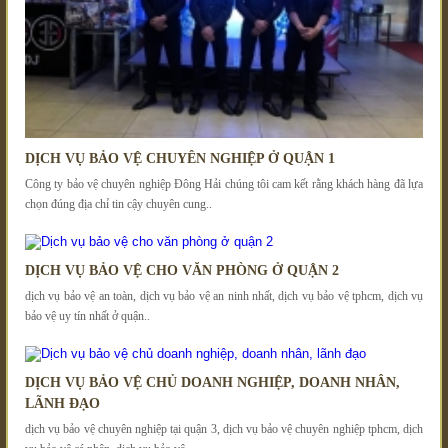
DỊCH VỤ BẢO VỆ CHUYÊN NGHIỆP Ở QUẬN 1
Công ty bảo vệ chuyên nghiệp Đông Hải chúng tôi cam kết rằng khách hàng đã lựa
chọn đúng địa chỉ tin cậy chuyên cung..
DỊCH VỤ BẢO VỆ CHO VĂN PHÒNG Ở QUẬN 2
dịch vụ bảo vệ an toàn, dịch vụ bảo vệ an ninh nhất, dịch vụ bảo vệ tphcm, dịch vụ
bảo vệ uy tín nhất ở quận..
DỊCH VỤ BẢO VỆ CHỦ DOANH NGHIỆP, DOANH NHÂN,
LÃNH ĐẠO
dịch vụ bảo vệ chuyên nghiệp tại quận 3, dịch vụ bảo vệ chuyên nghiệp tphcm, dịch