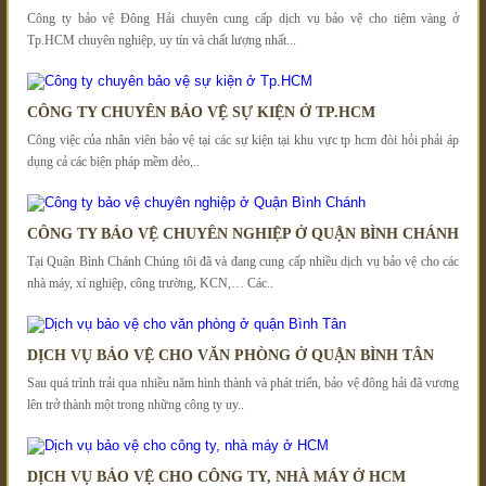
Công ty bảo vệ Đông Hải chuyên cung cấp dịch vụ bảo vệ cho tiệm vàng ở
Tp.HCM chuyên nghiệp, uy tín và chất lượng nhất...
CÔNG TY CHUYÊN BẢO VỆ SỰ KIỆN Ở TP.HCM
Công việc của nhân viên bảo vệ tại các sự kiện tại khu vực tp hcm đòi hỏi phải áp
dụng cả các biện pháp mềm dẻo,..
CÔNG TY BẢO VỆ CHUYÊN NGHIỆP Ở QUẬN BÌNH CHÁNH
Tại Quận Bình Chánh Chúng tôi đã và đang cung cấp nhiều dịch vụ bảo vệ cho các
nhà máy, xí nghiệp, công trường, KCN,… Các..
DỊCH VỤ BẢO VỆ CHO VĂN PHÒNG Ở QUẬN BÌNH TÂN
Sau quá trình trải qua nhiều năm hình thành và phát triển, bảo vệ đông hải đã vương
lên trở thành một trong những công ty uy..
DỊCH VỤ BẢO VỆ CHO CÔNG TY, NHÀ MÁY Ở HCM