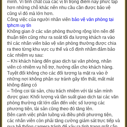
mình. Vì tính chất của các vị trí trọng điểm này phức tạp
hơn những chỗ khác nên nhu cầu cần được bảo vệ
cũng vì đó mà lớn hơn.
Công việc của người nhân viên
bảo vệ văn phòng
tại
tphcm uy tín
Không gian ở các văn phòng thường rộng lớn nên để
thuận tiện cũng như ra soát tối đa lượng khách ra vào
thì các nhân viên bảo vệ văn phòng thường được chia
ra theo từng khu vực cụ thể và cố định nhằm đảm bảo
các nhiệm vụ sau:
– Khi khách hàng đến giao dịch tại văn phòng, nhân
viên có nhiệm vụ hỗ trợ, hướng dẫn cho khách hàng.
Tuyệt đối không cho các đối tượng lạ mặt ra vào ở
những nơi không phận sự tránh gây tổn thất, mất mát
không đáng có
– Trông coi tài sản, chịu trách nhiệm với tài sản mình
được giao: Khối lượng và tần suất giao dịch tại các văn
phòng thường rất lớn dẫn đến việc số lượng các
phương tiện, tài sản cũng theo đó tăng lên.
Bên cạnh việc phân luồng và điều phối phương tiện,
các nhân viên còn phải tăng cường giám sát trực tiếp và
qua hệ thống camera tránh để xảy ra tình trạng mất cắp