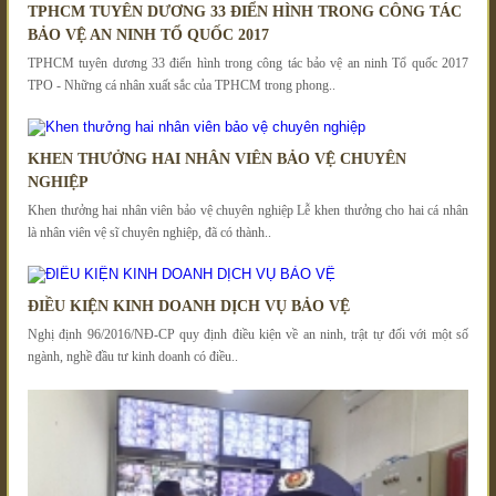
TPHCM TUYÊN DƯƠNG 33 ĐIỂN HÌNH TRONG CÔNG TÁC
BẢO VỆ AN NINH TỔ QUỐC 2017
TPHCM tuyên dương 33 điển hình trong công tác bảo vệ an ninh Tổ quốc 2017
TPO - Những cá nhân xuất sắc của TPHCM trong phong..
KHEN THƯỞNG HAI NHÂN VIÊN BẢO VỆ CHUYÊN
NGHIỆP
Khen thưởng hai nhân viên bảo vệ chuyên nghiệp Lễ khen thưởng cho hai cá nhân
là nhân viên vệ sĩ chuyên nghiệp, đã có thành..
ĐIỀU KIỆN KINH DOANH DỊCH VỤ BẢO VỆ
Nghị định 96/2016/NĐ-CP quy định điều kiện về an ninh, trật tự đối với một số
ngành, nghề đầu tư kinh doanh có điều..