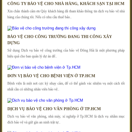
CÔNG TY BẢO VỆ CHO NHÀ HÀNG, KHÁCH SẠN TẠI HCM
Xin chân thành cảm ơn Qúy khách hàng đã tham khảo thông tin dịch vụ bảo vệ nhà
hàng của chúng tôi. Nếu có nhu cầu thuê bảo..
BẢO VỆ CHO CÔNG TRƯỜNG ĐANG THI CÔNG XÂY
DỰNG
Sử dụng Dịch vụ bảo vệ công trường của bảo vệ Đông Hải là một phương pháp
hiệu quả cho ban quản lý dự án để..
ĐƠN VỊ BẢO VỆ CHO BỆNH VIỆN Ở TP.HCM
Bệnh viện là một nơi cực kỳ nhạy cảm, để có thể gánh vác nhiệm vụ một cách tốt
nhất cần có những nhân viên bảo vệ..
DỊCH VỤ BẢO VỆ CHO VĂN PHÒNG Ở TP.HCM
Dịch vụ bảo vệ văn phòng, nhà máy, xí nghiệp ở Tp.HCM là dịch vụ nhằm mục
đích bảo vệ và giữ gìn an ninh trật tự..