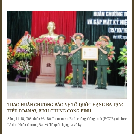
BÀI VIẾT KHÁC
TRAO HUÂN CHƯƠNG BẢO VỆ TỔ QUỐC HẠNG BA TẶNG
TIỂU ĐOÀN 93, BINH CHỦNG CÔNG BINH
Sáng 14-10, Tiểu đoàn 93, Bộ Tham mưu, Binh chủng Công binh (BCCB) tổ chức
Lễ đón Huân chương Bảo vệ Tổ quốc hạng ba và kỷ..