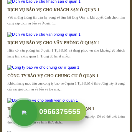
DỊCH VỤ BẢO VỆ CHO KHÁCH SẠN Ở QUẬN 1
Với những thông tin trên hy vọng sẽ làm hài lòng Qúy vị khi quyết định chọn nhà
cung cấp dịch vụ bảo vệ ở quận 1..
DỊCH VỤ BẢO VỆ CHO VĂN PHÒNG Ở QUẬN 1
Hiện có văn phòng tại ở quận 1 Tp.HCM và đang phục vụ cho khoảng 20 khách
hàng tính riêng quận 1. Trong đó là rất nhiều..
CÔNG TY BẢO VỆ CHO CHUNG CƯ Ở QUẬN 1
Khách hàng mục tiêu của cong ty bao ve ở quận 1 Tp.HCM ở thị trường này là cung
cấp các gói dịch vụ về bảo vệ tòa nhà,..
ĐƠN VỊ BẢO VỆ CHO BỆNH VIỆN Ở QUẬN 1
0966375555
Dịch vụ bảo vệ công trình ở quận 1 Tp.HCM chuyên nghiệp: Để có thể biết thêm
thông tin chi tiết hơn về hình thức dịch..