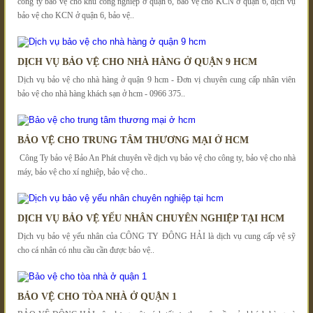
công ty bảo vệ cho khu công nghiệp ở quận 6, bảo vệ cho KCN ở quận 6, dịch vụ
bảo vệ cho KCN ở quận 6, bảo vệ..
DỊCH VỤ BẢO VỆ CHO NHÀ HÀNG Ở QUẬN 9 HCM
Dịch vụ bảo vệ cho nhà hàng ở quận 9 hcm - Đơn vị chuyên cung cấp nhân viên
bảo vệ cho nhà hàng khách sạn ở hcm - 0966 375..
BẢO VỆ CHO TRUNG TÂM THƯƠNG MẠI Ở HCM
Công Ty bảo vệ Bảo An Phát chuyên về dịch vụ bảo vệ cho công ty, bảo vệ cho nhà
máy, bảo vệ cho xí nghiệp, bảo vệ cho..
DỊCH VỤ BẢO VỆ YẾU NHÂN CHUYÊN NGHIỆP TẠI HCM
Dịch vụ bảo vệ yếu nhân của CÔNG TY ĐÔNG HẢI là dịch vụ cung cấp vệ sỹ
cho cá nhân có nhu cầu cần được bảo vệ..
BẢO VỆ CHO TÒA NHÀ Ở QUẬN 1