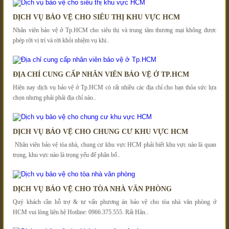
DỊCH VỤ BẢO VỆ CHO SIÊU THỊ KHU VỰC HCM
Nhân viên bảo vệ ở Tp.HCM cho siêu thị và trung tâm thương mại không được
phép rời vị trí và rời khỏi nhiệm vụ khi..
ĐỊA CHỈ CUNG CẤP NHÂN VIÊN BẢO VỆ Ở TP.HCM
Hiện nay dịch vụ bảo vệ ở Tp.HCM có rất nhiều các địa chỉ cho bạn thỏa sức lựa
chọn nhưng phải phải địa chỉ nào..
DỊCH VỤ BẢO VỆ CHO CHUNG CƯ KHU VỰC HCM
Nhân viên bảo vệ tòa nhà, chung cư khu vực HCM phải biết khu vực nào là quan
trọng, khu vực nào là trọng yếu để phân bố..
DỊCH VỤ BẢO VỆ CHO TÒA NHÀ VĂN PHÒNG
Quý khách cần hỗ trợ & tư vấn phương án bảo vệ cho tòa nhà văn phòng ở
HCM vui lòng liên hệ Hotline: 0966.375.555. Rất Hân..