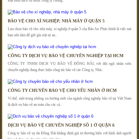
loại hình dịch vụ được công ty chúng..
BẢO VỆ CHO XÍ NGHIỆP, NHÀ MÁY Ở QUẬN 5
Lựa chọn bảo vệ cho nhà máy, xí nghiệp ở quận 5 của Bảo An Phát chính là việc mà
bạn nên làm để giữ gìn trật tự an..
CÔNG TY DỊCH VỤ BẢO VỆ CHUYÊN NGHIỆP TẠI HCM
CÔNG TY TNHH DỊCH VỤ BẢO VỆ ĐÔNG HẢI, với đội ngũ nhân viên
chuyên nghiệp đang thực hiện công tác bảo vệ các Công ty, Nhà..
CÔNG TY CHUYÊN BẢO VỆ CHO YẾU NHÂN Ở HCM
Vì thế, một trong những xu hướng mới của ngành công nghiệp bảo vệ tại Việt Nam
là dịch vụ bảo vệ an toàn cho các cá..
DỊCH VỤ BẢO VỆ CHUYÊN NGHIỆP SỐ 1 Ở QUẬN 6
Công ty bảo vệ uy tín Đông Hải khẳng định giá trị thương hiệu với hình ảnh người