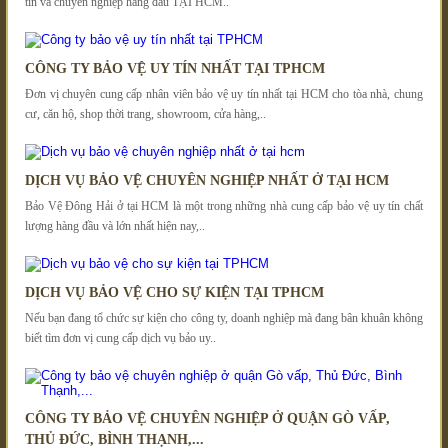
tín và chuyên nghiệp hàng đầu TẠI HCM..
CÔNG TY BẢO VỆ UY TÍN NHẤT TẠI TPHCM
Đơn vị chuyên cung cấp nhân viên bảo vệ uy tín nhất tại HCM cho tòa nhà, chung
cư, căn hộ, shop thời trang, showroom, cửa hàng,..
DỊCH VỤ BẢO VỆ CHUYÊN NGHIỆP NHẤT Ở TẠI HCM
Bảo Vệ Đông Hải ở tại HCM là một trong những nhà cung cấp bảo vệ uy tín chất
lượng hàng đầu và lớn nhất hiện nay,..
DỊCH VỤ BẢO VỆ CHO SỰ KIỆN TẠI TPHCM
Nếu bạn đang tổ chức sự kiện cho công ty, doanh nghiệp mà đang bân khuân không
biết tìm đơn vị cung cấp dịch vụ bảo uy..
CÔNG TY BẢO VỆ CHUYÊN NGHIỆP Ở QUẬN GÒ VẤP,
THỦ ĐỨC, BÌNH THẠNH,...