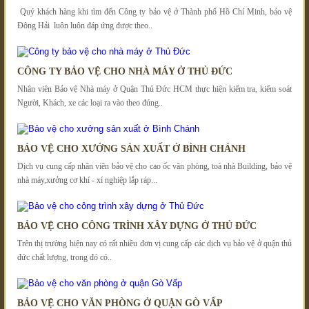
Quý khách hàng khi tìm đến Công ty bảo vệ ở Thành phố Hồ Chí Minh, bảo vệ
Đông Hải luôn luôn đáp ứng được theo..
CÔNG TY BẢO VỆ CHO NHÀ MÁY Ở THỦ ĐỨC
Nhân viên Bảo vệ Nhà máy ở Quận Thủ Đức HCM thực hiện kiểm tra, kiểm soát
Người, Khách, xe các loại ra vào theo đúng..
BẢO VỆ CHO XƯỞNG SẢN XUẤT Ở BÌNH CHÁNH
Dịch vụ cung cấp nhân viên bảo vệ cho cao ốc văn phòng, toà nhà Building, bảo vệ
nhà máy,xưởng cơ khí - xí nghiệp lắp ráp...
BẢO VỆ CHO CÔNG TRÌNH XÂY DỰNG Ở THỦ ĐỨC
Trên thị trường hiện nay có rất nhiều đơn vị cung cấp các dịch vụ bảo vệ ở quận thủ
đức chất lượng, trong đó có..
BẢO VỆ CHO VĂN PHÒNG Ở QUẬN GÒ VẤP