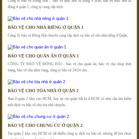
Công ty bảo vệ Đông Hải - bảo vệ mục tiêu di động ở hcm, bảo vệ mục tiêu di
động ở quận 1, công ty cung cấp dịch..
BẢO VỆ CHO NHÀ RIÊNG Ở QUẬN 1
Công Ty bảo vệ Đông Hải chuyên cung cấp dịch vụ bảo vệ cho nhà riêng ở Quận..
BẢO VỆ CHO QUÁN ĂN Ở QUẬN 1
CÔNG TY BẢO VỆ ĐÔNG HẢI - bảo vệ cho quán ăn, bảo vệ cho shop thời
trang, bảo vệ cho tiệm vàng, công ty bảo vệ 24/24 cho..
BẢO VỆ CHO TÒA NHÀ Ở QUẬN 2
Bạn ở quận 2 khu vực HCM, hay tại các quận bất kì ở HCM có nhu cầu tìm kiếm
một dịch vụ bảo vệ cho tòa nhà chuyên..
BẢO VỆ CHO CHUNG CƯ Ở QUẬN 2
Tại quận 2 khu vực HCM có rất nhiều công ty dịch vụ bảo vệ, nhưng để lựa chọn