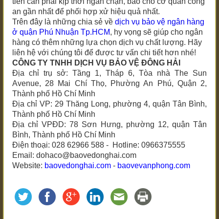
tiền cần phải kịp thời ngăn chặn, báo cho cơ quan công
an gần nhất để phối hợp xử hiệu quả nhất.
Trên đây là những chia sẻ về
dịch vụ bảo vệ ngân hàng
ở quận Phú Nhuận Tp.HCM
, hy vọng sẽ giúp cho ngân
hàng có thêm những lựa chọn dịch vụ chất lượng. Hãy
liên hệ với chúng tôi để được tư vấn chi tiết hơn nhé!
CÔNG TY TNHH DỊCH VỤ BẢO VỆ ĐÔNG HẢI
Địa chỉ trụ sở: Tầng 1, Tháp 6, Tòa nhà The Sun
Avenue, 28 Mai Chí Thọ, Phường An Phú, Quận 2,
Thành phố Hồ Chí Minh
Địa chỉ VP: 29 Thăng Long, phường 4, quận Tân Bình,
Thành phố Hồ Chí Minh
Địa chỉ VPĐD: 78 Sơn Hưng, phường 12, quận Tân
Bình, Thành phố Hồ Chí Minh
Điện thoại: 028 62966 588 - Hotline: 0966375555
Email: dohaco@baovedonghai.com
Website:
baovedonghai.com
-
baovevanphong.com