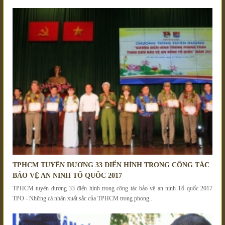
TPHCM TUYÊN DƯƠNG 33 ĐIỂN HÌNH TRONG CÔNG TÁC
BẢO VỆ AN NINH TỔ QUỐC 2017
TPHCM tuyên dương 33 điển hình trong công tác bảo vệ an ninh Tổ quốc 2017
TPO - Những cá nhân xuất sắc của TPHCM trong phong..