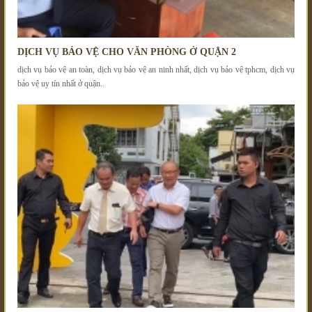
DỊCH VỤ BẢO VỆ CHO VĂN PHÒNG Ở QUẬN 2
dịch vụ bảo vệ an toàn, dịch vụ bảo vệ an ninh nhất, dịch vụ bảo vệ tphcm, dịch vụ
bảo vệ uy tín nhất ở quận..