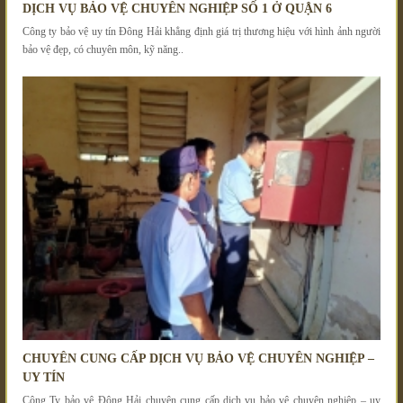
DỊCH VỤ BẢO VỆ CHUYÊN NGHIỆP SỐ 1 Ở QUẬN 6
Công ty bảo vệ uy tín Đông Hải khẳng định giá trị thương hiệu với hình ảnh người
bảo vệ đẹp, có chuyên môn, kỹ năng..
CHUYÊN CUNG CẤP DỊCH VỤ BẢO VỆ CHUYÊN NGHIỆP –
UY TÍN
Công Ty bảo vệ Đông Hải chuyên cung cấp dịch vụ bảo vệ chuyên nghiệp – uy