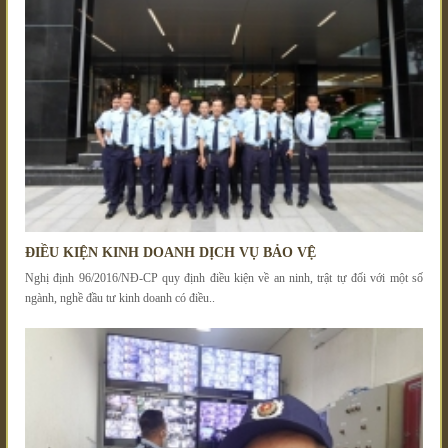
ĐIỀU KIỆN KINH DOANH DỊCH VỤ BẢO VỆ
Nghị định 96/2016/NĐ-CP quy định điều kiện về an ninh, trật tự đối với một số
ngành, nghề đầu tư kinh doanh có điều..