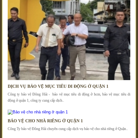
DỊCH VỤ BẢO VỆ MỤC TIÊU DI ĐỘNG Ở QUẬN 1
Công ty bảo vệ Đông Hải - bảo vệ mục tiêu di động ở hcm, bảo vệ mục tiêu di
động ở quận 1, công ty cung cấp dịch..
BẢO VỆ CHO NHÀ RIÊNG Ở QUẬN 1
Công Ty bảo vệ Đông Hải chuyên cung cấp dịch vụ bảo vệ cho nhà riêng ở Quận..