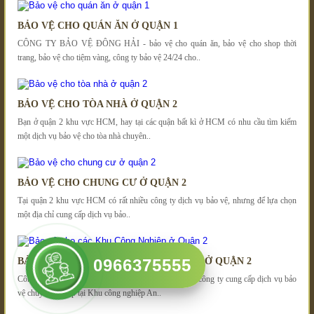
BẢO VỆ CHO QUÁN ĂN Ở QUẬN 1
CÔNG TY BẢO VỆ ĐÔNG HẢI - bảo vệ cho quán ăn, bảo vệ cho shop thời
trang, bảo vệ cho tiệm vàng, công ty bảo vệ 24/24 cho..
BẢO VỆ CHO TÒA NHÀ Ở QUẬN 2
Bạn ở quận 2 khu vực HCM, hay tại các quận bất kì ở HCM có nhu cầu tìm kiếm
một dịch vụ bảo vệ cho tòa nhà chuyên..
BẢO VỆ CHO CHUNG CƯ Ở QUẬN 2
Tại quận 2 khu vực HCM có rất nhiều công ty dịch vụ bảo vệ, nhưng để lựa chọn
một địa chỉ cung cấp dịch vụ bảo..
BẢO VỆ CHO CÁC KHU CÔNG NGHIỆP Ở QUẬN 2
0966375555
Công Ty bảo vệ Đông Hải tự hào là một trong những công ty cung cấp dịch vụ bảo
vệ chuyên nghiệp tại Khu công nghiệp An..