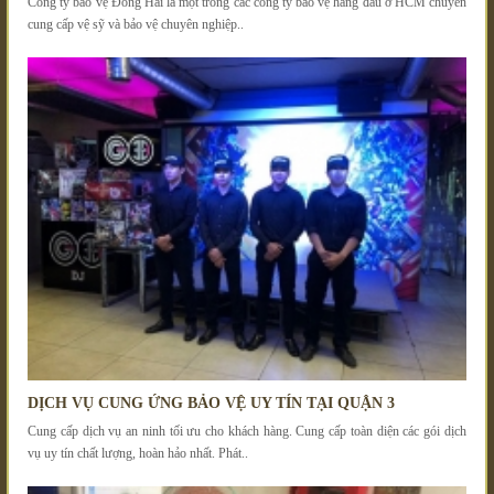
Công ty bảo vệ Đông Hải là một trong các công ty bảo vệ hàng đầu ở HCM chuyên
cung cấp vệ sỹ và bảo vệ chuyên nghiệp..
DỊCH VỤ CUNG ỨNG BẢO VỆ UY TÍN TẠI QUẬN 3
Cung cấp dịch vụ an ninh tối ưu cho khách hàng. Cung cấp toàn diện các gói dịch
vụ uy tín chất lượng, hoàn hảo nhất. Phát..