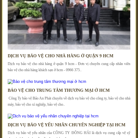
DỊCH VỤ BẢO VỆ CHO NHÀ HÀNG Ở QUẬN 9 HCM
Dịch vụ bảo vệ cho nhà hàng ở quận 9 hcm - Đơn vị chuyên cung cấp nhân viên
bảo vệ cho nhà hàng khách sạn ở hcm - 0966 375..
BẢO VỆ CHO TRUNG TÂM THƯƠNG MẠI Ở HCM
Công Ty bảo vệ Bảo An Phát chuyên về dịch vụ bảo vệ cho công ty, bảo vệ cho nhà
máy, bảo vệ cho xí nghiệp, bảo vệ cho..
DỊCH VỤ BẢO VỆ YẾU NHÂN CHUYÊN NGHIỆP TẠI HCM
Dịch vụ bảo vệ yếu nhân của CÔNG TY ĐÔNG HẢI là dịch vụ cung cấp vệ sỹ