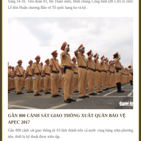
Sáng 14-10, Tiểu đoàn 93, Bộ Tham mưu, Binh chủng Công binh (BCCB) tổ chức
Lễ đón Huân chương Bảo vệ Tổ quốc hạng ba và kỷ..
GẦN 800 CẢNH SÁT GIAO THÔNG XUẤT QUÂN BẢO VỆ
APEC 2017
Gần 800 cảnh sát giao thông từ 63 tỉnh thành trên cả nước cùng hàng trăm phương
tiện, thiết bị kỹ thuật được triệu tập..