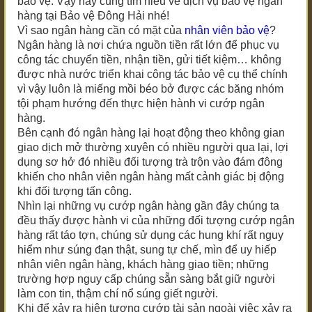
bảo vệ. Vậy hãy cùng tìm hiểu về dịch vụ bảo vệ ngân
hàng tại
Bảo vệ Đông Hải
nhé!
Vì sao ngân hàng cần có mặt của
nhân viên bảo vệ
?
Ngân hàng là nơi chứa nguồn tiền rất lớn để phục vụ
công tác chuyển tiền, nhận tiền, gửi tiết kiệm… không
được nhà nước triển khai công tác bảo vệ cụ thể chính
vì vậy luôn là miếng mồi béo bở được các băng nhóm
tội phạm hướng đến thực hiện hành vi cướp ngân
hàng.
Bên cạnh đó ngân hàng lại hoạt động theo không gian
giao dịch mở thường xuyên có nhiều người qua lại, lợi
dụng sơ hở đó nhiều đối tượng trà trộn vào đám đông
khiến cho nhân viên ngân hàng mất cảnh giác bị động
khi đối tượng tấn công.
Nhìn lại những vụ cướp ngân hàng gần đây chúng ta
đều thấy được hành vi của những đối tượng cướp ngân
hàng rất táo tợn, chúng sử dụng các hung khí rất nguy
hiểm như súng đạn thật, sung tự chế, mìn để uy hiếp
nhân viên ngân hàng, khách hàng giao tiền; những
trường hợp nguy cấp chúng sẵn sàng bắt giữ người
làm con tin, thậm chí nổ súng giết người.
Khi để xảy ra hiện tượng cướp tài sản ngoài việc xảy ra