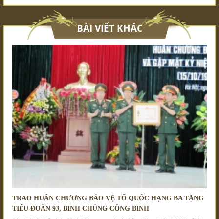
BÀI VIẾT KHÁC
TRAO HUÂN CHƯƠNG BẢO VỆ TỔ QUỐC HẠNG BA TẶNG
TIỂU ĐOÀN 93, BINH CHỦNG CÔNG BINH