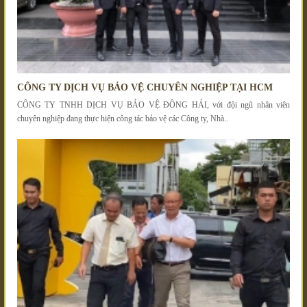
CÔNG TY DỊCH VỤ BẢO VỆ CHUYÊN NGHIỆP TẠI HCM
CÔNG TY TNHH DỊCH VỤ BẢO VỆ ĐÔNG HẢI, với đội ngũ nhân viên
chuyên nghiệp đang thực hiện công tác bảo vệ các Công ty, Nhà..