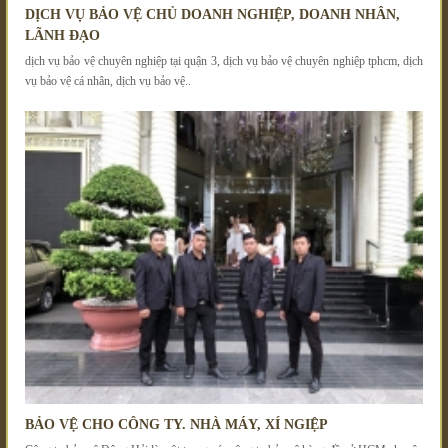
DỊCH VỤ BẢO VỆ CHỦ DOANH NGHIỆP, DOANH NHÂN,
LÃNH ĐẠO
dịch vụ bảo vệ chuyên nghiệp tại quận 3, dịch vụ bảo vệ chuyên nghiệp tphcm, dịch
vụ bảo vệ cá nhân, dịch vụ bảo vệ..
BẢO VỆ CHO CÔNG TY. NHÀ MÁY, XÍ NGIỆP