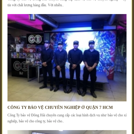
tín với chất lượng hàng đầu. Với nhiều..
CÔNG TY BẢO VỆ CHUYÊN NGHIỆP Ở QUẬN 7 HCM
Công Ty bảo vệ Đông Hải chuyên cung cấp các loại hình dịch vụ như bảo vệ cho xí
nghiệp, bảo vệ cho công ty, bảo vệ cho..