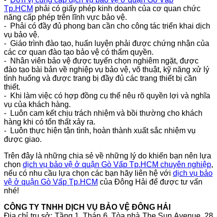
Tp.HCM
phải có giấy phép kinh doanh của cơ quan chức
năng cấp phép trên lĩnh vực bảo vệ.
- Phải có đầy đủ phong ban cần cho công tác triển khai dịch
vụ bảo vệ.
- Giáo trình đào tạo, huấn luyện phải được chứng nhận của
các cơ quan đào tạo bảo vệ có thẩm quyền.
- Nhân viên bảo vệ được tuyển chọn nghiêm ngặt, được
đào tạo bài bản về nghiệp vụ bảo vệ, võ thuật, kỹ năng xử lý
tình huống và được trang bị đầy đủ các trang thiết bị cần
thiết.
- Khi làm việc có hợp đồng cụ thể nêu rõ quyền lợi và nghĩa
vụ của khách hàng.
- Luôn cam kết chịu trách nhiệm và bồi thường cho khách
hàng khi có tổn thất xảy ra.
- Luôn thực hiện tận tình, hoàn thành xuất sắc nhiệm vụ
được giao.
Trên đây là những chia sẻ về những lý do khiến bạn nên lựa
chọn
dịch vụ bảo vệ
ở quận Gò Vấp Tp.HCM
chuyên nghiệp
,
nếu có nhu cầu lựa chọn các bạn hãy liên hệ với
dịch vụ bảo
vệ
ở quận Gò Vấp Tp.HCM
của Đông Hải
để được tư vấn
nhé!
CÔNG TY TNHH DỊCH VỤ BẢO VỆ ĐÔNG HẢI
Địa chỉ trụ sở: Tầng 1, Tháp 6, Tòa nhà The Sun Avenue, 28