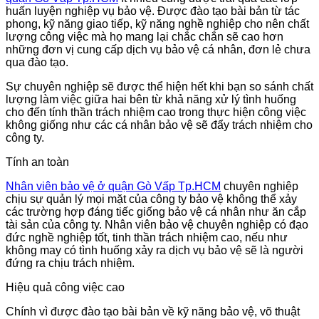
huấn luyện nghiệp vụ bảo vệ. Được đào tạo bài bản từ tác
phong, kỹ năng giao tiếp, kỹ năng nghề nghiệp cho nên chất
lượng công việc mà họ mang lại chắc chắn sẽ cao hơn
những đơn vị cung cấp dịch vụ bảo vệ cá nhân, đơn lẻ chưa
qua đào tạo.
Sự chuyên nghiệp sẽ được thể hiện hết khi bạn so sánh chất
lượng làm việc giữa hai bên từ khả năng xử lý tình huống
cho đến tính thần trách nhiệm cao trong thực hiện công việc
không giống như các cá nhân bảo vệ sẽ đẩy trách nhiệm cho
công ty.
Tính an toàn
Nhân viên bảo vệ
ở quận Gò Vấp Tp.HCM
chuyên nghiệp
chịu sự quản lý mọi mặt của công ty bảo vệ không thể xảy
các trường hợp đáng tiếc giống bảo vệ cá nhân như ăn cắp
tài sản của công ty. Nhân viên bảo vệ chuyên nghiệp có đạo
đức nghề nghiệp tốt, tinh thần trách nhiệm cao, nếu như
không may có tình huống xảy ra dịch vụ bảo vệ sẽ là người
đứng ra chịu trách nhiệm.
Hiệu quả công việc cao
Chính vì được đào tạo bài bản về kỹ năng bảo vệ, võ thuật