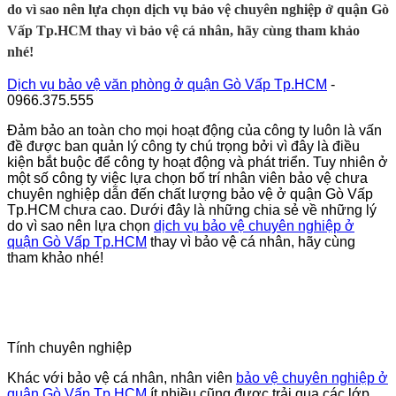
do vì sao nên lựa chọn dịch vụ bảo vệ chuyên nghiệp ở quận Gò
Vấp Tp.HCM thay vì bảo vệ cá nhân, hãy cùng tham khảo
nhé!
Dịch vụ bảo vệ văn phòng ở quận Gò Vấp Tp.HCM
-
0966.375.555
Đảm bảo an toàn cho mọi hoạt động của công ty luôn là vấn
đề được ban quản lý công ty chú trọng bởi vì đây là điều
kiện bắt buộc để công ty hoạt động và phát triển. Tuy nhiên ở
một số công ty việc lựa chọn bố trí nhân viên bảo vệ chưa
chuyên nghiệp dẫn đến chất lượng bảo vệ
ở quận Gò Vấp
Tp.HCM
chưa cao. Dưới đây là những chia sẻ về những lý
do vì sao nên lựa chọn
dịch vụ bảo vệ chuyên nghiệp
ở
quận Gò Vấp Tp.HCM
thay vì bảo vệ cá nhân, hãy cùng
tham khảo nhé!
Tính chuyên nghiệp
Khác với bảo vệ cá nhân, nhân viên
bảo vệ chuyên nghiệp
ở
quận Gò Vấp Tp.HCM
ít nhiều cũng được trải qua các lớp