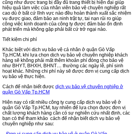
cũng như được trang bị đầy đủ trang thiết bị hiện đại giúp
hiệu quả làm việc của nhân viên bảo vệ chuyên nghiệp rất
cao dù ở bất cứ lĩnh vực nào đều hoàn thành xuất sắc nhiệm
vụ được giao, đảm bảo an ninh trật tự, tai nạn rủi ro giúp
công việc kinh doanh của công ty được đảm bảo ổn định
phát triển mà không gặp phải bất cứ trở ngại nào.
Tiết kiệm chi phí
Khác biệt với dịch vụ bảo vệ cá nhân
ở quận Gò Vấp
Tp.HCM
, khi lựa chọn dịch vụ bảo vệ chuyên nghiệp khách
hàng sẽ không phải mất thêm khoản phí đóng cho bảo vệ
như BHYT, BHXH, BHNT… thường các ngày lễ, phí sinh
hoạt khác. Những chi phí này sẽ được đơn vị cung cấp dịch
vụ bảo vệ thực hiện.
Cách để nhận biết được
dịch vụ bảo vệ chuyên nghiệp
ở
quận Gò Vấp Tp.HCM
Hiện nay có rất nhiều công ty cung cấp dịch vụ bảo vệ
ở
quận Gò Vấp Tp.HCM
, tuy nhiên để lựa chọn được đơn vị
chất lượng khách hàng cần có sự nghiên cứu nhất định, các
bạn có thể tham khảo cách để nhận biết dịch vụ bảo vệ
chuyên nghiệp như sau:
-
Đơn vị cung cấp dịch vụ bảo vệ
ở quận Gò Vấp