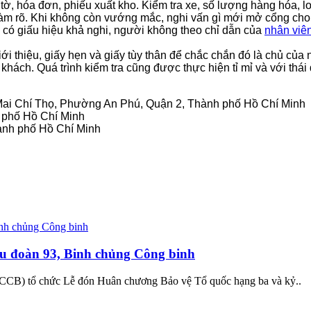
y tờ, hóa đơn, phiếu xuất kho. Kiểm tra xe, số lượng hàng hóa, 
làm rõ. Khi không còn vướng mắc, nghi vấn gì mới mở cổng cho 
 có giấu hiệu khả nghi, người không theo chỉ dẫn của
nhân viê
giới thiệu, giấy hẹn và giấy tùy thân để chắc chắn đó là chủ của
hách. Quá trình kiểm tra cũng được thực hiện tỉ mỉ và với thái 
8 Mai Chí Thọ, Phường An Phú, Quận 2, Thành phố Hồ Chí Minh
h phố Hồ Chí Minh
ành phố Hồ Chí Minh
u đoàn 93, Binh chủng Công binh
CCB) tổ chức Lễ đón Huân chương Bảo vệ Tổ quốc hạng ba và kỷ..