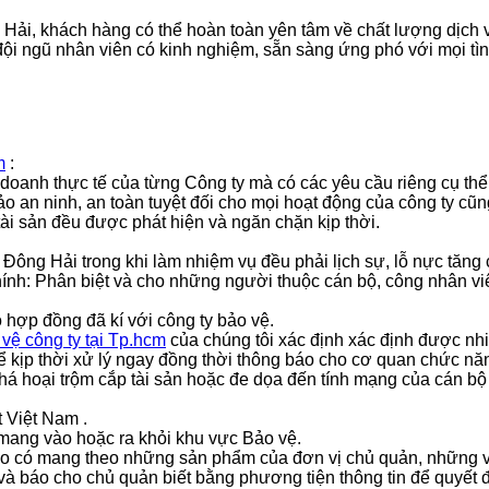
 Hải
, khách hàng có thể hoàn toàn yên tâm về chất lượng dịch
đội ngũ nhân viên có kinh nghiệm, sẵn sàng ứng phó với mọi tì
m
:
inh doanh thực tế của từng Công ty mà có các yêu cầu riêng cụ 
o an ninh, an toàn tuyệt đối cho mọi hoạt động của công ty cũn
i tài sản đều được phát hiện và ngăn chặn kịp thời.
M Đông Hải
trong khi làm nhiệm vụ đều phải lịch sự, lỗ nực tăn
chính: Phân biệt và cho những người thuộc cán bộ, công nhân vi
 hợp đồng đã kí với công ty bảo vệ.
vệ công ty tại Tp.hcm
của chúng tôi xác định xác định được nhi
 kịp thời xử lý ngay đồng thời thông báo cho cơ quan chức năng
phá hoại trộm cắp tài sản hoặc đe dọa đến tính mạng của cán bộ
t Việt Nam .
 mang vào hoặc ra khỏi khu vực Bảo vệ.
a vào có mang theo những sản phẩm của đơn vị chủ quản, những 
 và báo cho chủ quản biết bằng phương tiện thông tin để quyết đ