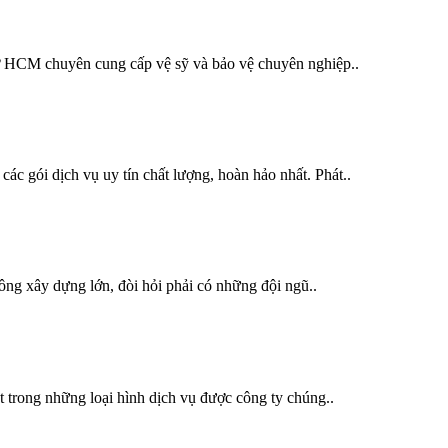
 ở HCM chuyên cung cấp vệ sỹ và bảo vệ chuyên nghiệp..
ác gói dịch vụ uy tín chất lượng, hoàn hảo nhất. Phát..
công xây dựng lớn, đòi hỏi phải có những đội ngũ..
 trong những loại hình dịch vụ được công ty chúng..