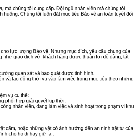
 vụ mà chúng tôi cung cấp. Đội ngũ nhân viên mà chúng tôi
nh huống. Chúng tôi luôn đặt mục tiêu Bảo vệ an toàn tuyệt đối
thể cho lực lượng Bảo vệ. Nhưng mục đích, yêu cầu chung của
g như giao dịch với khách hàng được thuận lợi dễ dàng, tất
g cường quan sát và bao quát được tình hình.
ên và lao động thời vụ vào làm việc trong mục tiêu theo những
ệm vụ cụ thể:
 phối hợp giải quyết kịp thời.
 công nhân viên, đang làm việc và sinh hoạt trong phạm vi khu
vật cấm, hoặc những vật có ảnh hưởng đến an ninh trật tự của
ịnh cho họ đi hay giữ lại.