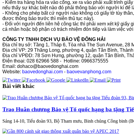
- Kiểm tra hàng hóa ra vào cổng, xe ra vào phải xuất trình giấ
nếu thấy sự khác biệt nào đó phải thông báo với người kí để 
- Không cho phép bất cứ người nào không có giấy tờ tùy thân,
được thông báo trước thì miễn thủ tục này).
- Đối với người đến liên hệ công tác thì phải xem xét kỹ giấy 
cá nhân hoặc bộ phận có trách nhiệm đón tiếp và làm việc với k
CÔNG TY TNHH DỊCH VỤ BẢO VỆ ĐÔNG HẢI
Địa chỉ trụ sở: Tầng 1, Tháp 6, Tòa nhà The Sun Avenue, 2
Địa chỉ VP: 29 Thăng Long, phường 4, quận Tân Bình, Thàn
Địa chỉ VPĐD: 78 Sơn Hưng, phường 12, quận Tân Bình, Th
Điện thoại: 028 62966 588 - Hotline: 0966375555
Email: dohaco@baovedonghai.com
Website:
baovedonghai.com
-
baovevanphong.com
Bài viết khác
Trao Huân chương Bảo vệ Tổ quốc hạng ba tặng Tiể
Sáng 14-10, Tiểu đoàn 93, Bộ Tham mưu, Binh chủng Công binh (B