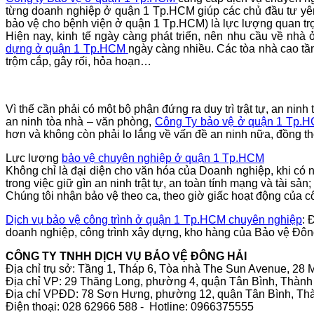
từng doanh nghiệp
ở quận 1 Tp.HCM
giúp các chủ đầu tư yê
bảo vệ cho bệnh viện
ở quận 1 Tp.HCM
) là lực lượng quan t
Hiện nay, kinh tế ngày càng phát triển, nên nhu cầu về nh
dựng
ở quận 1 Tp.HCM
ngày càng nhiều. Các tòa nhà cao t
trộm cắp, gây rối, hỏa hoạn…
Vì thế cần phải có một bộ phận đứng ra duy trì trật tự, an nin
an ninh tòa nhà – văn phòng,
Công Ty bảo vệ
ở quận 1 Tp.
hơn và không còn phải lo lắng về vấn đề an ninh nữa, đồng thờ
Lực lượng
bảo vệ chuyên nghiệp
ở quận 1 Tp.HCM
Không chỉ là đại diện cho văn hóa của Doanh nghiệp, khi có những
trong việc giữ gìn an ninh trật tự, an toàn tính mạng và tài sa
Chúng tôi nhận bảo vệ theo ca, theo giờ giấc hoạt động của cô
Dịch vụ bảo vệ công trình
ở quận 1 Tp.HCM
chuyên nghiệp
: 
doanh nghiệp, công trình xây dựng, kho hàng của Bảo vệ Đông 
CÔNG TY TNHH DỊCH VỤ BẢO VỆ ĐÔNG HẢI
Địa chỉ trụ sở: Tầng 1, Tháp 6, Tòa nhà The Sun Avenue, 2
Địa chỉ VP: 29 Thăng Long, phường 4, quận Tân Bình, Thàn
Địa chỉ VPĐD: 78 Sơn Hưng, phường 12, quận Tân Bình, Th
Điện thoại: 028 62966 588 - Hotline: 0966375555