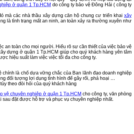
nghiệp
ở quận 1 Tp.HCM
do công ty bảo vệ Đông Hải ( công ty
đó mà các nhà thầu xây dựng căn hộ chung cư triển khai
xây
ng là tình trạng mất an ninh, an toàn xảy ra thường xuyên như
iệc an toàn cho mọi người. Hiểu rõ sự cần thiết của việc bảo vệ
 xây dựng
ở quận 1 Tp.HCM
giúp cho quý khách hàng yên tâm
ợc hiệu suất làm việc việc tối đa cho công ty.
 chính là chổ dựa vững chắc của Ban lãnh đạo doanh nghiệp
̃ng đối tượng lợi dụng tình hình để gây rối, phá hoại …
.tùy theo đòi hỏi của quý khách hàng
ảo vệ chuyên nghiệp
ở quận 1 Tp.HCM
cho công ty, văn phòng
ại sau đặt được hỗ trợ và phục vụ chuyên nghiệp nhất.