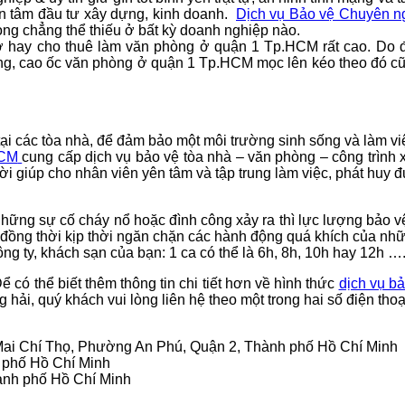
n tâm đầu tư xây dựng, kinh doanh.
Dịch vụ Bảo vệ Chuyên 
rọng chẳng thể thiếu ở bất kỳ doanh nghiệp nào.
à ở hay cho thuê làm văn phòng
ở quận 1 Tp.HCM
rất cao. Do 
ầng, cao ốc văn phòng
ở quận 1 Tp.HCM
mọc lên kéo theo đó cũ
h tại các tòa nhà, để đảm bảo một môi trường sinh sống và làm v
HCM
cung cấp dịch vụ bảo vệ tòa nhà – văn phòng – công trình
i giúp cho nhân viên yên tâm và tập trung làm việc, phát huy đư
 sự cố cháy nổ hoặc đình công xảy ra thì lực lượng bảo vệ
̉n; đồng thời kịp thời ngăn chặn các hành động quá khích của như
ng ty, khách sạn của bạn: 1 ca có thể là 6h, 8h, 10h hay 12h …
Để có thể biết thêm thông tin chi tiết hơn về hình thức
dịch vụ b
hải, quý khách vui lòng liên hệ theo một trong hai số điện tho
8 Mai Chí Thọ, Phường An Phú, Quận 2, Thành phố Hồ Chí Minh
h phố Hồ Chí Minh
ành phố Hồ Chí Minh