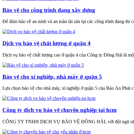
Bảo vệ cho công trình đang xây dựng
Để đảm bảo về an ninh và an toàn tài sản tại các công trình đang thi 
Dịch vụ bảo vệ chất lượng ở quận 4
Dịch vụ bảo vệ chất lượng cao ở quận 4 của Công ty Đông Hải là một
Bảo vệ cho xí nghiệp, nhà máy ở quận 5
Lựa chọn bảo vệ cho nhà máy, xí nghiệp ở quận 5 của Bảo An Phát chí
Công ty dịch vụ bảo vệ chuyên nghiệp tại hcm
CÔNG TY TNHH DỊCH VỤ BẢO VỆ ĐÔNG HẢI, với đội ngũ nhân viên