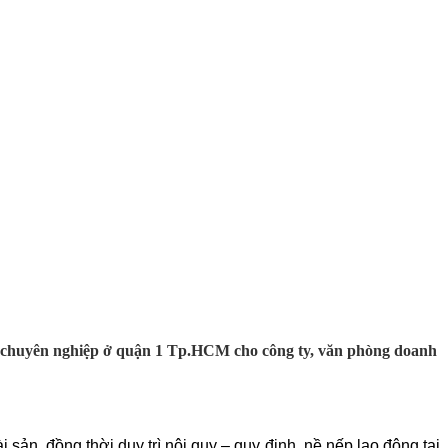
 vệ chuyên nghiệp ở quận 1 Tp.HCM cho công ty, văn phòng doanh
i sản, đồng thời duy trì nội quy – quy định, nề nếp lao động tại