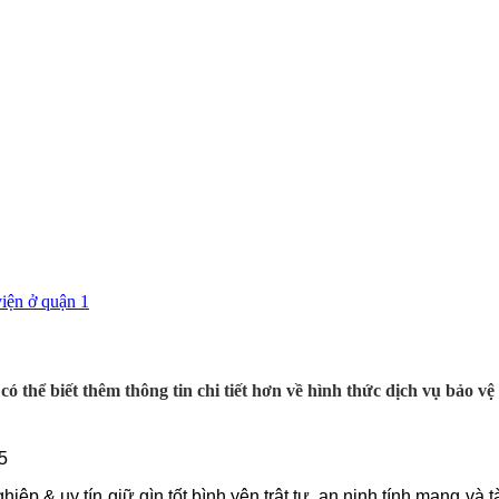
ó thể biết thêm thông tin chi tiết hơn về hình thức dịch vụ bảo
5
ệp & uy tín giữ gìn tốt bình yên trật tự, an ninh tính mạng và tà