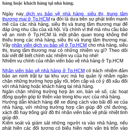
hàng hoặc khách hàng tại nhà hàng.
Ngày nay
dịch vụ bảo vệ nhà hàng, siêu thị, trung tâm
thương mại ở Tp.HCM
ra đời là dựa trên sự phát triển mạnh
mẽ của các nhà hàng, siêu thị và trung tâm thương mại để
đáp ứng nhu cầu của xã hội. Và chính vì thế mà nhu cầu bảo
vệ an ninh
ở Tp.HCM
là một phần quan trọng không thể
thiếu trong các nhà hàng, siêu thị và trung tâm thương mại.
Vậy
nhân viên dịch vụ bảo vệ
ở Tp.HCM
cho
nhà hàng, siêu
thị, trung tâm thương mại có những nhiệm vụ gì? Theo dõi
bài viết để biết chính xác nhiệm vụ của họ nhé!
Nhiệm vụ chính của nhân viên bảo vệ nhà hàng
ở Tp.HCM
Nhân viên bảo vệ nhà hàng
ở Tp.HCM
có trách nhiệm đảm
bảo an ninh trật tự tại khu vực mà họ quản lý nhằm ngăn
chặn những trường hợp gây rối, trộm cắp và có ý đồ xấu đối
với nhà hàng hoặc khách hàng tại nhà hàng.
Ngăn chặn những trường hợp ăn xin, bán vé số, các hoạt
động quyên góp từ thiện vào trong khu vực của nhà hàng.
Hướng dẫn khách hàng để xe đúng cách vào bãi đỗ xe của
nhà hàng, với những trường hợp cần giúp đỡ chỉ đường,
xách đồ hay trông giữ đồ thì nhân viên bảo vệ phải nhiệt tình
giúp đỡ.
Kiểm soát và giám sát những người ra vào nhà hàng, nếu
phát hiện các đối tượng có biểu hiện nghi vấn trà trộn vào