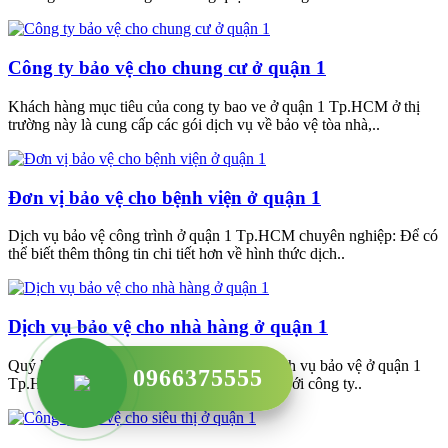
Công ty bảo vệ cho chung cư ở quận 1
Khách hàng mục tiêu của cong ty bao ve ở quận 1 Tp.HCM ở thị
trường này là cung cấp các gói dịch vụ về bảo vệ tòa nhà,..
Đơn vị bảo vệ cho bệnh viện ở quận 1
Dịch vụ bảo vệ công trình ở quận 1 Tp.HCM chuyên nghiệp: Để có
thể biết thêm thông tin chi tiết hơn về hình thức dịch..
Dịch vụ bảo vệ cho nhà hàng ở quận 1
Quý khách có nhu cầu tìm hiểu, sử dụng dịch vụ bảo vệ ở quận 1
0966375555
Tp.HCM của công ty chúng tôi hãy liên hệ với công ty..