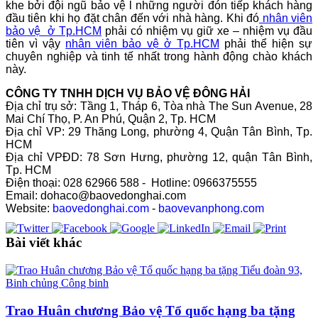
khe bởi đội ngũ bảo vệ l những người đón tiếp khách hàng
đầu tiên khi họ đặt chân đến với nhà hàng. Khi đó
nhân viên
bảo vệ
ở Tp.HCM
phải có nhiệm vụ giữ xe – nhiệm vụ đầu
tiên vì vậy
nhân viên bảo vệ
ở Tp.HCM
phải thể hiện sự
chuyên nghiệp và tinh tế nhất trong hành động chào khách
này.
CÔNG TY TNHH DỊCH VỤ BẢO VỆ ĐÔNG HẢI
Địa chỉ trụ sở: Tầng 1, Tháp 6, Tòa nhà The Sun Avenue, 28
Mai Chí Thọ, P. An Phú, Quận 2, Tp. HCM
Địa chỉ VP: 29 Thăng Long, phường 4, Quận Tân Bình, Tp.
HCM
Địa chỉ VPĐD: 78 Sơn Hưng, phường 12, quận Tân Bình,
Tp. HCM
Điện thoại: 028 62966 588 - Hotline: 0966375555
Email: dohaco@baovedonghai.com
Website:
baovedonghai.com
-
baovevanphong.com
Bài viết khác
Trao Huân chương Bảo vệ Tổ quốc hạng ba tặng