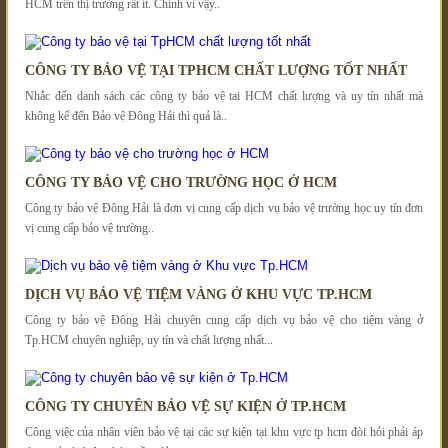
HCM trên thị trường rất ít. Chính vì vậy..
CÔNG TY BẢO VỆ TẠI TPHCM CHẤT LƯỢNG TỐT NHẤT
Nhắc đến danh sách các công ty bảo vệ tai HCM chất lượng và uy tín nhất mà
không kể đến Bảo vệ Đông Hải thì quả là..
CÔNG TY BẢO VỆ CHO TRƯỜNG HỌC Ở HCM
Công ty bảo vệ Đông Hải là đơn vị cung cấp dịch vụ bảo vệ trường học uy tín đơn
vị cung cấp bảo vệ trường..
DỊCH VỤ BẢO VỆ TIỆM VÀNG Ở KHU VỰC TP.HCM
Công ty bảo vệ Đông Hải chuyên cung cấp dịch vụ bảo vệ cho tiệm vàng ở
Tp.HCM chuyên nghiệp, uy tín và chất lượng nhất...
CÔNG TY CHUYÊN BẢO VỆ SỰ KIỆN Ở TP.HCM
Công việc của nhân viên bảo vệ tại các sự kiện tại khu vực tp hcm đòi hỏi phải áp