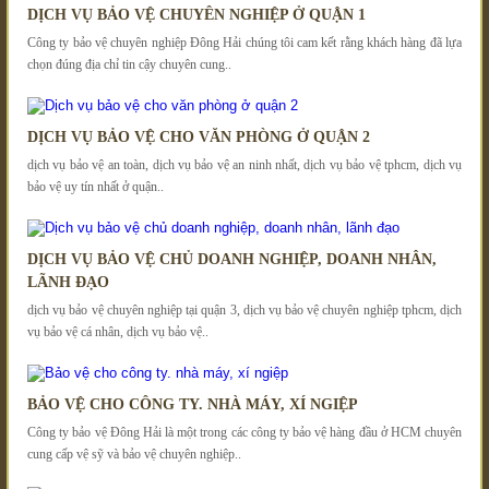
DỊCH VỤ BẢO VỆ CHUYÊN NGHIỆP Ở QUẬN 1
Công ty bảo vệ chuyên nghiệp Đông Hải chúng tôi cam kết rằng khách hàng đã lựa
chọn đúng địa chỉ tin cậy chuyên cung..
DỊCH VỤ BẢO VỆ CHO VĂN PHÒNG Ở QUẬN 2
dịch vụ bảo vệ an toàn, dịch vụ bảo vệ an ninh nhất, dịch vụ bảo vệ tphcm, dịch vụ
bảo vệ uy tín nhất ở quận..
DỊCH VỤ BẢO VỆ CHỦ DOANH NGHIỆP, DOANH NHÂN,
LÃNH ĐẠO
dịch vụ bảo vệ chuyên nghiệp tại quận 3, dịch vụ bảo vệ chuyên nghiệp tphcm, dịch
vụ bảo vệ cá nhân, dịch vụ bảo vệ..
BẢO VỆ CHO CÔNG TY. NHÀ MÁY, XÍ NGIỆP
Công ty bảo vệ Đông Hải là một trong các công ty bảo vệ hàng đầu ở HCM chuyên
cung cấp vệ sỹ và bảo vệ chuyên nghiệp..