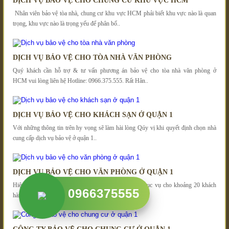
DỊCH VỤ BẢO VỆ CHO CHUNG CƯ KHU VỰC HCM
Nhân viên bảo vệ tòa nhà, chung cư khu vực HCM phải biết khu vực nào là quan
trọng, khu vực nào là trọng yếu để phân bố..
DỊCH VỤ BẢO VỆ CHO TÒA NHÀ VĂN PHÒNG
Quý khách cần hỗ trợ & tư vấn phương án bảo vệ cho tòa nhà văn phòng ở
HCM vui lòng liên hệ Hotline: 0966.375.555. Rất Hân..
DỊCH VỤ BẢO VỆ CHO KHÁCH SẠN Ở QUẬN 1
Với những thông tin trên hy vọng sẽ làm hài lòng Qúy vị khi quyết định chọn nhà
cung cấp dịch vụ bảo vệ ở quận 1..
DỊCH VỤ BẢO VỆ CHO VĂN PHÒNG Ở QUẬN 1
Hiện có văn phòng tại ở quận 1 Tp.HCM và đang phục vụ cho khoảng 20 khách
0966375555
hàng tính riêng quận 1. Trong đó là rất nhiều..