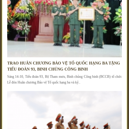
TRAO HUÂN CHƯƠNG BẢO VỆ TỔ QUỐC HẠNG BA TẶNG
TIỂU ĐOÀN 93, BINH CHỦNG CÔNG BINH
Sáng 14-10, Tiểu đoàn 93, Bộ Tham mưu, Binh chủng Công binh (BCCB) tổ chức
Lễ đón Huân chương Bảo vệ Tổ quốc hạng ba và kỷ..