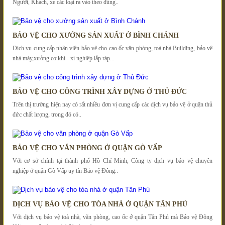
Người, Khách, xe các loại ra vào theo đúng..
BẢO VỆ CHO XƯỞNG SẢN XUẤT Ở BÌNH CHÁNH
Dịch vụ cung cấp nhân viên bảo vệ cho cao ốc văn phòng, toà nhà Building, bảo vệ
nhà máy,xưởng cơ khí - xí nghiệp lắp ráp...
BẢO VỆ CHO CÔNG TRÌNH XÂY DỰNG Ở THỦ ĐỨC
Trên thị trường hiện nay có rất nhiều đơn vị cung cấp các dịch vụ bảo vệ ở quận thủ
đức chất lượng, trong đó có..
BẢO VỆ CHO VĂN PHÒNG Ở QUẬN GÒ VẤP
Với cơ sở chính tại thành phố Hồ Chí Minh, Công ty dịch vụ bảo vệ chuyên
nghiệp ở quận Gò Vấp uy tín Bảo vệ Đông..
DỊCH VỤ BẢO VỆ CHO TÒA NHÀ Ở QUẬN TÂN PHÚ
Với dịch vụ bảo vệ toà nhà, văn phòng, cao ốc ở quận Tân Phú mà Bảo vệ Đông