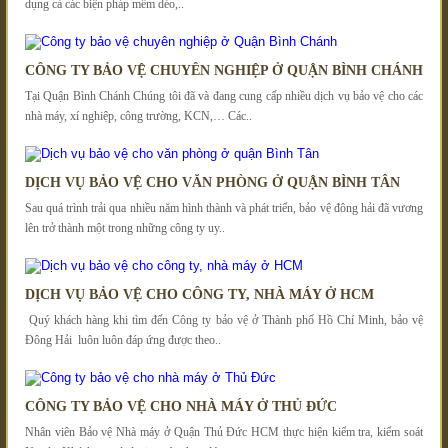
dụng cả các biện pháp mềm dẻo,..
CÔNG TY BẢO VỆ CHUYÊN NGHIỆP Ở QUẬN BÌNH CHÁNH
Tại Quận Bình Chánh Chúng tôi đã và đang cung cấp nhiều dịch vụ bảo vệ cho các
nhà máy, xí nghiệp, công trường, KCN,… Các..
DỊCH VỤ BẢO VỆ CHO VĂN PHÒNG Ở QUẬN BÌNH TÂN
Sau quá trình trải qua nhiều năm hình thành và phát triển, bảo vệ đông hải đã vương
lên trở thành một trong những công ty uy..
DỊCH VỤ BẢO VỆ CHO CÔNG TY, NHÀ MÁY Ở HCM
Quý khách hàng khi tìm đến Công ty bảo vệ ở Thành phố Hồ Chí Minh, bảo vệ
Đông Hải luôn luôn đáp ứng được theo..
CÔNG TY BẢO VỆ CHO NHÀ MÁY Ở THỦ ĐỨC
Nhân viên Bảo vệ Nhà máy ở Quận Thủ Đức HCM thực hiện kiểm tra, kiểm soát