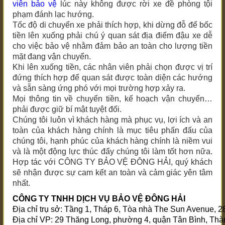
viên bảo vệ
lúc này không được rời xe đề phòng tội
phạm đánh lạc hướng.
Tốc độ di chuyển xe phải thích hợp, khi dừng đỗ để bốc
tiền lên xuống phải chú ý quan sát địa điểm đậu xe dễ
cho việc bảo vệ nhằm đảm bảo an toàn cho lượng tiền
mặt đang vận chuyển.
Khi lên xuống tiền, các nhân viên phải chọn được vị trí
đứng thích hợp để quan sát được toàn diện các hướng
và sẵn sàng ứng phó với mọi trường hợp xảy ra.
Mọi thông tin về chuyển tiền, kế hoạch vận chuyển…
phải được giữ bí mật tuyệt đối.
Chúng tôi luôn vì khách hàng mà phục vụ, lợi ích và an
toàn của khách hàng chính là mục tiêu phấn đấu của
chúng tôi, hạnh phúc của khách hàng chính là niềm vui
và là một động lực thúc đẩy chúng tôi làm tốt hơn nữa.
Hợp tác với CÔNG TY BẢO VỆ ĐÔNG HẢI, quý khách
sẽ nhận được sự cam kết an toàn và cảm giác yên tâm
nhất.
CÔNG TY TNHH DỊCH VỤ BẢO VỆ ĐÔNG HẢI
Địa chỉ trụ sở: Tầng 1, Tháp 6, Tòa nhà The Sun Avenue
Địa chỉ VP: 29 Thăng Long, phường 4, quận Tân Bình, Th