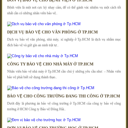
ĐƠN VỊ BẢO VỆ CHO BỆNH VIỆN Ở TP.HCM
Bệnh viện là một nơi cực kỳ nhạy cảm, để có thể gánh vác nhiệm vụ một cách tốt
nhất cần có những nhân viên bảo vệ..
DỊCH VỤ BẢO VỆ CHO VĂN PHÒNG Ở TP.HCM
Dịch vụ bảo vệ văn phòng, nhà máy, xí nghiệp ở Tp.HCM là dịch vụ nhằm mục
đích bảo vệ và giữ gìn an ninh trật tự..
CÔNG TY BẢO VỆ CHO NHÀ MÁY Ở TP.HCM
Nhân viên bảo vệ nhà máy ở Tp.HCM cần chú ý những yêu cầu như: – Nhân viên
bảo vệ phải biết sử dụng thành thạo..
BẢO VỆ CHO CÔNG TRƯỜNG ĐANG THI CÔNG Ở TP.HCM
Dưới đây là phương án bảo vệ công trường ở Tp.HCM của công ty bảo vệ công
trường ở HCM Công ty Bảo vệ Đông Hải..