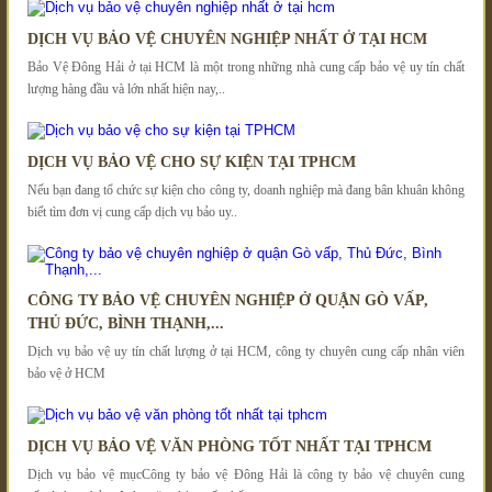
DỊCH VỤ BẢO VỆ CHUYÊN NGHIỆP NHẤT Ở TẠI HCM
Bảo Vệ Đông Hải ở tại HCM là một trong những nhà cung cấp bảo vệ uy tín chất
lượng hàng đầu và lớn nhất hiện nay,..
DỊCH VỤ BẢO VỆ CHO SỰ KIỆN TẠI TPHCM
Nếu bạn đang tổ chức sự kiện cho công ty, doanh nghiệp mà đang bân khuân không
biết tìm đơn vị cung cấp dịch vụ bảo uy..
CÔNG TY BẢO VỆ CHUYÊN NGHIỆP Ở QUẬN GÒ VẤP,
THỦ ĐỨC, BÌNH THẠNH,...
Dịch vụ bảo vệ uy tín chất lượng ở tại HCM, công ty chuyên cung cấp nhân viên
bảo vệ ở HCM
DỊCH VỤ BẢO VỆ VĂN PHÒNG TỐT NHẤT TẠI TPHCM
Dịch vụ bảo vệ mụcCông ty bảo vệ Đông Hải là công ty bảo vệ chuyên cung