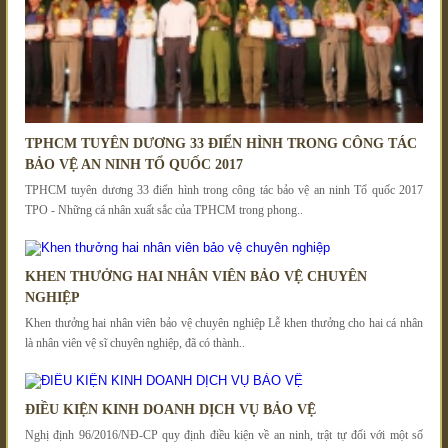
TPHCM TUYÊN DƯƠNG 33 ĐIỂN HÌNH TRONG CÔNG TÁC
BẢO VỆ AN NINH TỔ QUỐC 2017
TPHCM tuyên dương 33 điển hình trong công tác bảo vệ an ninh Tổ quốc 2017
TPO - Những cá nhân xuất sắc của TPHCM trong phong..
KHEN THƯỞNG HAI NHÂN VIÊN BẢO VỆ CHUYÊN
NGHIỆP
Khen thưởng hai nhân viên bảo vệ chuyên nghiệp Lễ khen thưởng cho hai cá nhân
là nhân viên vệ sĩ chuyên nghiệp, đã có thành..
ĐIỀU KIỆN KINH DOANH DỊCH VỤ BẢO VỆ
Nghị định 96/2016/NĐ-CP quy định điều kiện về an ninh, trật tự đối với một số