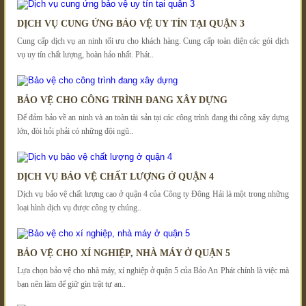
DỊCH VỤ CUNG ỨNG BẢO VỆ UY TÍN TẠI QUẬN 3
Cung cấp dịch vụ an ninh tối ưu cho khách hàng. Cung cấp toàn diện các gói dịch
vụ uy tín chất lượng, hoàn hảo nhất. Phát..
BẢO VỆ CHO CÔNG TRÌNH ĐANG XÂY DỰNG
Để đảm bảo về an ninh và an toàn tài sản tại các công trình đang thi công xây dựng
lớn, đòi hỏi phải có những đội ngũ..
DỊCH VỤ BẢO VỆ CHẤT LƯỢNG Ở QUẬN 4
Dịch vụ bảo vệ chất lượng cao ở quận 4 của Công ty Đông Hải là một trong những
loại hình dịch vụ được công ty chúng..
BẢO VỆ CHO XÍ NGHIỆP, NHÀ MÁY Ở QUẬN 5
Lựa chọn bảo vệ cho nhà máy, xí nghiệp ở quận 5 của Bảo An Phát chính là việc mà
bạn nên làm để giữ gìn trật tự an..