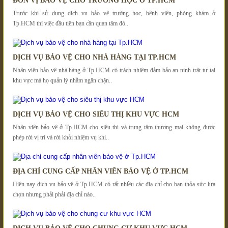
ĐƠN VỊ BẢO VỆ CHO TRƯỜNG HỌC Ở TP.HCM
Trước khi sử dụng dịch vụ bảo vệ trường học, bệnh viện, phòng khám ở
Tp.HCM thì việc đầu tiên bạn cần quan tâm đó..
DỊCH VỤ BẢO VỆ CHO NHÀ HÀNG TẠI TP.HCM
Nhân viên bảo vệ nhà hàng ở Tp.HCM có trách nhiệm đảm bảo an ninh trật tự tại
khu vực mà họ quản lý nhằm ngăn chặn..
DỊCH VỤ BẢO VỆ CHO SIÊU THỊ KHU VỰC HCM
Nhân viên bảo vệ ở Tp.HCM cho siêu thị và trung tâm thương mại không được
phép rời vị trí và rời khỏi nhiệm vụ khi..
ĐỊA CHỈ CUNG CẤP NHÂN VIÊN BẢO VỆ Ở TP.HCM
Hiện nay dịch vụ bảo vệ ở Tp.HCM có rất nhiều các địa chỉ cho bạn thỏa sức lựa
chọn nhưng phải phải địa chỉ nào..