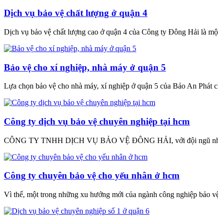
Dịch vụ bảo vệ chất lượng ở quận 4
Dịch vụ bảo vệ chất lượng cao ở quận 4 của Công ty Đông Hải là một
Bảo vệ cho xí nghiệp, nhà máy ở quận 5
Lựa chọn bảo vệ cho nhà máy, xí nghiệp ở quận 5 của Bảo An Phát chí
Công ty dịch vụ bảo vệ chuyên nghiệp tại hcm
CÔNG TY TNHH DỊCH VỤ BẢO VỆ ĐÔNG HẢI, với đội ngũ nhân viên
Công ty chuyên bảo vệ cho yếu nhân ở hcm
Vì thế, một trong những xu hướng mới của ngành công nghiệp bảo vệ t