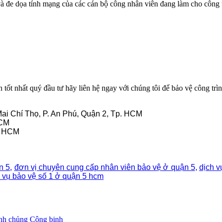
 và đe dọa tính mạng của các cán bộ công nhân viên đang làm cho công 
 tốt nhất quý đầu tư hãy liên hệ ngay với chúng tôi để bảo vệ công trì
Mai Chí Thọ, P. An Phú, Quận 2, Tp. HCM
HCM
. HCM
n 5
,
đơn vị chuyên cung cấp nhân viên bảo vệ ở quận 5
,
dịch v
 vụ bảo vệ số 1 ở quận 5 hcm