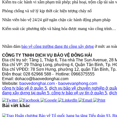
Kiểm tra các hành vi xâm phạm trái phép; phá hoại, trộm cắp tài sản
Phòng chống và xử lý kịp thời các hiện tượng cháy nổ
Nhân viên bảo vệ 24/24 giờ ngăn chặn các hành động phạm pháp
Kiểm soát các phương tiện và hàng hóa được mang vào công trình…
Nhằm đảm
bảo vệ công trường đang thi công xây dựng
ở mức an toàn
CÔNG TY TNHH DỊCH VỤ BẢO VỆ ĐÔNG HẢI
Địa chỉ trụ sở: Tầng 1, Tháp 6, Tòa nhà The Sun Avenue, 28 
Địa chỉ VP: 29 Thăng Long, phường 4, Quận Tân Bình, Tp. 
Địa chỉ VPĐD: 78 Sơn Hưng, phường 12, quận Tân Bình, Tp
Điện thoại: 028 62966 588 - Hotline: 0966375555
Email: dohaco@baovedonghai.com
Website:
baovedonghai.com
-
baovevanphong.com
công ty bảo vệ ở quận 5
,
dịch vụ bảo vệ chuyên nghiệp ở quậ
đang xây dựng tại quận 5
,
công ty bảo vệ uy tín ở quận 5
,
dịch
Bài viết khác