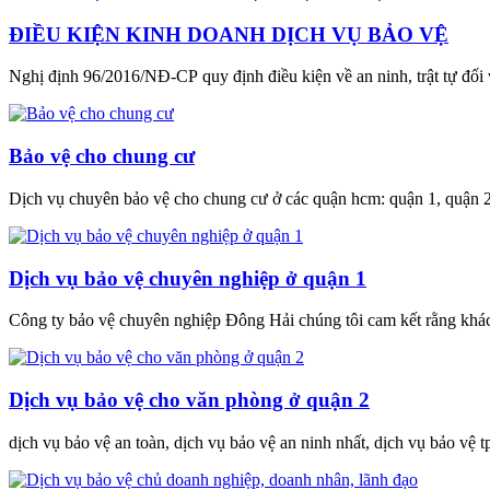
ĐIỀU KIỆN KINH DOANH DỊCH VỤ BẢO VỆ
Nghị định 96/2016/NĐ-CP quy định điều kiện về an ninh, trật tự đối 
Bảo vệ cho chung cư
Dịch vụ chuyên bảo vệ cho chung cư ở các quận hcm: quận 1, quận 2, 
Dịch vụ bảo vệ chuyên nghiệp ở quận 1
Công ty bảo vệ chuyên nghiệp Đông Hải chúng tôi cam kết rằng khách
Dịch vụ bảo vệ cho văn phòng ở quận 2
dịch vụ bảo vệ an toàn, dịch vụ bảo vệ an ninh nhất, dịch vụ bảo vệ t