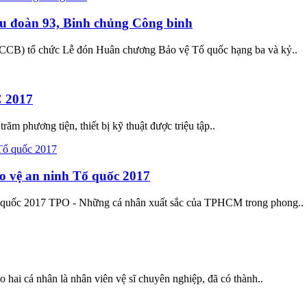
u đoàn 93, Binh chủng Công binh
CCB) tổ chức Lễ đón Huân chương Bảo vệ Tổ quốc hạng ba và kỷ..
C 2017
ăm phương tiện, thiết bị kỹ thuật được triệu tập..
o vệ an ninh Tổ quốc 2017
 quốc 2017 TPO - Những cá nhân xuất sắc của TPHCM trong phong..
hai cá nhân là nhân viên vệ sĩ chuyên nghiệp, đã có thành..