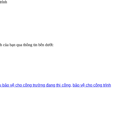
trình
nh của bạn qua thông tin bên dưới:
ụ bảo vệ cho công trường đang thi công
,
bảo vệ cho công trình