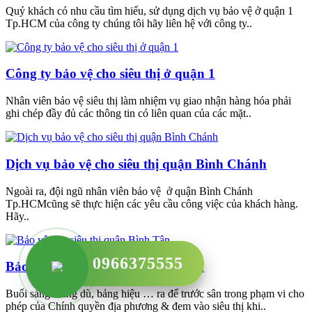
Quý khách có nhu cầu tìm hiểu, sử dụng dịch vụ bảo vệ ở quận 1
Tp.HCM của công ty chúng tôi hãy liên hệ với công ty..
Công ty bảo vệ cho siêu thị ở quận 1
Nhân viên bảo vệ siêu thị làm nhiệm vụ giao nhận hàng hóa phải
ghi chép đầy đủ các thông tin có liên quan của các mặt..
Dịch vụ bảo vệ cho siêu thị quận Bình Chánh
Ngoài ra, đội ngũ nhân viên bảo vệ ở quận Bình Chánh
Tp.HCMcũng sẽ thực hiện các yêu cầu công việc của khách hàng.
Hãy..
0966375555
Bảo vệ cho siêu thị quận Bình Tân
Buổi sáng mang dù, bảng hiệu … ra để trước sân trong phạm vi cho
phép của Chính quyền địa phương & đem vào siêu thị khi..