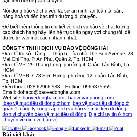
bạc trên đường vận chuyển.
Nội dung bảo vệ chủ yếu là: sự an ninh, an toàn tài sản,
hàng hoá và tiền bạc trên đường di chuyển.
Để biết thêm thông tin chi tiết về dịch vụ bảo vệ chất lượng
cao khách hàng hãy liên hệ trực tiếp ngay với chúng tôi, để
được tư vấn một cách nhanh nhất.
CÔNG TY TNHH DỊCH VỤ BẢO VỆ ĐÔNG HẢI
Địa chỉ trụ sở: Tầng 1, Tháp 6, Tòa nhà The Sun Avenue, 28
Mai Chí Thọ, P. An Phú, Quận 2, Tp. HCM
Địa chỉ VP: 29 Thăng Long, phường 4, Quận Tân Bình, Tp.
HCM
Địa chỉ VPĐD: 78 Sơn Hưng, phường 12, quận Tân Bình,
Tp. HCM
Điện thoại: 028 62966 588 - Hotline: 0966375555
Email: dohaco@baovedonghai.com
Website:
baovedonghai.com
-
baovevanphong.com
bảo vệ mục tiêu di động ở hcm
,
bảo vệ mục tiêu di động ở
quận 1
,
công ty cung cấp dịch vụ bảo vệ mục tiêu di động
,
đơn vị chuyên bảo vệ mục tiêu di động
,
Địa chỉ uy tín ở hcm
chuyên về dịch vụ bảo vệ
Bài viết khác