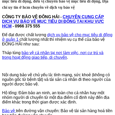
mục tiêu di động, đơn vị chuyên bảo vệ mục tiêu di động, Địa
chỉ uy tín ở hcm chuyên về dịch vụ bảo vệ
CÔNG TY BẢO VỆ ĐÔNG HẢI -
CHUYÊN CUNG CẤP
DỊCH VỤ BẢO VỆ MỤC TIÊU DI ĐỘNG TẠI KHU VỰC
HCM
- 0966 375 555
Để đạt được chất lượng
dịch vụ bảo vệ cho mục tiêu di động
ở quận 1
chất lượng nhất thì nhiệm vụ cụ thể của bảo vệ
ĐÔNG HẢI như sau:
Tháp tùng
bảo vệ cá nhân tại nơi làm việc, nơi cư trú và
trong hoạt động giao tiếp, di chuyển
.
Nội dung bảo vệ chủ yếu là: tính mạng, sức khoẻ (không có
nguồn gốc từ bệnh tật) và tài sản cá nhân đi theo người của
người được bảo vệ.
Hộ tống: Đảm bảo an ninh, an toàn cho cá nhân hay một
nhóm người di chuyển từ một địa điểm cố định này đến địa
điểm khác trong thời gian được xác định.
Bảo vệ
trên đường vận chuyển: Bảo vệ tài sản hàng hoá tiền