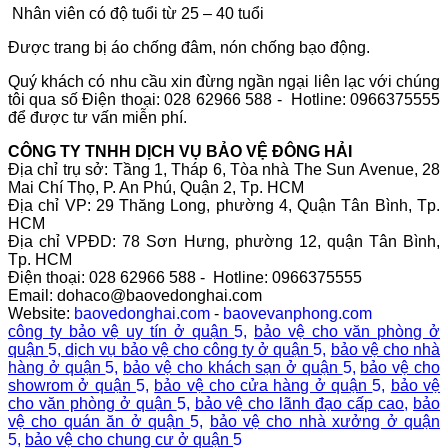
Nhân viên có độ tuổi từ 25 – 40 tuổi
Được trang bị áo chống đâm, nón chống bạo động.
Quý khách có nhu cầu xin đừng ngần ngại liên lạc với chúng
tôi qua số
Điện thoại: 028 62966 588 - Hotline: 0966375555
để được tư vấn miễn phí.
CÔNG TY TNHH DỊCH VỤ BẢO VỆ ĐÔNG HẢI
Địa chỉ trụ sở: Tầng 1, Tháp 6, Tòa nhà The Sun Avenue, 28
Mai Chí Thọ, P. An Phú, Quận 2, Tp. HCM
Địa chỉ VP: 29 Thăng Long, phường 4, Quận Tân Bình, Tp.
HCM
Địa chỉ VPĐD: 78 Sơn Hưng, phường 12, quận Tân Bình,
Tp. HCM
Điện thoại: 028 62966 588 - Hotline: 0966375555
Email: dohaco@baovedonghai.com
Website:
baovedonghai.com
-
baovevanphong.com
công ty bảo vệ uy tín ở quận
5,
bảo vệ cho văn phòng ở
quận
5,
dịch vụ bảo vệ cho công ty ở quận
5,
bảo vệ cho nhà
hàng ở quận
5,
bảo vệ cho khách sạn ở quận
5,
bảo vệ cho
showrom ở quận
5,
bảo vệ cho cửa hàng ở quận
5,
bảo vệ
cho văn phòng ở quận
5,
bảo vệ cho lãnh đạo cấp cao
,
bảo
vệ cho quán ăn ở quận
5,
bảo vệ cho nhà xưởng ở quận
5,
bảo vệ cho chung cư ở quận
5