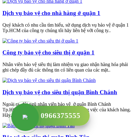
Dịch vụ bảo vệ cho nhà hàng ở quận 1
Quý khách có nhu cầu tìm hiểu, sử dụng dịch vụ bảo vệ ở quận 1
Tp.HCM của công ty chúng tôi hãy liên hệ với công ty..
Công ty bảo vệ cho siêu thị ở quận 1
Nhân viên bảo vệ siêu thị làm nhiệm vụ giao nhận hàng hóa phải
ghi chép đầy đủ các thông tin có liên quan của các mặt..
Dịch vụ bảo vệ cho siêu thị quận Bình Chánh
Ngoài ra, đội ngũ nhân viên bảo vệ ở quận Bình Chánh
Tp.HCMcũng sẽ thực hiện các yêu cầu công việc của khách hàng.
0966375555
Hãy..