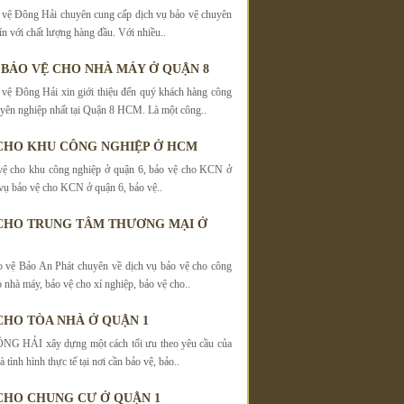
vệ Đông Hải chuyên cung cấp dịch vụ bảo vệ chuyên
ín với chất lượng hàng đầu. Với nhiều..
 BẢO VỆ CHO NHÀ MÁY Ở QUẬN 8
vệ Đông Hải xin giới thiệu đến quý khách hàng công
uyên nghiệp nhất tại Quận 8 HCM. Là một công..
CHO KHU CÔNG NGHIỆP Ở HCM
vệ cho khu công nghiệp ở quận 6, bảo vệ cho KCN ở
 vụ bảo vệ cho KCN ở quận 6, bảo vệ..
CHO TRUNG TÂM THƯƠNG MẠI Ở
 vệ Bảo An Phát chuyên về dịch vụ bảo vệ cho công
o nhà máy, bảo vệ cho xí nghiệp, bảo vệ cho..
CHO TÒA NHÀ Ở QUẬN 1
 HẢI xây dựng một cách tối ưu theo yêu cầu của
 tình hình thực tế tại nơi cần bảo vệ, bảo..
CHO CHUNG CƯ Ở QUẬN 1