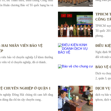
àn 93, Bộ Tham mưu, Binh chủng Công binh
ón Huân chương Bảo vệ Tổ quốc hạng ba và
TPHCM T
CÔNG TÁ
TPHCM tuyên
Tổ quốc 201
phong..
HAI NHÂN VIÊN BẢO VỆ
ĐIỀU KI
ỆP
Nghị định 96
đối với một s
 viên bảo vệ chuyên nghiệp Lễ khen thưởng
n viên vệ sĩ chuyên nghiệp, đã có thành..
BẢO VỆ 
Dịch vụ chuy
2, quận 3, qu
VỆ CHUYÊN NGHIỆP Ở QUẬN 1
DỊCH VỤ
ên nghiệp Đông Hải chúng tôi cam kết rằng
dịch vụ bảo v
n đúng địa chỉ tin cậy chuyên cung..
tphcm, dịch v