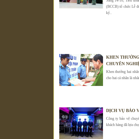
Sáng 14-10, Tiểu đo
(BCCB) tổ chức Lễ đ
kỷ..
KHEN THƯỞNG 
CHUYÊN NGHI
Khen thưởng hai nhân
cho hai cá nhân là nhâ
DỊCH VỤ BẢO 
Công ty bảo vệ chuy
khách hàng đã lựa chọ