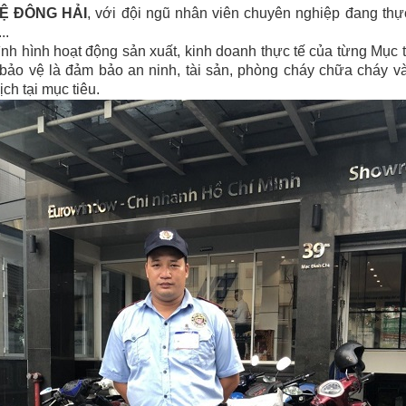
Ệ ĐÔNG HẢI
, với đội ngũ nhân viên chuyên nghiệp đang thự
..
 tình hình hoạt động sản xuất, kinh doanh thực tế của từng Mục 
 bảo vệ là đảm bảo an ninh, tài sản, phòng cháy chữa cháy v
ch tại mục tiêu.