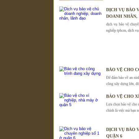
DỊCH VỤ BẢO
DOANH NHÂN,
dịch vụ bảo vệ chuyê
nghiệp tphcm, dịch vụ 
BẢO VỆ CHO C
Để đảm bảo về an ninh 
công xây dựng lớn, đò
BẢO VỆ CHO X
Lựa chọn bảo vệ cho 
chính là việc mà bạn nê
DỊCH VỤ BẢO 
QUẬN 6