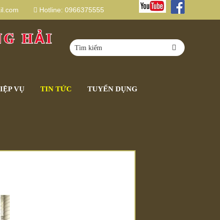
l.com
Hotline:
0966375555
IỆP VỤ
TIN TỨC
TUYỂN DỤNG