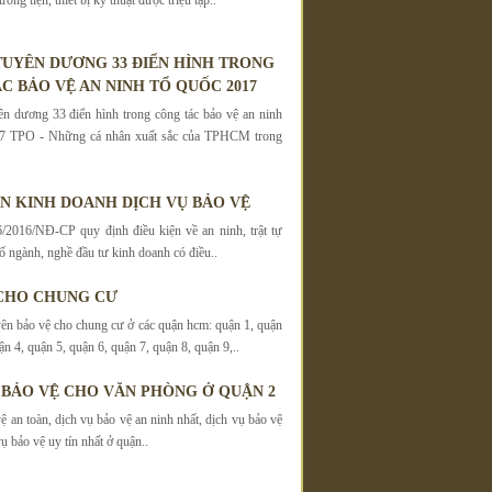
UYÊN DƯƠNG 33 ĐIỂN HÌNH TRONG
C BẢO VỆ AN NINH TỔ QUỐC 2017
 dương 33 điển hình trong công tác bảo vệ an ninh
7 TPO - Những cá nhân xuất sắc của TPHCM trong
ỆN KINH DOANH DỊCH VỤ BẢO VỆ
/2016/NĐ-CP quy định điều kiện về an ninh, trật tự
ố ngành, nghề đầu tư kinh doanh có điều..
CHO CHUNG CƯ
ên bảo vệ cho chung cư ở các quận hcm: quận 1, quận
ận 4, quận 5, quận 6, quận 7, quận 8, quận 9,..
 BẢO VỆ CHO VĂN PHÒNG Ở QUẬN 2
ệ an toàn, dịch vụ bảo vệ an ninh nhất, dịch vụ bảo vệ
ụ bảo vệ uy tín nhất ở quận..