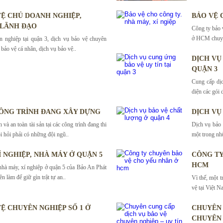
 VỆ CHỦ DOANH NGHIỆP,
BẢO VỆ 
 LÃNH ĐẠO
Công ty bảo 
ở HCM chuyên
n nghiệp tại quận 3, dịch vụ bảo vệ chuyên
bảo vệ cá nhân, dịch vụ bảo vệ..
DỊCH VỤ
QUẬN 3
Cung cấp dịc
diện các gói 
ÔNG TRÌNH ĐANG XÂY DỰNG
DỊCH VỤ
và an toàn tài sản tại các công trình đang thi
Dịch vụ bảo 
i hỏi phải có những đội ngũ..
một trong nh
Í NGHIỆP, NHÀ MÁY Ở QUẬN 5
CÔNG TY
HCM
nhà máy, xí nghiệp ở quận 5 của Bảo An Phát
n làm để giữ gìn trật tự an..
Vì thế, một 
vệ tại Việt N
VỆ CHUYÊN NGHIỆP SỐ 1 Ở
CHUYÊN 
CHUYÊN 