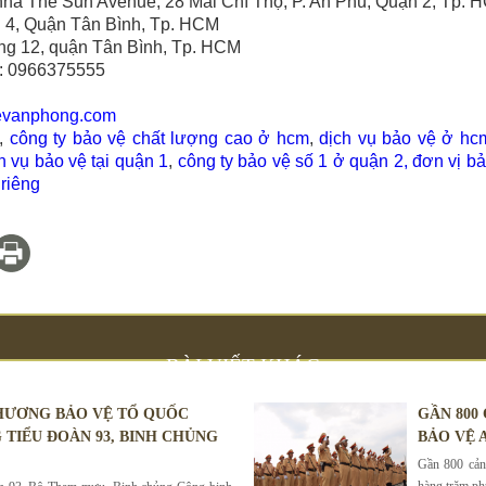
̀a nhà The Sun Avenue, 28 Mai Chí Thọ, P. An Phú, Quận 2, Tp.
g 4, Quận Tân Bình, Tp. HCM
g 12, quận Tân Bình, Tp. HCM
e: 0966375555
evanphong.com
,
công ty bảo vệ chất lượng cao ở hcm
,
dịch vụ bảo vệ ở hc
h vụ bảo vệ tại quận 1
,
công ty bảo vệ số 1 ở quận 2,
đơn vị bả
 riêng
BÀI VIẾT KHÁC
HƯƠNG BẢO VỆ TỔ QUỐC
GẦN 800
 TIỂU ĐOÀN 93, BINH CHỦNG
BẢO VỆ A
Gần 800 cảnh
hàng trăm phư