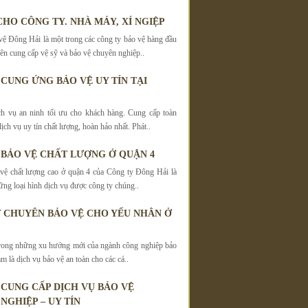
CHO CÔNG TY. NHÀ MÁY, XÍ NGIỆP
vệ Đông Hải là một trong các công ty bảo vệ hàng đầu
 cung cấp vệ sỹ và bảo vệ chuyên nghiệp..
 CUNG ỨNG BẢO VỆ UY TÍN TẠI
h vụ an ninh tối ưu cho khách hàng. Cung cấp toàn
dịch vụ uy tín chất lượng, hoàn hảo nhất. Phát..
 BẢO VỆ CHẤT LƯỢNG Ở QUẬN 4
vệ chất lượng cao ở quận 4 của Công ty Đông Hải là
ững loại hình dịch vụ được công ty chúng..
 CHUYÊN BẢO VỆ CHO YẾU NHÂN Ở
trong những xu hướng mới của ngành công nghiệp bảo
am là dịch vụ bảo vệ an toàn cho các cá..
CUNG CẤP DỊCH VỤ BẢO VỆ
NGHIỆP – UY TÍN