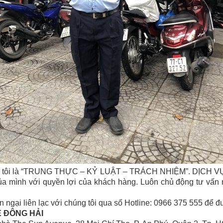
g tôi là “TRUNG THỰC – KỶ LUẬT – TRÁCH NHIỆM”. DỊCH VỤ
của mình với quyền lợi của khách hàng. Luôn chủ động tư vấn
ngại liên lạc với chúng tôi qua số Hotline: 0966 375 555 để đ
Ệ ĐÔNG HẢI