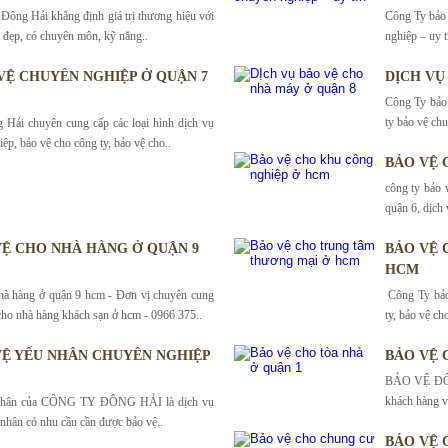
 Đông Hải khẳng định giá trị thương hiệu với
Công Ty bảo 
 đẹp, có chuyên môn, kỹ năng..
nghiệp – uy t
VỆ CHUYÊN NGHIỆP Ở QUẬN 7
DỊCH VỤ
Công Ty bảo 
ty bảo vệ ch
Hải chuyên cung cấp các loại hình dịch vụ
ệp, bảo vệ cho công ty, bảo vệ cho..
BẢO VỆ 
công ty bảo 
quận 6, dịch
VỆ CHO NHÀ HÀNG Ở QUẬN 9
BẢO VỆ 
HCM
hà hàng ở quận 9 hcm - Đơn vị chuyên cung
Công Ty bảo
cho nhà hàng khách sạn ở hcm - 0966 375..
ty, bảo vệ ch
VỆ YẾU NHÂN CHUYÊN NGHIỆP
BẢO VỆ 
BẢO VỆ ĐÔNG
khách hàng và
 nhân của CÔNG TY ĐÔNG HẢI là dịch vụ
 nhân có nhu cầu cần được bảo vệ..
BẢO VỆ 