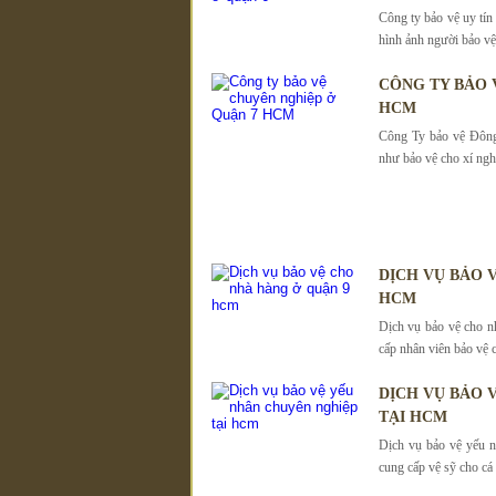
Công ty bảo vệ uy tín
hình ảnh người bảo vệ
CÔNG TY BẢO 
HCM
Công Ty bảo vệ Đông 
như bảo vệ cho xí nghi
DỊCH VỤ BẢO 
HCM
Dịch vụ bảo vệ cho n
cấp nhân viên bảo vệ 
DỊCH VỤ BẢO 
TẠI HCM
Dịch vụ bảo vệ yếu
cung cấp vệ sỹ cho cá