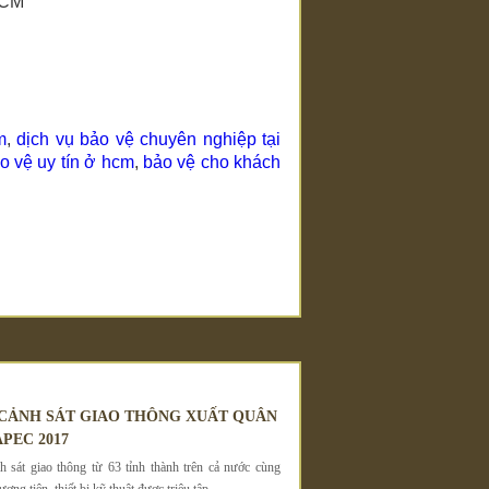
 HCM
m
,
dịch vụ bảo vệ chuyên nghiệp tại
o vệ uy tín ở hcm
,
bảo vệ cho khách
 CẢNH SÁT GIAO THÔNG XUẤT QUÂN
PEC 2017
 sát giao thông từ 63 tỉnh thành trên cả nước cùng
ơng tiện, thiết bị kỹ thuật được triệu tập..