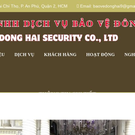
 Chí Thọ, P. An Phú, Quận 2, HCM
Email:
baovedonghai9@gmai
ỆU
DỊCH VỤ
KHÁCH HÀNG
HOẠT ĐỘNG
NGH
THÔNG TIN CHI TIẾT