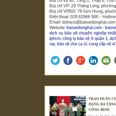
Địa chỉ trụ sở: Tầng 1, Tháp 6, To
Địa chỉ VP: 29 Thăng Long, phườn
Địa chỉ VPĐD: 78 Sơn Hưng, phườn
Điện thoại: 028 62966 588 - Hotlin
Email: dohaco@baovedonghai.com
Website:
baovedonghai.com
-
baov
dịch vụ bảo vệ chuyên nghiệp nhất
tphcm
,
công ty bảo vệ ở quận 1
,
dịc
vip
,
bảo vệ cho ca sĩ,
cung cấp vệ sĩ
TRAO HUÂN C
HẠNG BA TẶNG
CÔNG BINH