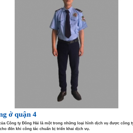
ợng ở quận 4
của Công ty Đông Hải là một trong những loại hình dịch vụ được công ty
ho đến khi công tác chuẩn bị triển khai dịch vụ.