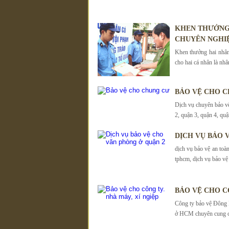
KHEN THƯỞNG 
CHUYÊN NGHI
Khen thưởng hai nhân
cho hai cá nhân là nhâ
BẢO VỆ CHO 
Dịch vụ chuyên bảo v
2, quận 3, quận 4, quậ
DỊCH VỤ BẢO 
dịch vụ bảo vệ an toàn
tphcm, dịch vụ bảo vệ 
BẢO VỆ CHO C
Công ty bảo vệ Đông H
ở HCM chuyên cung cấ