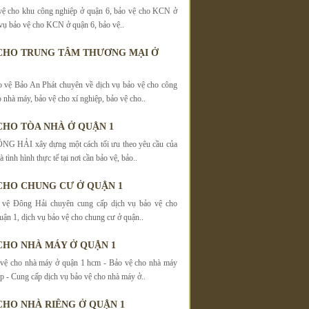
vệ cho khu công nghiệp ở quận 6, bảo vệ cho KCN ở
 vụ bảo vệ cho KCN ở quận 6, bảo vệ..
CHO TRUNG TÂM THƯƠNG MẠI Ở
 vệ Bảo An Phát chuyên về dịch vụ bảo vệ cho công
o nhà máy, bảo vệ cho xí nghiệp, bảo vệ cho..
CHO TÒA NHÀ Ở QUẬN 1
 HẢI xây dựng một cách tối ưu theo yêu cầu của
 tình hình thực tế tại nơi cần bảo vệ, bảo..
CHO CHUNG CƯ Ở QUẬN 1
 vệ Đông Hải chuyên cung cấp dịch vụ bảo vệ cho
uận 1, dịch vụ bảo vệ cho chung cư ở quận..
CHO NHÀ MÁY Ở QUẬN 1
 vệ cho nhà máy ở quận 1 hcm - Bảo vệ cho nhà máy
p - Cung cấp dịch vụ bảo vệ cho nhà máy ở..
CHO NHÀ RIÊNG Ở QUẬN 1