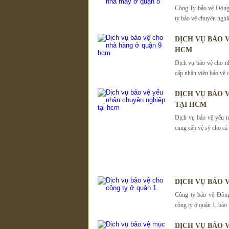
Công Ty bảo vệ Đông 
ty bảo vệ chuyên nghi
DỊCH VỤ BẢO 
HCM
Dịch vụ bảo vệ cho n
cấp nhân viên bảo vệ 
DỊCH VỤ BẢO 
TẠI HCM
Dịch vụ bảo vệ yếu
cung cấp vệ sỹ cho cá
DỊCH VỤ BẢO 
Công ty bảo vệ Đông
công ty ở quận 1, bảo
DỊCH VỤ BẢO 