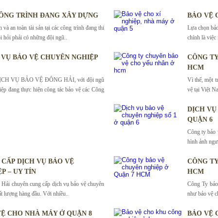
ÔNG TRÌNH ĐANG XÂY DỰNG
BẢO VỆ 
và an toàn tài sản tại các công trình đang thi
Lựa chọn bảo
i hỏi phải có những đội ngũ..
chính là việc
 VỤ BẢO VỆ CHUYÊN NGHIỆP
CÔNG TY
HCM
H VỤ BẢO VỆ ĐÔNG HẢI, với đội ngũ
Vì thế, một 
iệp đang thực hiện công tác bảo vệ các Công
vệ tại Việt N
DỊCH VỤ
QUẬN 6
Công ty bảo 
hình ảnh ngư
CẤP DỊCH VỤ BẢO VỆ
CÔNG TY
P – UY TÍN
HCM
Hải chuyên cung cấp dịch vụ bảo vệ chuyên
Công Ty bảo 
ất lượng hàng đầu. Với nhiều..
như bảo vệ ch
VỆ CHO NHÀ MÁY Ở QUẬN 8
BẢO VỆ 