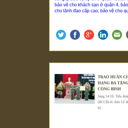
bảo vệ cho khách sạn ở quận 4
,
bảo
cho lãnh đạo cấp cao
,
bảo vệ cho q
TRAO HUÂN C
HẠNG BA TẶNG
CÔNG BINH
Sáng 14-10, Tiểu đo
(BCCB) tổ chức Lễ đ
kỷ..