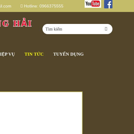
l.com
Hotline:
0966375555
IỆP VỤ
TIN TỨC
TUYỂN DỤNG