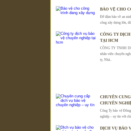
BẢO VỆ CHO C
Để đảm bảo về an ninh 
công xây dựng lớn, đò
CÔNG TY DỊCH
TẠI HCM
CÔNG TY TNHH DỊC
nhân viên chuyên ngh
ty, Nhà..
CHUYÊN CUNG 
CHUYÊN NGHIỆ
Công Ty bảo vệ Đông 
nghiệp – uy tín với ch
DỊCH VỤ BẢO 