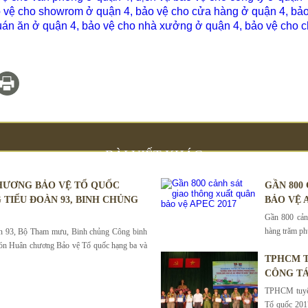
 vệ cho showrom ở quận 4
,
bảo vệ cho cửa hàng ở quận 4
,
bảo
uán ăn ở quận 4
,
bảo vệ cho nhà xưởng ở quận 4
,
bảo vệ cho 
BÀI VIẾT KHÁC
HƯƠNG BẢO VỆ TỔ QUỐC
GẦN 800
 TIỂU ĐOÀN 93, BINH CHỦNG
BẢO VỆ A
Gần 800 cảnh
hàng trăm phư
àn 93, Bộ Tham mưu, Binh chủng Công binh
ón Huân chương Bảo vệ Tổ quốc hạng ba và
TPHCM T
CÔNG TÁ
TPHCM tuyên
Tổ quốc 201