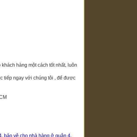
 khách hàng một cách tốt nhất, luôn
c tiếp ngay với chúng tôi , để được
 HCM
4
,
bảo vệ cho nhà hàng ở quận 4
,