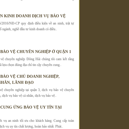
ỆN KINH DOANH DỊCH VỤ BẢO VỆ
/2016/NĐ-CP quy định điều kiện về an ninh, trật tự
ố ngành, nghề đầu tư kinh doanh có điều..
 BẢO VỆ CHUYÊN NGHIỆP Ở QUẬN 1
 vệ chuyên nghiệp Đông Hải chúng tôi cam kết rằng
 lựa chọn đúng địa chỉ tin cậy chuyên cung..
̣ BẢO VỆ CHỦ DOANH NGHIỆP,
HÂN, LÃNH ĐẠO
vệ chuyên nghiệp tại quận 3, dịch vụ bảo vệ chuyên
 dịch vụ bảo vệ cá nhân, dịch vụ bảo vệ..
 CUNG ỨNG BẢO VỆ UY TÍN TẠI
h vụ an ninh tối ưu cho khách hàng. Cung cấp toàn
dịch vụ uy tín chất lượng, hoàn hảo nhất. Phát..