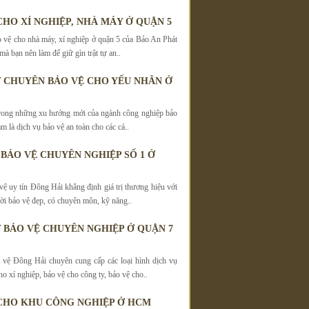
CHO XÍ NGHIỆP, NHÀ MÁY Ở QUẬN 5
 vệ cho nhà máy, xí nghiệp ở quận 5 của Bảo An Phát
 mà bạn nên làm để giữ gìn trật tự an..
 CHUYÊN BẢO VỆ CHO YẾU NHÂN Ở
trong những xu hướng mới của ngành công nghiệp bảo
am là dịch vụ bảo vệ an toàn cho các cá..
 BẢO VỆ CHUYÊN NGHIỆP SỐ 1 Ở
vệ uy tín Đông Hải khẳng định giá trị thương hiệu với
ời bảo vệ đẹp, có chuyên môn, kỹ năng..
 BẢO VỆ CHUYÊN NGHIỆP Ở QUẬN 7
vệ Đông Hải chuyên cung cấp các loại hình dịch vụ
o xí nghiệp, bảo vệ cho công ty, bảo vệ cho..
CHO KHU CÔNG NGHIỆP Ở HCM