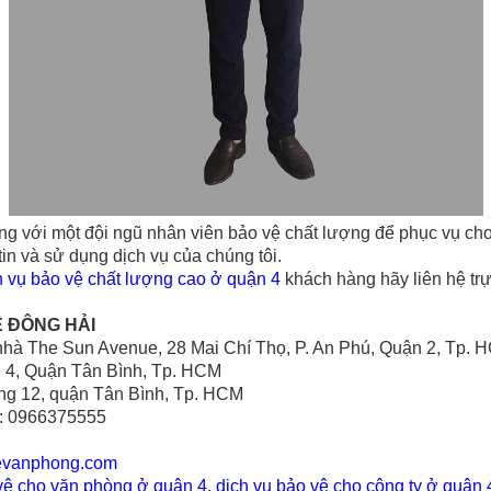
ng với một đội ngũ nhân viên bảo vệ chất lượng để phục vụ cho
in và sử dụng dịch vụ của chúng tôi.
h vụ bảo vệ chất lượng cao ở quận 4
khách hàng hãy liên hệ trự
Ệ ĐÔNG HẢI
̀a nhà The Sun Avenue, 28 Mai Chí Thọ, P. An Phú, Quận 2, Tp.
g 4, Quận Tân Bình, Tp. HCM
g 12, quận Tân Bình, Tp. HCM
e: 0966375555
evanphong.com
vệ cho văn phòng ở quận 4
,
dịch vụ bảo vệ cho công ty ở quận 