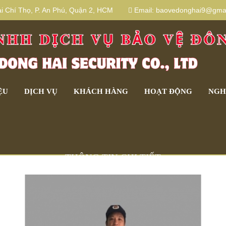
 Chí Thọ, P. An Phú, Quận 2, HCM
Email:
baovedonghai9@gmai
ỆU
DỊCH VỤ
KHÁCH HÀNG
HOẠT ĐỘNG
NGH
THÔNG TIN CHI TIẾT