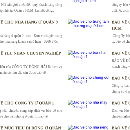
Hải xin giới thiệu đến quý khách hàng công
công ty bảo 
ệp nhất tại Quận 8 HCM. Là một công..
quận 6, dịch
VỆ CHO NHÀ HÀNG Ở QUẬN 9
BẢO VỆ 
HCM
hà hàng ở quận 9 hcm - Đơn vị chuyên cung
Công Ty bảo
cho nhà hàng khách sạn ở hcm - 0966 375..
ty, bảo vệ ch
VỆ YẾU NHÂN CHUYÊN NGHIỆP
BẢO VỆ 
BẢO VỆ ĐÔNG
khách hàng và
 nhân của CÔNG TY ĐÔNG HẢI là dịch vụ
 nhân có nhu cầu cần được bảo vệ..
BẢO VỆ 
Công ty bảo
chung cư ở q
VỆ CHO CÔNG TY Ở QUẬN 1
BẢO VỆ 
 Hải chuyên cung cấp dịch vụ bảo vệ cho
Dịch vụ bảo
 vệ cho văn phòng ở quận 1, bảo vệ..
chuyên nghiệ
VỆ MỤC TIÊU DI ĐỘNG Ở QUẬN
BẢO VỆ 