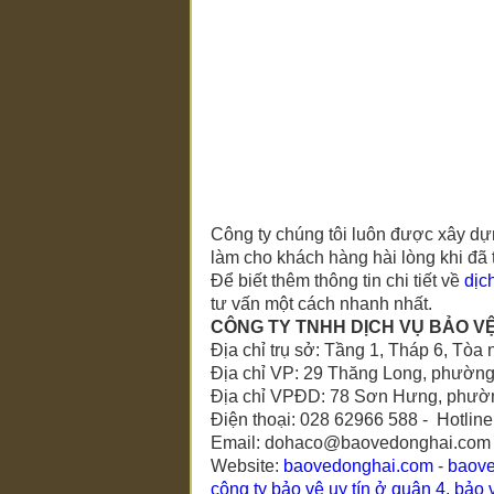
Công ty chúng tôi luôn được xây dự
làm cho khách hàng hài lòng khi đã t
Để biết thêm thông tin chi tiết về
dịc
tư vấn một cách nhanh nhất.
CÔNG TY TNHH DỊCH VỤ BẢO V
Địa chỉ trụ sở: Tầng 1, Tháp 6, To
Địa chỉ VP: 29 Thăng Long, phườn
Địa chỉ VPĐD: 78 Sơn Hưng, phườn
Điện thoại: 028 62966 588 - Hotlin
Email: dohaco@baovedonghai.com
Website:
baovedonghai.com
-
baov
công ty bảo vệ uy tín ở quận 4
,
bảo 