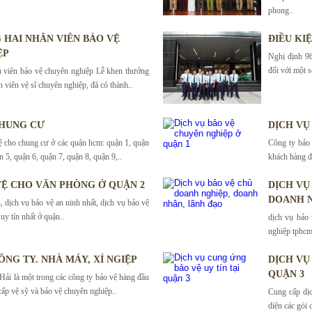
phong..
HAI NHÂN VIÊN BẢO VỆ
ĐIỀU KI
ỆP
Nghị định 96
đối với một s
 viên bảo vệ chuyên nghiệp Lễ khen thưởng
n viên vệ sĩ chuyên nghiệp, đã có thành..
CHUNG CƯ
DỊCH VỤ
ệ cho chung cư ở các quận hcm: quận 1, quận
Công ty bảo
n 5, quận 6, quận 7, quận 8, quận 9,..
khách hàng đã
VỆ CHO VĂN PHÒNG Ở QUẬN 2
DỊCH VU
DOANH N
, dịch vụ bảo vệ an ninh nhất, dịch vụ bảo vệ
uy tín nhất ở quận..
dịch vụ bảo 
nghiệp tphcm,
ÔNG TY. NHÀ MÁY, XÍ NGIỆP
DỊCH VỤ
QUẬN 3
ải là một trong các công ty bảo vệ hàng đầu
p vệ sỹ và bảo vệ chuyên nghiệp..
Cung cấp dịc
diện các gói 