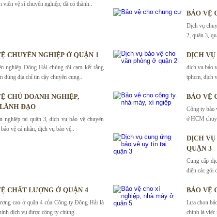
n viên vệ sĩ chuyên nghiệp, đã có thành..
BẢO VỆ 
Dịch vụ chuy
2, quận 3, qu
VỆ CHUYÊN NGHIỆP Ở QUẬN 1
DỊCH VỤ
ên nghiệp Đông Hải chúng tôi cam kết rằng
dịch vụ bảo v
n đúng địa chỉ tin cậy chuyên cung..
tphcm, dịch v
 VỆ CHỦ DOANH NGHIỆP,
BẢO VỆ 
 LÃNH ĐẠO
Công ty bảo 
ở HCM chuyên
n nghiệp tại quận 3, dịch vụ bảo vệ chuyên
bảo vệ cá nhân, dịch vụ bảo vệ..
DỊCH VỤ
QUẬN 3
Cung cấp dịc
diện các gói 
VỆ CHẤT LƯỢNG Ở QUẬN 4
BẢO VỆ 
lượng cao ở quận 4 của Công ty Đông Hải là
Lựa chọn bảo
hình dịch vụ được công ty chúng..
chính là việc