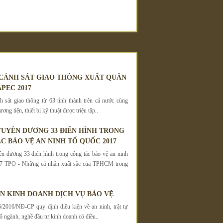
 CẢNH SÁT GIAO THÔNG XUẤT QUÂN
PEC 2017
 sát giao thông từ 63 tỉnh thành trên cả nước cùng
ơng tiện, thiết bị kỹ thuật được triệu tập..
UYÊN DƯƠNG 33 ĐIỂN HÌNH TRONG
C BẢO VỆ AN NINH TỔ QUỐC 2017
 dương 33 điển hình trong công tác bảo vệ an ninh
7 TPO - Những cá nhân xuất sắc của TPHCM trong
ỆN KINH DOANH DỊCH VỤ BẢO VỆ
/2016/NĐ-CP quy định điều kiện về an ninh, trật tự
ố ngành, nghề đầu tư kinh doanh có điều..