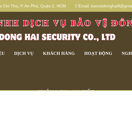
 Chí Thọ, P. An Phú, Quận 2, HCM
Email:
baovedonghai9@gmai
ỆU
DỊCH VỤ
KHÁCH HÀNG
HOẠT ĐỘNG
NGH
THÔNG TIN CHI TIẾT