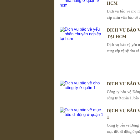
HCM
Dịch vụ bảo vệ cho n
cấp nhân viên bảo vệ 
DỊCH VỤ BẢO 
TẠI HCM
Dịch vụ bảo vệ yếu
cung cấp vệ sỹ cho cá
DỊCH VỤ BẢO 
Công ty bảo vệ Đông
công ty ở quận 1, bảo
DỊCH VỤ BẢO 
1
Công ty bảo vệ Đông 
mục tiêu di động ở quậ