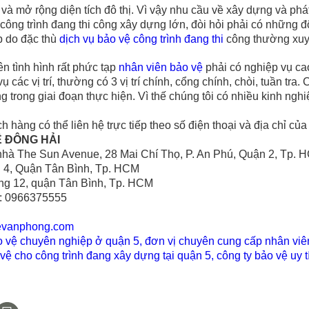
và mở rộng diện tích đô thị. Vì vậy nhu cầu về xây dựng và phát
c công trình đang thi công xây dựng lớn, đòi hỏi phải có những đ
p do đặc thù
dịch vụ bảo vệ công trình đang thi
công thường xuyê
n tình hình rất phức tạp
nhân viên bảo vệ
phải có nghiệp vụ cao
ụ các vị trí, thường có 3 vị trí chính, cổng chính, chòi, tuần t
ng trong giai đoạn thực hiện. Vì thế chúng tôi có nhiều kinh ng
hàng có thể liên hệ trực tiếp theo số điện thoại và địa chỉ của
Ệ ĐÔNG HẢI
̀a nhà The Sun Avenue, 28 Mai Chí Thọ, P. An Phú, Quận 2, Tp.
g 4, Quận Tân Bình, Tp. HCM
g 12, quận Tân Bình, Tp. HCM
e: 0966375555
evanphong.com
o vệ chuyên nghiệp ở quận 5
,
đơn vị chuyên cung cấp nhân viê
vệ cho công trình đang xây dựng tại quận 5
,
công ty bảo vệ uy t