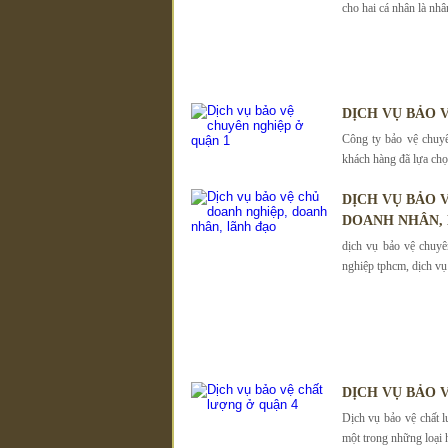
cho hai cá nhân là nhâ
DỊCH VỤ BẢO 
Công ty bảo vệ chuy
khách hàng đã lựa chọ
DỊCH VỤ BẢO
DOANH NHÂN,
dịch vụ bảo vệ chuyê
nghiệp tphcm, dịch vụ 
DỊCH VỤ BẢO 
Dịch vụ bảo vệ chất 
một trong những loại 