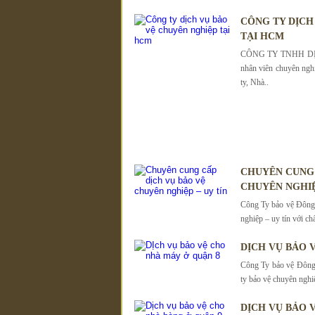
CÔNG TY DỊCH
TẠI HCM
CÔNG TY TNHH DỊC
nhân viên chuyên ngh
ty, Nhà..
CHUYÊN CUNG 
CHUYÊN NGHIỆ
Công Ty bảo vệ Đông 
nghiệp – uy tín với ch
DỊCH VỤ BẢO 
Công Ty bảo vệ Đông 
ty bảo vệ chuyên nghi
DỊCH VỤ BẢO 