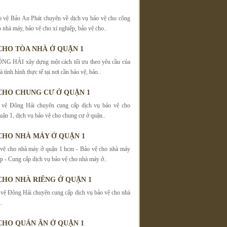
 vệ Bảo An Phát chuyên về dịch vụ bảo vệ cho công
o nhà máy, bảo vệ cho xí nghiệp, bảo vệ cho..
CHO TÒA NHÀ Ở QUẬN 1
 HẢI xây dựng một cách tối ưu theo yêu cầu của
 tình hình thực tế tại nơi cần bảo vệ, bảo..
CHO CHUNG CƯ Ở QUẬN 1
 vệ Đông Hải chuyên cung cấp dịch vụ bảo vệ cho
uận 1, dịch vụ bảo vệ cho chung cư ở quận..
CHO NHÀ MÁY Ở QUẬN 1
 vệ cho nhà máy ở quận 1 hcm - Bảo vệ cho nhà máy
p - Cung cấp dịch vụ bảo vệ cho nhà máy ở..
CHO NHÀ RIÊNG Ở QUẬN 1
vệ Đông Hải chuyên cung cấp dịch vụ bảo vệ cho nhà
.
CHO QUÁN ĂN Ở QUẬN 1