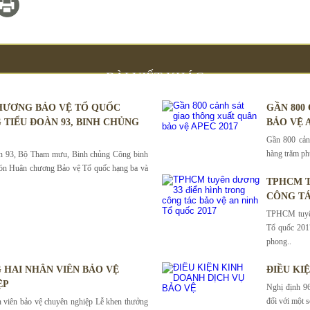
BÀI VIẾT KHÁC
HƯƠNG BẢO VỆ TỔ QUỐC
GẦN 800
 TIỂU ĐOÀN 93, BINH CHỦNG
BẢO VỆ A
Gần 800 cảnh
hàng trăm phư
àn 93, Bộ Tham mưu, Binh chủng Công binh
ón Huân chương Bảo vệ Tổ quốc hạng ba và
TPHCM T
CÔNG TÁ
TPHCM tuyên
Tổ quốc 201
phong..
HAI NHÂN VIÊN BẢO VỆ
ĐIỀU KI
ỆP
Nghị định 96
đối với một s
 viên bảo vệ chuyên nghiệp Lễ khen thưởng