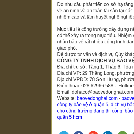
Do nhu cầu phát triển cơ sở hạ tầng 
về an ninh và an toàn tài sản tại cá
nhiệm cao và tâm huyết nghề nghiệ
Mục tiêu là công trường xây dựng nê
có thể xảy ra trong mục tiêu. Nhiệm v
nhận bảo vệ rất nhiều công trình đa
giao phó.
Để được tư vấn về dịch vụ Qúy khách 
CÔNG TY TNHH DỊCH VỤ BẢO V
Địa chỉ trụ sở: Tầng 1, Tháp 6, To
Địa chỉ VP: 29 Thăng Long, phườn
Địa chỉ VPĐD: 78 Sơn Hưng, phườn
Điện thoại: 028 62966 588 - Hotlin
Email: dohaco@baovedonghai.com
Website:
baovedonghai.com
-
baov
công ty bảo vệ ở quận 5
,
dịch vụ bả
cho công trường đang thi công
,
bảo 
quận 5 hcm