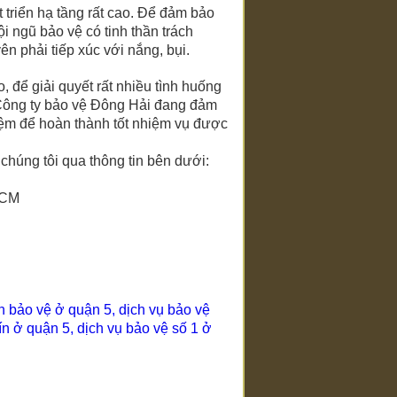
 triển hạ tầng rất cao. Để đảm bảo
ội ngũ bảo vệ có tinh thần trách
n phải tiếp xúc với nắng, bụi.
, để giải quyết rất nhiều tình huống
ra. Công ty bảo vệ Đông Hải đang đảm
hiệm để hoàn thành tốt nhiệm vụ được
 chúng tôi qua thông tin bên dưới:
 HCM
n bảo vệ ở quận 5
,
dịch vụ bảo vệ
ín ở quận 5
,
dịch vụ bảo vệ số 1 ở