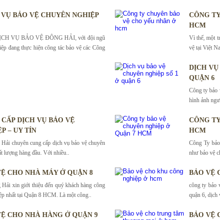
 VỤ BẢO VỆ CHUYÊN NGHIỆP
CÔNG TY
HCM
H VỤ BẢO VỆ ĐÔNG HẢI, với đội ngũ
Vì thế, một 
iệp đang thực hiện công tác bảo vệ các Công
vệ tại Việt N
DỊCH VỤ
QUẬN 6
Công ty bảo 
hình ảnh ngư
CẤP DỊCH VỤ BẢO VỆ
CÔNG TY
P – UY TÍN
HCM
Hải chuyên cung cấp dịch vụ bảo vệ chuyên
Công Ty bảo 
ất lượng hàng đầu. Với nhiều..
như bảo vệ ch
VỆ CHO NHÀ MÁY Ở QUẬN 8
BẢO VỆ 
Hải xin giới thiệu đến quý khách hàng công
công ty bảo 
ệp nhất tại Quận 8 HCM. Là một công..
quận 6, dịch
VỆ CHO NHÀ HÀNG Ở QUẬN 9
BẢO VỆ 