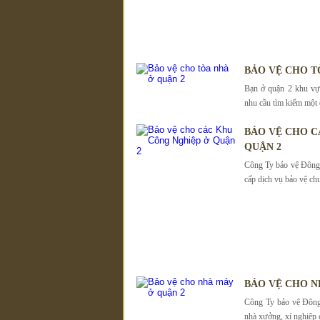
BẢO VỆ CHO T
Bạn ở quận 2 khu vự
nhu cầu tìm kiếm một 
BẢO VỆ CHO C
QUẬN 2
Công Ty bảo vệ Đông 
cấp dịch vụ bảo vệ ch
BẢO VỆ CHO N
Công Ty bảo vệ Đông
nhà xưởng, xí nghiệp 