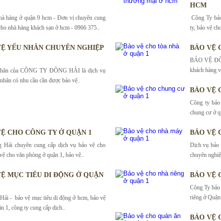
HCM
hà hàng ở quận 9 hcm - Đơn vị chuyên cung
Công Ty bảo
cho nhà hàng khách sạn ở hcm - 0966 375..
ty, bảo vệ ch
VỆ YẾU NHÂN CHUYÊN NGHIỆP
BẢO VỆ 
BẢO VỆ ĐÔNG
khách hàng và
 nhân của CÔNG TY ĐÔNG HẢI là dịch vụ
 nhân có nhu cầu cần được bảo vệ..
BẢO VỆ 
Công ty bảo
chung cư ở q
VỆ CHO CÔNG TY Ở QUẬN 1
BẢO VỆ 
 Hải chuyên cung cấp dịch vụ bảo vệ cho
Dịch vụ bảo
 vệ cho văn phòng ở quận 1, bảo vệ..
chuyên nghiệ
VỆ MỤC TIÊU DI ĐỘNG Ở QUẬN
BẢO VỆ 
Công Ty bảo 
riêng ở Quận.
Hải - bảo vệ mục tiêu di động ở hcm, bảo vệ
n 1, công ty cung cấp dịch..
BẢO VỆ 