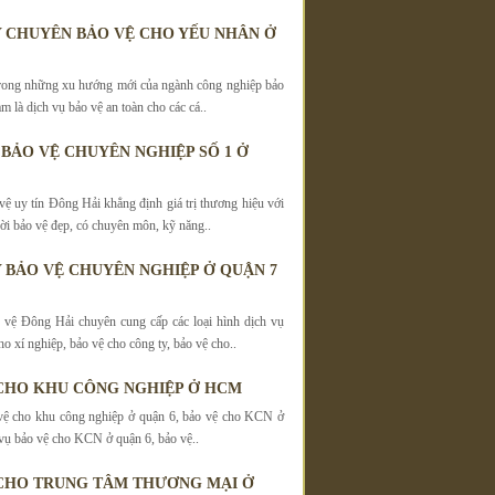
 CHUYÊN BẢO VỆ CHO YẾU NHÂN Ở
trong những xu hướng mới của ngành công nghiệp bảo
am là dịch vụ bảo vệ an toàn cho các cá..
 BẢO VỆ CHUYÊN NGHIỆP SỐ 1 Ở
vệ uy tín Đông Hải khẳng định giá trị thương hiệu với
ời bảo vệ đẹp, có chuyên môn, kỹ năng..
 BẢO VỆ CHUYÊN NGHIỆP Ở QUẬN 7
vệ Đông Hải chuyên cung cấp các loại hình dịch vụ
o xí nghiệp, bảo vệ cho công ty, bảo vệ cho..
CHO KHU CÔNG NGHIỆP Ở HCM
vệ cho khu công nghiệp ở quận 6, bảo vệ cho KCN ở
 vụ bảo vệ cho KCN ở quận 6, bảo vệ..
CHO TRUNG TÂM THƯƠNG MẠI Ở