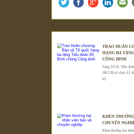
TRAO HUÂN C
HẠNG BA TẶNG
CÔNG BINH
Sáng 14-10, Tiểu đo
(BCCB) tổ chức Lễ đ
kỷ..
KHEN THƯỞNG 
CHUYÊN NGHI
Khen thưởng hai nhân