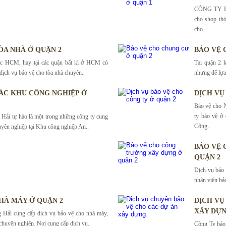
CÔNG TY BẢ
cho shop thờ
cho..
ÒA NHÀ Ở QUẬN 2
BẢO VỆ 
c HCM, hay tại các quận bất kì ở HCM có
Tại quận 2 
dịch vụ bảo vệ cho tòa nhà chuyên..
nhưng để lựa 
ÁC KHU CÔNG NGHIỆP Ở
DỊCH VỤ
Bảo vệ cho 
ty bảo vệ ở
Hải tự hào là một trong những công ty cung
Công..
uyên nghiệp tại Khu công nghiệp An..
BẢO VỆ 
QUẬN 2
Dịch vụ bảo 
nhân viên bảo
HÀ MÁY Ở QUẬN 2
DỊCH VỤ
XÂY DỰ
 Hải cung cấp dịch vụ bảo vệ cho nhà máy,
chuyên nghiệp. Nơi cung cấp dịch vụ..
Công Ty bảo