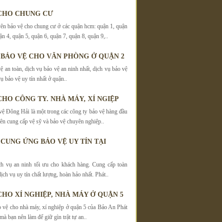
CHO CHUNG CƯ
ên bảo vệ cho chung cư ở các quận hcm: quận 1, quận
ận 4, quận 5, quận 6, quận 7, quận 8, quận 9,..
 BẢO VỆ CHO VĂN PHÒNG Ở QUẬN 2
ệ an toàn, dịch vụ bảo vệ an ninh nhất, dịch vụ bảo vệ
ụ bảo vệ uy tín nhất ở quận..
CHO CÔNG TY. NHÀ MÁY, XÍ NGIỆP
vệ Đông Hải là một trong các công ty bảo vệ hàng đầu
 cung cấp vệ sỹ và bảo vệ chuyên nghiệp..
 CUNG ỨNG BẢO VỆ UY TÍN TẠI
h vụ an ninh tối ưu cho khách hàng. Cung cấp toàn
dịch vụ uy tín chất lượng, hoàn hảo nhất. Phát..
CHO XÍ NGHIỆP, NHÀ MÁY Ở QUẬN 5
 vệ cho nhà máy, xí nghiệp ở quận 5 của Bảo An Phát
 mà bạn nên làm để giữ gìn trật tự an..