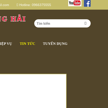
l.com
Hotline:
0966375555
IỆP VỤ
TIN TỨC
TUYỂN DỤNG