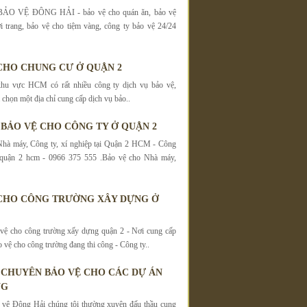
O VỆ ĐÔNG HẢI - bảo vệ cho quán ăn, bảo vệ
i trang, bảo vệ cho tiệm vàng, công ty bảo vệ 24/24
CHO CHUNG CƯ Ở QUẬN 2
khu vực HCM có rất nhiều công ty dịch vụ bảo vệ,
chọn một địa chỉ cung cấp dịch vụ bảo..
 BẢO VỆ CHO CÔNG TY Ở QUẬN 2
Nhà máy, Công ty, xí nghiệp tại Quận 2 HCM - Công
 quận 2 hcm - 0966 375 555 .Bảo vệ cho Nhà máy,
CHO CÔNG TRƯỜNG XÂY DỰNG Ở
vệ cho công trường xấy dựng quận 2 - Nơi cung cấp
 vệ cho công trường đang thi công - Công ty..
 CHUYÊN BẢO VỆ CHO CÁC DỰ ÁN
NG
 vệ Đông Hải chúng tôi thường xuyên đấu thầu cung