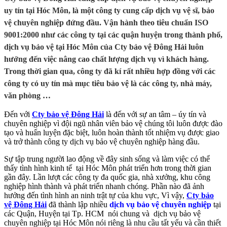
uy tín tại Hóc Môn, là một công ty cung cấp dịch vụ vệ sĩ, bảo
vệ chuyên nghiệp đứng đầu. Vận hành theo tiêu chuẩn ISO
9001:2000 như các công ty tại các quận huyện trong thành phố,
dịch vụ bảo vệ tại Hóc Môn của Cty bảo vệ Đông Hải luôn
hướng đến việc nâng cao chất lượng dịch vụ vì khách hàng.
Trong thời gian qua, công ty đã kí rất nhiều hợp đồng với các
công ty có uy tín mà mục tiêu bảo vệ là các công ty, nhà máy,
văn phòng …
Đến với
Cty bảo vệ Đông Hải
là đến với sự an tâm – úy tín và
chuyên nghiệp vì đội ngũ nhân viên bảo vệ chúng tôi luôn được đào
tạo và huấn luyện đặc biệt, luôn hoàn thành tốt nhiệm vụ được giao
và trở thành công ty dịch vụ bảo vệ chuyên nghiệp hàng đầu.
Sự tập trung người lao động về đây sinh sống và làm việc có thể
thấy tình hình kinh tế tại Hóc Môn phát triển hơn trong thời gian
gần đây. Lần lượt các công ty đa quốc gia, nhà xưởng, khu công
nghiệp hình thành và phát triển nhanh chóng. Phần nào đã ảnh
hưởng đến tình hình an ninh trật tự của khu vực, Vì vậy,
Cty bảo
vệ Đông Hải
đã thành lập nhiều
dịch vụ bảo vệ chuyên nghiệp
tại
các Quận, Huyện tại Tp. HCM nói chung và dịch vụ bảo vệ
chuyên nghiệp tại Hóc Môn nói riêng là nhu cầu tất yếu và cần thiết