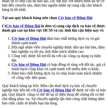
nhân sự có nhu cầu tái đào tạo, các lớp học với nhiều trình độ từ cơ
bản đến chuyên sâu, đảm bảo nguồn nhân sự cung cấp cho khách
hàng là tốt nhất.
Tại sao quý khách hàng nên chọn
Cty bảo vệ Đông Hải
Ct
Cty bảo vệ Đông Hải
là đơn vị cung cấp dịch vụ bảo vệ được
đánh giá cao tại khu vực HCM và các tỉnh lân cận hiện nay vì:
Cty bảo vệ Đông Hải
đảm bảo chất lượng dịch vụ và giá
thành cạnh tranh
Đội ngũ nhân viên chuyên nghiệp được đào tạo bài bản, đảm
bảo nghiệp vụ tối ưu, tinh thần trách nhiệm cao.
Công việc được hỗ trợ tối đa với các công cụ dụng cụ hiện
đại.
Cty bảo vệ Đông Hải
có hợp đồng rõ ràng với đối tác, giá cả
minh bạch công khai và cạnh tranh với nhiều đơn vị khác.
Đảm bảo chất lượng dịch vụ và chịu hoàn toàn trách nhiệm
về công việc liên quan.
Quý khách hàng tại Hóc Môn cần thuê dịch vụ bảo vệ chuyên
nghiệp hãy liên hệ với
Cty bảo vệ Đông Hải
để được tư vấn và báo
giá. Quý khách cũng có thể để lại số điện thoại để chúng tôi có thể
chủ động phục vụ. Sự chuyên nghiệp tận tình cùng chất lượng đảm
bảo chắc chắn sẽ khiến bạn hài lòng.