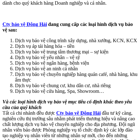
dành cho quý khách hàng Doanh nghiệp và cá nhân.
Cty bảo vệ Đông Hải
đang cung cấp các loại hình dịch vụ bảo
vệ sau:
Dịch vụ bảo vệ công trình xây dựng, nhà xưởng, KCN, KCX
Dịch vụ áp tải hàng hóa – tiền
Dịch vụ bảo vệ trung tâm thương mại – sự kiện
Dịch vụ bảo vệ yếu nhân – vệ sỹ
Dịch vụ bảo vệ ngân hàng, bệnh viện
Dịch vụ bảo vệ an ninh cá nhân
Dịch vụ bảo vệ chuyên nghiệp hàng quán café, nhà hàng, khu
ẩm thực
Dịch vụ bảo vệ chung cư, khu dân cư, nhà riêng
Dịch vụ bảo vệ cửa hàng, Spa, Showroom…
Và các loại hình dịch vụ bảo vệ mục tiêu cố định khác theo yêu
cầu của quý khách
Tất cả chi nhánh đều được
Cty bảo vệ Đông Hải
đầu tư kỹ càng,
nghiên cứu thị trường sâu nhằm phát triển thương hiệu và nâng cao
chất lượng dịch vụ bảo vệ chuyên nghiệp cho địa phương. Đội ngũ
nhân viên bảo được Phòng nghiệp vụ tổ chức định kỳ các lớp đào
tạo nghiệp vụ nhân viên từ những nhân sự mới, cho đến những