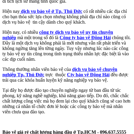
di tích lịch sử mang tính quốc gia.
Hiện nay
dịch vụ bảo vệ ở Tp. Thủ Đức
có rất nhiều các địa chỉ
cho bạn thỏa sức lựa chọn nhưng không phải địa chỉ nào cũng có
dịch vụ bảo vệ tin cậy dành cho quý khách.
Hiện nay, có nhiều
công ty dịch vụ bảo vệ uy tín chuyên
nghiệp
mà một trong số đó là
Công ty bảo vệ Đông Hải
chúng tôi.
Đây là một dịch vụ không phải là mới nhưng vẫn rất phát triển và
không ngừng tăng lên từng ngày. Tuy vậy nhưng lúc nào các công
ty bảo vệ uy tín cũng trong tình trạng thiếu nhân lực đặc biệt là vào
các dịp cuối năm.
Thông thường nhân viên bảo vệ của
dịch vụ bảo vệ chuyên
nghiệp Tp. Thủ Đức
trực thuộc
Cty bảo vệ Đông Hải
đều được
trải qua các khóa huấn luyện kỹ năng nghiệp vụ bảo vệ.
Tại đây họ được đào tạo chuyên nghiệp ngay từ ban đầu từ tác
phong, kỹ năng nghề nghiệp, khả năng giao tiếp. Do đó, chắc chắc
chất lượng công việc mà họ đem lại cho quý khách cũng sẽ cao hơn
những cá nhân tổ chức đơn lẻ hoặc các công ty bảo vệ mà nhân
viên chưa qua đào tạo.
Bảo vệ giá rẻ chất lượng hàng đầu ở Tp.HCM - 096.637.5555