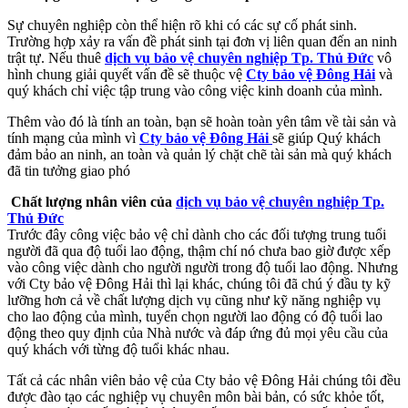
Sự chuyên nghiệp còn thể hiện rõ khi có các sự cố phát sinh.
Trường hợp xảy ra vấn đề phát sinh tại đơn vị liên quan đến an ninh
trật tự. Nếu thuê
dịch vụ bảo vệ chuyên nghiệp Tp. Thủ Đức
vô
hình chung giải quyết vấn đề sẽ thuộc vệ
Cty bảo vệ Đông Hải
và
quý khách chỉ việc tập trung vào công việc kinh doanh của mình.
Thêm vào đó là tính an toàn, bạn sẽ hoàn toàn yên tâm về tài sản và
tính mạng của mình vì
Cty bảo vệ Đông Hải
sẽ giúp Quý khách
đảm bảo an ninh, an toàn và quản lý chặt chẽ tài sản mà quý khách
đã tin tưởng giao phó
Chất lượng nhân viên của
dịch vụ bảo vệ chuyên nghiệp Tp.
Thủ Đức
Trước đây công việc bảo vệ chỉ dành cho các đối tượng trung tuổi
người đã qua độ tuổi lao động, thậm chí nó chưa bao giờ được xếp
vào công việc dành cho người người trong độ tuổi lao động. Nhưng
với Cty bảo vệ Đông Hải thì lại khác, chúng tôi đã chú ý đầu ty kỹ
lưỡng hơn cả về chất lượng dịch vụ cũng như kỹ năng nghiệp vụ
cho lao động của mình, tuyển chọn người lao động có độ tuổi lao
động theo quy định của Nhà nước và đáp ứng đủ mọi yêu cầu của
quý khách với từng độ tuổi khác nhau.
Tất cả các nhân viên bảo vệ của Cty bảo vệ Đông Hải chúng tôi đều
được đào tạo các nghiệp vụ chuyên môn bài bản, có sức khỏe tốt,