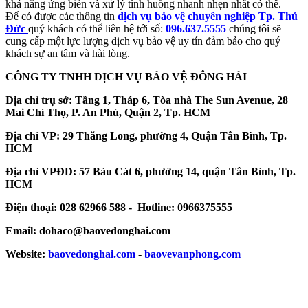
khả năng ứng biến và xử lý tình huống nhanh nhẹn nhất có thể.
Để có được các thông tin
dịch vụ bảo vệ chuyên nghiệp Tp. Thủ
Đức
quý khách có thể liên hệ tới số:
096.637.5555
chúng tôi sẽ
cung cấp một lực lượng dịch vụ bảo vệ uy tín đảm bảo cho quý
khách sự an tâm và hài lòng.
CÔNG TY TNHH DỊCH VỤ BẢO VỆ ĐÔNG HẢI
Địa chỉ trụ sở: Tầng 1, Tháp 6, Tòa nhà The Sun Avenue, 28
Mai Chí Thọ, P. An Phú, Quận 2, Tp. HCM
Địa chỉ VP: 29 Thăng Long, phường 4, Quận Tân Bình, Tp.
HCM
Địa chỉ VPĐD: 57 Bàu Cát 6, phường 14, quận Tân Bình, Tp.
HCM
Điện thoại: 028 62966 588 - Hotline: 0966375555
Email: dohaco@baovedonghai.com
Website:
baovedonghai.com
-
baovevanphong.com