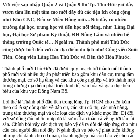
Với việc sáp nhập Quận 2 và Quận 9 thì Tp. Thủ Đức giờ đây
vươn tầm lên một tầm cao mới đầy đủ các tiện ích công cộng
như Khu CNC, Bến xe Miền Đông mới…Nơi đây có nhiều
trường đại học, trung học và tiểu học nổi tiếng, như Làng Đại
học, Đại học Sư phạm Kỹ thuật, ĐH Nông Lâm và nhiều hệ
thống trường Quốc tế….Ngoài ra, Thành phố mới Thủ Đức
cũng được biết đến với các địa điểm du lịch như Công viên Suối
Tiên, Công viên Làng Hoa Thủ Đức và Đền thờ Hòa Phước.
Thành phố mới Thủ Đức đã được quy hoạch trở thành một thành
phố mới với nhiều dự án phát triển bao gồm khu dân cư, trung tâm
thương mại, cơ sở hạ tầng và các khu công nghiệp và trở thành một
trong những địa điểm phát triển kinh tế, văn hóa và giáo dục tiêu
biểu của khu vực Đông Nam Bộ.
Lợi thế là Thành phố đầu tiên trong lòng Tp. HCM cho nên kèm
theo đó là sự đông đúc về dân cư, các khu đô thị, các nhà hàng,
trung tâm thương mại và các loạt các dịch vụ khác mọc lên. Đi đôi
với sự đông đúc nhộn nhịp đó là sự mất an toàn cả về người lẫn tài
sản. Chính bởi vậy các dịch vụ bảo vệ đã ra đời để đáp ứng cho nhu
cầu của người dân nơi đây. Ngành dịch vụ bảo vệ phát triển không
những chỉ dành cho cơ quan, doanh nghiệp mà còn bảo vệ cho các