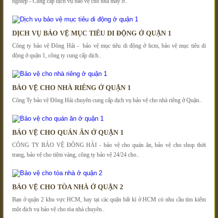
nghiệp - Cung cấp dịch vụ bảo vệ cho nhà máy ở..
DỊCH VỤ BẢO VỆ MỤC TIÊU DI ĐỘNG Ở QUẬN 1
Công ty bảo vệ Đông Hải - bảo vệ mục tiêu di động ở hcm, bảo vệ mục tiêu di
động ở quận 1, công ty cung cấp dịch..
BẢO VỆ CHO NHÀ RIÊNG Ở QUẬN 1
Công Ty bảo vệ Đông Hải chuyên cung cấp dịch vụ bảo vệ cho nhà riêng ở Quận..
BẢO VỆ CHO QUÁN ĂN Ở QUẬN 1
CÔNG TY BẢO VỆ ĐÔNG HẢI - bảo vệ cho quán ăn, bảo vệ cho shop thời
trang, bảo vệ cho tiệm vàng, công ty bảo vệ 24/24 cho..
BẢO VỆ CHO TÒA NHÀ Ở QUẬN 2
Bạn ở quận 2 khu vực HCM, hay tại các quận bất kì ở HCM có nhu cầu tìm kiếm
một dịch vụ bảo vệ cho tòa nhà chuyên..