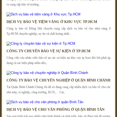
vị cung cấp bảo vệ trường..
DỊCH VỤ BẢO VỆ TIỆM VÀNG Ở KHU VỰC TP.HCM
Công ty bảo vệ Đông Hải chuyên cung cấp dịch vụ bảo vệ cho tiệm vàng ở
Tp.HCM chuyên nghiệp, uy tín và chất lượng nhất...
CÔNG TY CHUYÊN BẢO VỆ SỰ KIỆN Ở TP.HCM
Công việc của nhân viên bảo vệ tại các sự kiện tại khu vực tp hcm đòi hỏi phải áp
dụng cả các biện pháp mềm dẻo,..
CÔNG TY BẢO VỆ CHUYÊN NGHIỆP Ở QUẬN BÌNH CHÁNH
Tại Quận Bình Chánh Chúng tôi đã và đang cung cấp nhiều dịch vụ bảo vệ cho các
nhà máy, xí nghiệp, công trường, KCN,… Các..
DỊCH VỤ BẢO VỆ CHO VĂN PHÒNG Ở QUẬN BÌNH TÂN
Sau quá trình trải qua nhiều năm hình thành và phát triển, bảo vệ đông hải đã vương