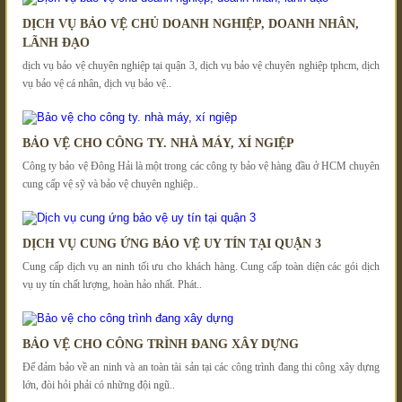
DỊCH VỤ BẢO VỆ CHỦ DOANH NGHIỆP, DOANH NHÂN,
LÃNH ĐẠO
dịch vụ bảo vệ chuyên nghiệp tại quận 3, dịch vụ bảo vệ chuyên nghiệp tphcm, dịch
vụ bảo vệ cá nhân, dịch vụ bảo vệ..
BẢO VỆ CHO CÔNG TY. NHÀ MÁY, XÍ NGIỆP
Công ty bảo vệ Đông Hải là một trong các công ty bảo vệ hàng đầu ở HCM chuyên
cung cấp vệ sỹ và bảo vệ chuyên nghiệp..
DỊCH VỤ CUNG ỨNG BẢO VỆ UY TÍN TẠI QUẬN 3
Cung cấp dịch vụ an ninh tối ưu cho khách hàng. Cung cấp toàn diện các gói dịch
vụ uy tín chất lượng, hoàn hảo nhất. Phát..
BẢO VỆ CHO CÔNG TRÌNH ĐANG XÂY DỰNG
Để đảm bảo về an ninh và an toàn tài sản tại các công trình đang thi công xây dựng
lớn, đòi hỏi phải có những đội ngũ..