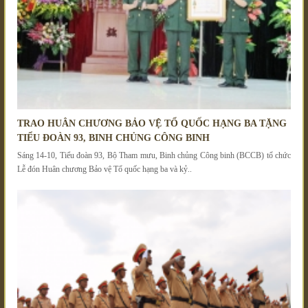
TRAO HUÂN CHƯƠNG BẢO VỆ TỔ QUỐC HẠNG BA TẶNG
TIỂU ĐOÀN 93, BINH CHỦNG CÔNG BINH
Sáng 14-10, Tiểu đoàn 93, Bộ Tham mưu, Binh chủng Công binh (BCCB) tổ chức
Lễ đón Huân chương Bảo vệ Tổ quốc hạng ba và kỷ..