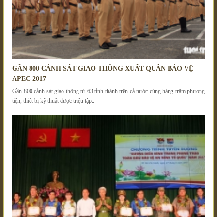
GẦN 800 CẢNH SÁT GIAO THÔNG XUẤT QUÂN BẢO VỆ
APEC 2017
Gần 800 cảnh sát giao thông từ 63 tỉnh thành trên cả nước cùng hàng trăm phương
tiện, thiết bị kỹ thuật được triệu tập..