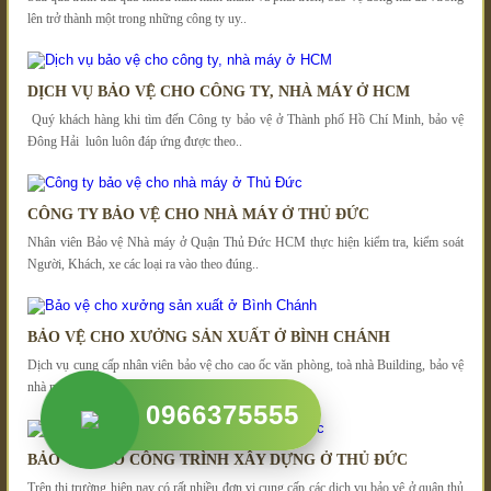
lên trở thành một trong những công ty uy..
DỊCH VỤ BẢO VỆ CHO CÔNG TY, NHÀ MÁY Ở HCM
Quý khách hàng khi tìm đến Công ty bảo vệ ở Thành phố Hồ Chí Minh, bảo vệ
Đông Hải luôn luôn đáp ứng được theo..
CÔNG TY BẢO VỆ CHO NHÀ MÁY Ở THỦ ĐỨC
Nhân viên Bảo vệ Nhà máy ở Quận Thủ Đức HCM thực hiện kiểm tra, kiểm soát
Người, Khách, xe các loại ra vào theo đúng..
BẢO VỆ CHO XƯỞNG SẢN XUẤT Ở BÌNH CHÁNH
Dịch vụ cung cấp nhân viên bảo vệ cho cao ốc văn phòng, toà nhà Building, bảo vệ
nhà máy,xưởng cơ khí - xí nghiệp lắp ráp...
0966375555
BẢO VỆ CHO CÔNG TRÌNH XÂY DỰNG Ở THỦ ĐỨC
Trên thị trường hiện nay có rất nhiều đơn vị cung cấp các dịch vụ bảo vệ ở quận thủ