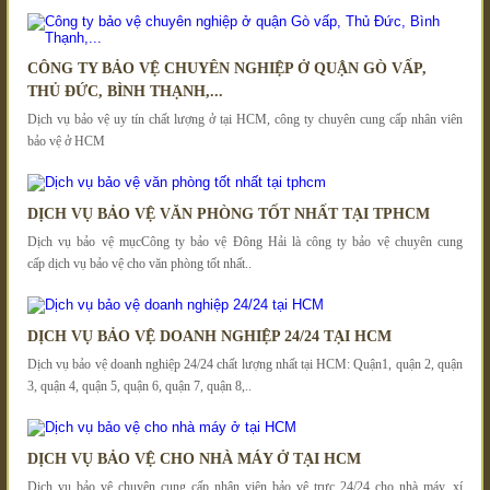
CÔNG TY BẢO VỆ CHUYÊN NGHIỆP Ở QUẬN GÒ VẤP,
THỦ ĐỨC, BÌNH THẠNH,...
Dịch vụ bảo vệ uy tín chất lượng ở tại HCM, công ty chuyên cung cấp nhân viên
bảo vệ ở HCM
DỊCH VỤ BẢO VỆ VĂN PHÒNG TỐT NHẤT TẠI TPHCM
Dịch vụ bảo vệ mụcCông ty bảo vệ Đông Hải là công ty bảo vệ chuyên cung
cấp dịch vụ bảo vệ cho văn phòng tốt nhất..
DỊCH VỤ BẢO VỆ DOANH NGHIỆP 24/24 TẠI HCM
Dịch vụ bảo vệ doanh nghiệp 24/24 chất lượng nhất tại HCM: Quận1, quận 2, quận
3, quận 4, quận 5, quận 6, quận 7, quận 8,..
DỊCH VỤ BẢO VỆ CHO NHÀ MÁY Ở TẠI HCM
Dịch vụ bảo vệ chuyên cung cấp nhân viên bảo vệ trực 24/24 cho nhà máy, xí