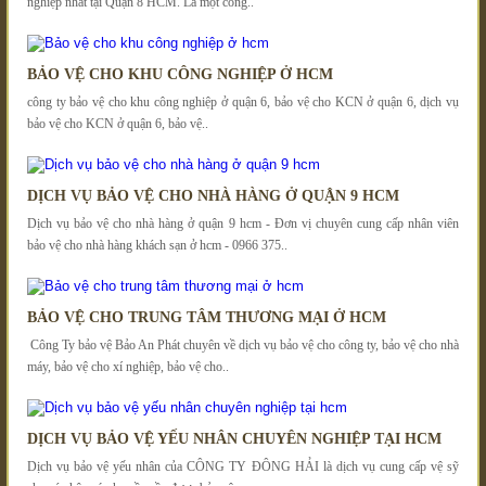
nghiệp nhất tại Quận 8 HCM. Là một công..
BẢO VỆ CHO KHU CÔNG NGHIỆP Ở HCM
công ty bảo vệ cho khu công nghiệp ở quận 6, bảo vệ cho KCN ở quận 6, dịch vụ
bảo vệ cho KCN ở quận 6, bảo vệ..
DỊCH VỤ BẢO VỆ CHO NHÀ HÀNG Ở QUẬN 9 HCM
Dịch vụ bảo vệ cho nhà hàng ở quận 9 hcm - Đơn vị chuyên cung cấp nhân viên
bảo vệ cho nhà hàng khách sạn ở hcm - 0966 375..
BẢO VỆ CHO TRUNG TÂM THƯƠNG MẠI Ở HCM
Công Ty bảo vệ Bảo An Phát chuyên về dịch vụ bảo vệ cho công ty, bảo vệ cho nhà
máy, bảo vệ cho xí nghiệp, bảo vệ cho..
DỊCH VỤ BẢO VỆ YẾU NHÂN CHUYÊN NGHIỆP TẠI HCM
Dịch vụ bảo vệ yếu nhân của CÔNG TY ĐÔNG HẢI là dịch vụ cung cấp vệ sỹ