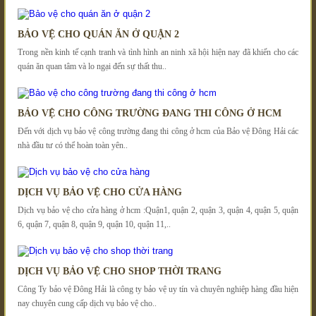
BẢO VỆ CHO QUÁN ĂN Ở QUẬN 2
Trong nền kinh tế cạnh tranh và tình hình an ninh xã hội hiện nay đã khiến cho các
quán ăn quan tâm và lo ngại đến sự thất thu..
BẢO VỆ CHO CÔNG TRƯỜNG ĐANG THI CÔNG Ở HCM
Đến với dịch vụ bảo vệ công trường đang thi công ở hcm của Bảo vệ Đông Hải các
nhà đầu tư có thể hoàn toàn yên..
DỊCH VỤ BẢO VỆ CHO CỬA HÀNG
Dịch vụ bảo vệ cho cửa hàng ở hcm :Quận1, quận 2, quận 3, quận 4, quận 5, quận
6, quận 7, quận 8, quận 9, quận 10, quận 11,..
DỊCH VỤ BẢO VỆ CHO SHOP THỜI TRANG
Công Ty bảo vệ Đông Hải là công ty bảo vệ uy tín và chuyên nghiệp hàng đầu hiện
nay chuyên cung cấp dịch vụ bảo vệ cho..