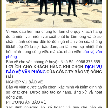
Vì việc đầu tiên mà chúng tôi làm cho quý khách hàng
đó là niềm vui, niềm vui xuất phát từ tấm lòng và từ sự
chân thành cởi mở đến từ đội ngũ nhân viên của chúng
tôi.kế tiếp đó là sự bảo đảm, an tâm với sự nhiệt tình
hết mình trong công việc mà các nhân viên
bảo vệ văn
phòng
Bảo vệ cho văn phòng ở huyện Nhà Bè | 0966.375.555
LỢI ÍCH CHO KHÁCH HÀNG KHI CHỌN
DỊCH VỤ
BẢO VỆ VĂN PHÒNG
CỦA CÔNG TY BẢO VỆ ĐÔNG
HẢI
NGHIỆP VỤ BẢO VỆ
Bảo vệ viên được tuyển chọn, xác minh và kiểm định hồ
sơ chặt chẽ. Được đào tạo kỹ năng, ứng xử và hoạt
động 24h.
PHƯƠNG ÁN BẢO VỆ
Xác định phương án, kế hoạch và quy chế bảo vệ