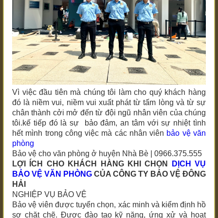
Vì việc đầu tiên mà chúng tôi làm cho quý khách hàng
đó là niềm vui, niềm vui xuất phát từ tấm lòng và từ sự
chân thành cởi mở đến từ đội ngũ nhân viên của chúng
tôi.kế tiếp đó là sự bảo đảm, an tâm với sự nhiệt tình
hết mình trong công việc mà các nhân viên
bảo vệ văn
phòng
Bảo vệ cho văn phòng ở huyện Nhà Bè | 0966.375.555
LỢI ÍCH CHO KHÁCH HÀNG KHI CHỌN
DỊCH VỤ
BẢO VỆ VĂN PHÒNG
CỦA CÔNG TY BẢO VỆ ĐÔNG
HẢI
NGHIỆP VỤ BẢO VỆ
Bảo vệ viên được tuyển chọn, xác minh và kiểm định hồ
sơ chặt chẽ. Được đào tạo kỹ năng, ứng xử và hoạt