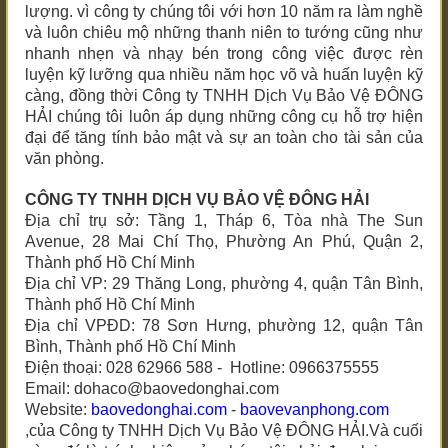
lượng. vì công ty chúng tôi với hơn 10 năm ra làm nghề
và luôn chiêu mộ những thanh niên to tướng cũng như
nhanh nhẹn và nhạy bén trong công việc được rèn
luyện kỹ lưỡng qua nhiều năm học võ và huấn luyện kỹ
càng, đồng thời Công ty TNHH Dịch Vụ Bảo Vệ ĐÔNG
HẢI chúng tôi luôn áp dụng những công cụ hỗ trợ hiện
đại để tăng tính bảo mật và sự an toàn cho tài sản của
văn phòng.
CÔNG TY TNHH DỊCH VỤ BẢO VỆ ĐÔNG HẢI
Địa chỉ trụ sở: Tầng 1, Tháp 6, Tòa nhà The Sun
Avenue, 28 Mai Chí Thọ, Phường An Phú, Quận 2,
Thành phố Hồ Chí Minh
Địa chỉ VP: 29 Thăng Long, phường 4, quận Tân Bình,
Thành phố Hồ Chí Minh
Địa chỉ VPĐD: 78 Sơn Hưng, phường 12, quận Tân
Bình, Thành phố Hồ Chí Minh
Điện thoại: 028 62966 588 - Hotline: 0966375555
Email: dohaco@baovedonghai.com
Website:
baovedonghai.com
-
baovevanphong.com
,của Công ty TNHH Dịch Vụ Bảo Vệ ĐÔNG HẢI.Và cuối