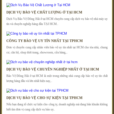
DỊCH VỤ BẢO VỆ CHẤT LƯỢNG Ở TẠI HCM
Dịch Vụ Bảo Vệ Đông Hải ở tại HCM chuyên cung cấp dịch vụ bảo vệ nhà máy uy
tín và chuyên nghiệp hàng đầu TẠI HCM..
CÔNG TY BẢO VỆ UY TÍN NHẤT TẠI TPHCM
Đơn vị chuyên cung cấp nhân viên bảo vệ uy tín nhất tại HCM cho tòa nhà, chung
cư, căn hộ, shop thời trang, showroom, cửa hàng,..
DỊCH VỤ BẢO VỆ CHUYÊN NGHIỆP NHẤT Ở TẠI HCM
Bảo Vệ Đông Hải ở tại HCM là một trong những nhà cung cấp bảo vệ uy tín chất
lượng hàng đầu và lớn nhất hiện nay,..
DỊCH VỤ BẢO VỆ CHO SỰ KIỆN TẠI TPHCM
Nếu bạn đang tổ chức sự kiện cho công ty, doanh nghiệp mà đang bân khuân không
biết tìm đơn vị cung cấp dịch vụ bảo uy..