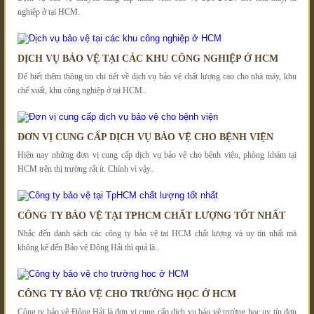
nghiệp ở tại HCM.
DỊCH VỤ BẢO VỆ TẠI CÁC KHU CÔNG NGHIỆP Ở HCM
Để biết thêm thông tin chi tiết về dịch vụ bảo vệ chất lượng cao cho nhà máy, khu
chế xuất, khu công nghiệp ở tại HCM..
ĐƠN VỊ CUNG CẤP DỊCH VỤ BẢO VỆ CHO BỆNH VIỆN
Hiện nay những đơn vị cung cấp dịch vụ bảo vệ cho bệnh viện, phòng khám tại
HCM trên thị trường rất ít. Chính vì vậy..
CÔNG TY BẢO VỆ TẠI TPHCM CHẤT LƯỢNG TỐT NHẤT
Nhắc đến danh sách các công ty bảo vệ tai HCM chất lượng và uy tín nhất mà
không kể đến Bảo vệ Đông Hải thì quả là..
CÔNG TY BẢO VỆ CHO TRƯỜNG HỌC Ở HCM
Công ty bảo vệ Đông Hải là đơn vị cung cấp dịch vụ bảo vệ trường học uy tín đơn