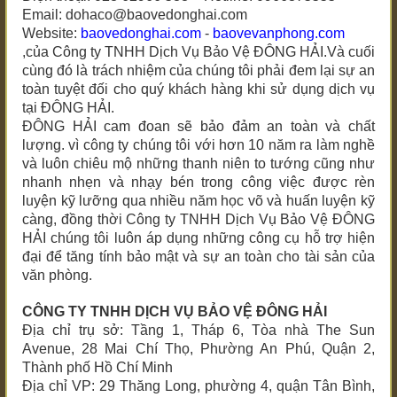
Email: dohaco@baovedonghai.com
Website:
baovedonghai.com
-
baovevanphong.com
,của Công ty TNHH Dịch Vụ Bảo Vệ ĐÔNG HẢI.Và cuối
cùng đó là trách nhiệm của chúng tôi phải đem lại sự an
toàn tuyệt đối cho quý khách hàng khi sử dụng dịch vụ
tại ĐÔNG HẢI.
ĐÔNG HẢI cam đoan sẽ bảo đảm an toàn và chất
lượng. vì công ty chúng tôi với hơn 10 năm ra làm nghề
và luôn chiêu mộ những thanh niên to tướng cũng như
nhanh nhẹn và nhạy bén trong công việc được rèn
luyện kỹ lưỡng qua nhiều năm học võ và huấn luyện kỹ
càng, đồng thời Công ty TNHH Dịch Vụ Bảo Vệ ĐÔNG
HẢI chúng tôi luôn áp dụng những công cụ hỗ trợ hiện
đại để tăng tính bảo mật và sự an toàn cho tài sản của
văn phòng.
CÔNG TY TNHH DỊCH VỤ BẢO VỆ ĐÔNG HẢI
Địa chỉ trụ sở: Tầng 1, Tháp 6, Tòa nhà The Sun
Avenue, 28 Mai Chí Thọ, Phường An Phú, Quận 2,
Thành phố Hồ Chí Minh
Địa chỉ VP: 29 Thăng Long, phường 4, quận Tân Bình,