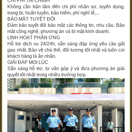
CHI PHÍ TÀI CHÍNH
Không cần bận tâm đến chi phí nhân sự, tuyển dụng,
trang bị, huấn luyện, bảo hiểm, phí nghỉ lễ,...
BẢO MẬT TUYỆT ĐỐI
Đảm bảo tuyệt đối bảo mật các thông tin, nhu cầu. Bảo
mật công nghệ, phương án và bí mật kinh doanh.
LINH HOẠT PHẢN ỨNG
Hỗ trợ dịch vụ 24/24h, sẵn sàng đáp ứng yêu cầu gắt
gao nhất. Bảo vệ chủ thể, đối tượng tốt nhất và luôn coi
khách hàng là ân nhân.
GIẢI ĐÁP MỌI LÚC
Sẵn sàng hỗ trợ, tư vấn góp ý và đưa phương án giải
quyết tốt nhất trong nhiều trường hợp.