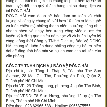
cùng đó là trách nhiệm của chúng tôi phải đem lại sự an
toàn tuyệt đối cho quý khách hàng khi sử dụng dịch vụ
tại ĐÔNG HẢI.
ĐÔNG HẢI cam đoan sẽ bảo đảm an toàn và chất
lượng. vì công ty chúng tôi với hơn 10 năm ra làm nghề
và luôn chiêu mộ những thanh niên to tướng cũng như
nhanh nhẹn và nhạy bén trong công việc được rèn
luyện kỹ lưỡng qua nhiều năm học võ và huấn luyện kỹ
càng, đồng thời Công ty TNHH Dịch Vụ Bảo Vệ ĐÔNG
HẢI chúng tôi luôn áp dụng những công cụ hỗ trợ hiện
đại để tăng tính bảo mật và sự an toàn cho tài sản của
văn phòng.
CÔNG TY TNHH DỊCH VỤ BẢO VỆ ĐÔNG HẢI
Địa chỉ trụ sở: Tầng 1, Tháp 6, Tòa nhà The Sun
Avenue, 28 Mai Chí Thọ, Phường An Phú, Quận 2,
Thành phố Hồ Chí Minh
Địa chỉ VP: 29 Thăng Long, phường 4, quận Tân Bình,
Thành phố Hồ Chí Minh
Địa chỉ VPĐD: 78 Sơn Hưng, phường 12, quận Tân
Bình, Thành phố Hồ Chí Minh
Điện thoại: 028 62966 588 - Hotline: 0966375555