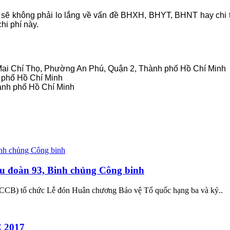
ân sẽ không phải lo lắng về vấn đề BHXH, BHYT, BHNT hay chi t
hi phí này.
8 Mai Chí Thọ, Phường An Phú, Quận 2, Thành phố Hồ Chí Minh
h phố Hồ Chí Minh
ành phố Hồ Chí Minh
u đoàn 93, Binh chủng Công binh
CCB) tổ chức Lễ đón Huân chương Bảo vệ Tổ quốc hạng ba và kỷ..
C 2017