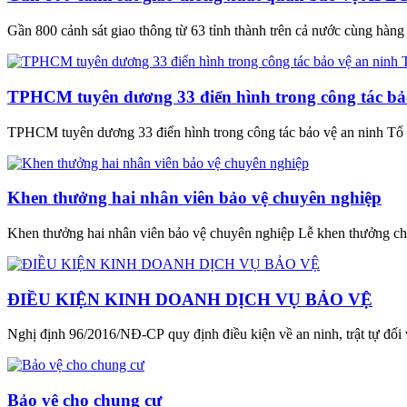
Gần 800 cảnh sát giao thông từ 63 tỉnh thành trên cả nước cùng hàng tr
TPHCM tuyên dương 33 điển hình trong công tác bả
TPHCM tuyên dương 33 điển hình trong công tác bảo vệ an ninh Tổ
Khen thưởng hai nhân viên bảo vệ chuyên nghiệp
Khen thưởng hai nhân viên bảo vệ chuyên nghiệp Lễ khen thưởng cho 
ĐIỀU KIỆN KINH DOANH DỊCH VỤ BẢO VỆ
Nghị định 96/2016/NĐ-CP quy định điều kiện về an ninh, trật tự đối 
Bảo vệ cho chung cư