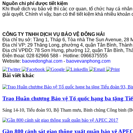
Nguồn chi phí được tiết kiệm
Khi thuê dịch vụ bảo vệ thì các cơ quan, tổ chức hay cá nh
giải quyết. Chính vì vậy, bạn có thể tiết kiệm khá nhiều khoản c
CÔNG TY TNHH DỊCH VỤ BẢO VỆ ĐÔNG HẢI
Địa chỉ trụ sở: Tầng 1, Tháp 6, Tòa nhà The Sun Avenue, 2
Địa chỉ VP: 29 Thăng Long, phường 4, quận Tân Bình, Thàn
Địa chỉ VPĐD: 78 Sơn Hưng, phường 12, quận Tân Bình, Th
Điện thoại: 028 62966 588 - Hotline: 0966375555
Website:
baovedonghai.com
-
baovevanphong.com
Bài viết khác
Trao Huân chương Bảo vệ Tổ quốc hạng ba tặng Tiể
Sáng 14-10, Tiểu đoàn 93, Bộ Tham mưu, Binh chủng Công binh (B
Gần 800 cảnh sát giao thông xuất quân bảo vệ APE