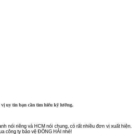
vị uy tín bạn cần tìm hiểu kỹ lưỡng.
nh nói riêng và HCM nói chung, có rất nhiều đơn vị xuất hiện.
ua công ty bảo vệ ĐÔNG HẢI nhé!