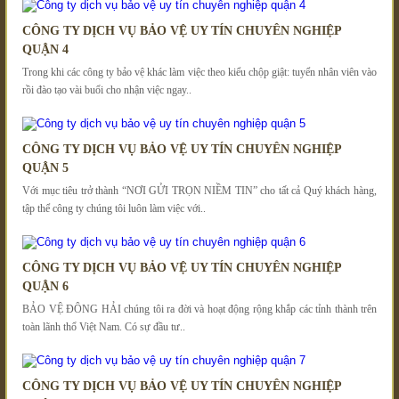
CÔNG TY DỊCH VỤ BẢO VỆ UY TÍN CHUYÊN NGHIỆP
QUẬN 4
Trong khi các công ty bảo vệ khác làm việc theo kiểu chộp giật: tuyển nhân viên vào
rồi đào tạo vài buổi cho nhận việc ngay..
CÔNG TY DỊCH VỤ BẢO VỆ UY TÍN CHUYÊN NGHIỆP
QUẬN 5
Với mục tiêu trở thành “NƠI GỬI TRỌN NIỀM TIN” cho tất cả Quý khách hàng,
tập thể công ty chúng tôi luôn làm việc với..
CÔNG TY DỊCH VỤ BẢO VỆ UY TÍN CHUYÊN NGHIỆP
QUẬN 6
BẢO VỆ ĐÔNG HẢI chúng tôi ra đời và hoạt động rộng khắp các tỉnh thành trên
toàn lãnh thổ Việt Nam. Có sự đầu tư..
CÔNG TY DỊCH VỤ BẢO VỆ UY TÍN CHUYÊN NGHIỆP