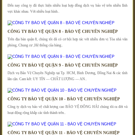
Đến nay công ty đã thực hiện nhiều loại hợp đồng dịch vụ bảo vệ trên nhiều lĩnh
vực khác nhau. Với nhiều loại hình..
CÔNG TY BẢO VỆ QUẬN 8 - BẢO VỆ CHUYÊN NGHIỆP
Trên địa bàn quận 8, chúng tôi đã có cơ hội hợp tác với nhiều đơn vị Tòa nhà văn
phòng, Chung cư ,Hệ thống của hàng..
CÔNG TY BẢO VỆ QUẬN 9 - BẢO VỆ CHUYÊN NGHIỆP
Dịch vụ Bảo Vệ Chuyên Nghiệp tại Tp. HCM, Bình Dương, Đồng Nai & các tỉnh
lân cận. Cam kết: UY TÍN ― CHẤT LƯỢNG ― AN..
CÔNG TY BẢO VỆ QUẬN 10 - BẢO VỆ CHUYÊN NGHIỆP
Công ty dịch vụ bảo vệ chất lượng cao BẢO VỆ ĐÔNG HẢI chúng tôi ra đời và
hoạt động rộng khắp các tỉnh thành trên..
CÔNG TY BẢO VỆ QUẬN 11 - BẢO VỆ CHUYÊN NGHIỆP