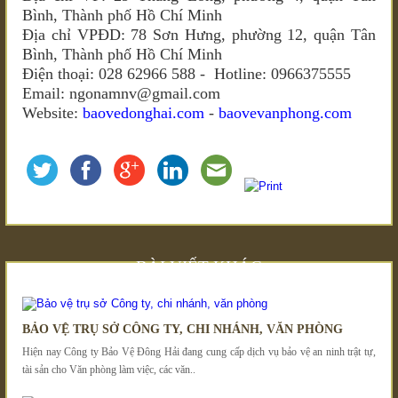
Bình, Thành phố Hồ Chí Minh
Địa chỉ VPĐD: 78 Sơn Hưng, phường 12, quận Tân
Bình, Thành phố Hồ Chí Minh
Điện thoại: 028 62966 588 - Hotline: 0966375555
Email: ngonamnv@gmail.com
Website:
baovedonghai.com
-
baovevanphong.com
BÀI VIẾT KHÁC
BẢO VỆ TRỤ SỞ CÔNG TY, CHI NHÁNH, VĂN PHÒNG
Hiện nay Công ty Bảo Vệ Đông Hải đang cung cấp dịch vụ bảo vệ an ninh trật tự,
tài sản cho Văn phòng làm việc, các văn..