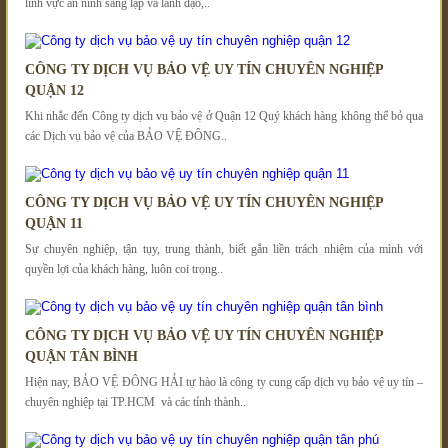
lĩnh vực an ninh sáng lập và lãnh đạo,..
CÔNG TY DỊCH VỤ BẢO VỆ UY TÍN CHUYÊN NGHIỆP
QUẬN 12
Khi nhắc đến Công ty dịch vụ bảo vệ ở Quận 12 Quý khách hàng không thể bỏ qua
các Dịch vụ bảo vệ của BẢO VỆ ĐÔNG..
CÔNG TY DỊCH VỤ BẢO VỆ UY TÍN CHUYÊN NGHIỆP
QUẬN 11
Sự chuyên nghiệp, tận tụy, trung thành, biết gắn liền trách nhiệm của mình với
quyền lợi của khách hàng, luôn coi trọng..
CÔNG TY DỊCH VỤ BẢO VỆ UY TÍN CHUYÊN NGHIỆP
QUẬN TÂN BÌNH
Hiện nay, BẢO VỆ ĐÔNG HẢI tự hào là công ty cung cấp dịch vụ bảo vệ uy tín –
chuyên nghiệp tại TP.HCM và các tỉnh thành..