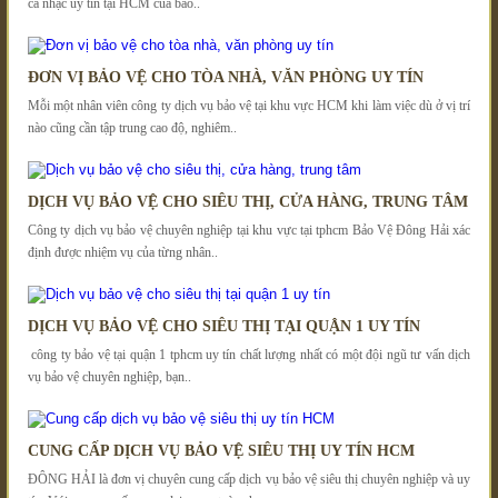
ca nhạc uy tín tại HCM của bảo..
ĐƠN VỊ BẢO VỆ CHO TÒA NHÀ, VĂN PHÒNG UY TÍN
Mỗi một nhân viên công ty dịch vụ bảo vệ tại khu vực HCM khi làm việc dù ở vị trí
nào cũng cần tập trung cao độ, nghiêm..
DỊCH VỤ BẢO VỆ CHO SIÊU THỊ, CỬA HÀNG, TRUNG TÂM
Công ty dịch vụ bảo vệ chuyên nghiệp tại khu vực tại tphcm Bảo Vệ Đông Hải xác
định được nhiệm vụ của từng nhân..
DỊCH VỤ BẢO VỆ CHO SIÊU THỊ TẠI QUẬN 1 UY TÍN
công ty bảo vệ tại quận 1 tphcm uy tín chất lượng nhất có một đội ngũ tư vấn dịch
vụ bảo vệ chuyên nghiệp, bạn..
CUNG CẤP DỊCH VỤ BẢO VỆ SIÊU THỊ UY TÍN HCM
ĐÔNG HẢI là đơn vị chuyên cung cấp dịch vụ bảo vệ siêu thị chuyên nghiệp và uy