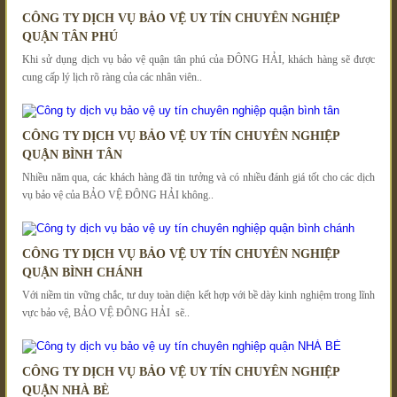
CÔNG TY DỊCH VỤ BẢO VỆ UY TÍN CHUYÊN NGHIỆP
QUẬN TÂN PHÚ
Khi sử dụng dịch vụ bảo vệ quận tân phú của ĐÔNG HẢI, khách hàng sẽ được
cung cấp lý lịch rõ ràng của các nhân viên..
CÔNG TY DỊCH VỤ BẢO VỆ UY TÍN CHUYÊN NGHIỆP
QUẬN BÌNH TÂN
Nhiều năm qua, các khách hàng đã tin tưởng và có nhiều đánh giá tốt cho các dịch
vụ bảo vệ của BẢO VỆ ĐÔNG HẢI không..
CÔNG TY DỊCH VỤ BẢO VỆ UY TÍN CHUYÊN NGHIỆP
QUẬN BÌNH CHÁNH
Với niềm tin vững chắc, tư duy toàn diện kết hợp với bề dày kinh nghiệm trong lĩnh
vực bảo vệ, BẢO VỆ ĐÔNG HẢI sẽ..
CÔNG TY DỊCH VỤ BẢO VỆ UY TÍN CHUYÊN NGHIỆP
QUẬN NHÀ BÈ