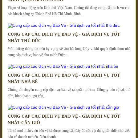
Phạm vi hoạt động trên lãnh thổ Việt Nam. Chúng tôi đang cung cấp dịch vụ cho
các khách hàng tại Thành Phố Hồ Chí Minh, Bình..
CUNG CẤP CÁC DỊCH VỤ BẢO VỆ - GIÁ DỊCH VỤ TỐT
NHẤT THỦ ĐỨC
Với những thông tin trên hy vọng sẽ làm hài lòng Qúy vị khi quyết định chọn nhà
cung cấp dịch vụ bảo vệ cho mình.Điện..
CUNG CẤP CÁC DỊCH VỤ BẢO VỆ - GIÁ DỊCH VỤ TỐT
NHẤT NHÀ BÈ
Chúng tôi chuyên cung cấp dịch vụ bảo vệ tại quận tp hcm, Công ty bảo vệ tại, thủ
đức, bình thạnh , gò vấp,..
CUNG CẤP CÁC DỊCH VỤ BẢO VỆ - GIÁ DỊCH VỤ TỐT
NHẤT CẦN GIỜ
Tất cả mọi nhân viên bảo vệ sẽ được cung cấp đầy đủ các vật dụng cần thiết cho việc
bảo vệ doanh nghiệp. Nếu doanh..