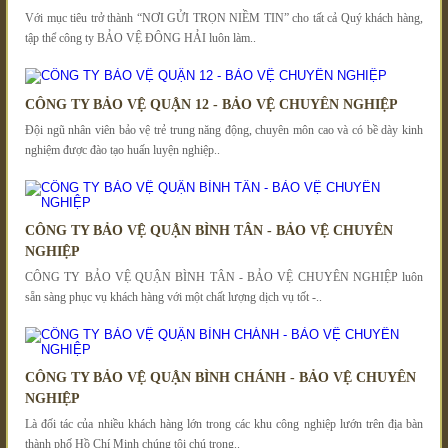
Với mục tiêu trở thành “NƠI GỬI TRỌN NIỀM TIN” cho tất cả Quý khách hàng,
tập thể công ty BẢO VỆ ĐÔNG HẢI luôn làm..
CÔNG TY BẢO VỆ QUẬN 12 - BẢO VỆ CHUYÊN NGHIỆP
Đội ngũ nhân viên bảo vệ trẻ trung năng động, chuyên môn cao và có bề dày kinh
nghiệm được đào tạo huấn luyện nghiệp..
CÔNG TY BẢO VỆ QUẬN BÌNH TÂN - BẢO VỆ CHUYÊN
NGHIỆP
CÔNG TY BẢO VỆ QUẬN BÌNH TÂN - BẢO VỆ CHUYÊN NGHIỆP luôn
sẵn sàng phục vụ khách hàng với một chất lượng dịch vụ tốt -..
CÔNG TY BẢO VỆ QUẬN BÌNH CHÁNH - BẢO VỆ CHUYÊN
NGHIỆP
Là đối tác của nhiều khách hàng lớn trong các khu công nghiệp lướn trên địa bàn
thành phố Hồ Chí Minh chúng tôi chú trọng..