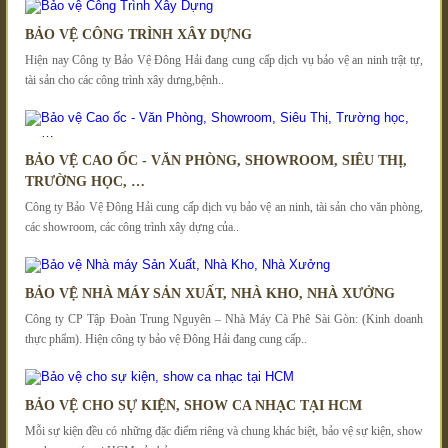
BẢO VỆ CÔNG TRÌNH XÂY DỰNG
Hiện nay Công ty Bảo Vệ Đông Hải đang cung cấp dịch vụ bảo vệ an ninh trật tự,
tài sản cho các công trình xây dưng,bệnh..
BẢO VỆ CAO ỐC - VĂN PHÒNG, SHOWROOM, SIÊU THỊ,
TRƯỜNG HỌC, …
Công ty Bảo Vệ Đông Hải cung cấp dịch vụ bảo vệ an ninh, tài sản cho văn phòng,
các showroom, các công trình xây dựng của..
BẢO VỆ NHÀ MÁY SẢN XUẤT, NHÀ KHO, NHÀ XƯỞNG
Công ty CP Tập Đoàn Trung Nguyên – Nhà Máy Cà Phê Sài Gòn: (Kinh doanh
thực phẩm). Hiện công ty bảo vệ Đông Hải đang cung cấp..
BẢO VỆ CHO SỰ KIỆN, SHOW CA NHẠC TẠI HCM
Mỗi sự kiện đều có những đặc điểm riêng và chung khác biệt, bảo vệ sự kiện, show