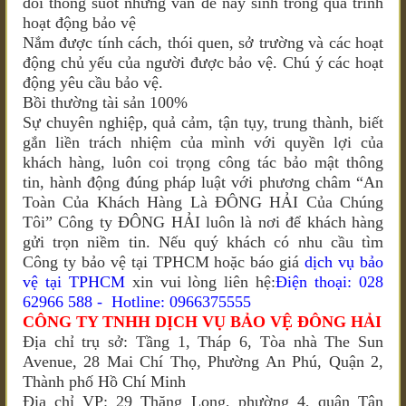
đổi thông suốt những vấn đề nẩy sinh trong quá trình
hoạt động bảo vệ
Nắm được tính cách, thói quen, sở trường và các hoạt
động chủ yếu của người được bảo vệ. Chú ý các hoạt
động yêu cầu bảo vệ.
Bồi thường tài sản 100%
Sự chuyên nghiệp, quả cảm, tận tụy, trung thành, biết
gắn liền trách nhiệm của mình với quyền lợi của
khách hàng, luôn coi trọng công tác bảo mật thông
tin, hành động đúng pháp luật với phương châm “An
Toàn Của Khách Hàng Là ĐÔNG HẢI Của Chúng
Tôi” Công ty ĐÔNG HẢI luôn là nơi để khách hàng
gửi trọn niềm tin. Nếu quý khách có nhu cầu tìm
Công ty bảo vệ tại TPHCM hoặc báo giá
dịch vụ bảo
vệ tại TPHCM
xin vui lòng liên hệ:
Điện thoại: 028
62966 588 - Hotline: 0966375555
CÔNG TY TNHH DỊCH VỤ BẢO VỆ ĐÔNG HẢI
Địa chỉ trụ sở: Tầng 1, Tháp 6, Tòa nhà The Sun
Avenue, 28 Mai Chí Thọ, Phường An Phú, Quận 2,
Thành phố Hồ Chí Minh
Địa chỉ VP: 29 Thăng Long, phường 4, quận Tân