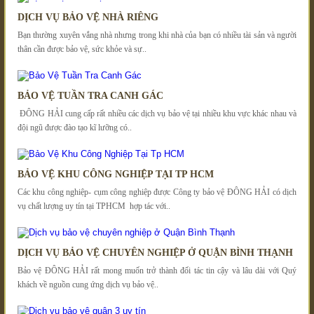
DỊCH VỤ BẢO VỆ NHÀ RIÊNG
Bạn thường xuyên vắng nhà nhưng trong khi nhà của bạn có nhiều tài sản và người
thân cần được bảo vệ, sức khỏe và sự..
BẢO VỆ TUẦN TRA CANH GÁC
ĐÔNG HẢI cung cấp rất nhiều các dịch vụ bảo vệ tại nhiều khu vực khác nhau và
đội ngũ được đào tạo kĩ lưỡng có..
BẢO VỆ KHU CÔNG NGHIỆP TẠI TP HCM
Các khu công nghiệp- cụm công nghiệp được Công ty bảo vệ ĐÔNG HẢI có dịch
vụ chất lượng uy tín tại TPHCM hợp tác với..
DỊCH VỤ BẢO VỆ CHUYÊN NGHIỆP Ở QUẬN BÌNH THẠNH
Bảo vệ ĐÔNG HẢI rất mong muốn trở thành đối tác tin cậy và lâu dài với Quý
khách về nguồn cung ứng dịch vụ bảo vệ..