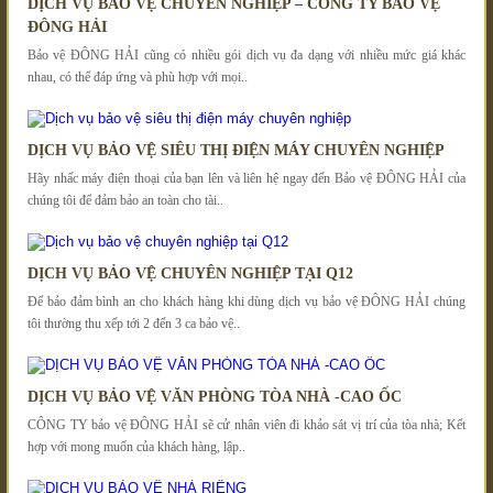
DỊCH VỤ BẢO VỆ CHUYÊN NGHIỆP – CÔNG TY BẢO VỆ
ĐÔNG HẢI
Bảo vệ ĐÔNG HẢI cũng có nhiều gói dịch vụ đa dạng với nhiều mức giá khác
nhau, có thể đáp ứng và phù hợp với mọi..
DỊCH VỤ BẢO VỆ SIÊU THỊ ĐIỆN MÁY CHUYÊN NGHIỆP
Hãy nhấc máy điện thoại của bạn lên và liên hệ ngay đến Bảo vệ ĐÔNG HẢI của
chúng tôi để đảm bảo an toàn cho tài..
DỊCH VỤ BẢO VỆ CHUYÊN NGHIỆP TẠI Q12
Để bảo đảm bình an cho khách hàng khi dùng dịch vụ bảo vệ ĐÔNG HẢI chúng
tôi thường thu xếp tới 2 đến 3 ca bảo vệ..
DỊCH VỤ BẢO VỆ VĂN PHÒNG TÒA NHÀ -CAO ỐC
CÔNG TY bảo vệ ĐÔNG HẢI sẽ cử nhân viên đi khảo sát vị trí của tòa nhà; Kết
hợp với mong muốn của khách hàng, lập..