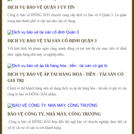
DỊCH VỤ BẢO VỆ QUẬN 3 UY TÍN
Công ty bảo vệ ĐÔNG HẢI chuyên cung cấp dịch vụ bảo vệ ở Quận 3. Là quận
trung tâm thành phố vì vậy mà nhu cầu sử dụng..
DỊCH VỤ BẢO VỆ TÀI SẢN CỐ ĐỊNH QUẬN 3
Với tình hình tội phạm ngày càng manh động và táo tợn thì các mục tiêu cố định
như: ngân hàng,nhà máy xí nghiệp,tiệm..
DỊCH VỤ BẢO VỆ ÁP TẢI HÀNG HÓA - TIỀN - TÀI SẢN CÓ
GIÁ TRỊ
Chính vì thế khách hàng nên sử dụng dịch vụ áp tải hàng hóa - tài sản có giá trị của
công ty bảo vệ ĐÔNG HẢI nhằm..
BẢO VỆ CÔNG TY, NHÀ MÁY, CÔNG TRƯỜNG
Công ty bảo vệ ĐÔNG HẢI đem đến đội ngũ bảo vệ chuyên nghiệp, theo dõi và
xử lý các sự cố xảy ra với khách hàng..