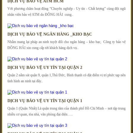
DỊCH VỤ BẢO VỆ ATM HCM
Với phương châm hoạt động “Chuyên nghiệp - Uy tín - Chất lượng” cùng đội ngũ
nhân viên bảo vệ ATM do ĐÔNG HẢI cung..
DỊCH VỤ BẢO VỆ NGÂN HÀNG _KHO BẠC
Nhằm mang lại pháp an ninh tuyệt đối cho ngân hàng – kho bạc, Công ty bảo vệ
ĐÔNG HẢI xin cung cấp tới khách hàng dịch vụ..
DỊCH VỤ BẢO VỆ UY TÍN TẠI QUẬN 2
Quận 2 nằm sát quận 9, quận 1,Thủ Đức, Bình thạnh có đặt điểm vị trí phức tạp nên
tình hình an ninh tại đây..
DỊCH VỤ BẢO VỆ UY TÍN TẠI QUẬN 1
Quận 1 (Quận Nhất) Là quận trung tâm của thành phố Hồ Chí Minh – nơi tập trung
nhiều cơ quan, tòa nhà, văn phòng đại diện…..