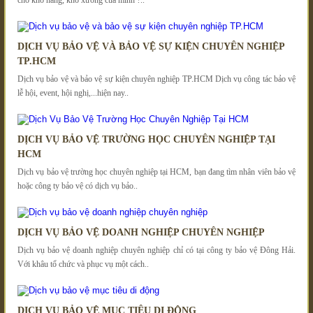
cho kho hàng, kho xưởng của mình ?..
DỊCH VỤ BẢO VỆ VÀ BẢO VỆ SỰ KIỆN CHUYÊN NGHIỆP
TP.HCM
Dịch vụ bảo vệ và bảo vệ sự kiện chuyên nghiệp TP.HCM Dịch vụ công tác bảo vệ
lễ hội, event, hội nghị,...hiện nay..
DỊCH VỤ BẢO VỆ TRƯỜNG HỌC CHUYÊN NGHIỆP TẠI
HCM
Dịch vụ bảo vệ trường học chuyên nghiệp tại HCM, bạn đang tìm nhân viên bảo vệ
hoặc công ty bảo vệ có dịch vụ bảo..
DỊCH VỤ BẢO VỆ DOANH NGHIỆP CHUYÊN NGHIỆP
Dịch vụ bảo vệ doanh nghiệp chuyên nghiệp chỉ có tại công ty bảo vệ Đông Hải.
Với khâu tổ chức và phục vụ một cách..
DỊCH VỤ BẢO VỆ MỤC TIÊU DI ĐỘNG