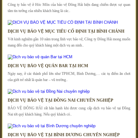
Công ty bảo vệ ở Hóc Môn của bảo vệ Đông Hải hiện đang chiếm được sự quan
tâm tin tưởng của nhiều khách hàng là các..
DỊCH VỤ BẢO VỆ MỤC TIÊU CỐ ĐỊNH TẠI BÌNH CHÁNH
Với kinh nghiệm gần 10 năm trong lĩnh vực bảo vệ, Công ty Đông Hải mong muốn
mang đến cho quý khách hàng một dịch vụ an ninh..
DỊCH VỤ BẢO VỆ QUÁN BAR TẠI HCM
Ngày nay, ở các thành phố lớn như TPHCM, Bình Dương,… các tụ điểm ăn chơi
của giới trẻ nhất là quán bar – vũ trường..
DỊCH VỤ BẢO VỆ TẠI ĐỒNG NAI CHUYÊN NGHIỆP
BẢO VỆ ĐÔNG HẢI rất hân hạnh khi được cung cấp dịch vụ bảo vệ tại Đồng
Nai tới quý khách hàng. Nếu quý khách có..
DỊCH VỤ BẢO VỆ TẠI BÌNH DƯƠNG CHUYÊN NGHIỆP