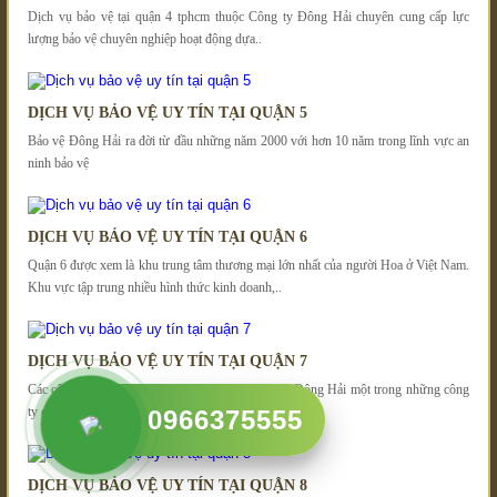
Dịch vụ bảo vệ tại quận 4 tphcm thuộc Công ty Đông Hải chuyên cung cấp lực
lượng bảo vệ chuyên nghiệp hoạt động dựa..
DỊCH VỤ BẢO VỆ UY TÍN TẠI QUẬN 5
Bảo vệ Đông Hải ra đời từ đầu những năm 2000 với hơn 10 năm trong lĩnh vực an
ninh bảo vệ
DỊCH VỤ BẢO VỆ UY TÍN TẠI QUẬN 6
Quận 6 được xem là khu trung tâm thương mại lớn nhất của người Hoa ở Việt Nam.
Khu vực tập trung nhiều hình thức kinh doanh,..
DỊCH VỤ BẢO VỆ UY TÍN TẠI QUẬN 7
Các công ty bảo vệ tại Quận 7 ra đời, trong đó có Đông Hải một trong những công
ty dịch vụ bảo vệ uy tín và chuyên..
0966375555
DỊCH VỤ BẢO VỆ UY TÍN TẠI QUẬN 8