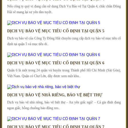
Nếu công ty quý vị đang cần sử dụng Dịch Vụ Bảo vệ Tại Quận 4, chắc chắn Đông
Hải sẽ mang lại sự yên tâm tuyệt..
DỊCH VỤ BẢO VỆ MỤC TIÊU CỐ ĐỊNH TẠI QUẬN 5
Dịch vụ bảo vệ của Công Ty Đông Hải chuyên cung cấp dịch vụ bảo vệ mục tiêu cố
định tại quận 5 và mục tiêu di..
DỊCH VỤ BẢO VỆ MỤC TIÊU CỐ ĐỊNH TẠI QUẬN 6
Quận 6 là một trong 24 quận và huyện trong Thành phố Hồ Chí Minh (Sài Gòn),
Việt Nam. Quận có Chợ Lớn, đây được xem một khu..
DỊCH VỤ BẢO VỆ NHÀ RIÊNG, BẢO VỆ BIỆT THỰ
Dịch vụ bảo vệ nhà riêng, bảo vệ biệt thự – An yên giấc ngủ! – Cả gia đình đang
ngon giấc, bỗng chuông báo động reo..
DỊCH VỤ BẢO VỆ MỤC TIÊU CỐ ĐỊNH TẠI QUẬN 7