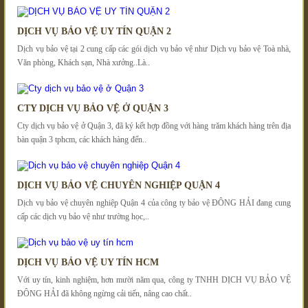
DỊCH VỤ BẢO VỆ UY TÍN QUẬN 2
Dịch vụ bảo vệ tại 2 cung cấp các gói dịch vụ bảo vệ như Dịch vụ bảo vệ Toà nhà,
Văn phòng, Khách sạn, Nhà xưởng..Là..
CTY DỊCH VỤ BẢO VỆ Ở QUẬN 3
Cty dịch vụ bảo vệ ở Quận 3, đã ký kết hợp đồng với hàng trăm khách hàng trên địa
bàn quận 3 tphcm, các khách hàng đến..
DỊCH VỤ BẢO VỆ CHUYÊN NGHIỆP QUẬN 4
Dịch vụ bảo vệ chuyên nghiệp Quận 4 của công ty bảo vệ ĐÔNG HẢI đang cung
cấp các dịch vụ bảo vệ như trường học,..
DỊCH VỤ BẢO VỆ UY TÍN HCM
Với uy tín, kinh nghiệm, hơn mười năm qua, công ty TNHH DỊCH VỤ BẢO VỆ
ĐÔNG HẢI đã không ngừng cải tiến, nâng cao chất..