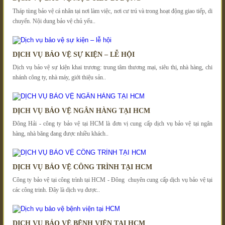
Tháp tùng bảo vệ cá nhân tại nơi làm việc, nơi cư trú và trong hoạt động giao tiếp, di
chuyển. Nội dung bảo vệ chủ yếu..
DỊCH VỤ BẢO VỆ SỰ KIỆN – LỄ HỘI
Dịch vụ bảo vệ sự kiện khai trương: trung tâm thương mại, siêu thị, nhà hàng, chi
nhánh công ty, nhà máy, giới thiệu sản..
DỊCH VỤ BẢO VỆ NGÂN HÀNG TẠI HCM
Đông Hải - công ty bảo vệ tại HCM là đơn vị cung cấp dịch vụ bảo vệ tại ngân
hàng, nhà băng đang được nhiều khách..
DỊCH VỤ BẢO VỆ CÔNG TRÌNH TẠI HCM
Công ty bảo vệ tại công trình tại HCM - Đông chuyên cung cấp dịch vụ bảo vệ tại
các công trinh. Đây là dịch vụ được..
DỊCH VỤ BẢO VỆ BỆNH VIỆN TẠI HCM