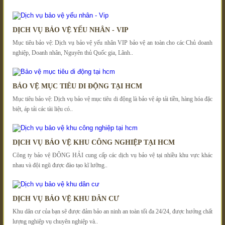
DỊCH VỤ BẢO VỆ YẾU NHÂN - VIP
Mục tiêu bảo vệ: Dịch vụ bảo vệ yếu nhân VIP bảo vệ an toàn cho các Chủ doanh
nghiệp, Doanh nhân, Nguyên thủ Quốc gia, Lãnh..
BẢO VỆ MỤC TIÊU DI ĐỘNG TẠI HCM
Mục tiêu bảo vệ: Dịch vụ bảo vệ mục tiêu di động là bảo vệ áp tải tiền, hàng hóa đặc
biệt, áp tải các tài liệu có..
DỊCH VỤ BẢO VỆ KHU CÔNG NGHIỆP TẠI HCM
Công ty bảo vệ ĐÔNG HẢI cung cấp các dịch vụ bảo vệ tại nhiều khu vực khác
nhau và đội ngũ được đào tạo kĩ lưỡng..
DỊCH VỤ BẢO VỆ KHU DÂN CƯ
Khu dân cư của bạn sẽ được đảm bảo an ninh an toàn tối đa 24/24, được hưởng chất
lượng nghiệp vụ chuyên nghiệp và..