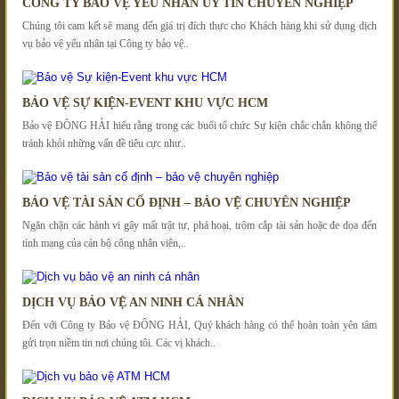
CÔNG TY BẢO VỆ YẾU NHÂN UY TÍN CHUYÊN NGHIỆP
Chúng tôi cam kết sẽ mang đến giá trị đích thực cho Khách hàng khi sử dụng dịch
vụ bảo vệ yếu nhân tại Công ty bảo vệ..
BẢO VỆ SỰ KIỆN-EVENT KHU VỰC HCM
Bảo vệ ĐÔNG HẢI hiểu rằng trong các buổi tổ chức Sự kiện chắc chắn không thể
tránh khỏi những vấn đề tiêu cực như..
BẢO VỆ TÀI SẢN CỐ ĐỊNH – BẢO VỆ CHUYÊN NGHIỆP
Ngăn chặn các hành vi gây mất trật tự, phá hoại, trộm cắp tài sản hoặc đe dọa đến
tính mạng của cán bộ công nhân viên,..
DỊCH VỤ BẢO VỆ AN NINH CÁ NHÂN
Đến với Công ty Bảo vệ ĐÔNG HẢI, Quý khách hàng có thể hoàn toàn yên tâm
gửi trọn niềm tin nơi chúng tôi. Các vị khách..