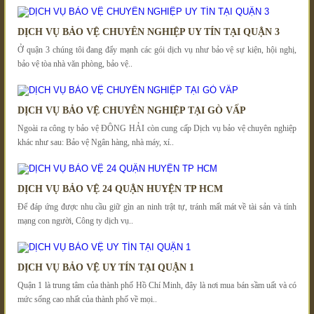
DỊCH VỤ BẢO VỆ CHUYÊN NGHIỆP UY TÍN TẠI QUẬN 3
Ở quận 3 chúng tôi đang đẩy mạnh các gói dịch vụ như bảo vệ sự kiện, hội nghị,
bảo vệ tòa nhà văn phòng, bảo vệ..
DỊCH VỤ BẢO VỆ CHUYÊN NGHIỆP TẠI GÒ VẤP
Ngoài ra công ty bảo vệ ĐÔNG HẢI còn cung cấp Dịch vụ bảo vệ chuyên nghiệp
khác như sau: Bảo vệ Ngân hàng, nhà máy, xí..
DỊCH VỤ BẢO VỆ 24 QUẬN HUYỆN TP HCM
Để đáp ứng được nhu cầu giữ gìn an ninh trật tự, tránh mất mát về tài sản và tính
mạng con người, Công ty dịch vụ..
DỊCH VỤ BẢO VỆ UY TÍN TẠI QUẬN 1
Quận 1 là trung tâm của thành phố Hồ Chí Minh, đây là nơi mua bán sầm uất và có
mức sống cao nhất của thành phố về mọi..