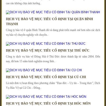
cao ráo không chịu ảnh hưởng..
DỊCH VỤ BẢO VỆ MỤC TIÊU CỐ ĐỊNH TẠI QUẬN BÌNH
THẠNH
Công ty bảo vệ ở quận Bình Thạnh đã và đang phát triển mạnh mẽ hơn nữa các dịch
vụ bảo vệ chuyên nghiệp với chuyên..
DỊCH VỤ BẢO VỆ MỤC TIÊU CỐ ĐỊNH TẠI THỦ ĐỨC
Công ty dịch vụ bảo vệ Đông Hải ở Thủ Đức được thành lập từ năm 2004. Đến
nay, đã hơn 15 năm kinh nghiệm trong lĩnh..
DỊCH VỤ BẢO VỆ MỤC TIÊU CỐ ĐỊNH TẠI CỦ CHI
Là một đơn vị hoạt đông theo phương châm “Đạo đức – Uy tín – Trung thực”, Dịch
Vụ Bảo Vệ tại Củ Chi – Đông..
DỊCH VỤ BẢO VỆ MỤC TIÊU CỐ ĐỊNH TẠI HÓC MÔN