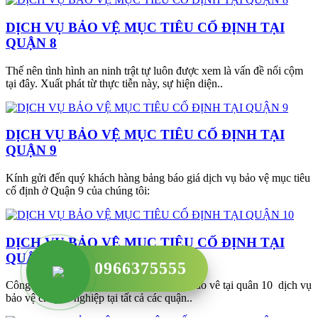
DỊCH VỤ BẢO VỆ MỤC TIÊU CỐ ĐỊNH TẠI
QUẬN 8
Thế nên tình hình an ninh trật tự luôn được xem là vấn đề nổi cộm
tại đây. Xuất phát từ thực tiễn này, sự hiện diện..
DỊCH VỤ BẢO VỆ MỤC TIÊU CỐ ĐỊNH TẠI
QUẬN 9
Kính gửi đến quý khách hàng bảng báo giá dịch vụ bảo vệ mục tiêu
cố định ở Quận 9 của chúng tôi:
DỊCH VỤ BẢO VỆ MỤC TIÊU CỐ ĐỊNH TẠI
QUẬN 10
0966375555
Công ty Đông Hải cung cấp cấp dịch vụ bảo vê tại quân 10 dịch vụ
bảo vệ chuyên nghiệp tại tất cả các quận..