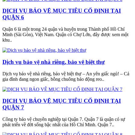
DỊCH VỤ BẢO VỆ MỤC TIÊU CỐ ĐỊNH TẠI
QUẬN 6
Quận 6 là một trong 24 quận và huyện trong Thành phố Hồ Chí
Minh (Sài Gòn), Việt Nam. Quận có Chợ Lớn, đây được xem một
khu..
Dịch vụ bảo vệ nhà riêng, bảo vệ biệt thự
Dịch vụ bảo vệ nhà riêng, bảo vệ biệt thự – An yên giấc ngủ! – Cả
gia đình đang ngon giấc, bỗng chuông báo động reo..
DỊCH VỤ BẢO VỆ MỤC TIÊU CỐ ĐỊNH TẠI
QUẬN 7
Công ty bảo vệ chuyên nghiệp tại Quận 7. Quận 7 là quận có sự
phát triển về đời sống bậc nhất của Hồ Chí Minh. Quận 7..