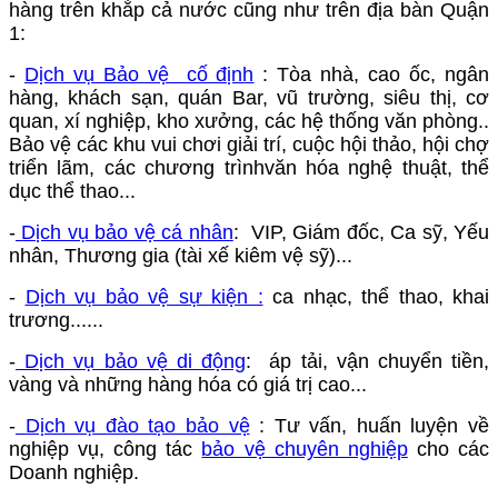
hàng trên khắp cả nước cũng như trên địa bàn Quận
1:
-
Dịch vụ Bảo vệ cố định
: Tòa nhà, cao ốc, ngân
hàng, khách sạn, quán Bar, vũ trường, siêu thị, cơ
quan, xí nghiệp, kho xưởng, các hệ thống văn phòng..
Bảo vệ các khu vui chơi giải trí, cuộc hội thảo, hội chợ
triển lãm, các chương trìnhvăn hóa nghệ thuật, thể
dục thể thao...
-
Dịch vụ bảo vệ cá nhân
: VIP, Giám đốc, Ca sỹ, Yếu
nhân, Thương gia (tài xế kiêm vệ sỹ)...
-
Dịch vụ bảo vệ sự kiện :
ca nhạc, thể thao, khai
trương......
-
Dịch vụ bảo vệ di động
: áp tải, vận chuyển tiền,
vàng và những hàng hóa có giá trị cao...
-
Dịch vụ đào tạo bảo vệ
: Tư vấn, huấn luyện về
nghiệp vụ, công tác
bảo vệ chuyên nghiệp
cho các
Doanh nghiệp.