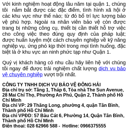
Với kinh nghiệm hoạt động lâu năm tại quận 1, chúng
tôi nắm bắt được các đặc điểm, tình hình xã hội ở
các khu vực như thế nào; từ đó bố trí lực lượng bảo
vệ phù hợp. Ngoài ra nhân viên bảo vệ còn được
trang bị những công cụ, thiết bị cần thiết hỗ trợ việc
cho công việc theo đúng quy định của pháp luật;
được huấn luyện một cách chuyên nghiệp về kỹ năng
nghiệp vụ, ứng phó kịp thời trong mọi tình huống, đặc
biệt là ở khu vực an ninh phức tạp như Quận 1.
Quý vị khách hàng có nhu cầu hãy liên hệ với chúng
tôi ngay để được trải nghiệm chất lượng
dịch vụ bảo
vệ chuyên nghiệp
vượt trội nhất.
CÔNG TY TNHH DỊCH VỤ BẢO VỆ ĐÔNG HẢI
Địa chỉ trụ sở: Tầng 1, Tháp 6, Tòa nhà The Sun Avenue,
28 Mai Chí Thọ, Phường An Phú, Quận 2, Thành phố Hồ
Chí Minh
Địa chỉ VP: 29 Thăng Long, phường 4, quận Tân Bình,
Thành phố Hồ Chí Minh
Địa chỉ VPĐD: 57 Bàu Cát 6, Phường 14, Quận Tân Bình,
Thành phố Hồ Chí Minh
Điện thoại: 028 62966 588 - Hotline: 0966375555