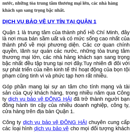
nước, những tòa trung tâm thương mại lớn, các nhà hàng
khách sạn sang trọng bậc nhất.
DỊCH VỤ BẢO VỆ UY TÍN TẠI QUẬN 1
Quận 1 là trung tâm của thành phố Hồ Chí Minh, đây
là nơi mua bán sầm uất và có mức sống cao nhất của
thành phố về mọi phương diện. Các cơ quan chính
quyền, lãnh sự quán các nước, những tòa trung tâm
thương mại lớn, các nhà hàng khách sạn sang trọng
bậc nhất đều tập trung tại nơi đây.Tuy nhiên đi đôi với
sự phát triển của nền kinh tế thì hoạt động của bọn tội
phạm cũng tinh vi và phức tạp hơn rất nhiều.
Góp phần mang lại sự an tâm cho tính mạng và tài
sản của Quý khách hàng, trong nhiều năm qua Công
ty
dịch vụ bảo vệ ĐÔNG HẢI
đã trở thành người bạn
đồng hành tin cậy của nhiều doanh nghiệp, công ty,
cửa hàng trên địa bàn Quận 1.
Công ty
dịch vụ bảo vệ
ĐÔNG HẢI
chuyên cung cấp
các loại hình
dịch vụ bảo vệ
cho mọi đối tượng khách