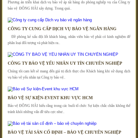
Phương án triễn khai dịch vụ bảo vệ áp tải hàng do phòng nghiệp vụ của Công ty
bảo vệ ĐÔNG HẢI xây dựng. Trong quá..
CÔNG TY CUNG CẤP DỊCH VỤ BẢO VỆ NGÂN HÀNG
Đề phòng kẻ xấu đội lốt khách hàng, nhân viên bảo vệ phải có kinh nghiệm để
phân loại đối tượng và phát hiện ra..
CÔNG TY BẢO VỆ YẾU NHÂN UY TÍN CHUYÊN NGHIỆP
Chúng tôi cam kết sẽ mang đến giá trị đích thực cho Khách hàng khi sử dụng dịch
vụ bảo vệ yếu nhân tại Công ty bảo vệ..
BẢO VỆ SỰ KIỆN-EVENT KHU VỰC HCM
Bảo vệ ĐÔNG HẢI hiểu rằng trong các buổi tổ chức Sự kiện chắc chắn không thể
tránh khỏi những vấn đề tiêu cực như..
BẢO VỆ TÀI SẢN CỐ ĐỊNH – BẢO VỆ CHUYÊN NGHIỆP