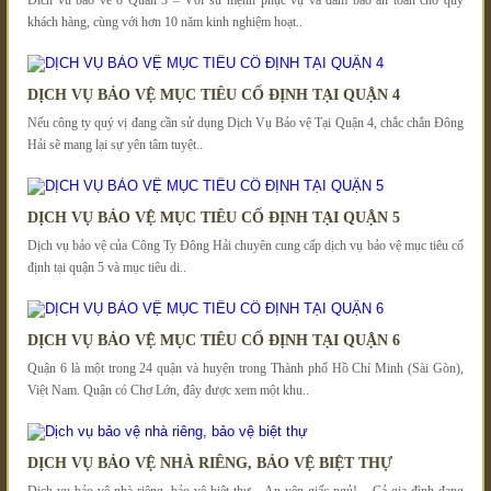
khách hàng, cùng với hơn 10 năm kinh nghiệm hoạt..
DỊCH VỤ BẢO VỆ MỤC TIÊU CỐ ĐỊNH TẠI QUẬN 4
Nếu công ty quý vị đang cần sử dụng Dịch Vụ Bảo vệ Tại Quận 4, chắc chắn Đông
Hải sẽ mang lại sự yên tâm tuyệt..
DỊCH VỤ BẢO VỆ MỤC TIÊU CỐ ĐỊNH TẠI QUẬN 5
Dịch vụ bảo vệ của Công Ty Đông Hải chuyên cung cấp dịch vụ bảo vệ mục tiêu cố
định tại quận 5 và mục tiêu di..
DỊCH VỤ BẢO VỆ MỤC TIÊU CỐ ĐỊNH TẠI QUẬN 6
Quận 6 là một trong 24 quận và huyện trong Thành phố Hồ Chí Minh (Sài Gòn),
Việt Nam. Quận có Chợ Lớn, đây được xem một khu..
DỊCH VỤ BẢO VỆ NHÀ RIÊNG, BẢO VỆ BIỆT THỰ
Dịch vụ bảo vệ nhà riêng, bảo vệ biệt thự – An yên giấc ngủ! – Cả gia đình đang