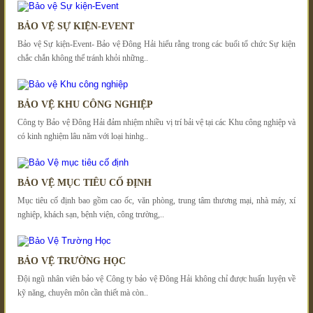
BẢO VỆ SỰ KIỆN-EVENT
Bảo vệ Sự kiện-Event- Bảo vệ Đông Hải hiểu rằng trong các buổi tổ chức Sự kiện
chắc chắn không thể tránh khỏi những..
BẢO VỆ KHU CÔNG NGHIỆP
Công ty Bảo vệ Đông Hải đảm nhiệm nhiều vị trí bải vệ tại các Khu công nghiệp và
có kinh nghiệm lâu năm với loại hinhg..
BẢO VỆ MỤC TIÊU CỐ ĐỊNH
Mục tiêu cố định bao gồm cao ốc, văn phòng, trung tâm thương mại, nhà máy, xí
nghiệp, khách sạn, bệnh viện, công trường,..
BẢO VỆ TRƯỜNG HỌC
Đội ngũ nhân viên bảo vệ Công ty bảo vệ Đông Hải không chỉ được huấn luyện về
kỹ năng, chuyên môn cần thiết mà còn..