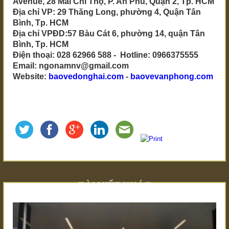
Avenue, 28 Mai Chí Thọ, P. An Phú, Quận 2, Tp. HCM
Địa chỉ VP: 29 Thăng Long, phường 4, Quận Tân
Bình, Tp. HCM
Địa chỉ VPĐD:57 Bàu Cát 6, phường 14, quận Tân
Bình, Tp. HCM
Điện thoại: 028 62966 588 - Hotline: 0966375555
Email: ngonamnv@gmail.com
Website:
baovedonghai.com
-
baovevanphong.com
BÀI VIẾT KHÁC