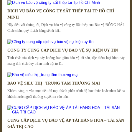
DỊCH VỤ BẢO VỆ CÔNG TY SẮT THÉP TẠI TP HỒ CHÍ
MINH
Hãy đến với chúng tôi, Dịch vụ bảo vệ công ty Sắt thép của Bảo vệ ĐÔNG HẢI.
Chắc chắn, quý khách hàng sẽ rất hài..
CÔNG TY CUNG CẤP DỊCH VỤ BẢO VỆ SỰ KIỆN UY TÍN
Tính chất của dịch vụ này không bao gồm bảo vệ tài sản, đặc điểm loại hình này
mang tính chất duy trì an ninh trật tự là..
BẢO VỆ SIÊU THỊ _TRUNG TÂM THƯƠNG MẠI
Khách hàng ra vào mục tiêu đủ mọi thành phần trình độ học thức khác nhau kể cả
khách nước ngoài thường xuyên ra vào nên..
CUNG CẤP DỊCH VỤ BẢO VỆ ÁP TẢI HÀNG HÓA – TÀI SẢN
GIÁ TRỊ CAO