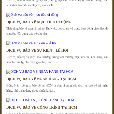
Với khâu tổ chức và phục vụ một cách..
DỊCH VỤ BẢO VỆ MỤC TIÊU DI ĐỘNG
Tháp tùng bảo vệ cá nhân tại nơi làm việc, nơi cư trú và trong hoạt động giao tiếp, di
chuyển. Nội dung bảo vệ chủ yếu..
DỊCH VỤ BẢO VỆ SỰ KIỆN – LỄ HỘI
Dịch vụ bảo vệ sự kiện khai trương: trung tâm thương mại, siêu thị, nhà hàng, chi
nhánh công ty, nhà máy, giới thiệu sản..
DỊCH VỤ BẢO VỆ NGÂN HÀNG TẠI HCM
Đông Hải - công ty bảo vệ tại HCM là đơn vị cung cấp dịch vụ bảo vệ tại ngân
hàng, nhà băng đang được nhiều khách..
DỊCH VỤ BẢO VỆ CÔNG TRÌNH TẠI HCM
Công ty bảo vệ tại công trình tại HCM - Đông chuyên cung cấp dịch vụ bảo vệ tại