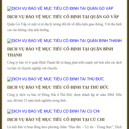
DỊCH VỤ BẢO VỆ MỤC TIÊU CỐ ĐỊNH TẠI QUẬN GÒ VẤP
Quận Gò Vấp có một vị trí địa lý tương đối tốt về điều kiện giao thông. Với địa hình
cao ráo không chịu ảnh hưởng..
DỊCH VỤ BẢO VỆ MỤC TIÊU CỐ ĐỊNH TẠI QUẬN BÌNH
THẠNH
Công ty bảo vệ ở quận Bình Thạnh đã và đang phát triển mạnh mẽ hơn nữa các dịch
vụ bảo vệ chuyên nghiệp với chuyên..
DỊCH VỤ BẢO VỆ MỤC TIÊU CỐ ĐỊNH TẠI THỦ ĐỨC
Công ty dịch vụ bảo vệ Đông Hải ở Thủ Đức được thành lập từ năm 2004. Đến
nay, đã hơn 15 năm kinh nghiệm trong lĩnh..
DỊCH VỤ BẢO VỆ MỤC TIÊU CỐ ĐỊNH TẠI CỦ CHI
Là một đơn vị hoạt đông theo phương châm “Đạo đức – Uy tín – Trung thực”, Dịch