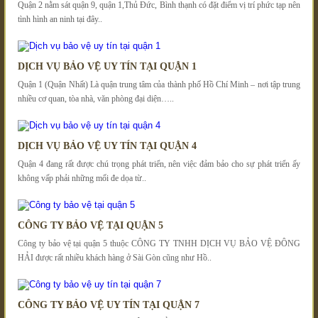
Quận 2 nằm sát quận 9, quận 1,Thủ Đức, Bình thạnh có đặt điểm vị trí phức tạp nên
tình hình an ninh tại đây..
DỊCH VỤ BẢO VỆ UY TÍN TẠI QUẬN 1
Quận 1 (Quận Nhất) Là quận trung tâm của thành phố Hồ Chí Minh – nơi tập trung
nhiều cơ quan, tòa nhà, văn phòng đại diện…..
DỊCH VỤ BẢO VỆ UY TÍN TẠI QUẬN 4
Quận 4 đang rất được chú trọng phát triển, nên việc đảm bảo cho sự phát triển ấy
không vấp phải những mối đe dọa từ..
CÔNG TY BẢO VỆ TẠI QUẬN 5
Công ty bảo vệ tại quận 5 thuộc CÔNG TY TNHH DỊCH VỤ BẢO VỆ ĐÔNG
HẢI được rất nhiều khách hàng ở Sài Gòn cũng như Hồ..
CÔNG TY BẢO VỆ UY TÍN TẠI QUẬN 7