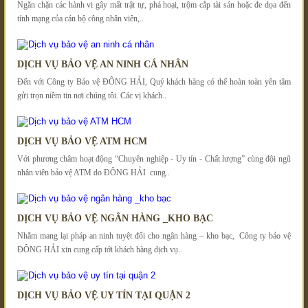
Ngăn chặn các hành vi gây mất trật tự, phá hoại, trộm cắp tài sản hoặc đe dọa đến
tính mạng của cán bộ công nhân viên,..
DỊCH VỤ BẢO VỆ AN NINH CÁ NHÂN
Đến với Công ty Bảo vệ ĐÔNG HẢI, Quý khách hàng có thể hoàn toàn yên tâm
gửi trọn niềm tin nơi chúng tôi. Các vị khách..
DỊCH VỤ BẢO VỆ ATM HCM
Với phương châm hoạt động “Chuyên nghiệp - Uy tín - Chất lượng” cùng đội ngũ
nhân viên bảo vệ ATM do ĐÔNG HẢI cung..
DỊCH VỤ BẢO VỆ NGÂN HÀNG _KHO BẠC
Nhằm mang lại pháp an ninh tuyệt đối cho ngân hàng – kho bạc, Công ty bảo vệ
ĐÔNG HẢI xin cung cấp tới khách hàng dịch vụ..
DỊCH VỤ BẢO VỆ UY TÍN TẠI QUẬN 2