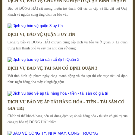
DỊCH VỤ BẢO VỆ CHUYÊN NGHIỆP Ở QUẬN BÌNH THẠNH
Bảo vệ ĐÔNG HẢI rất mong muốn trở thành đối tác tin cậy và lâu dài với Quý
khách về nguồn cung ứng dịch vụ bảo vệ..
DỊCH VỤ BẢO VỆ QUẬN 3 UY TÍN
Công ty bảo vệ ĐÔNG HẢI chuyên cung cấp dịch vụ bảo vệ ở Quận 3. Là quận
trung tâm thành phố vì vậy mà nhu cầu sử dụng..
DỊCH VỤ BẢO VỆ TÀI SẢN CỐ ĐỊNH QUẬN 3
Với tình hình tội phạm ngày càng manh động và táo tợn thì các mục tiêu cố định
như: ngân hàng,nhà máy xí nghiệp,tiệm..
DỊCH VỤ BẢO VỆ ÁP TẢI HÀNG HÓA - TIỀN - TÀI SẢN CÓ
GIÁ TRỊ
Chính vì thế khách hàng nên sử dụng dịch vụ áp tải hàng hóa - tài sản có giá trị của
công ty bảo vệ ĐÔNG HẢI nhằm..