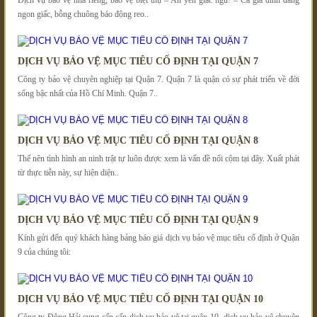
ngon giấc, bỗng chuông báo động reo..
DỊCH VỤ BẢO VỆ MỤC TIÊU CỐ ĐỊNH TẠI QUẬN 7
Công ty bảo vệ chuyên nghiệp tại Quận 7. Quận 7 là quận có sự phát triển về đời
sống bậc nhất của Hồ Chí Minh. Quận 7..
DỊCH VỤ BẢO VỆ MỤC TIÊU CỐ ĐỊNH TẠI QUẬN 8
Thế nên tình hình an ninh trật tự luôn được xem là vấn đề nổi cộm tại đây. Xuất phát
từ thực tiễn này, sự hiện diện..
DỊCH VỤ BẢO VỆ MỤC TIÊU CỐ ĐỊNH TẠI QUẬN 9
Kính gửi đến quý khách hàng bảng báo giá dịch vụ bảo vệ mục tiêu cố định ở Quận
9 của chúng tôi:
DỊCH VỤ BẢO VỆ MỤC TIÊU CỐ ĐỊNH TẠI QUẬN 10
Công ty Đông Hải cung cấp cấp dịch vụ bảo vê tại quân 10 dịch vụ bảo vệ chuyên