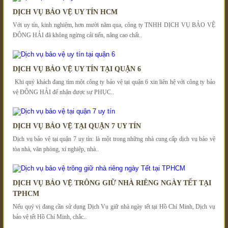
DỊCH VỤ BẢO VỆ UY TÍN HCM
Với uy tín, kinh nghiệm, hơn mười năm qua, công ty TNHH DỊCH VỤ BẢO VỆ
ĐÔNG HẢI đã không ngừng cải tiến, nâng cao chất..
DỊCH VỤ BẢO VỆ UY TÍN TẠI QUẬN 6
Khi quý khách đang tìm một công ty bảo vệ tại quận 6 xin liên hệ với công ty bảo
vệ ĐÔNG HẢI để nhận được sự PHỤC..
DỊCH VỤ BẢO VỆ TẠI QUẬN 7 UY TÍN
Dịch vụ bảo vệ tại quận 7 uy tín: là một trong những nhà cung cấp dịch vụ bảo vệ
tòa nhà, văn phòng, xí nghiệp, nhà..
DỊCH VỤ BẢO VỆ TRÔNG GIỮ NHÀ RIÊNG NGÀY TẾT TẠI
TPHCM
Nếu quý vị đang cần sử dụng Dịch Vụ giữ nhà ngày tết tại Hồ Chí Minh, Dịch vụ
bảo vệ tết Hồ Chí Minh, chắc..