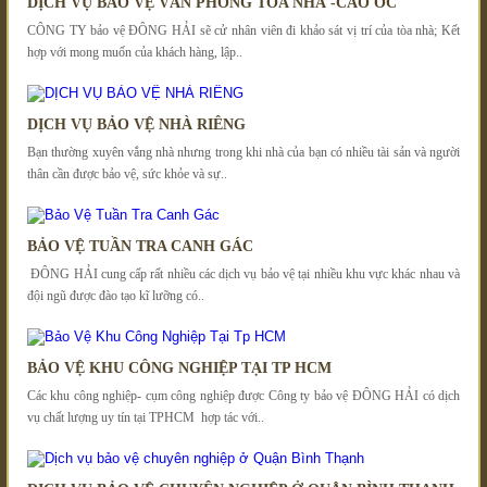
DỊCH VỤ BẢO VỆ VĂN PHÒNG TÒA NHÀ -CAO ỐC
CÔNG TY bảo vệ ĐÔNG HẢI sẽ cử nhân viên đi khảo sát vị trí của tòa nhà; Kết
hợp với mong muốn của khách hàng, lập..
DỊCH VỤ BẢO VỆ NHÀ RIÊNG
Bạn thường xuyên vắng nhà nhưng trong khi nhà của bạn có nhiều tài sản và người
thân cần được bảo vệ, sức khỏe và sự..
BẢO VỆ TUẦN TRA CANH GÁC
ĐÔNG HẢI cung cấp rất nhiều các dịch vụ bảo vệ tại nhiều khu vực khác nhau và
đội ngũ được đào tạo kĩ lưỡng có..
BẢO VỆ KHU CÔNG NGHIỆP TẠI TP HCM
Các khu công nghiệp- cụm công nghiệp được Công ty bảo vệ ĐÔNG HẢI có dịch
vụ chất lượng uy tín tại TPHCM hợp tác với..