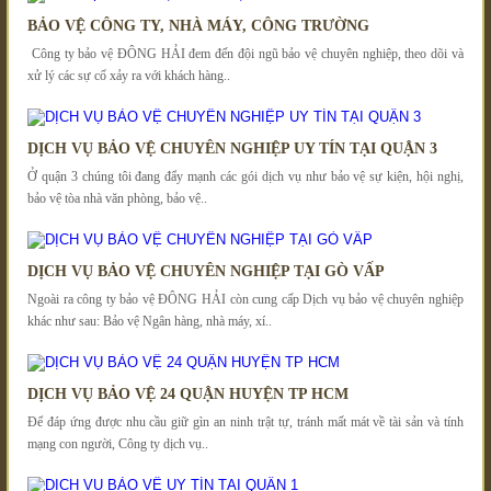
BẢO VỆ CÔNG TY, NHÀ MÁY, CÔNG TRƯỜNG
Công ty bảo vệ ĐÔNG HẢI đem đến đội ngũ bảo vệ chuyên nghiệp, theo dõi và
xử lý các sự cố xảy ra với khách hàng..
DỊCH VỤ BẢO VỆ CHUYÊN NGHIỆP UY TÍN TẠI QUẬN 3
Ở quận 3 chúng tôi đang đẩy mạnh các gói dịch vụ như bảo vệ sự kiện, hội nghị,
bảo vệ tòa nhà văn phòng, bảo vệ..
DỊCH VỤ BẢO VỆ CHUYÊN NGHIỆP TẠI GÒ VẤP
Ngoài ra công ty bảo vệ ĐÔNG HẢI còn cung cấp Dịch vụ bảo vệ chuyên nghiệp
khác như sau: Bảo vệ Ngân hàng, nhà máy, xí..
DỊCH VỤ BẢO VỆ 24 QUẬN HUYỆN TP HCM
Để đáp ứng được nhu cầu giữ gìn an ninh trật tự, tránh mất mát về tài sản và tính
mạng con người, Công ty dịch vụ..