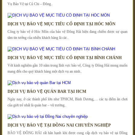
Vụ Bảo Vệ tại Củ Chi – Đông..
DỊCH VỤ BẢO VỆ MỤC TIÊU CỐ ĐỊNH TẠI HÓC MÔN
Công ty bảo vệ ở Hóc Môn của bảo vệ Đông Hải hiện đang chiếm được sự quan
tâm tin tưởng của nhiều khách hàng là các..
DỊCH VỤ BẢO VỆ MỤC TIÊU CỐ ĐỊNH TẠI BÌNH CHÁNH
Với kinh nghiệm gần 10 năm trong lĩnh vực bảo vệ, Công ty Đông Hải mong muốn
mang đến cho quý khách hàng một dịch vụ an ninh..
DỊCH VỤ BẢO VỆ QUÁN BAR TẠI HCM
Ngày nay, ở các thành phố lớn như TPHCM, Bình Dương,… các tụ điểm ăn chơi
của giới trẻ nhất là quán bar – vũ trường..
DỊCH VỤ BẢO VỆ TẠI ĐỒNG NAI CHUYÊN NGHIỆP
BẢO VỆ ĐÔNG HẢI rất hân hạnh khi được cung cấp dịch vụ bảo vệ tại Đồng