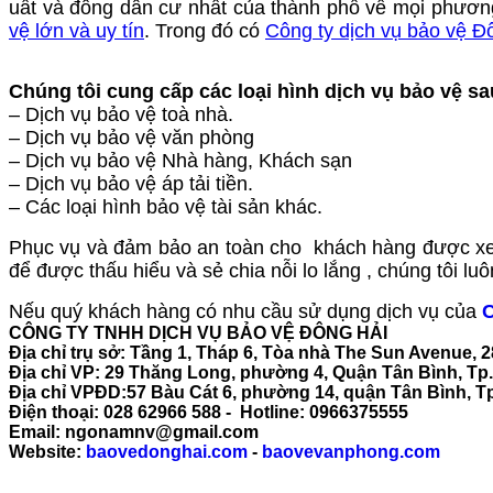
uất và đông dân cư nhất của thành phố về mọi phương 
vệ lớn và uy tín
. Trong đó có
Công ty dịch vụ bảo vệ Đ
Chúng tôi cung cấp các loại hình dịch vụ bảo vệ sa
– Dịch vụ bảo vệ toà nhà.
– Dịch vụ bảo vệ văn phòng
– Dịch vụ bảo vệ Nhà hàng, Khách sạn
– Dịch vụ bảo vệ áp tải tiền.
– Các loại hình bảo vệ tài sản khác.
Phục vụ và đảm bảo an toàn cho khách hàng được xe
để được thấu hiểu và sẻ chia nỗi lo lắng , chúng tôi 
Nếu quý khách hàng có nhu cầu sử dụng dịch vụ của
C
CÔNG TY TNHH DỊCH VỤ BẢO VỆ ĐÔNG HẢI
Địa chỉ trụ sở: Tầng 1, Tháp 6, Tòa nhà The Sun Avenue, 
Địa chỉ VP: 29 Thăng Long, phường 4, Quận Tân Bình, T
Địa chỉ VPĐD:57 Bàu Cát 6, phường 14, quận Tân Bình, 
Điện thoại: 028 62966 588 - Hotline: 0966375555
Email: ngonamnv@gmail.com
Website:
baovedonghai.com
-
baovevanphong.com