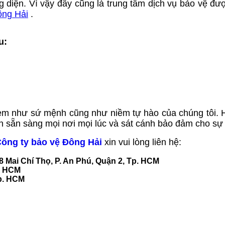
diện. Vì vậy đây cũng là trung tâm dịch vụ bảo vệ được
ông Hải
.
u:
m như sứ mệnh cũng như niềm tự hào của chúng tôi. H
luôn sẵn sàng mọi nơi mọi lúc và sát cánh bảo đảm cho 
ông ty bảo vệ Đông Hải
xin vui lòng liên hệ:
28 Mai Chí Thọ, P. An Phú, Quận 2, Tp. HCM
p. HCM
Tp. HCM