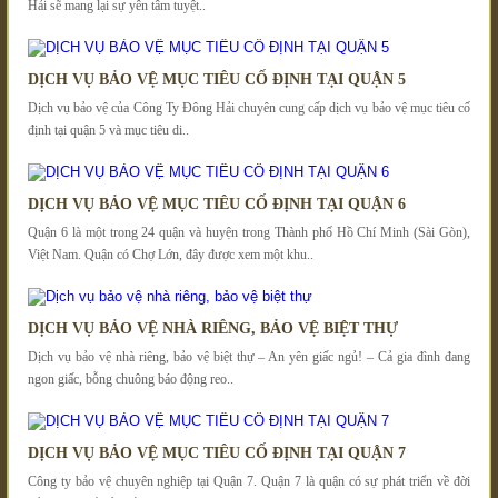
Hải sẽ mang lại sự yên tâm tuyệt..
DỊCH VỤ BẢO VỆ MỤC TIÊU CỐ ĐỊNH TẠI QUẬN 5
Dịch vụ bảo vệ của Công Ty Đông Hải chuyên cung cấp dịch vụ bảo vệ mục tiêu cố
định tại quận 5 và mục tiêu di..
DỊCH VỤ BẢO VỆ MỤC TIÊU CỐ ĐỊNH TẠI QUẬN 6
Quận 6 là một trong 24 quận và huyện trong Thành phố Hồ Chí Minh (Sài Gòn),
Việt Nam. Quận có Chợ Lớn, đây được xem một khu..
DỊCH VỤ BẢO VỆ NHÀ RIÊNG, BẢO VỆ BIỆT THỰ
Dịch vụ bảo vệ nhà riêng, bảo vệ biệt thự – An yên giấc ngủ! – Cả gia đình đang
ngon giấc, bỗng chuông báo động reo..
DỊCH VỤ BẢO VỆ MỤC TIÊU CỐ ĐỊNH TẠI QUẬN 7
Công ty bảo vệ chuyên nghiệp tại Quận 7. Quận 7 là quận có sự phát triển về đời