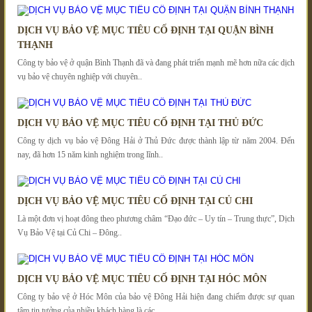
DỊCH VỤ BẢO VỆ MỤC TIÊU CỐ ĐỊNH TẠI QUẬN BÌNH
THẠNH
Công ty bảo vệ ở quận Bình Thạnh đã và đang phát triển mạnh mẽ hơn nữa các dịch
vụ bảo vệ chuyên nghiệp với chuyên..
DỊCH VỤ BẢO VỆ MỤC TIÊU CỐ ĐỊNH TẠI THỦ ĐỨC
Công ty dịch vụ bảo vệ Đông Hải ở Thủ Đức được thành lập từ năm 2004. Đến
nay, đã hơn 15 năm kinh nghiệm trong lĩnh..
DỊCH VỤ BẢO VỆ MỤC TIÊU CỐ ĐỊNH TẠI CỦ CHI
Là một đơn vị hoạt đông theo phương châm “Đạo đức – Uy tín – Trung thực”, Dịch
Vụ Bảo Vệ tại Củ Chi – Đông..
DỊCH VỤ BẢO VỆ MỤC TIÊU CỐ ĐỊNH TẠI HÓC MÔN
Công ty bảo vệ ở Hóc Môn của bảo vệ Đông Hải hiện đang chiếm được sự quan
tâm tin tưởng của nhiều khách hàng là các..