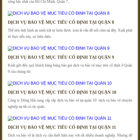
sống bậc nhất của Hồ Chí Minh. Quận 7..
DỊCH VỤ BẢO VỆ MỤC TIÊU CỐ ĐỊNH TẠI QUẬN 8
Thế nên tình hình an ninh trật tự luôn được xem là vấn đề nổi cộm tại đây. Xuất phát
từ thực tiễn này, sự hiện diện..
DỊCH VỤ BẢO VỆ MỤC TIÊU CỐ ĐỊNH TẠI QUẬN 9
Kính gửi đến quý khách hàng bảng báo giá dịch vụ bảo vệ mục tiêu cố định ở Quận
9 của chúng tôi:
DỊCH VỤ BẢO VỆ MỤC TIÊU CỐ ĐỊNH TẠI QUẬN 10
Công ty Đông Hải cung cấp cấp dịch vụ bảo vê tại quân 10 dịch vụ bảo vệ chuyên
nghiệp tại tất cả các quận..
DỊCH VỤ BẢO VỆ MỤC TIÊU CỐ ĐỊNH TẠI QUẬN 11
Dịch vụ bảo vệ là dịch vụ cần thiết hiện nay với rất nhiều doanh nghiệp. Nhưng để