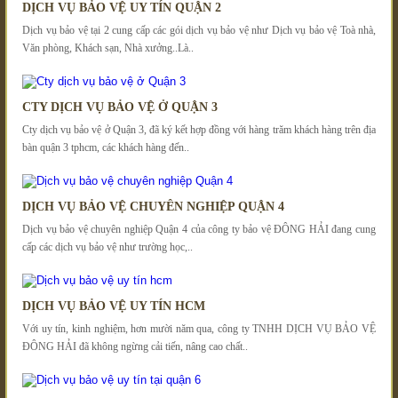
DỊCH VỤ BẢO VỆ UY TÍN QUẬN 2
Dịch vụ bảo vệ tại 2 cung cấp các gói dịch vụ bảo vệ như Dịch vụ bảo vệ Toà nhà,
Văn phòng, Khách sạn, Nhà xưởng..Là..
CTY DỊCH VỤ BẢO VỆ Ở QUẬN 3
Cty dịch vụ bảo vệ ở Quận 3, đã ký kết hợp đồng với hàng trăm khách hàng trên địa
bàn quận 3 tphcm, các khách hàng đến..
DỊCH VỤ BẢO VỆ CHUYÊN NGHIỆP QUẬN 4
Dịch vụ bảo vệ chuyên nghiệp Quận 4 của công ty bảo vệ ĐÔNG HẢI đang cung
cấp các dịch vụ bảo vệ như trường học,..
DỊCH VỤ BẢO VỆ UY TÍN HCM
Với uy tín, kinh nghiệm, hơn mười năm qua, công ty TNHH DỊCH VỤ BẢO VỆ
ĐÔNG HẢI đã không ngừng cải tiến, nâng cao chất..