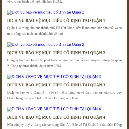
vệ cho các bệnh viện trên địa bàn HCM,..
DỊCH VỤ BẢO VỆ MỤC TIÊU CỐ ĐỊNH TẠI QUẬN 1
Quận 1 là trung tâm của thành phố Hồ Chí Minh, đây là nơi mua bán sầm uất và có
mức sống cao nhất của thành phố về mọi..
DỊCH VỤ BẢO VỆ MỤC TIÊU CỐ ĐỊNH TẠI QUẬN 2
Công ty bảo vệ Đông Hải phát triển các gói dịch vụ bảo vệ chuyên nghiệp tại quận
2. Công ty được thành lập từ năm 2004..
DỊCH VỤ BẢO VỆ MỤC TIÊU CỐ ĐỊNH TẠI QUẬN 3
Dich vu bao ve o Quan 3 – Với sứ mệnh phục vụ và đảm bảo an toàn cho quý
khách hàng, cùng với hơn 10 năm kinh nghiệm hoạt..
DỊCH VỤ BẢO VỆ MỤC TIÊU CỐ ĐỊNH TẠI QUẬN 4
Nếu công ty quý vị đang cần sử dụng Dịch Vụ Bảo vệ Tại Quận 4, chắc chắn Đông