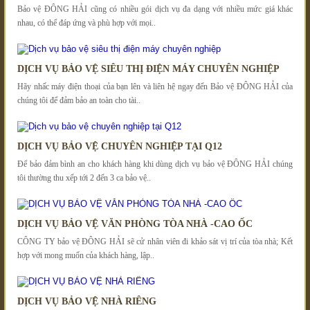
Bảo vệ ĐÔNG HẢI cũng có nhiều gói dịch vụ đa dạng với nhiều mức giá khác
nhau, có thể đáp ứng và phù hợp với mọi..
DỊCH VỤ BẢO VỆ SIÊU THỊ ĐIỆN MÁY CHUYÊN NGHIỆP
Hãy nhấc máy điện thoại của bạn lên và liên hệ ngay đến Bảo vệ ĐÔNG HẢI của
chúng tôi để đảm bảo an toàn cho tài..
DỊCH VỤ BẢO VỆ CHUYÊN NGHIỆP TẠI Q12
Để bảo đảm bình an cho khách hàng khi dùng dịch vụ bảo vệ ĐÔNG HẢI chúng
tôi thường thu xếp tới 2 đến 3 ca bảo vệ..
DỊCH VỤ BẢO VỆ VĂN PHÒNG TÒA NHÀ -CAO ỐC
CÔNG TY bảo vệ ĐÔNG HẢI sẽ cử nhân viên đi khảo sát vị trí của tòa nhà; Kết
hợp với mong muốn của khách hàng, lập..
DỊCH VỤ BẢO VỆ NHÀ RIÊNG