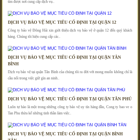
tìm được nơi cung cấp dịch vụ..
DỊCH VỤ BẢO VỆ MỤC TIÊU CỐ ĐỊNH TẠI QUẬN 12
Công ty bảo vệ Đông Hải xin giới thiệu dịch vụ bảo vệ ở quận 12 đến quý khách
hàng. Chúng tôi hiện cung cấp các..
DỊCH VỤ BẢO VỆ MỤC TIÊU CỐ ĐỊNH TẠI QUẬN TÂN
BÌNH
Dịch vụ bảo vệ tại quận Tân Bình của chúng tôi ra đời với mong muốn không chỉ là
cầu nối trong việc giữ gìn an ninh..
DỊCH VỤ BẢO VỆ MỤC TIÊU CỐ ĐỊNH TẠI QUẬN TÂN PHÚ
Luôn tự hào là một trong những công ty bảo vệ uy tín hàng đầu, Cong ty bao ve o
Tan Phu thừa kế những tinh thần làm việc..
DỊCH VỤ BẢO VỆ MỤC TIÊU CỐ ĐỊNH TẠI QUẬN BÌNH