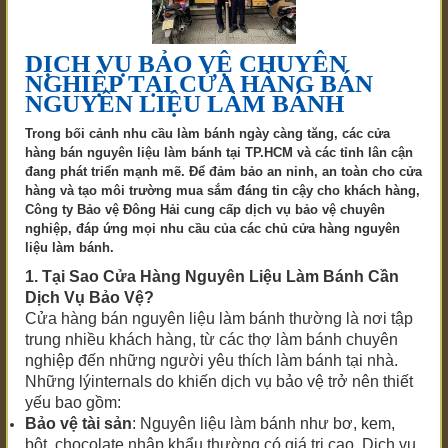
DỊCH VỤ BẢO VỆ CHUYÊN
NGHIỆP TẠI CỬA HÀNG BÁN
NGUYÊN LIỆU LÀM BÁNH
Trong bối cảnh nhu cầu làm bánh ngày càng tăng, các cửa
hàng bán nguyên liệu làm bánh tại TP.HCM và các tỉnh lân cận
đang phát triển mạnh mẽ. Để đảm bảo an ninh, an toàn cho cửa
hàng và tạo môi trường mua sắm đáng tin cậy cho khách hàng,
Công ty Bảo vệ Đông Hải cung cấp dịch vụ bảo vệ chuyên
nghiệp, đáp ứng mọi nhu cầu của các chủ cửa hàng nguyên
liệu làm bánh.
1. Tại Sao Cửa Hàng Nguyên Liệu Làm Bánh Cần
Dịch Vụ Bảo Vệ?
Cửa hàng bán nguyên liệu làm bánh thường là nơi tập
trung nhiều khách hàng, từ các thợ làm bánh chuyên
nghiệp đến những người yêu thích làm bánh tại nhà.
Những lýinternals do khiến dịch vụ bảo vệ trở nên thiết
yếu bao gồm:
Bảo vệ tài sản
: Nguyên liệu làm bánh như bơ, kem,
bột, chocolate nhập khẩu thường có giá trị cao. Dịch vụ