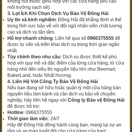
không hút thuốc (phù hợp với các cửa hàng yêu cầu
môi trường sạch sẽ).
3. Lợi Ích Khi Chọn Dịch Vụ Bảo Vệ Đông Hải
Uy tín và kinh nghiệm
: Đông Hải đã khẳng định vị thế
trong lĩnh vực bảo vệ với đội ngũ nhân viên chất lượng
cao và dịch vụ tận tâm.
Hỗ trợ nhanh chóng
: Liên hệ qua số
0966375555
để
được tư vấn và triển khai dịch vụ trong thời gian ngắn
nhất.
Tùy chỉnh theo nhu cầu
: Dịch vụ được thiết kế phù
hợp với quy mô và đặc điểm của từng cửa hàng, từ cửa
hàng nhỏ đến siêu thị nguyên liệu lớn như Beemart,
BakerLand, hoặc Nhất Hương.
4. Liên Hệ Với Công Ty Bảo Vệ Đông Hải
Nếu bạn đang sở hữu hoặc quản lý một cửa hàng bán
nguyên liệu làm bánh và cần dịch vụ bảo vệ chuyên
nghiệp, hãy liên hệ ngay với
Công ty Bảo vệ Đông Hải
để được hỗ trợ:
Hotline
: 0966375555
Thời gian làm việc
: 24/7
Hãy để Đông Hải đồng hành cùng bạn, mang lại sự an
tâm và an toàn tuyệt đối cho cửa hàng của bạn!