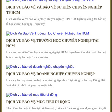
DỊCH VỤ BẢO VỆ VÀ BẢO VỆ SỰ KIỆN CHUYÊN NGHIỆP
TP.HCM
Dịch vụ bảo vệ và bảo vệ sự kiện chuyên nghiệp TP.HCM Dịch vụ công tác bảo vệ
lễ hội, event, hội nghị,...hiện nay..
DỊCH VỤ BẢO VỆ TRƯỜNG HỌC CHUYÊN NGHIỆP TẠI
HCM
Dịch vụ bảo vệ trường học chuyên nghiệp tại HCM, bạn đang tìm nhân viên bảo vệ
hoặc công ty bảo vệ có dịch vụ bảo..
DỊCH VỤ BẢO VỆ DOANH NGHIỆP CHUYÊN NGHIỆP
Dịch vụ bảo vệ doanh nghiệp chuyên nghiệp chỉ có tại công ty bảo vệ Đông Hải.
Với khâu tổ chức và phục vụ một cách..
DỊCH VỤ BẢO VỆ MỤC TIÊU DI ĐỘNG
Tháp tùng bảo vệ cá nhân tại nơi làm việc, nơi cư trú và trong hoạt động giao tiếp, di