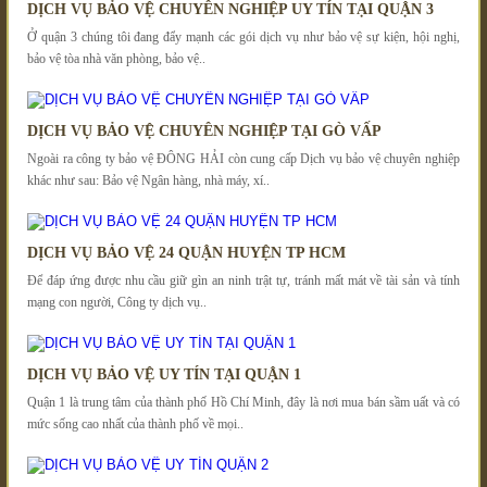
DỊCH VỤ BẢO VỆ CHUYÊN NGHIỆP UY TÍN TẠI QUẬN 3
Ở quận 3 chúng tôi đang đẩy mạnh các gói dịch vụ như bảo vệ sự kiện, hội nghị,
bảo vệ tòa nhà văn phòng, bảo vệ..
DỊCH VỤ BẢO VỆ CHUYÊN NGHIỆP TẠI GÒ VẤP
Ngoài ra công ty bảo vệ ĐÔNG HẢI còn cung cấp Dịch vụ bảo vệ chuyên nghiệp
khác như sau: Bảo vệ Ngân hàng, nhà máy, xí..
DỊCH VỤ BẢO VỆ 24 QUẬN HUYỆN TP HCM
Để đáp ứng được nhu cầu giữ gìn an ninh trật tự, tránh mất mát về tài sản và tính
mạng con người, Công ty dịch vụ..
DỊCH VỤ BẢO VỆ UY TÍN TẠI QUẬN 1
Quận 1 là trung tâm của thành phố Hồ Chí Minh, đây là nơi mua bán sầm uất và có
mức sống cao nhất của thành phố về mọi..