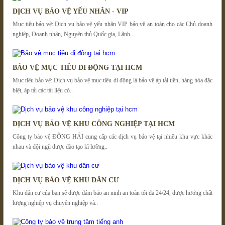
DỊCH VỤ BẢO VỆ YẾU NHÂN - VIP
Mục tiêu bảo vệ: Dịch vụ bảo vệ yếu nhân VIP bảo vệ an toàn cho các Chủ doanh
nghiệp, Doanh nhân, Nguyên thủ Quốc gia, Lãnh..
BẢO VỆ MỤC TIÊU DI ĐỘNG TẠI HCM
Mục tiêu bảo vệ: Dịch vụ bảo vệ mục tiêu di động là bảo vệ áp tải tiền, hàng hóa đặc
biệt, áp tải các tài liệu có..
DỊCH VỤ BẢO VỆ KHU CÔNG NGHIỆP TẠI HCM
Công ty bảo vệ ĐÔNG HẢI cung cấp các dịch vụ bảo vệ tại nhiều khu vực khác
nhau và đội ngũ được đào tạo kĩ lưỡng..
DỊCH VỤ BẢO VỆ KHU DÂN CƯ
Khu dân cư của bạn sẽ được đảm bảo an ninh an toàn tối đa 24/24, được hưởng chất
lượng nghiệp vụ chuyên nghiệp và..