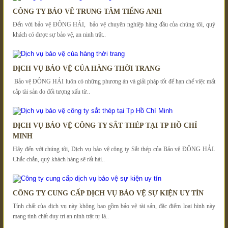
CÔNG TY BẢO VÊ TRUNG TÂM TIẾNG ANH
Đến với bảo vệ ĐÔNG HẢI, bảo vệ chuyên nghiệp hàng đầu của chúng tôi, quý
khách có được sự bảo vệ, an ninh trật..
DỊCH VỤ BẢO VỆ CỦA HÀNG THỜI TRANG
Bảo vệ ĐÔNG HẢI luôn có những phương án và giải pháp tốt để hạn chế việc mất
cắp tài sản do đối tượng xấu từ..
DỊCH VỤ BẢO VỆ CÔNG TY SẮT THÉP TẠI TP HỒ CHÍ
MINH
Hãy đến với chúng tôi, Dịch vụ bảo vệ công ty Sắt thép của Bảo vệ ĐÔNG HẢI.
Chắc chắn, quý khách hàng sẽ rất hài..
CÔNG TY CUNG CẤP DỊCH VỤ BẢO VỆ SỰ KIỆN UY TÍN
Tính chất của dịch vụ này không bao gồm bảo vệ tài sản, đặc điểm loại hình này
mang tính chất duy trì an ninh trật tự là..