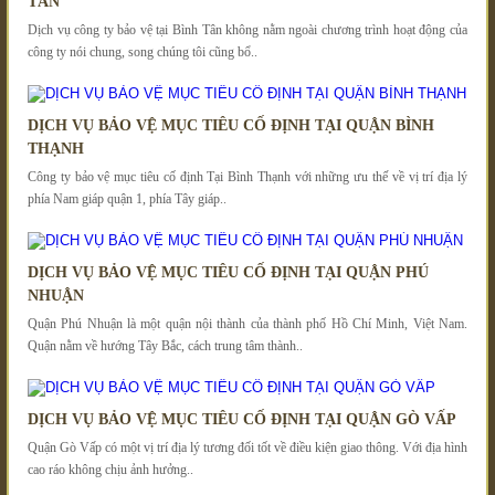
TÂN
Dịch vụ công ty bảo vệ tại Bình Tân không nằm ngoài chương trình hoạt động của
công ty nói chung, song chúng tôi cũng bổ..
DỊCH VỤ BẢO VỆ MỤC TIÊU CỐ ĐỊNH TẠI QUẬN BÌNH
THẠNH
Công ty bảo vệ mục tiêu cố định Tại Bình Thạnh với những ưu thế về vị trí địa lý
phía Nam giáp quận 1, phía Tây giáp..
DỊCH VỤ BẢO VỆ MỤC TIÊU CỐ ĐỊNH TẠI QUẬN PHÚ
NHUẬN
Quận Phú Nhuận là một quận nội thành của thành phố Hồ Chí Minh, Việt Nam.
Quận nằm về hướng Tây Bắc, cách trung tâm thành..
DỊCH VỤ BẢO VỆ MỤC TIÊU CỐ ĐỊNH TẠI QUẬN GÒ VẤP
Quận Gò Vấp có một vị trí địa lý tương đối tốt về điều kiện giao thông. Với địa hình
cao ráo không chịu ảnh hưởng..