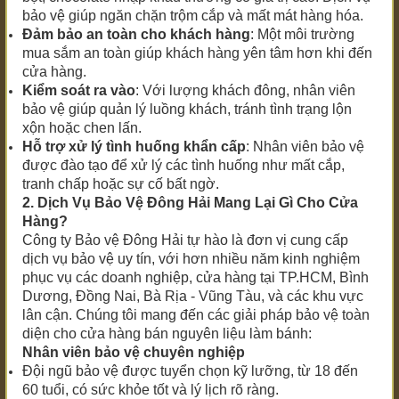
bảo vệ giúp ngăn chặn trộm cắp và mất mát hàng hóa.
Đảm bảo an toàn cho khách hàng
: Một môi trường
mua sắm an toàn giúp khách hàng yên tâm hơn khi đến
cửa hàng.
Kiểm soát ra vào
: Với lượng khách đông, nhân viên
bảo vệ giúp quản lý luồng khách, tránh tình trạng lộn
xộn hoặc chen lấn.
Hỗ trợ xử lý tình huống khẩn cấp
: Nhân viên bảo vệ
được đào tạo để xử lý các tình huống như mất cắp,
tranh chấp hoặc sự cố bất ngờ.
2. Dịch Vụ Bảo Vệ Đông Hải Mang Lại Gì Cho Cửa
Hàng?
Công ty Bảo vệ Đông Hải tự hào là đơn vị cung cấp
dịch vụ bảo vệ uy tín, với hơn nhiều năm kinh nghiệm
phục vụ các doanh nghiệp, cửa hàng tại TP.HCM, Bình
Dương, Đồng Nai, Bà Rịa - Vũng Tàu, và các khu vực
lân cận. Chúng tôi mang đến các giải pháp bảo vệ toàn
diện cho cửa hàng bán nguyên liệu làm bánh:
Nhân viên bảo vệ chuyên nghiệp
Đội ngũ bảo vệ được tuyển chọn kỹ lưỡng, từ 18 đến
60 tuổi, có sức khỏe tốt và lý lịch rõ ràng.