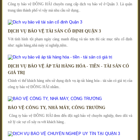
Công ty bảo vệ ĐÔNG HẢI chuyên cung cấp dịch vụ bảo vệ ở Quận 3. Là quận
trung tâm thành phố vì vậy mà nhu cầu sử dụng..
DỊCH VỤ BẢO VỆ TÀI SẢN CỐ ĐỊNH QUẬN 3
Với tình hình tội phạm ngày càng manh động và táo tợn thì các mục tiêu cố định
như: ngân hàng,nhà máy xí nghiệp,tiệm..
DỊCH VỤ BẢO VỆ ÁP TẢI HÀNG HÓA - TIỀN - TÀI SẢN CÓ
GIÁ TRỊ
Chính vì thế khách hàng nên sử dụng dịch vụ áp tải hàng hóa - tài sản có giá trị của
công ty bảo vệ ĐÔNG HẢI nhằm..
BẢO VỆ CÔNG TY, NHÀ MÁY, CÔNG TRƯỜNG
Công ty bảo vệ ĐÔNG HẢI đem đến đội ngũ bảo vệ chuyên nghiệp, theo dõi và
xử lý các sự cố xảy ra với khách hàng..