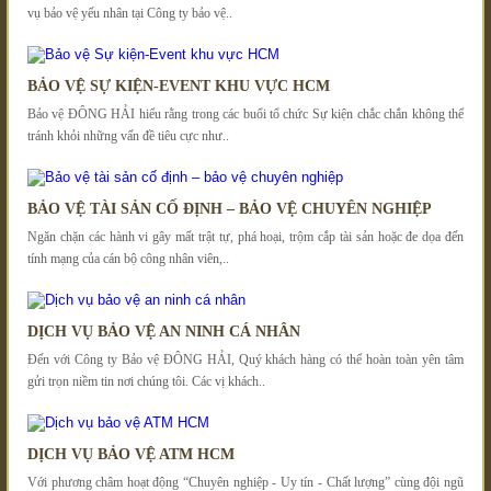
vụ bảo vệ yếu nhân tại Công ty bảo vệ..
BẢO VỆ SỰ KIỆN-EVENT KHU VỰC HCM
Bảo vệ ĐÔNG HẢI hiểu rằng trong các buổi tổ chức Sự kiện chắc chắn không thể
tránh khỏi những vấn đề tiêu cực như..
BẢO VỆ TÀI SẢN CỐ ĐỊNH – BẢO VỆ CHUYÊN NGHIỆP
Ngăn chặn các hành vi gây mất trật tự, phá hoại, trộm cắp tài sản hoặc đe dọa đến
tính mạng của cán bộ công nhân viên,..
DỊCH VỤ BẢO VỆ AN NINH CÁ NHÂN
Đến với Công ty Bảo vệ ĐÔNG HẢI, Quý khách hàng có thể hoàn toàn yên tâm
gửi trọn niềm tin nơi chúng tôi. Các vị khách..
DỊCH VỤ BẢO VỆ ATM HCM
Với phương châm hoạt động “Chuyên nghiệp - Uy tín - Chất lượng” cùng đội ngũ