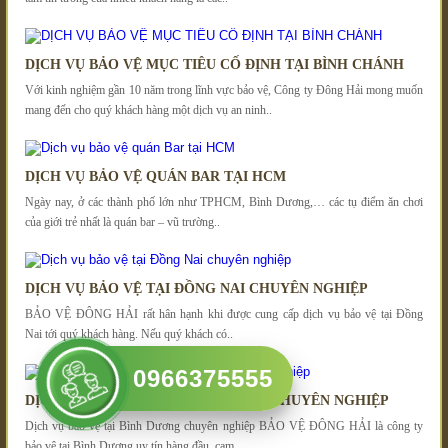
DỊCH VỤ BẢO VỆ MỤC TIÊU CỐ ĐỊNH TẠI BÌNH CHÁNH
Với kinh nghiệm gần 10 năm trong lĩnh vực bảo vệ, Công ty Đông Hải mong muốn
mang đến cho quý khách hàng một dịch vụ an ninh..
DỊCH VỤ BẢO VỆ QUÁN BAR TẠI HCM
Ngày nay, ở các thành phố lớn như TPHCM, Bình Dương,… các tụ điểm ăn chơi
của giới trẻ nhất là quán bar – vũ trường..
DỊCH VỤ BẢO VỆ TẠI ĐỒNG NAI CHUYÊN NGHIỆP
BẢO VỆ ĐÔNG HẢI rất hân hạnh khi được cung cấp dịch vụ bảo vệ tại Đồng
Nai tới quý khách hàng. Nếu quý khách có..
0966375555
DỊCH VỤ BẢO VỆ TẠI BÌNH DƯƠNG CHUYÊN NGHIỆP
Dịch vụ bảo vệ tại Bình Dương chuyên nghiệp BẢO VỆ ĐÔNG HẢI là công ty
bảo vệ tại Bình Dương uy tín hàng đầu, cam..