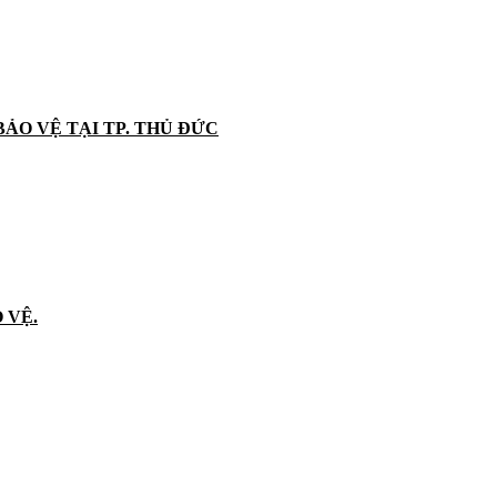
BẢO VỆ TẠI TP. THỦ ĐỨC
 VỆ.