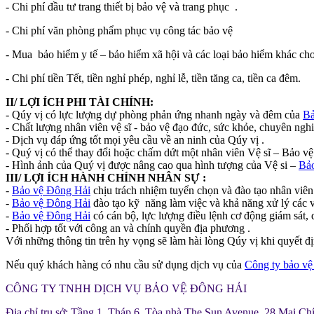
- Chi phí đầu tư trang thiết bị bảo vệ và trang phục .
- Chi phí văn phòng phẩm phục vụ công tác bảo vệ
- Mua bảo hiểm y tế – bảo hiểm xã hội và các loại bảo hiểm khác ch
- Chi phí tiền Tết, tiền nghỉ phép, nghỉ lễ, tiền tăng ca, tiền ca đêm.
II/ LỢI ÍCH PHI TÀI CHÍNH:
- Qúy vị có lực lượng dự phòng phản ứng nhanh ngày và đêm của
Bả
- Chất lượng nhân viên vệ sĩ - bảo vệ đạo đức, sức khỏe, chuyên nghi
- Dịch vụ đáp ứng tốt mọi yêu cầu về an ninh của Qúy vị .
- Quý vị có thể thay đổi hoặc chấm dứt một nhân viên Vệ sĩ – Bảo v
- Hình ảnh của Quý vị được nâng cao qua hình tượng của Vệ si –
Bả
III/ LỢI ÍCH HÀNH CHÍNH NHÂN SỰ :
-
Bảo vệ Đông Hải
chịu trách nhiệm tuyển chọn và đào tạo nhân viên
-
Bảo vệ Đông Hải
đào tạo kỹ năng làm việc và khả năng xử lý các vấ
-
Bảo vệ Đông Hải
có cán bộ, lực lượng điều lệnh cơ động giám sát,
- Phối hợp tốt với công an và chính quyền địa phương .
Với những thông tin trên hy vọng sẽ làm hài lòng Qúy vị khi quyết đ
Nếu quý khách hàng có nhu cầu sử dụng dịch vụ của
Công ty bảo v
CÔNG TY TNHH DỊCH VỤ BẢO VỆ ĐÔNG HẢI
Địa chỉ trụ sở: Tầng 1, Tháp 6, Tòa nhà The Sun Avenue, 28 Mai Ch