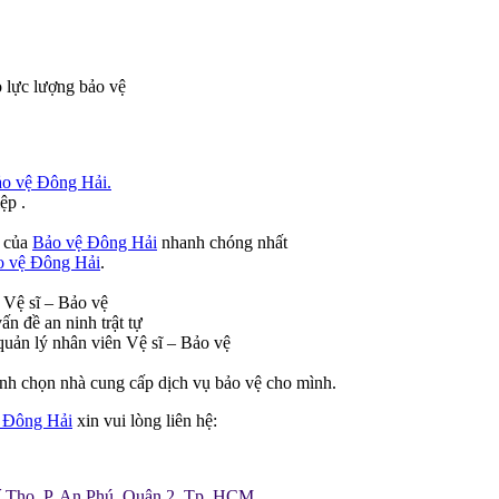
o lực lượng bảo vệ
o vệ Đông Hải.
ệp .
ệ của
Bảo vệ Đông Hải
nhanh chóng nhất
o vệ Đông Hải
.
 Vệ sĩ – Bảo vệ
n đề an ninh trật tự
 quản lý nhân viên Vệ sĩ – Bảo vệ
ịnh chọn nhà cung cấp dịch vụ bảo vệ cho mình.
ệ Đông Hải
xin vui lòng liên hệ:
í Thọ, P. An Phú, Quận 2, Tp. HCM