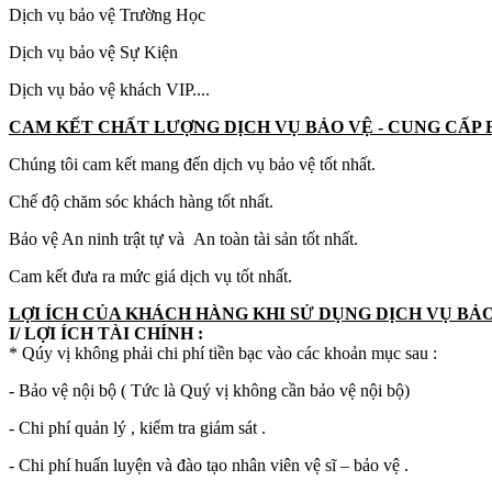
Dịch vụ bảo vệ Trường Học
Dịch vụ bảo vệ Sự Kiện
Dịch vụ bảo vệ khách VIP....
CAM KẾT CHẤT LƯỢNG
DỊCH VỤ BẢO VỆ - CUNG CẤP 
Chúng tôi cam kết mang đến dịch vụ bảo vệ tốt nhất.
Chế độ chăm sóc khách hàng tốt nhất.
Bảo vệ An ninh trật tự và An toàn tài sản tốt nhất.
Cam kết đưa ra mức giá dịch vụ tốt nhất.
LỢI ÍCH CỦA KHÁCH HÀNG KHI SỬ DỤNG DỊCH VỤ BẢO
I/ LỢI ÍCH TÀI CHÍNH :
* Qúy vị không phải chi phí tiền bạc vào các khoản mục sau :
- Bảo vệ nội bộ ( Tức là Quý vị không cần bảo vệ nội bộ)
- Chi phí quản lý , kiểm tra giám sát .
- Chi phí huấn luyện và đào tạo nhân viên vệ sĩ – bảo vệ .