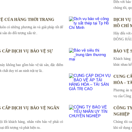
Đến với bảo
chúng tôi, qu
VỆ CỦA HÀNG THỜI TRANG
DỊCH VỤ
HỒ CHÍ 
n có những phương án và giải pháp tốt để
ài sản do đối tượng xấu từ..
Hãy đến với 
ĐÔNG HẢI. Ch
 CẤP DỊCH VỤ BẢO VỆ SỰ
BẢO VỆ 
Khách hàng r
khác nhau kể
 này không bao gồm bảo vệ tài sản, đặc điểm
 chất duy trì an ninh trật tự là..
CUNG CẤ
HÓA – TÀ
Phương án tr
vụ của Công
 CẤP DỊCH VỤ BẢO VỆ NGÂN
CÔNG TY
NGHIỆP
 lốt khách hàng, nhân viên bảo vệ phải có
Chúng tôi ca
ại đối tượng và phát hiện ra..
khi sử dụng d