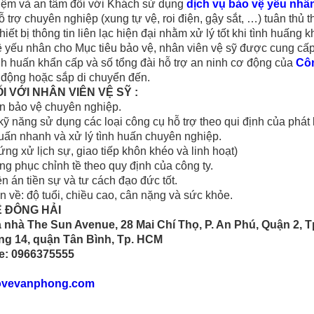
nhiệm và an tâm đối với Khách sử dụng
dịch vụ bảo vệ yếu nhân
 trợ chuyên nghiệp (xung tự vệ, roi điện, gậy sắt, …) tuân thủ 
thiết bị thông tin liên lạc hiện đại nhằm xử lý tốt khi tình huấng 
ệ yếu nhân cho Mục tiêu bảo vệ, nhân viên vệ sỹ được cung cấp
nh huấn khẩn cấp và số tổng đài hỗ trợ an ninh cơ động của
Côn
t động hoặc sắp di chuyển đến.
 VỚI NHÂN VIÊN VỆ SỸ :
n bảo vệ chuyên nghiệp.
ỹ năng sử dụng các loại công cụ hỗ trợ theo qui định của phát l
huấn nhanh và xử lý tình huấn chuyên nghiệp.
ứng xử lịch sự, giao tiếp khôn khéo và linh hoạt)
ng phục chỉnh tề theo quy định của công ty.
iền án tiền sự và tư cách đạo đức tốt.
ẩn về: độ tuổi, chiều cao, cân nặng và sức khỏe.
Ệ ĐÔNG HẢI
Tòa nhà The Sun Avenue, 28 Mai Chí Thọ, P. An Phú, Quận 2,
ng 14, quận Tân Bình, Tp. HCM
ne: 0966375555
ovevanphong.com