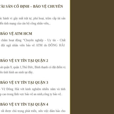
TÀI SẢN CỐ ĐỊNH – BẢO VỆ CHUYÊN
c hành vi gây mất trật tự, phá hoại, trộm cắp tài sản
đến tính mạng của cán bộ công nhân viên,..
 BẢO VỆ ATM HCM
châm hoạt động “Chuyên nghiệp - Uy tín - Chất
g đội ngũ nhân viên bảo vệ ATM do ĐÔNG HẢI
BẢO VỆ UY TÍN TẠI QUẬN 2
́t quận 9, quận 1,Thủ Đức, Bình thạnh có đặt điểm vị
nên tình hình an ninh tại đây..
BẢO VỆ UY TÍN TẠI QUẬN 3
 Vệ Đông Hải với kinh nghiệm nhiều năm và tính
 cao trong lĩnh vực bảo vệ an ninh,công ty bảo vệ..
BẢO VỆ UY TÍN TẠI QUẬN 4
rất được chú trọng phát triển, nên việc đảm bảo cho