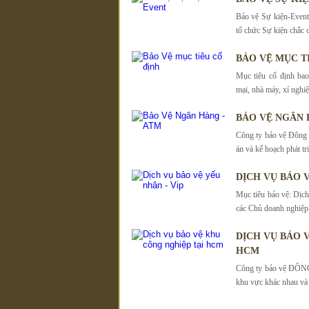
Bảo vệ Sự kiện-Event
tổ chức Sự kiện chắc 
BẢO VỆ MỤC T
Mục tiêu cố định ba
mại, nhà máy, xí nghiệ
BẢO VỆ NGÂN 
Công ty bảo vệ Đông
án và kế hoạch phát tr
DỊCH VỤ BẢO V
Mục tiêu bảo vệ: Dịc
các Chủ doanh nghiệp
DỊCH VỤ BẢO 
HCM
Công ty bảo vệ ĐÔNG 
khu vực khác nhau và 