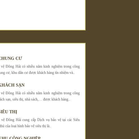
CHUNG CƯ
 vệ Đông Hải có nhiều năm kinh nghiệm trong công
hung cư, khu dân cư được khách hàng tín nhiệm và..
KHÁCH SẠN
 vệ Đông Hải có nhiều năm kinh nghiệm trong công
ách sạn, siêu thị, nhà sách,… được khách hàng..
IÊU THỊ
 vệ Đông Hải cung cấp Dịch vụ bảo vệ tại các Siêu
hù của loại hình bảo vệ siêu thị là..
KHU CÔNG NGHIỆP