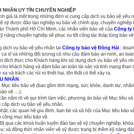
U NHÂN UY TÍN CHUYÊN NGHIỆP
 giá là một trong những đơn vị cung cấp dịch vụ bảo vệ yếu n
 vệ sỹ được đào tạo nghiệp vụ bảo vệ chính quy, chuyên nghiệp 
ân Thành phố Hồ Chí Minh, các nhân viên bảo vệ của
Công ty 
 kỹ năng chuyên nghiệp sẽ phục vụ tốt công tác tháp tùng bảo v
 dịch vụ bảo vệ yếu nhân tại
Công ty bảo vệ Đông Hải
: doan
, ca sĩ và những đối tượng có nhu cầu đảm bảo an ninh, an toàn 
rị đích thực cho Khách hàng khi sử dụng dịch vụ bảo vệ yếu nh
 cho khách hàng và đảm bảo an toàn tài sản và tính mạng than t
a và trách các rủi ro thiệt hại, tổn thất có thể xảy ra.
ẾU NHÂN
n Mục tiêu bảo vệ (bao gồm tính mạng, sức khỏe, danh dự, nhân
bảo vệ …).
ần nắm rõ về qui trình làm việc, phương án bảo vệ Mục tiêu và
g cấp dịch vụ bảo vệ yếu nhân.
ật, các quan hệ gia đình, bạn bè và xã hội của Mục tiêu bảo v
 công mục tiêu bảo vệ.
đã qua các khoá huấn luyện đào tạo vệ sỹ chuyên nghiệp, khóa 
êu; và đồng thời nhân viên vệ sỹ được trang bị thêm kỹ năng đán