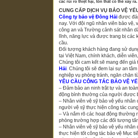
các rủi ro thiệt hại, tổn thất có thể xảy ra.
CUNG CẤP DỊCH VỤ BẢO VỆ YẾ
Công ty bảo vệ Đông Hải
được đánh
nay. Với đội ngũ nhân viên bảo vệ,
công an và Trường cảnh sát nhân d
lĩnh, năng lực và được trang bị các
cầu.
Đối tượng khách hàng đang sử dụng
tại Việt Nam, chính khách, diễn viên
Chúng tôi cam kết sẽ mang đến giá t
Hải
Chúng tôi sẽ đem lại sự an tâm
.
nghiệp vụ phòng tránh, ngăn chặn từ x
YÊU CẦU CÔNG TÁC BẢO VỆ Y
– Đảm bảo an ninh trật tự và an toà
động bình thường của người được 
– Nhân viên vệ sỹ bảo vệ yếu nhân c
người vệ sỹ thực hiện công tác cun
– Và nắm rõ các hoạt động thường nh
phòng trường hợp các đối tượng tấn
– Nhân viên vệ sỹ bảo vệ yếu nhân 
thực hiện tốt công tác bảo vệ Mục ti