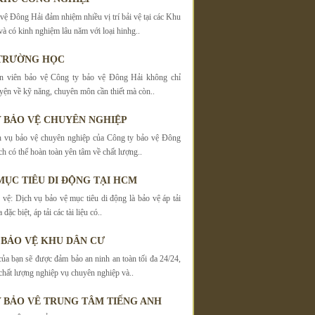
vệ Đông Hải đảm nhiệm nhiều vị trí bải vệ tại các Khu
à có kinh nghiệm lâu năm với loại hinhg..
 TRƯỜNG HỌC
n viên bảo vệ Công ty bảo vệ Đông Hải không chỉ
yện về kỹ năng, chuyên môn cần thiết mà còn..
 BẢO VỆ CHUYÊN NGHIỆP
h vụ bảo vệ chuyên nghiệp của Công ty bảo vệ Đông
h có thể hoàn toàn yên tâm về chất lượng..
MỤC TIÊU DI ĐỘNG TẠI HCM
 vệ: Dịch vụ bảo vệ mục tiêu di động là bảo vệ áp tải
 đặc biệt, áp tải các tài liệu có..
 BẢO VỆ KHU DÂN CƯ
ủa bạn sẽ được đảm bảo an ninh an toàn tối đa 24/24,
hất lượng nghiệp vụ chuyên nghiệp và..
 BẢO VÊ TRUNG TÂM TIẾNG ANH