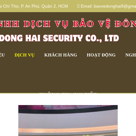
 Chí Thọ, P. An Phú, Quận 2, HCM
Email:
baovedonghai9@gmai
ỆU
DỊCH VỤ
KHÁCH HÀNG
HOẠT ĐỘNG
NGH
THÔNG TIN CHI TIẾT