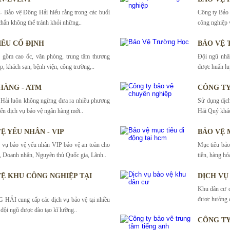
- Bảo vệ Đông Hải hiểu rằng trong các buổi
Công ty Bảo 
chắn không thể tránh khỏi những..
công nghiệp v
IÊU CỐ ĐỊNH
BẢO VỆ
o gồm cao ốc, văn phòng, trung tâm thương
Đội ngũ nhâ
p, khách sạn, bệnh viện, công trường,..
được huấn lu
HÀNG - ATM
CÔNG TY
 Hải luôn không ngừng đưa ra nhiều phương
Sử dụng dịc
iển dịch vụ bảo vệ ngân hàng mới..
Hải Quý khác
Ệ YẾU NHÂN - VIP
BẢO VỆ 
h vụ bảo vệ yếu nhân VIP bảo vệ an toàn cho
Mục tiêu bảo
, Doanh nhân, Nguyên thủ Quốc gia, Lãnh..
tiền, hàng hóa
VỆ KHU CÔNG NGHIỆP TẠI
DỊCH VỤ
Khu dân cư c
được hưởng c
HẢI cung cấp các dịch vụ bảo vệ tại nhiều
đội ngũ được đào tạo kĩ lưỡng..
CÔNG TY