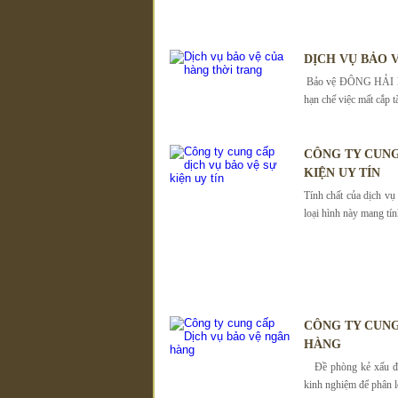
DỊCH VỤ BẢO 
Bảo vệ ĐÔNG HẢI luô
hạn chế việc mất cắp t
CÔNG TY CUNG
KIỆN UY TÍN
Tính chất của dịch vụ
loại hình này mang tính
CÔNG TY CUNG
HÀNG
Đề phòng kẻ xấu đội
kinh nghiệm để phân lo