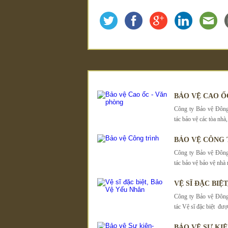
BẢO VỆ CAO Ố
Công ty Bảo vệ Đông
tác bảo vệ các tòa nh
BẢO VỆ CÔNG 
Công ty Bảo vệ Đông
tác bảo vệ bảo vệ nhà 
VỆ SĨ ĐẶC BIỆ
Công ty Bảo vệ Đông
tác Vệ sĩ đặc biệt đượ
BẢO VỆ SỰ KI