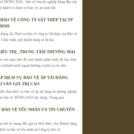
 vệ ĐÔNG HẢI, bảo vệ chuyên nghiệp hàng đầu của
ý khách có được sự bảo vệ, an ninh trật..
 BẢO VỆ CÔNG TY SẮT THÉP TẠI TP
MINH
chúng tôi, Dịch vụ bảo vệ công ty Sắt thép của Bảo vệ
ắc chắn, quý khách hàng sẽ rất hài..
SIÊU THỊ _TRUNG TÂM THƯƠNG MẠI
a vào mục tiêu đủ mọi thành phần trình độ học thức
 cả khách nước ngoài thường xuyên ra vào nên..
P DỊCH VỤ BẢO VỆ ÁP TẢI HÀNG
I SẢN GIÁ TRỊ CAO
iễn khai dịch vụ bảo vệ áp tải hàng do phòng nghiệp
 ty bảo vệ ĐÔNG HẢI xây dựng. Trong quá..
 BẢO VỆ YẾU NHÂN UY TÍN CHUYÊN
m kết sẽ mang đến giá trị đích thực cho Khách hàng
ịch vụ bảo vệ yếu nhân tại Công ty bảo vệ..