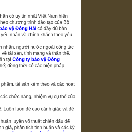
hân có uy tín nhất Việt Nam hiện
theo chương trình đào tạo của Bộ
bảo vệ Đông Hải
có đầy đủ bản
ệ yếu nhân và chính khách theo yêu
h nhân, người nước ngoài công tác
về tài sản, tính mạng và thân thể.
ân tại
Công ty bảo vệ Đông
hể; đồng thời có các biện pháp
 phẩm, tài sản kèm theo và các hoạt
 các chức năng, nhiệm vụ cụ thể của
ệ. Luôn luôn đề cao cảnh giác và đề
huấn luyện võ thuật chiến đấu để
h giá, phân tích tình huấn và các kỹ