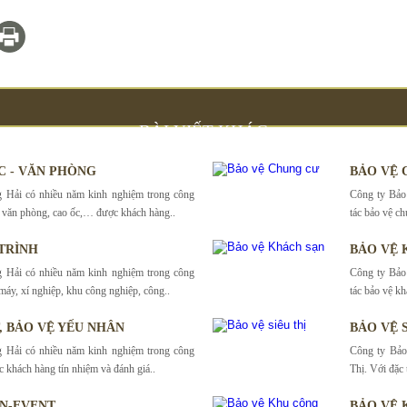
BÀI VIẾT KHÁC
C - VĂN PHÒNG
BẢO VỆ 
 Hải có nhiều năm kinh nghiệm trong công
Công ty Bảo
à, văn phòng, cao ốc,… được khách hàng..
tác bảo vệ c
TRÌNH
BẢO VỆ 
 Hải có nhiều năm kinh nghiệm trong công
Công ty Bảo
máy, xí nghiệp, khu công nghiệp, công..
tác bảo vệ kh
T, BẢO VỆ YẾU NHÂN
BẢO VỆ S
 Hải có nhiều năm kinh nghiệm trong công
Công ty Bảo
c khách hàng tín nhiệm và đánh giá..
Thị. Với đặc t
ỆN-EVENT
BẢO VỆ 