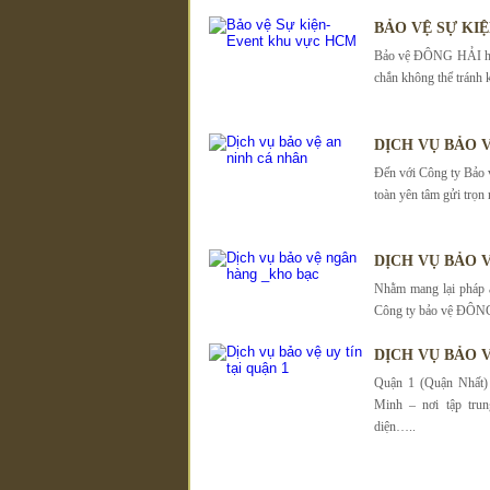
BẢO VỆ SỰ KI
Bảo vệ ĐÔNG HẢI hiểu
chắn không thể tránh 
DỊCH VỤ BẢO 
Đến với Công ty Bảo
toàn yên tâm gửi trọn 
DỊCH VỤ BẢO 
Nhằm mang lại pháp a
Công ty bảo vệ ĐÔNG 
DỊCH VỤ BẢO V
Quận 1 (Quận Nhất)
Minh – nơi tập trun
diện…..