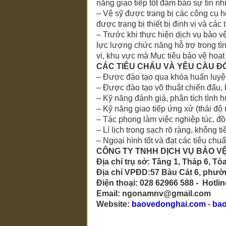
năng giao tiếp tốt đảm bảo sự tín 
– Vệ sỹ được trang bị các công cụ hỗ
được trang bị thiết bị định vị và các 
– Trước khi thực hiện dịch vụ bảo v
lực lượng chức năng hỗ trợ trong tì
vi, khu vực mà Mục tiêu bảo vệ hoạ
CÁC TIÊU CHẨU VÀ YÊU CẦU ĐỐI
– Được đào tạo qua khóa huấn luyệ
– Được đào tạo võ thuật chiến đấu, k
– Kỹ năng đánh giá, phân tích tình 
– Kỹ năng giao tiếp ứng xử (thái độ 
– Tác phong làm việc nghiệp túc, đồ
– Lí lịch trong sạch rõ ràng, không t
– Ngoại hình tốt và đạt các tiêu chu
CÔNG TY TNHH DỊCH VỤ BẢO V
Địa chỉ trụ sở: Tầng 1, Tháp 6, 
Địa chỉ VPĐD:57 Bàu Cát 6, phườ
Điện thoại: 028 62966 588 - Hotli
Email: ngonamnv@gmail.com
Website:
baovedonghai.com
-
ba