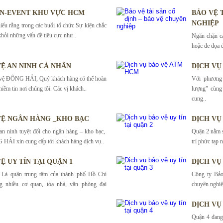
ỆN-EVENT KHU VỰC HCM
BẢO VỆ 
NGHIỆP
 rằng trong các buổi tổ chức Sự kiện chắc
khỏi những vấn đề tiêu cực như..
Ngăn chặn cá
hoặc đe dọa 
VỆ AN NINH CÁ NHÂN
DỊCH VỤ
 vệ ĐÔNG HẢI, Quý khách hàng có thể hoàn
Với phương 
niềm tin nơi chúng tôi. Các vị khách..
lượng” cùn
cung..
VỆ NGÂN HÀNG _KHO BẠC
DỊCH VỤ 
n ninh tuyệt đối cho ngân hàng – kho bạc,
Quận 2 nằm sa
HẢI xin cung cấp tới khách hàng dịch vụ..
trí phức tạp 
Ệ UY TÍN TẠI QUẬN 1
DỊCH VỤ 
 Là quận trung tâm của thành phố Hồ Chí
Công ty Bảo
g nhiều cơ quan, tòa nhà, văn phòng đại
chuyên nghiệp
DỊCH VỤ 
Quận 4 đang 