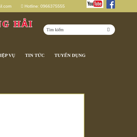
l.com
Hotline:
0966375555
IỆP VỤ
TIN TỨC
TUYỂN DỤNG