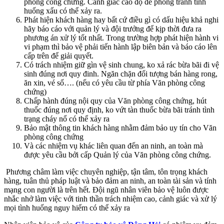
phòng công chứng. Cảnh giác cao độ để phòng tránh tình
huống xấu có thể xảy ra.
Phát hiện khách hàng hay bất cứ điều gì có dấu hiệu khả nghi
hãy báo cáo với quản lý và đội trưởng để kịp thời đưa ra
phương án xử lý tốt nhất. Trong trường hợp phát hiện hành vi
vi phạm thì bảo vệ phải tiến hành lập biên bản và báo cáo lên
cấp trên để giải quyết.
Có trách nhiệm giữ gìn vệ sinh chung, ko xả rác bừa bãi đi vệ
sinh đúng nơi quy đinh. Ngăn chặn đối tượng bán hàng rong,
ăn xin, vé số…. (nếu có yêu cầu từ phía Văn phòng công
chứng)
Chấp hành đúng nội quy của Văn phòng công chứng, hút
thuốc đúng nơi quy định, ko vứt tàn thuốc bừa bãi tránh tình
trạng cháy nổ có thể xảy ra
Bảo mật thông tin khách hàng nhằm đảm bảo uy tín cho Văn
phòng công chứng
Và các nhiệm vụ khác liên quan đến an ninh, an toàn mà
được yêu cầu bởi cấp Quản lý của Văn phòng công chứng.
Phương châm làm việc chuyên nghiệp, tận tâm, tôn trọng khách
hàng, tuân thủ pháp luật và bảo đảm an ninh, an toàn tài sản và tính
mạng con người là trên hết. Đội ngũ nhân viên bảo vệ luôn được
nhắc nhở làm việc với tinh thần trách nhiệm cao, cảnh giác và xử lý
mọi tình huống nguy hiểm có thể xảy ra