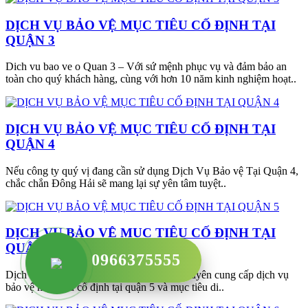
DỊCH VỤ BẢO VỆ MỤC TIÊU CỐ ĐỊNH TẠI
QUẬN 3
Dich vu bao ve o Quan 3 – Với sứ mệnh phục vụ và đảm bảo an
toàn cho quý khách hàng, cùng với hơn 10 năm kinh nghiệm hoạt..
DỊCH VỤ BẢO VỆ MỤC TIÊU CỐ ĐỊNH TẠI
QUẬN 4
Nếu công ty quý vị đang cần sử dụng Dịch Vụ Bảo vệ Tại Quận 4,
chắc chắn Đông Hải sẽ mang lại sự yên tâm tuyệt..
DỊCH VỤ BẢO VỆ MỤC TIÊU CỐ ĐỊNH TẠI
QUẬN 5
0966375555
Dịch vụ bảo vệ của Công Ty Đông Hải chuyên cung cấp dịch vụ
bảo vệ mục tiêu cố định tại quận 5 và mục tiêu di..