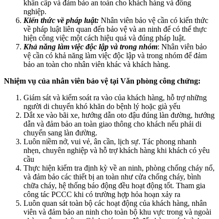
khẩn cấp và đảm bảo an toàn cho khách hàng và đồng
nghiệp.
Kiến thức về pháp luật:
Nhân viên bảo vệ cần có kiến thức
về pháp luật liên quan đến bảo vệ và an ninh để có thể thực
hiện công việc một cách hiệu quả và đúng pháp luật.
Khả năng làm việc độc lập và trong nhóm
: Nhân viên bảo
vệ cần có khả năng làm việc độc lập và trong nhóm để đảm
bảo an toàn cho nhân viên khác và khách hàng.
Nhiệm vụ của nhân viên bảo vệ tại Văn phòng công chứng:
Giám sát và kiểm soát ra vào của khách hàng, hỗ trợ những
người di chuyển khó khăn do bệnh lý hoặc già yếu
Dắt xe vào bãi xe, hướng dẫn oto đậu đúng làn đường, hướng
dẫn và đảm bảo an toàn giao thông cho khách nếu phải di
chuyển sang làn đường.
Luôn niềm nở, vui vẻ, ân cần, lịch sự. Tác phong nhanh
nhẹn, chuyên nghiệp và hỗ trợ khách hàng khi khách có yêu
cầu
Thực hiện kiểm tra định kỳ về an ninh, phòng chống cháy nổ,
và đảm bảo các thiết bị an toàn như cửa chống cháy, bình
chữa cháy, hệ thống báo động đều hoạt động tốt. Tham gia
công tác PCCC khi có trường hợp hỏa hoạn xảy ra
Luôn quan sát toàn bộ các hoạt động của khách hàng, nhân
viên và đảm bảo an ninh cho toàn bộ khu vực trong và ngoài