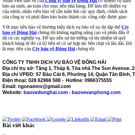
Nhân viên bảo vệ của
Công ty bảo vệ Đông Hải
có nhiệm vụ đảm
bảo an ninh, an toàn cho mục tiêu nhà hàng. Để làm tốt nhiệm vụ
của mình, nhân viên bảo vệ cần tuân thủ các quy định, chính sách
của công ty và phải đảm bảo hoàn thành các công việc được giao
Với mục tiêu bảo vệ thương hiệu dịch vụ bảo vệ uy tín tập thể
Cty
bảo vệ Đông Hải
chúng tôi không ngừng nâng cao và phấn đấu ở
tất cả các nghiệp vụ. Để tạo nên sự tin tưởng và tín nhiệm từ quý
khách hàng từ đó cả 02 bên sẽ có sự hợp tác bền chặt và lâu dài. Đó
là mục tiêu của
Cty bảo vệ Đông Hải
chúng tôi.
CÔNG TY TNHH DỊCH VỤ BẢO VỆ ĐÔNG HẢI
Địa chỉ trụ sở: Tầng 1, Tháp 6, Tòa nhà The Sun Avenue
Địa chỉ VPĐD: 57 Bàu Cát 6, Phường 14, Quận Tân Bình, 
Điện thoại: 028 62966 588 - Hotline: 0966375555
Email: ngonamnv@gmail.com
Website:
baovedonghai.com
-
baovevanphong.com
Bài viết khác