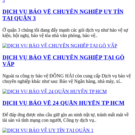
DỊCH VỤ BẢO VỆ CHUYÊN NGHIỆP UY TÍN
TẠI QUẬN 3
Ở quận 3 chúng tôi đang đẩy mạnh các gói dịch vụ như bảo vệ sự
kiện, hội nghị, bảo vệ tòa nhà văn phòng, bảo vệ..
DỊCH VỤ BẢO VỆ CHUYÊN NGHIỆP TẠI GÒ
VẤP
Ngoài ra công ty bảo vệ ĐÔNG HẢI còn cung cấp Dịch vụ bảo vệ
chuyên nghiệp khác như sau: Bảo vệ Ngân hàng, nhà máy, xí..
DỊCH VỤ BẢO VỆ 24 QUẬN HUYỆN TP HCM
Để đáp ứng được nhu cầu giữ gìn an ninh trật tự, tránh mất mát về
tài sản và tính mạng con người, Công ty dịch vụ..