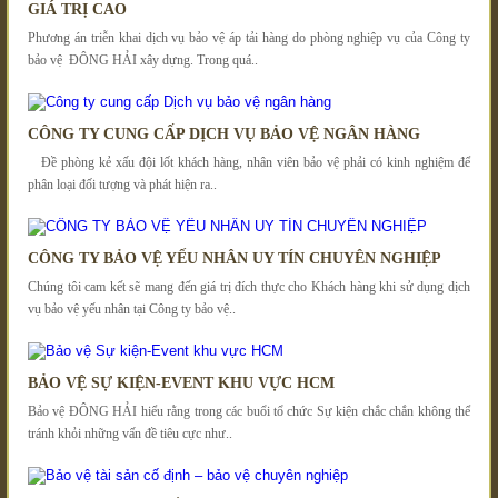
GIÁ TRỊ CAO
Phương án triễn khai dịch vụ bảo vệ áp tải hàng do phòng nghiệp vụ của Công ty
bảo vệ ĐÔNG HẢI xây dựng. Trong quá..
CÔNG TY CUNG CẤP DỊCH VỤ BẢO VỆ NGÂN HÀNG
Đề phòng kẻ xấu đội lốt khách hàng, nhân viên bảo vệ phải có kinh nghiệm để
phân loại đối tượng và phát hiện ra..
CÔNG TY BẢO VỆ YẾU NHÂN UY TÍN CHUYÊN NGHIỆP
Chúng tôi cam kết sẽ mang đến giá trị đích thực cho Khách hàng khi sử dụng dịch
vụ bảo vệ yếu nhân tại Công ty bảo vệ..
BẢO VỆ SỰ KIỆN-EVENT KHU VỰC HCM
Bảo vệ ĐÔNG HẢI hiểu rằng trong các buổi tổ chức Sự kiện chắc chắn không thể
tránh khỏi những vấn đề tiêu cực như..