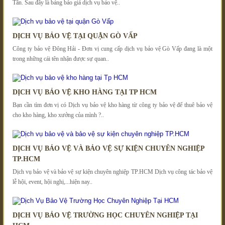
Tân. Sau đây là bảng báo giá dịch vụ bảo vệ..
DỊCH VỤ BẢO VỆ TẠI QUẬN GÒ VẤP
Công ty bảo vệ Đông Hải - Đơn vị cung cấp dịch vụ bảo vệ Gò Vấp đang là một
trong những cái tên nhận được sự quan..
DỊCH VỤ BẢO VỆ KHO HÀNG TẠI TP HCM
Bạn cần tìm đơn vị có Dịch vụ bảo vệ kho hàng từ công ty bảo vệ để thuê bảo vệ
cho kho hàng, kho xưởng của mình ?..
DỊCH VỤ BẢO VỆ VÀ BẢO VỆ SỰ KIỆN CHUYÊN NGHIỆP
TP.HCM
Dịch vụ bảo vệ và bảo vệ sự kiện chuyên nghiệp TP.HCM Dịch vụ công tác bảo vệ
lễ hội, event, hội nghị,...hiện nay..
DỊCH VỤ BẢO VỆ TRƯỜNG HỌC CHUYÊN NGHIỆP TẠI