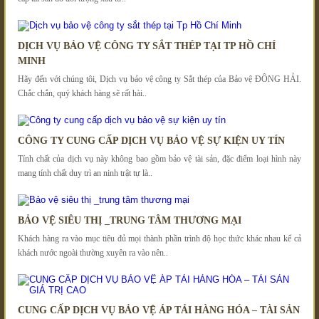
DỊCH VỤ BẢO VỆ CÔNG TY SẮT THÉP TẠI TP HỒ CHÍ
MINH
Hãy đến với chúng tôi, Dịch vụ bảo vệ công ty Sắt thép của Bảo vệ ĐÔNG HẢI.
Chắc chắn, quý khách hàng sẽ rất hài..
CÔNG TY CUNG CẤP DỊCH VỤ BẢO VỆ SỰ KIỆN UY TÍN
Tính chất của dịch vụ này không bao gồm bảo vệ tài sản, đặc điểm loại hình này
mang tính chất duy trì an ninh trật tự là..
BẢO VỆ SIÊU THỊ _TRUNG TÂM THƯƠNG MẠI
Khách hàng ra vào mục tiêu đủ mọi thành phần trình độ học thức khác nhau kể cả
khách nước ngoài thường xuyên ra vào nên..
CUNG CẤP DỊCH VỤ BẢO VỆ ÁP TẢI HÀNG HÓA – TÀI SẢN