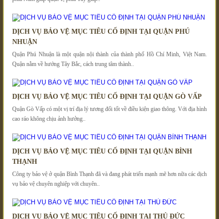
DỊCH VỤ BẢO VỆ MỤC TIÊU CỐ ĐỊNH TẠI QUẬN PHÚ
NHUẬN
Quận Phú Nhuận là một quận nội thành của thành phố Hồ Chí Minh, Việt Nam.
Quận nằm về hướng Tây Bắc, cách trung tâm thành..
DỊCH VỤ BẢO VỆ MỤC TIÊU CỐ ĐỊNH TẠI QUẬN GÒ VẤP
Quận Gò Vấp có một vị trí địa lý tương đối tốt về điều kiện giao thông. Với địa hình
cao ráo không chịu ảnh hưởng..
DỊCH VỤ BẢO VỆ MỤC TIÊU CỐ ĐỊNH TẠI QUẬN BÌNH
THẠNH
Công ty bảo vệ ở quận Bình Thạnh đã và đang phát triển mạnh mẽ hơn nữa các dịch
vụ bảo vệ chuyên nghiệp với chuyên..
DỊCH VỤ BẢO VỆ MỤC TIÊU CỐ ĐỊNH TẠI THỦ ĐỨC