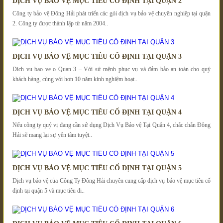
DỊCH VỤ BẢO VỆ MỤC TIÊU CỐ ĐỊNH TẠI QUẬN 2
Công ty bảo vệ Đông Hải phát triển các gói dịch vụ bảo vệ chuyên nghiệp tại quận
2. Công ty được thành lập từ năm 2004..
DỊCH VỤ BẢO VỆ MỤC TIÊU CỐ ĐỊNH TẠI QUẬN 3
Dich vu bao ve o Quan 3 – Với sứ mệnh phục vụ và đảm bảo an toàn cho quý
khách hàng, cùng với hơn 10 năm kinh nghiệm hoạt..
DỊCH VỤ BẢO VỆ MỤC TIÊU CỐ ĐỊNH TẠI QUẬN 4
Nếu công ty quý vị đang cần sử dụng Dịch Vụ Bảo vệ Tại Quận 4, chắc chắn Đông
Hải sẽ mang lại sự yên tâm tuyệt..
DỊCH VỤ BẢO VỆ MỤC TIÊU CỐ ĐỊNH TẠI QUẬN 5
Dịch vụ bảo vệ của Công Ty Đông Hải chuyên cung cấp dịch vụ bảo vệ mục tiêu cố
định tại quận 5 và mục tiêu di..