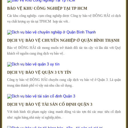
BẢO VỆ KHU CÔNG NGHIỆP TẠI TP HCM
Các khu công nghiệp- cụm công nghiệp được Công ty bảo vệ ĐÔNG HẢI có dịch
vụ chất lượng uy tín tại TPHCM hợp tác với..
DỊCH VỤ BẢO VỆ CHUYÊN NGHIỆP Ở QUẬN BÌNH THẠNH
Bảo vệ ĐÔNG HẢI rất mong muốn trở thành đối tác tin cậy và lâu dài với Quý
khách về nguồn cung ứng dịch vụ bảo vệ..
DỊCH VỤ BẢO VỆ QUẬN 3 UY TÍN
Công ty bảo vệ ĐÔNG HẢI chuyên cung cấp dịch vụ bảo vệ ở Quận 3. Là quận
trung tâm thành phố vì vậy mà nhu cầu sử dụng..
DỊCH VỤ BẢO VỆ TÀI SẢN CỐ ĐỊNH QUẬN 3
Với tình hình tội phạm ngày càng manh động và táo tợn thì các mục tiêu cố định
như: ngân hàng,nhà máy xí nghiệp,tiệm..