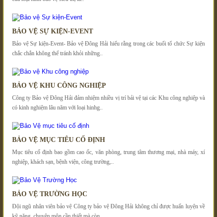
BẢO VỆ SỰ KIỆN-EVENT
Bảo vệ Sự kiện-Event- Bảo vệ Đông Hải hiểu rằng trong các buổi tổ chức Sự kiện
chắc chắn không thể tránh khỏi những..
BẢO VỆ KHU CÔNG NGHIỆP
Công ty Bảo vệ Đông Hải đảm nhiệm nhiều vị trí bải vệ tại các Khu công nghiệp và
có kinh nghiệm lâu năm với loại hinhg..
BẢO VỆ MỤC TIÊU CỐ ĐỊNH
Mục tiêu cố định bao gồm cao ốc, văn phòng, trung tâm thương mại, nhà máy, xí
nghiệp, khách sạn, bệnh viện, công trường,..
BẢO VỆ TRƯỜNG HỌC
Đội ngũ nhân viên bảo vệ Công ty bảo vệ Đông Hải không chỉ được huấn luyện về
kỹ năng, chuyên môn cần thiết mà còn..