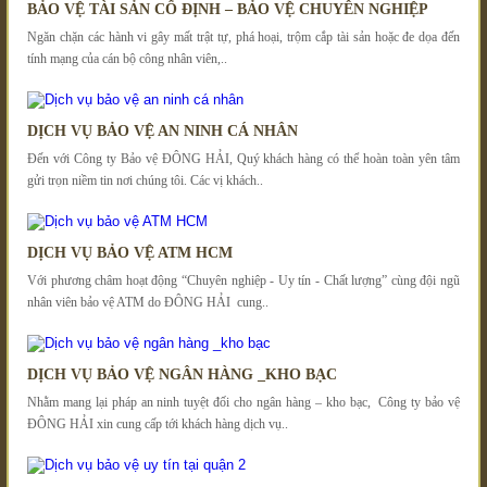
BẢO VỆ TÀI SẢN CỐ ĐỊNH – BẢO VỆ CHUYÊN NGHIỆP
Ngăn chặn các hành vi gây mất trật tự, phá hoại, trộm cắp tài sản hoặc đe dọa đến
tính mạng của cán bộ công nhân viên,..
DỊCH VỤ BẢO VỆ AN NINH CÁ NHÂN
Đến với Công ty Bảo vệ ĐÔNG HẢI, Quý khách hàng có thể hoàn toàn yên tâm
gửi trọn niềm tin nơi chúng tôi. Các vị khách..
DỊCH VỤ BẢO VỆ ATM HCM
Với phương châm hoạt động “Chuyên nghiệp - Uy tín - Chất lượng” cùng đội ngũ
nhân viên bảo vệ ATM do ĐÔNG HẢI cung..
DỊCH VỤ BẢO VỆ NGÂN HÀNG _KHO BẠC
Nhằm mang lại pháp an ninh tuyệt đối cho ngân hàng – kho bạc, Công ty bảo vệ
ĐÔNG HẢI xin cung cấp tới khách hàng dịch vụ..