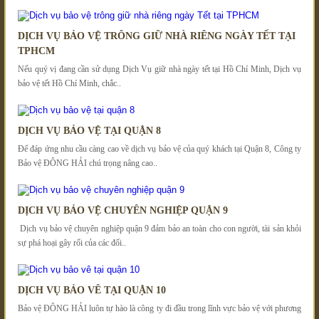
DỊCH VỤ BẢO VỆ TRÔNG GIỮ NHÀ RIÊNG NGÀY TẾT TẠI
TPHCM
Nếu quý vị đang cần sử dụng Dịch Vụ giữ nhà ngày tết tại Hồ Chí Minh, Dịch vụ
bảo vệ tết Hồ Chí Minh, chắc..
DỊCH VỤ BẢO VỆ TẠI QUẬN 8
Để đáp ứng nhu cầu càng cao về dịch vụ bảo vệ của quý khách tại Quận 8, Công ty
Bảo vệ ĐÔNG HẢI chú trọng nâng cao..
DỊCH VỤ BẢO VỆ CHUYÊN NGHIỆP QUẬN 9
Dịch vụ bảo vệ chuyên nghiệp quận 9 đảm bảo an toàn cho con người, tài sản khỏi
sự phá hoại gây rối của các đối..
DỊCH VỤ BẢO VÊ TẠI QUẬN 10
Bảo vệ ĐÔNG HẢI luôn tự hào là công ty đi đầu trong lĩnh vực bảo vệ với phương