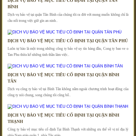
DỊCH VỤ BẢO VỆ MỤC TIÊU CỐ ĐỊNH TẠI QUẬN TÂN
BÌNH
Dịch vụ bảo vệ tại quận Tân Bình của chúng tôi ra đời với mong muốn không chỉ là
cầu nối trong việc giữ gìn an ninh..
DỊCH VỤ BẢO VỆ MỤC TIÊU CỐ ĐỊNH TẠI QUẬN TÂN PHÚ
Luôn tự hào là một trong những công ty bảo vệ uy tín hàng đầu, Cong ty bao ve o
Tan Phu thừa kế những tinh thần làm việc..
DỊCH VỤ BẢO VỆ MỤC TIÊU CỐ ĐỊNH TẠI QUẬN BÌNH
TÂN
Dịch vụ công ty bảo vệ tại Bình Tân không nằm ngoài chương trình hoạt động của
công ty nói chung, song chúng tôi cũng bổ..
DỊCH VỤ BẢO VỆ MỤC TIÊU CỐ ĐỊNH TẠI QUẬN BÌNH
THẠNH
Công ty bảo vệ mục tiêu cố định Tại Bình Thạnh với những ưu thế về vị trí địa lý
phía Nam giáp quận 1, phía Tây giáp..