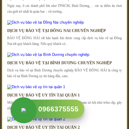
Ngày nay, ở các thành phố lớn như TPHCM, Bình Dương,… các tụ điểm ăn chơi
của giới trẻ nhất là quán bar – vũ trường..
DỊCH VỤ BẢO VỆ TẠI ĐỒNG NAI CHUYÊN NGHIỆP
BẢO VỆ ĐÔNG HẢI rất hân hạnh khi được cung cấp dịch vụ bảo vệ tại Đồng
Nai tới quý khách hàng. Nếu quý khách có..
DỊCH VỤ BẢO VỆ TẠI BÌNH DƯƠNG CHUYÊN NGHIỆP
Dịch vụ bảo vệ tại Bình Dương chuyên nghiệp BẢO VỆ ĐÔNG HẢI là công ty
bảo vệ tại Bình Dương uy tín hàng đầu, cam..
DỊCH VỤ BẢO VỆ UY TÍN TẠI QUẬN 1
Một trong những quận phát triển nhất TPHCM, các tệ nạn xã hội như trộm cắp, gây
0966375555
rối trật tự thường xuyên xảy ra. Vì..
DỊCH VỤ BẢO VỆ UY TÍN TẠI QUẬN 2