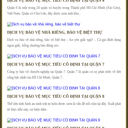
DỊCH VỤ BẢO VỆ MỤC TIÊU CỐ ĐỊNH TẠI QUẬN 6
Quận 6 là một trong 24 quận và huyện trong Thành phố Hồ Chí Minh (Sài Gòn),
Việt Nam. Quận có Chợ Lớn, đây được xem một khu..
DỊCH VỤ BẢO VỆ NHÀ RIÊNG, BẢO VỆ BIỆT THỰ
Dịch vụ bảo vệ nhà riêng, bảo vệ biệt thự – An yên giấc ngủ! – Cả gia đình đang
ngon giấc, bỗng chuông báo động reo..
DỊCH VỤ BẢO VỆ MỤC TIÊU CỐ ĐỊNH TẠI QUẬN 7
Công ty bảo vệ chuyên nghiệp tại Quận 7. Quận 7 là quận có sự phát triển về đời
sống bậc nhất của Hồ Chí Minh. Quận 7..
DỊCH VỤ BẢO VỆ MỤC TIÊU CỐ ĐỊNH TẠI QUẬN 8
Thế nên tình hình an ninh trật tự luôn được xem là vấn đề nổi cộm tại đây. Xuất phát
từ thực tiễn này, sự hiện diện..