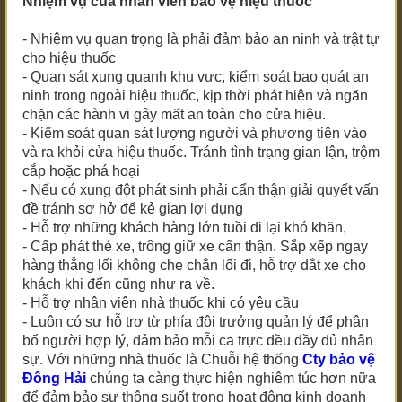
Nhiệm vụ của nhân viên bảo vệ hiệu thuốc
- Nhiệm vụ quan trọng là phải đảm bảo an ninh và trật tự
cho hiệu thuốc
- Quan sát xung quanh khu vực, kiểm soát bao quát an
ninh trong ngoài hiệu thuốc, kịp thời phát hiện và ngăn
chặn các hành vi gây mất an toàn cho cửa hiệu.
- Kiểm soát quan sát lượng người và phương tiện vào
và ra khỏi cửa hiệu thuốc. Tránh tình trạng gian lận, trộm
cắp hoặc phá hoại
- Nếu có xung đột phát sinh phải cẩn thận giải quyết vấn
đề tránh sơ hở để kẻ gian lợi dụng
- Hỗ trợ những khách hàng lớn tuồi đi lại khó khăn,
- Cấp phát thẻ xe, trông giữ xe cẩn thận. Sắp xếp ngay
hàng thẳng lối không che chắn lối đi, hỗ trợ dắt xe cho
khách khi đến cũng như ra về.
- Hỗ trợ nhân viên nhà thuốc khi có yêu cầu
- Luôn có sự hỗ trợ từ phía đội trưởng quản lý để phân
bố người hợp lý, đảm bảo mỗi ca trực đều đầy đủ nhân
sự. Với những nhà thuốc là Chuỗi hệ thống
Cty bảo vệ
Đông Hải
chúng ta càng thực hiện nghiêm túc hơn nữa
để đảm bảo sự thông suốt trong hoạt động kinh doanh