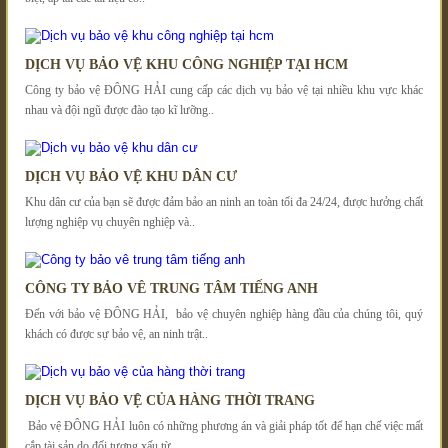
DỊCH VỤ BẢO VỆ KHU CÔNG NGHIỆP TẠI HCM
Công ty bảo vệ ĐÔNG HẢI cung cấp các dịch vụ bảo vệ tại nhiều khu vực khác
nhau và đội ngũ được đào tạo kĩ lưỡng..
DỊCH VỤ BẢO VỆ KHU DÂN CƯ
Khu dân cư của bạn sẽ được đảm bảo an ninh an toàn tối đa 24/24, được hưởng chất
lượng nghiệp vụ chuyên nghiệp và..
CÔNG TY BẢO VÊ TRUNG TÂM TIẾNG ANH
Đến với bảo vệ ĐÔNG HẢI, bảo vệ chuyên nghiệp hàng đầu của chúng tôi, quý
khách có được sự bảo vệ, an ninh trật..
DỊCH VỤ BẢO VỆ CỦA HÀNG THỜI TRANG
Bảo vệ ĐÔNG HẢI luôn có những phương án và giải pháp tốt để hạn chế việc mất
cắp tài sản do đối tượng xấu từ..