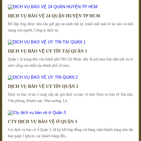
DỊCH VỤ BẢO VỆ 24 QUẬN HUYỆN TP HCM
Để đáp ứng được nhu cầu giữ gìn an ninh trật tự, tránh mất mát về tài sản và tính
mạng con người, Công ty dịch vụ..
DỊCH VỤ BẢO VỆ UY TÍN TẠI QUẬN 1
Quận 1 là trung tâm của thành phố Hồ Chí Minh, đây là nơi mua bán sầm uất và có
mức sống cao nhất của thành phố về mọi..
DỊCH VỤ BẢO VỆ UY TÍN QUẬN 2
Dịch vụ bảo vệ tại 2 cung cấp các gói dịch vụ bảo vệ như Dịch vụ bảo vệ Toà nhà,
Văn phòng, Khách sạn, Nhà xưởng..Là..
CTY DỊCH VỤ BẢO VỆ Ở QUẬN 3
Cty dịch vụ bảo vệ ở Quận 3, đã ký kết hợp đồng với hàng trăm khách hàng trên địa
bàn quận 3 tphcm, các khách hàng đến..