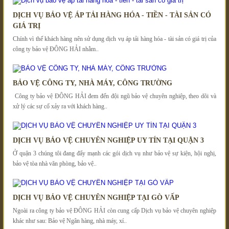
DỊCH VỤ BẢO VỆ ÁP TẢI HÀNG HÓA - TIỀN - TÀI SẢN CÓ
GIÁ TRỊ
Chính vì thế khách hàng nên sử dụng dịch vụ áp tải hàng hóa - tài sản có giá trị của
công ty bảo vệ ĐÔNG HẢI nhằm..
BẢO VỆ CÔNG TY, NHÀ MÁY, CÔNG TRƯỜNG
Công ty bảo vệ ĐÔNG HẢI đem đến đội ngũ bảo vệ chuyên nghiệp, theo dõi và
xử lý các sự cố xảy ra với khách hàng..
DỊCH VỤ BẢO VỆ CHUYÊN NGHIỆP UY TÍN TẠI QUẬN 3
Ở quận 3 chúng tôi đang đẩy mạnh các gói dịch vụ như bảo vệ sự kiện, hội nghị,
bảo vệ tòa nhà văn phòng, bảo vệ..
DỊCH VỤ BẢO VỆ CHUYÊN NGHIỆP TẠI GÒ VẤP
Ngoài ra công ty bảo vệ ĐÔNG HẢI còn cung cấp Dịch vụ bảo vệ chuyên nghiệp
khác như sau: Bảo vệ Ngân hàng, nhà máy, xí..