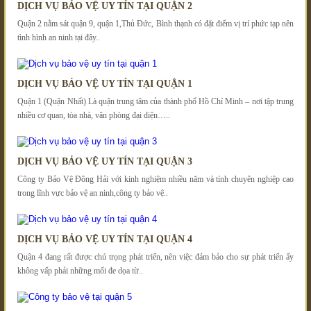
DỊCH VỤ BẢO VỆ UY TÍN TẠI QUẬN 2
Quận 2 nằm sát quận 9, quận 1,Thủ Đức, Bình thạnh có đặt điểm vị trí phức tạp nên
tình hình an ninh tại đây..
DỊCH VỤ BẢO VỆ UY TÍN TẠI QUẬN 1
Quận 1 (Quận Nhất) Là quận trung tâm của thành phố Hồ Chí Minh – nơi tập trung
nhiều cơ quan, tòa nhà, văn phòng đại diện…..
DỊCH VỤ BẢO VỆ UY TÍN TẠI QUẬN 3
Công ty Bảo Vệ Đông Hải với kinh nghiệm nhiều năm và tính chuyên nghiệp cao
trong lĩnh vực bảo vệ an ninh,công ty bảo vệ..
DỊCH VỤ BẢO VỆ UY TÍN TẠI QUẬN 4
Quận 4 đang rất được chú trọng phát triển, nên việc đảm bảo cho sự phát triển ấy
không vấp phải những mối đe dọa từ..