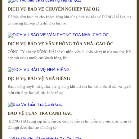
DỊCH VỤ BẢO VỆ CHUYÊN NGHIỆP TẠI Q12
Để bảo đảm bình an cho khách hàng khi dùng dịch vụ bảo vệ ĐÔNG HẢI chúng
tôi thường thu xếp tới 2 đến 3 ca bảo vệ..
DỊCH VỤ BẢO VỆ VĂN PHÒNG TÒA NHÀ -CAO ỐC
CÔNG TY bảo vệ ĐÔNG HẢI sẽ cử nhân viên đi khảo sát vị trí của tòa nhà; Kết
hợp với mong muốn của khách hàng, lập..
DỊCH VỤ BẢO VỆ NHÀ RIÊNG
Bạn thường xuyên vắng nhà nhưng trong khi nhà của bạn có nhiều tài sản và người
thân cần được bảo vệ, sức khỏe và sự..
BẢO VỆ TUẦN TRA CANH GÁC
ĐÔNG HẢI cung cấp rất nhiều các dịch vụ bảo vệ tại nhiều khu vực khác nhau và
đội ngũ được đào tạo kĩ lưỡng có..