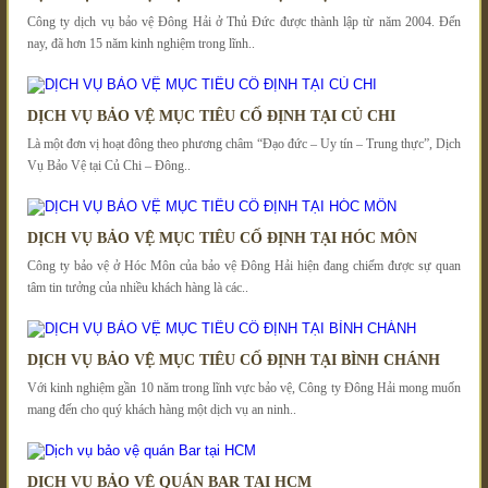
Công ty dịch vụ bảo vệ Đông Hải ở Thủ Đức được thành lập từ năm 2004. Đến
nay, đã hơn 15 năm kinh nghiệm trong lĩnh..
DỊCH VỤ BẢO VỆ MỤC TIÊU CỐ ĐỊNH TẠI CỦ CHI
Là một đơn vị hoạt đông theo phương châm “Đạo đức – Uy tín – Trung thực”, Dịch
Vụ Bảo Vệ tại Củ Chi – Đông..
DỊCH VỤ BẢO VỆ MỤC TIÊU CỐ ĐỊNH TẠI HÓC MÔN
Công ty bảo vệ ở Hóc Môn của bảo vệ Đông Hải hiện đang chiếm được sự quan
tâm tin tưởng của nhiều khách hàng là các..
DỊCH VỤ BẢO VỆ MỤC TIÊU CỐ ĐỊNH TẠI BÌNH CHÁNH
Với kinh nghiệm gần 10 năm trong lĩnh vực bảo vệ, Công ty Đông Hải mong muốn
mang đến cho quý khách hàng một dịch vụ an ninh..
DỊCH VỤ BẢO VỆ QUÁN BAR TẠI HCM