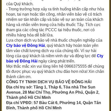
của Quý khách.
- Trong trường hợp xảy ra tình huống khẩn cấp như hỏa
hoạn, tai nạn hoặc tấn công, nhân viên bảo vệ có trách
nhiệm sơ tán khẩn cấp và bảo vệ sự an toàn của khách
hàng và nhân viên trong cửa hiệu thuốc Tây. Tích cực
tham gia các công tác PCCC tại hiệu thuốc, nơi có
nhiều hàng hóa dễ bắt lửa.
Lựa chọn dịch vụ bảo vệ nhà thuốc chuyên nghiệp của
Cty bảo vệ Đông Hải
, quý khách hãy hoàn toàn yên
tâm vào chất lượng dịch vụ của chúng tôi. Vì sự hài
lòng của quý khách là niềm vinh dự và động lực để
Cty
bảo vệ Đông Hải
ngày càng phát triển.
Mọi thắc mắc xin vui lòng liên hệ 0966375555 để chúng
tôi được phục vụ quý khách chu đáo hơn nữa! Xin chân
thành cảm ơn.
CÔNG TY TNHH DỊCH VỤ BẢO VỆ ĐÔNG HẢI
Địa chỉ trụ sở: Tầng 1, Tháp 6, Tòa nhà The Sun
Avenue, 28 Mai Chí Thọ, Phường An Phú, Quận 2,
Thành phố Hồ Chí Minh
Địa chỉ VPĐD: 57 Bàu Cát 6, Phường 14, Quận Tân
Bình, Thành phố Hồ Chí Minh