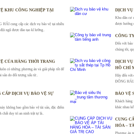
VỆ KHU CÔNG NGHIỆP TẠI
DỊCH VỤ
Khu dân cư c
được hưởng c
HẢI cung cấp các dịch vụ bảo vệ tại nhiều
đội ngũ được đào tạo kĩ lưỡng..
CÔNG TY
Đến với bảo
chúng tôi, qu
VỆ CỦA HÀNG THỜI TRANG
DỊCH VỤ
HỒ CHÍ 
n có những phương án và giải pháp tốt để
ài sản do đối tượng xấu từ..
Hãy đến với 
ĐÔNG HẢI. Ch
 CẤP DỊCH VỤ BẢO VỆ SỰ
BẢO VỆ 
Khách hàng r
khác nhau kể
 này không bao gồm bảo vệ tài sản, đặc điểm
 chất duy trì an ninh trật tự là..
CUNG CẤ
HÓA – TÀ
Phương án tr