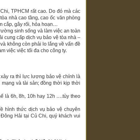
ủ Chi, TPHCM rất cao. Do đó mà các
òa nhà cao tầng, cao ốc văn phòng
ộm cắp, gây rối, hỏa hoạn…
 trường sinh sống và làm việc an toàn
i cung cấp dịch vụ bảo vệ tòa nhà –
à không còn phải lo lắng về vấn đề
m việc việc tối đa cho công ty.
 ra thì lực lượng bảo vệ chính là
ạng và tài sản; đồng thời kịp thời
hể là 6h, 8h, 10h hay 12h ….tùy theo
 về hình thức dịch vụ bảo vệ chuyên
Đông Hải tại Củ Chi, quý khách vui