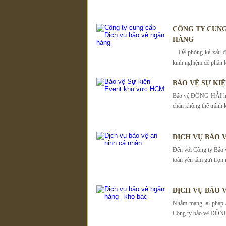
CÔNG TY CUNG
HÀNG
Đề phòng kẻ xấu đội
kinh nghiệm để phân lo
BẢO VỆ SỰ KI
Bảo vệ ĐÔNG HẢI hiểu
chắn không thể tránh 
DỊCH VỤ BẢO 
Đến với Công ty Bảo
toàn yên tâm gửi trọn 
DỊCH VỤ BẢO 
Nhằm mang lại pháp a
Công ty bảo vệ ĐÔNG 