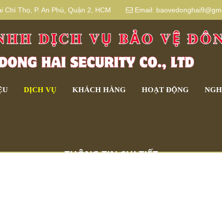
 Chí Thọ, P. An Phú, Quận 2, HCM
Email:
baovedonghai9@gma
ỆU
DỊCH VỤ
KHÁCH HÀNG
HOẠT ĐỘNG
NGH
THÔNG TIN CHI TIẾT