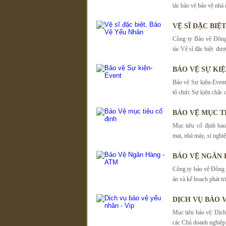
tác bảo vệ bảo vệ nhà 
VỆ SĨ ĐẶC BIỆ
Công ty Bảo vệ Đông
tác Vệ sĩ đặc biệt đượ
BẢO VỆ SỰ KI
Bảo vệ Sự kiện-Event
tổ chức Sự kiện chắc 
BẢO VỆ MỤC T
Mục tiêu cố định ba
mại, nhà máy, xí nghiệ
BẢO VỆ NGÂN 
Công ty bảo vệ Đông
án và kế hoạch phát tr
DỊCH VỤ BẢO V
Mục tiêu bảo vệ: Dịc
các Chủ doanh nghiệp