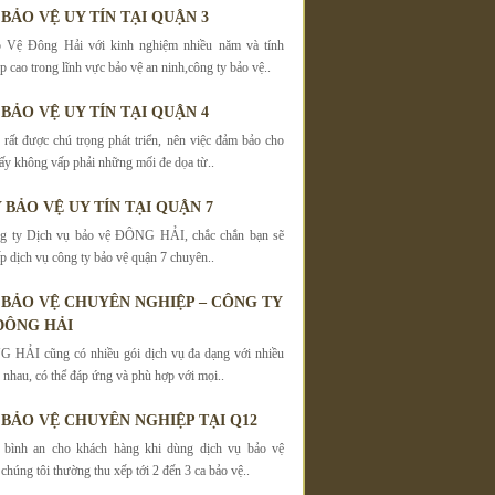
BẢO VỆ UY TÍN TẠI QUẬN 3
 Vệ Đông Hải với kinh nghiệm nhiều năm và tính
 cao trong lĩnh vực bảo vệ an ninh,công ty bảo vệ..
BẢO VỆ UY TÍN TẠI QUẬN 4
rất được chú trọng phát triển, nên việc đảm bảo cho
 ấy không vấp phải những mối đe dọa từ..
 BẢO VỆ UY TÍN TẠI QUẬN 7
g ty Dịch vụ bảo vệ ĐÔNG HẢI, chắc chắn bạn sẽ
p dịch vụ công ty bảo vệ quận 7 chuyên..
 BẢO VỆ CHUYÊN NGHIỆP – CÔNG TY
ĐÔNG HẢI
 HẢI cũng có nhiều gói dịch vụ đa dạng với nhiều
 nhau, có thể đáp ứng và phù hợp với mọi..
 BẢO VỆ CHUYÊN NGHIỆP TẠI Q12
bình an cho khách hàng khi dùng dịch vụ bảo vệ
ng tôi thường thu xếp tới 2 đến 3 ca bảo vệ..