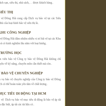
ách sạn, siêu thị, nhà sách,… được khách hàng..
IÊU THỊ
 vệ Đông Hải cung cấp Dịch vụ bảo vệ tại các Siêu
hù của loại hình bảo vệ siêu thị là..
KHU CÔNG NGHIỆP
vệ Đông Hải đảm nhiệm nhiều vị trí bải vệ tại các Khu
à có kinh nghiệm lâu năm với loại hinhg..
 TRƯỜNG HỌC
n viên bảo vệ Công ty bảo vệ Đông Hải không chỉ
yện về kỹ năng, chuyên môn cần thiết mà còn..
 BẢO VỆ CHUYÊN NGHIỆP
h vụ bảo vệ chuyên nghiệp của Công ty bảo vệ Đông
h có thể hoàn toàn yên tâm về chất lượng..
MỤC TIÊU DI ĐỘNG TẠI HCM
 vệ: Dịch vụ bảo vệ mục tiêu di động là bảo vệ áp tải
 đặc biệt, áp tải các tài liệu có..