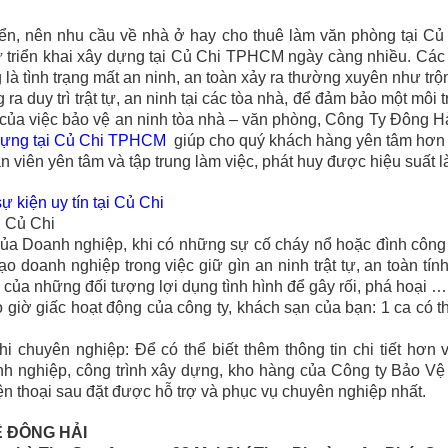
triển, nên nhu cầu về nhà ở hay cho thuê làm văn phòng tại C
triển khai xây dựng tại
Củ Chi
TPHCM ngày càng nhiều. Các t
 là tình trạng mất an ninh, an toàn xảy ra thường xuyên như tr
ra duy trì trật tự, an ninh tại các tòa nhà, để đảm bảo một môi
t của việc bảo vệ an ninh tòa nhà – văn phòng, Công Ty Đông Hả
dựng tại
Củ Chi
TPHCM
giúp cho quý khách hàng yên tâm hơn v
 viên yên tâm và tập trung làm việc, phát huy được hiệu suất là
ự kiện uy tín tại Củ Chi
i Củ Chi
oanh nghiệp, khi có những sự cố cháy nổ hoặc đình công xảy
 doanh nghiệp trong việc giữ gìn an ninh trật tự, an toàn tính m
ủa những đối tượng lợi dụng tình hình để gây rối, phá hoại …
 giờ giấc hoạt động của công ty, khách sạn của bạn: 1 ca có t
hi chuyên nghiệp: Để có thể biết thêm thông tin chi tiết hơn
nh nghiệp, công trình xây dựng, kho hàng của Công ty Bảo Vệ 
iện thoại sau đặt được hỗ trợ và phục vụ chuyên nghiệp nhất.
Ệ ĐÔNG HẢI