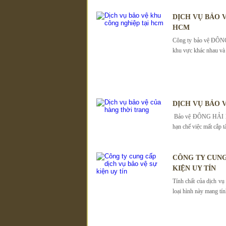
DỊCH VỤ BẢO 
HCM
Công ty bảo vệ ĐÔNG 
khu vực khác nhau và 
DỊCH VỤ BẢO 
Bảo vệ ĐÔNG HẢI luô
hạn chế việc mất cắp t
CÔNG TY CUNG
KIỆN UY TÍN
Tính chất của dịch vụ
loại hình này mang tính