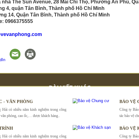
 Tòa nhà The Sun Avenue, 28 Mai Chí Thọ, Phường An Phú, 
ờng 4, quận Tân Bình, Thành phố Hồ Chí Minh
ờng 14, Quận Tân Bình, Thành phố Hồ Chí Minh
ne: 0966375555
ovevanphong.com
BÀI VIẾT KHÁC
C - VĂN PHÒNG
BẢO VỆ 
 Hải có nhiều năm kinh nghiệm trong công
Công ty Bảo
à, văn phòng, cao ốc,… được khách hàng..
tác bảo vệ c
TRÌNH
BẢO VỆ 
 Hải có nhiều năm kinh nghiệm trong công
Công ty Bảo