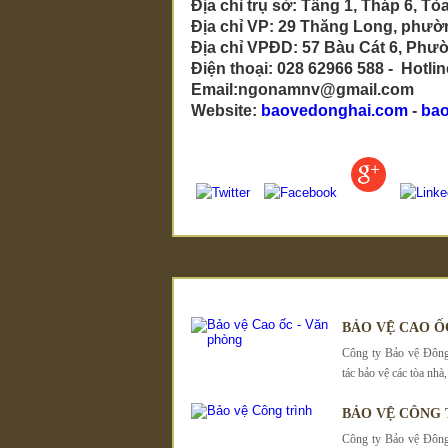
Địa chỉ trụ sở: Tầng 1, Tháp 6,
Địa chỉ VP: 29 Thăng Long, phư
Địa chỉ VPĐD: 57 Bàu Cát 6, Phư
Điện thoại: 028 62966 588 - Hotli
Email:ngonamnv@gmail.com
Website:
baovedonghai.com
-
ba
BẢO VỆ CAO Ố
Công ty Bảo vệ Đông
tác bảo vệ các tòa nh
BẢO VỆ CÔNG 
Công ty Bảo vệ Đông