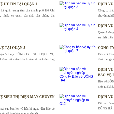
Ệ UY TÍN TẠI QUẬN 1
DỊCH VỤ 
 Là quận trung tâm của thành phố Hồ Chí
Công ty Bảo
g nhiều cơ quan, tòa nhà, văn phòng đại
chuyên nghiệp
DỊCH VỤ 
Quận 4 đang 
sự phát triển
VỆ TẠI QUẬN 5
CÔNG TY
i quận 5 thuộc CÔNG TY TNHH DỊCH VỤ
Đến với Côn
ợc rất nhiều khách hàng ở Sài Gòn cũng
được cung cấ
DỊCH VỤ
BẢO VỆ 
Bảo vệ ĐÔNG
mức giá khác
VỆ SIÊU THỊ ĐIỆN MÁY CHUYÊN
DỊCH VỤ
Để bảo đảm 
ĐÔNG HẢI chú
oại của bạn lên và liên hệ ngay đến Bảo vệ
ôi để đảm bảo an toàn cho tài..