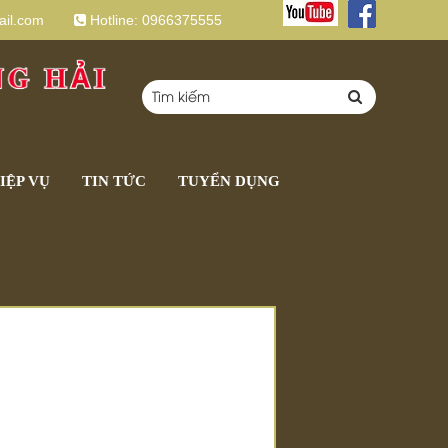
il.com
Hotline:
0966375555
IỆP VỤ
TIN TỨC
TUYỂN DỤNG