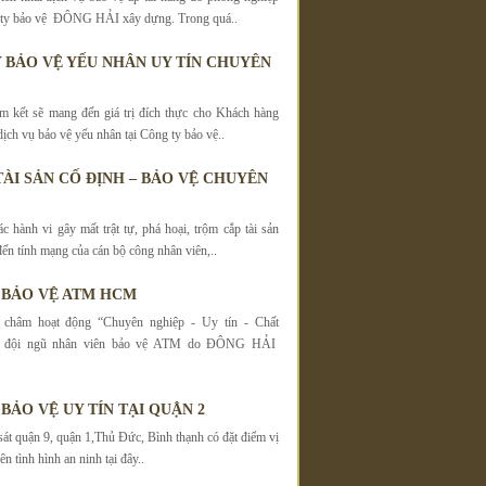
 ty bảo vệ ĐÔNG HẢI xây dựng. Trong quá..
 BẢO VỆ YẾU NHÂN UY TÍN CHUYÊN
m kết sẽ mang đến giá trị đích thực cho Khách hàng
ịch vụ bảo vệ yếu nhân tại Công ty bảo vệ..
TÀI SẢN CỐ ĐỊNH – BẢO VỆ CHUYÊN
c hành vi gây mất trật tự, phá hoại, trộm cắp tài sản
đến tính mạng của cán bộ công nhân viên,..
 BẢO VỆ ATM HCM
châm hoạt động “Chuyên nghiệp - Uy tín - Chất
g đội ngũ nhân viên bảo vệ ATM do ĐÔNG HẢI
BẢO VỆ UY TÍN TẠI QUẬN 2
́t quận 9, quận 1,Thủ Đức, Bình thạnh có đặt điểm vị
nên tình hình an ninh tại đây..