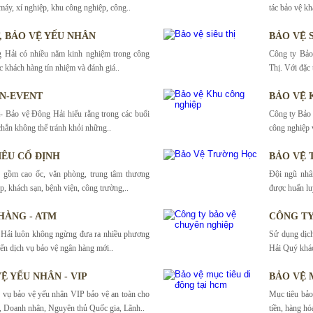
máy, xí nghiệp, khu công nghiệp, công..
tác bảo vệ kh
T, BẢO VỆ YẾU NHÂN
BẢO VỆ S
 Hải có nhiều năm kinh nghiệm trong công
Công ty Bảo
c khách hàng tín nhiệm và đánh giá..
Thị. Với đặc t
ỆN-EVENT
BẢO VỆ 
- Bảo vệ Đông Hải hiểu rằng trong các buổi
Công ty Bảo 
chắn không thể tránh khỏi những..
công nghiệp v
IÊU CỐ ĐỊNH
BẢO VỆ
o gồm cao ốc, văn phòng, trung tâm thương
Đội ngũ nhâ
p, khách sạn, bệnh viện, công trường,..
được huấn lu
HÀNG - ATM
CÔNG TY
 Hải luôn không ngừng đưa ra nhiều phương
Sử dụng dịc
iển dịch vụ bảo vệ ngân hàng mới..
Hải Quý khác
Ệ YẾU NHÂN - VIP
BẢO VỆ 
h vụ bảo vệ yếu nhân VIP bảo vệ an toàn cho
Mục tiêu bảo
, Doanh nhân, Nguyên thủ Quốc gia, Lãnh..
tiền, hàng hóa