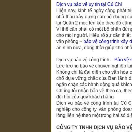
Dịch vụ bảo vệ uy tín tại Củ Chi
Hiện nay, kinh tế ngày càng phát 
nhà thầu xây dựng căn hộ chung cư 
tại Quận 2 mọc lên kéo theo đó cũng
Vì thế cần phải có một bộ phận đứng 
cho mọi người. Hiểu rõ sự cần thiế
văn phòng –
bảo vệ công trình xây 
an ninh nữa, đồng thời giúp cho nhân
Dịch vụ bảo vệ công trình –
Bảo vệ s
Lực lượng bảo vệ chuyên nghiệp tạ
Không chỉ là đại diện cho văn hóa của D
chổ dựa vững chắc của Ban lãnh đạo
ngăn chặn các hành động quá khích c
Chúng tôi nhận bảo vệ theo ca, theo
đòi hỏi của quý khách hàng
Dịch vụ bảo vệ công trình tại Củ C
nghiệp cho công ty, văn phòng doa
lòng liên hệ theo một trong hai số đ
CÔNG TY TNHH DỊCH VỤ BẢO V