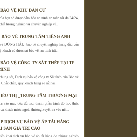
 BẢO VỆ KHU DÂN CƯ
ủa bạn sẽ được đảm bảo an ninh an toàn tối đa 24/24,
hất lượng nghiệp vụ chuyên nghiệp và..
 BẢO VÊ TRUNG TÂM TIẾNG ANH
 vệ ĐÔNG HẢI, bảo vệ chuyên nghiệp hàng đầu của
ý khách có được sự bảo vệ, an ninh trật..
 BẢO VỆ CÔNG TY SẮT THÉP TẠI TP
MINH
chúng tôi, Dịch vụ bảo vệ công ty Sắt thép của Bảo vệ
ắc chắn, quý khách hàng sẽ rất hài..
SIÊU THỊ _TRUNG TÂM THƯƠNG MẠI
a vào mục tiêu đủ mọi thành phần trình độ học thức
 cả khách nước ngoài thường xuyên ra vào nên..
P DỊCH VỤ BẢO VỆ ÁP TẢI HÀNG
I SẢN GIÁ TRỊ CAO
iễn khai dịch vụ bảo vệ áp tải hàng do phòng nghiệp