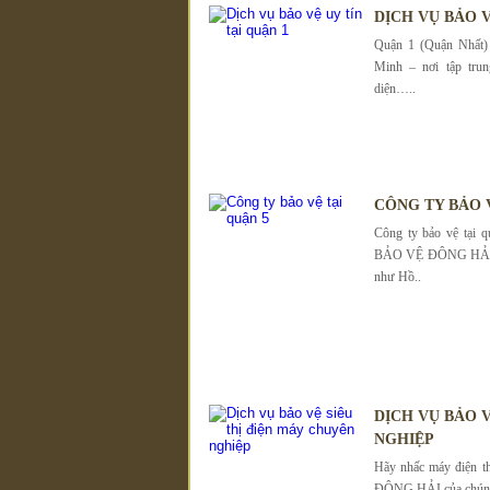
DỊCH VỤ BẢO V
Quận 1 (Quận Nhất)
Minh – nơi tập trun
diện…..
CÔNG TY BẢO 
Công ty bảo vệ tạ
BẢO VỆ ĐÔNG HẢI đư
như Hồ..
DỊCH VỤ BẢO 
NGHIỆP
Hãy nhấc máy điện th
ĐÔNG HẢI của chúng t