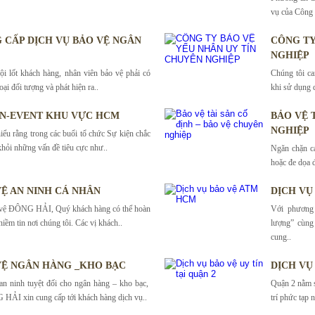
vụ của Công
 CẤP DỊCH VỤ BẢO VỆ NGÂN
CÔNG TY
NGHIỆP
 lốt khách hàng, nhân viên bảo vệ phải có
Chúng tôi ca
ại đối tượng và phát hiện ra..
khi sử dụng d
ỆN-EVENT KHU VỰC HCM
BẢO VỆ 
NGHIỆP
 rằng trong các buổi tổ chức Sự kiện chắc
khỏi những vấn đề tiêu cực như..
Ngăn chặn cá
hoặc đe dọa 
VỆ AN NINH CÁ NHÂN
DỊCH VỤ
 vệ ĐÔNG HẢI, Quý khách hàng có thể hoàn
Với phương 
niềm tin nơi chúng tôi. Các vị khách..
lượng” cùn
cung..
VỆ NGÂN HÀNG _KHO BẠC
DỊCH VỤ 
n ninh tuyệt đối cho ngân hàng – kho bạc,
Quận 2 nằm sa
HẢI xin cung cấp tới khách hàng dịch vụ..
trí phức tạp 