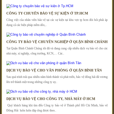
CÔNG TY CHUYÊN BẢO VỆ SỰ KIỆN Ở TP.HCM
Công việc của nhân viên bảo vệ tại các sự kiện tại khu vực tp hcm đòi hỏi phải áp
dụng cả các biện pháp mềm dẻo,..
CÔNG TY BẢO VỆ CHUYÊN NGHIỆP Ở QUẬN BÌNH CHÁNH
Tại Quận Bình Chánh Chúng tôi đã và đang cung cấp nhiều dịch vụ bảo vệ cho các
nhà máy, xí nghiệp, công trường, KCN,… Các..
DỊCH VỤ BẢO VỆ CHO VĂN PHÒNG Ở QUẬN BÌNH TÂN
Sau quá trình trải qua nhiều năm hình thành và phát triển, bảo vệ đông hải đã vương
lên trở thành một trong những công ty uy..
DỊCH VỤ BẢO VỆ CHO CÔNG TY, NHÀ MÁY Ở HCM
Quý khách hàng khi tìm đến Công ty bảo vệ ở Thành phố Hồ Chí Minh, bảo vệ
Đông Hải luôn luôn đáp ứng được theo..