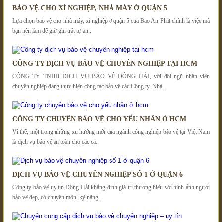
BẢO VỆ CHO XÍ NGHIỆP, NHÀ MÁY Ở QUẬN 5
Lựa chọn bảo vệ cho nhà máy, xí nghiệp ở quận 5 của Bảo An Phát chính là việc mà
bạn nên làm để giữ gìn trật tự an..
CÔNG TY DỊCH VỤ BẢO VỆ CHUYÊN NGHIỆP TẠI HCM
CÔNG TY TNHH DỊCH VỤ BẢO VỆ ĐÔNG HẢI, với đội ngũ nhân viên
chuyên nghiệp đang thực hiện công tác bảo vệ các Công ty, Nhà..
CÔNG TY CHUYÊN BẢO VỆ CHO YẾU NHÂN Ở HCM
Vì thế, một trong những xu hướng mới của ngành công nghiệp bảo vệ tại Việt Nam
là dịch vụ bảo vệ an toàn cho các cá..
DỊCH VỤ BẢO VỆ CHUYÊN NGHIỆP SỐ 1 Ở QUẬN 6
Công ty bảo vệ uy tín Đông Hải khẳng định giá trị thương hiệu với hình ảnh người
bảo vệ đẹp, có chuyên môn, kỹ năng..