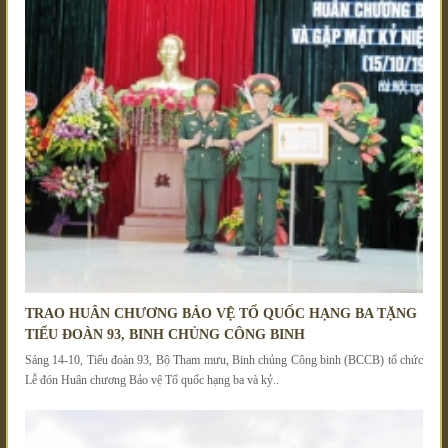
TRAO HUÂN CHƯƠNG BẢO VỆ TỔ QUỐC HẠNG BA TẶNG
TIỂU ĐOÀN 93, BINH CHỦNG CÔNG BINH
Sáng 14-10, Tiểu đoàn 93, Bộ Tham mưu, Binh chủng Công binh (BCCB) tổ chức
Lễ đón Huân chương Bảo vệ Tổ quốc hạng ba và kỷ..