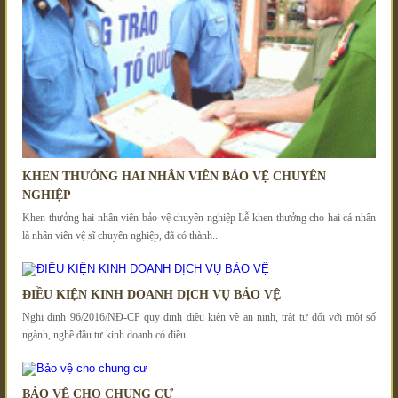
KHEN THƯỞNG HAI NHÂN VIÊN BẢO VỆ CHUYÊN
NGHIỆP
Khen thưởng hai nhân viên bảo vệ chuyên nghiệp Lễ khen thưởng cho hai cá nhân
là nhân viên vệ sĩ chuyên nghiệp, đã có thành..
ĐIỀU KIỆN KINH DOANH DỊCH VỤ BẢO VỆ
Nghị định 96/2016/NĐ-CP quy định điều kiện về an ninh, trật tự đối với một số
ngành, nghề đầu tư kinh doanh có điều..
BẢO VỆ CHO CHUNG CƯ