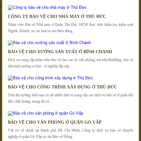
CÔNG TY BẢO VỆ CHO NHÀ MÁY Ở THỦ ĐỨC
Nhân viên Bảo vệ Nhà máy ở Quận Thủ Đức HCM thực hiện kiểm tra, kiểm soát
Người, Khách, xe các loại ra vào theo đúng..
BẢO VỆ CHO XƯỞNG SẢN XUẤT Ở BÌNH CHÁNH
Dịch vụ cung cấp nhân viên bảo vệ cho cao ốc văn phòng, toà nhà Building, bảo vệ
nhà máy,xưởng cơ khí - xí nghiệp lắp ráp...
BẢO VỆ CHO CÔNG TRÌNH XÂY DỰNG Ở THỦ ĐỨC
Trên thị trường hiện nay có rất nhiều đơn vị cung cấp các dịch vụ bảo vệ ở quận thủ
đức chất lượng, trong đó có..
BẢO VỆ CHO VĂN PHÒNG Ở QUẬN GÒ VẤP
Với cơ sở chính tại thành phố Hồ Chí Minh, Công ty dịch vụ bảo vệ chuyên
nghiệp ở quận Gò Vấp uy tín Bảo vệ Đông..