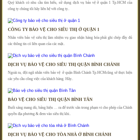
Quý khách có nhu cầu tìm hiểu, sử dụng dịch vụ bảo vệ ở quận 1 Tp.HCM của
công ty chúng tôi hãy liên hệ với công ty..
CÔNG TY BẢO VỆ CHO SIÊU THỊ Ở QUẬN 1
Nhân viên bảo vệ siêu thị làm nhiệm vụ giao nhận hàng hóa phải ghi chép đầy đủ
các thông tin có liên quan của các mặt..
DỊCH VỤ BẢO VỆ CHO SIÊU THỊ QUẬN BÌNH CHÁNH
Ngoài ra, đội ngũ nhân viên bảo vệ ở quận Bình Chánh Tp.HCMcũng sẽ thực hiện
các yêu cầu công việc của khách hàng. Hãy..
BẢO VỆ CHO SIÊU THỊ QUẬN BÌNH TÂN
Buổi sáng mang dù, bảng hiệu … ra để trước sân trong phạm vi cho phép của Chính
quyền địa phương & đem vào siêu thị khi..
DỊCH VỤ BẢO VỆ CHO TÒA NHÀ Ở BÌNH CHÁNH