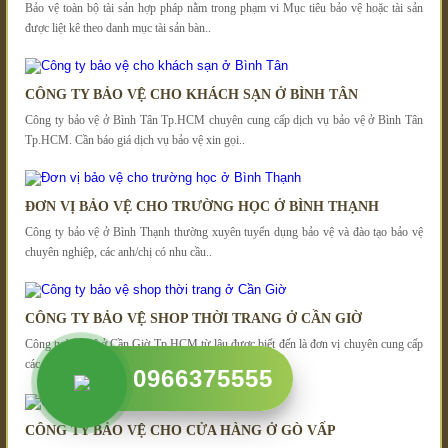
Bảo vệ toàn bộ tài sản hợp pháp nằm trong phạm vi Mục tiêu bảo vệ hoặc tài sản
được liệt kê theo danh mục tài sản bàn..
CÔNG TY BẢO VỆ CHO KHÁCH SẠN Ở BÌNH TÂN
Công ty bảo vệ ở Bình Tân Tp.HCM chuyên cung cấp dịch vụ bảo vệ ở Bình Tân
Tp.HCM. Cần báo giá dịch vụ bảo vệ xin gọi..
ĐƠN VỊ BẢO VỆ CHO TRƯỜNG HỌC Ở BÌNH THẠNH
Công ty bảo vệ ở Bình Thạnh thường xuyên tuyển dụng bảo vệ và đào tạo bảo vệ
chuyên nghiệp, các anh/chị có nhu cầu..
CÔNG TY BẢO VỆ SHOP THỜI TRANG Ở CẦN GIỜ
Công ty bảo vệ ở Cần Giờ Tp.HCM từ lâu được biết đến là đơn vị chuyên cung cấp
các dịch vụ bảo vệ uy tín, chất..
0966375555
CÔNG TY BẢO VỆ CHO CỬA HÀNG Ở GÒ VẤP