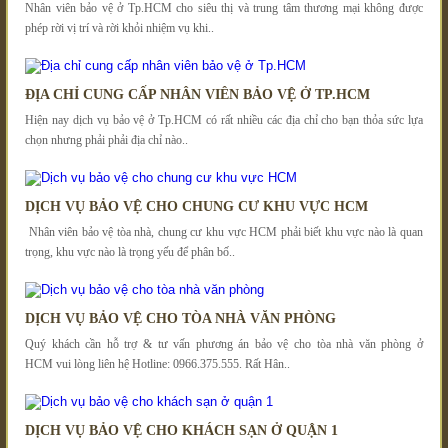
Nhân viên bảo vệ ở Tp.HCM cho siêu thị và trung tâm thương mại không được
phép rời vị trí và rời khỏi nhiệm vụ khi..
ĐỊA CHỈ CUNG CẤP NHÂN VIÊN BẢO VỆ Ở TP.HCM
Hiện nay dịch vụ bảo vệ ở Tp.HCM có rất nhiều các địa chỉ cho bạn thỏa sức lựa
chọn nhưng phải phải địa chỉ nào..
DỊCH VỤ BẢO VỆ CHO CHUNG CƯ KHU VỰC HCM
Nhân viên bảo vệ tòa nhà, chung cư khu vực HCM phải biết khu vực nào là quan
trọng, khu vực nào là trọng yếu để phân bố..
DỊCH VỤ BẢO VỆ CHO TÒA NHÀ VĂN PHÒNG
Quý khách cần hỗ trợ & tư vấn phương án bảo vệ cho tòa nhà văn phòng ở
HCM vui lòng liên hệ Hotline: 0966.375.555. Rất Hân..
DỊCH VỤ BẢO VỆ CHO KHÁCH SẠN Ở QUẬN 1