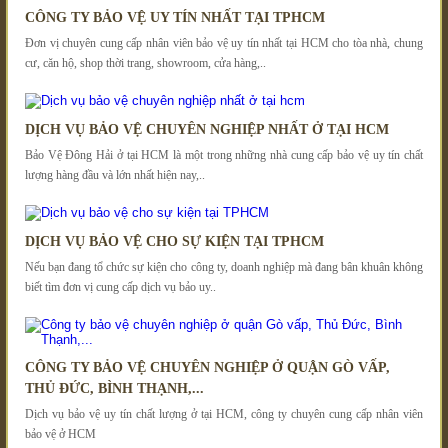
CÔNG TY BẢO VỆ UY TÍN NHẤT TẠI TPHCM
Đơn vị chuyên cung cấp nhân viên bảo vệ uy tín nhất tại HCM cho tòa nhà, chung
cư, căn hộ, shop thời trang, showroom, cửa hàng,..
DỊCH VỤ BẢO VỆ CHUYÊN NGHIỆP NHẤT Ở TẠI HCM
Bảo Vệ Đông Hải ở tại HCM là một trong những nhà cung cấp bảo vệ uy tín chất
lượng hàng đầu và lớn nhất hiện nay,..
DỊCH VỤ BẢO VỆ CHO SỰ KIỆN TẠI TPHCM
Nếu bạn đang tổ chức sự kiện cho công ty, doanh nghiệp mà đang bân khuân không
biết tìm đơn vị cung cấp dịch vụ bảo uy..
CÔNG TY BẢO VỆ CHUYÊN NGHIỆP Ở QUẬN GÒ VẤP,
THỦ ĐỨC, BÌNH THẠNH,...
Dịch vụ bảo vệ uy tín chất lượng ở tại HCM, công ty chuyên cung cấp nhân viên
bảo vệ ở HCM