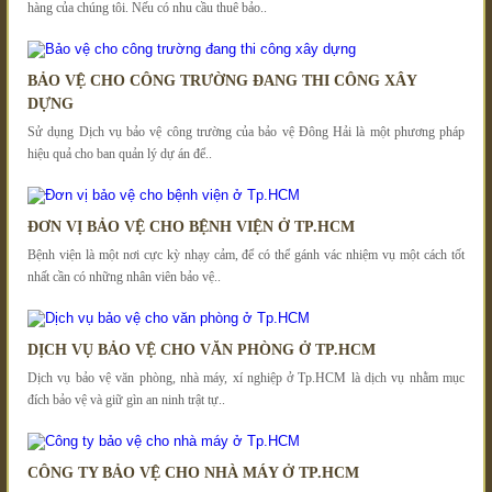
hàng của chúng tôi. Nếu có nhu cầu thuê bảo..
BẢO VỆ CHO CÔNG TRƯỜNG ĐANG THI CÔNG XÂY
DỰNG
Sử dụng Dịch vụ bảo vệ công trường của bảo vệ Đông Hải là một phương pháp
hiệu quả cho ban quản lý dự án để..
ĐƠN VỊ BẢO VỆ CHO BỆNH VIỆN Ở TP.HCM
Bệnh viện là một nơi cực kỳ nhạy cảm, để có thể gánh vác nhiệm vụ một cách tốt
nhất cần có những nhân viên bảo vệ..
DỊCH VỤ BẢO VỆ CHO VĂN PHÒNG Ở TP.HCM
Dịch vụ bảo vệ văn phòng, nhà máy, xí nghiệp ở Tp.HCM là dịch vụ nhằm mục
đích bảo vệ và giữ gìn an ninh trật tự..
CÔNG TY BẢO VỆ CHO NHÀ MÁY Ở TP.HCM