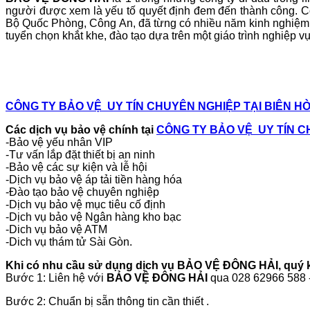
người được xem là yếu tố quyết định đem đến thành công. Cô
Bộ Quốc Phòng, Công An, đã từng có nhiều năm kinh nghiệm Q
tuyển chọn khắt khe, đào tạo dựa trên một giáo trình nghiệp 
CÔNG TY BẢO VỆ UY TÍN CHUYÊN NGHIỆP TẠI BIÊN H
Các dịch vụ bảo vệ chính tại
CÔNG TY BẢO VỆ UY TÍN C
-Bảo vệ yếu nhân VIP
-Tư vấn lắp đặt thiết bị an ninh
-Bảo vệ các sự kiện và lễ hội
-Dịch vụ bảo vệ áp tải tiền hàng hóa
-Đào tạo bảo vệ chuyên nghiệp
-Dịch vụ bảo vệ mục tiêu cố định
-Dịch vụ bảo vệ Ngân hàng kho bạc
-Dich vụ bảo vệ ATM
-Dich vụ thám tử Sài Gòn.
Khi có nhu cầu sử dụng dịch vụ
BẢO VỆ ĐÔNG HẢI
, quý
Bước 1: Liên hệ với
BẢO VỆ ĐÔNG HẢI
qua 028 62966 588 
Bước 2: Chuẩn bị sẵn thông tin cần thiết .