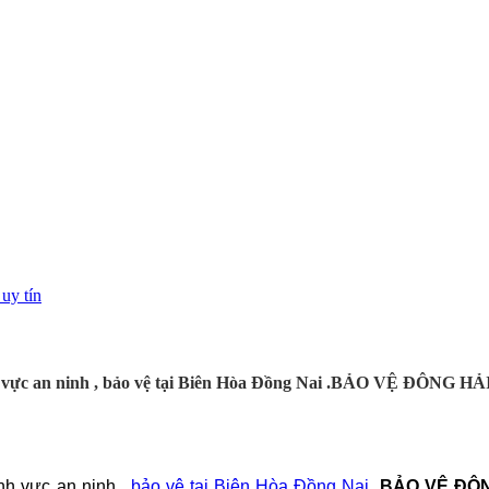
ực an ninh , bảo vệ tại Biên Hòa Đồng Nai .BẢO VỆ ĐÔNG HẢI lu
ĩnh vực an ninh ,
bảo vệ
tại Biên Hòa Đồng Nai
.
BẢO VỆ ĐÔN