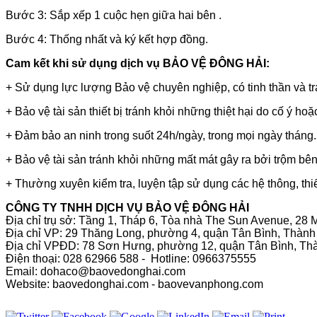
Bước 3: Sắp xếp 1 cuộc hẹn giữa hai bên .
Bước 4: Thống nhất và ký kết hợp đồng.
Cam kết khi sử dụng dịch vụ
BẢO VỆ ĐÔNG HẢI
:
+ Sử dụng lực lượng Bảo vệ chuyên nghiệp, có tinh thần và t
+ Bảo vệ tài sản thiết bị tránh khỏi những thiệt hại do cố ý ho
+ Đảm bảo an ninh trong suốt 24h/ngày, trong mọi ngày tháng.
+ Bảo vệ tài sản tránh khỏi những mất mát gây ra bởi trộm bê
+ Thường xuyên kiểm tra, luyện tập sử dụng các hệ thông, thi
CÔNG TY TNHH DỊCH VỤ BẢO VỆ ĐÔNG HẢI
Địa chỉ trụ sở: Tầng 1, Tháp 6, Tòa nhà The Sun Avenue, 2
Địa chỉ VP: 29 Thăng Long, phường 4, quận Tân Bình, Thàn
Địa chỉ VPĐD: 78 Sơn Hưng, phường 12, quận Tân Bình, Th
Điện thoại: 028 62966 588 - Hotline: 0966375555
Email: dohaco@baovedonghai.com
Website:
baovedonghai.com
-
baovevanphong.com