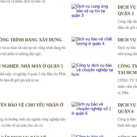
bảo vệ cá nhân, dịch vụ bảo vệ..
DỊCH VỤ
QUẬN 3
Cung cấp dịc
diện các gói 
ÔNG TRÌNH ĐANG XÂY DỰNG
DỊCH VỤ
và an toàn tài sản tại các công trình đang thi
Dịch vụ bảo 
i hỏi phải có những đội ngũ..
một trong nh
Í NGHIỆP, NHÀ MÁY Ở QUẬN 5
CÔNG TY
TẠI HCM
nhà máy, xí nghiệp ở quận 5 của Bảo An Phát
n làm để giữ gìn trật tự an..
CÔNG TY T
nhân viên ch
ty, Nhà..
ÊN BẢO VỆ CHO YẾU NHÂN Ở
DỊCH VỤ
QUẬN 6
ững xu hướng mới của ngành công nghiệp bảo
Công ty bảo 
h vụ bảo vệ an toàn cho các cá..
hình ảnh ngư