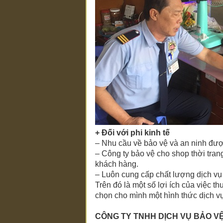
+ Đối với phi kinh tế
– Nhu cầu về bảo vệ và an ninh đư
– Công ty bảo vệ
cho shop thời tran
khách hàng.
– Luôn cung cấp chất lượng dịch v
Trên đó là một số lợi ích của việc t
chọn cho mình một hình thức dịch v
CÔNG TY TNHH DỊCH VỤ BẢO V