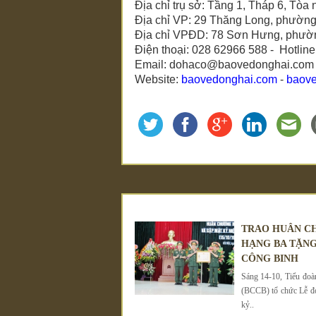
Địa chỉ trụ sở: Tầng 1, Tháp 6, 
Địa chỉ VP: 29 Thăng Long, phườn
Địa chỉ VPĐD: 78 Sơn Hưng, phườn
Điện thoại: 028 62966 588 - Hotlin
Email: dohaco@baovedonghai.com
Website:
baovedonghai.com
-
baov
TRAO HUÂN C
HẠNG BA TẶNG
CÔNG BINH
Sáng 14-10, Tiểu đo
(BCCB) tổ chức Lễ đ
kỷ..