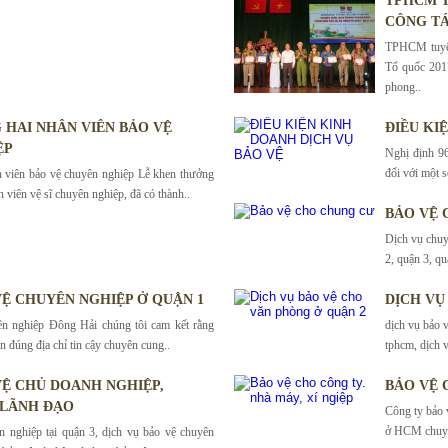
TPHCM T
CÔNG TÁ
TPHCM tuyên
Tổ quốc 201
phong..
HAI NHÂN VIÊN BẢO VỆ
ĐIỀU KI
ỆP
Nghị định 96
đối với một s
 viên bảo vệ chuyên nghiệp Lễ khen thưởng
n viên vệ sĩ chuyên nghiệp, đã có thành..
BẢO VỆ 
Dịch vụ chuy
2, quận 3, qu
VỆ CHUYÊN NGHIỆP Ở QUẬN 1
DỊCH VỤ
ên nghiệp Đông Hải chúng tôi cam kết rằng
dịch vụ bảo v
n đúng địa chỉ tin cậy chuyên cung..
tphcm, dịch v
 VỆ CHỦ DOANH NGHIỆP,
BẢO VỆ 
 LÃNH ĐẠO
Công ty bảo 
ở HCM chuyên
n nghiệp tại quận 3, dịch vụ bảo vệ chuyên