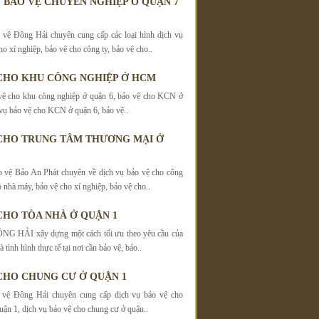
 BẢO VỆ CHUYÊN NGHIỆP Ở QUẬN 7
vệ Đông Hải chuyên cung cấp các loại hình dịch vụ
o xí nghiệp, bảo vệ cho công ty, bảo vệ cho..
CHO KHU CÔNG NGHIỆP Ở HCM
vệ cho khu công nghiệp ở quận 6, bảo vệ cho KCN ở
 vụ bảo vệ cho KCN ở quận 6, bảo vệ..
CHO TRUNG TÂM THƯƠNG MẠI Ở
 vệ Bảo An Phát chuyên về dịch vụ bảo vệ cho công
o nhà máy, bảo vệ cho xí nghiệp, bảo vệ cho..
CHO TÒA NHÀ Ở QUẬN 1
 HẢI xây dựng một cách tối ưu theo yêu cầu của
 tình hình thực tế tại nơi cần bảo vệ, bảo..
CHO CHUNG CƯ Ở QUẬN 1
 vệ Đông Hải chuyên cung cấp dịch vụ bảo vệ cho
uận 1, dịch vụ bảo vệ cho chung cư ở quận..