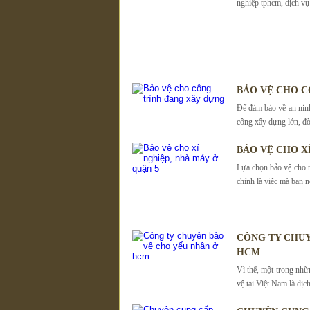
nghiệp tphcm, dịch vụ 
BẢO VỆ CHO C
Để đảm bảo về an ninh 
công xây dựng lớn, đò
BẢO VỆ CHO X
Lựa chọn bảo vệ cho 
chính là việc mà bạn nê
CÔNG TY CHUY
HCM
Vì thế, một trong nh
vệ tại Việt Nam là dịc