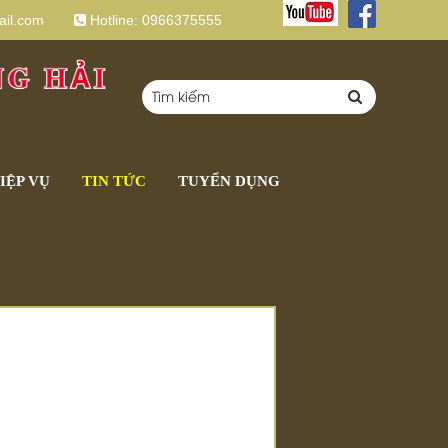
il.com
Hotline:
0966375555
IỆP VỤ
TIN TỨC
TUYỂN DỤNG