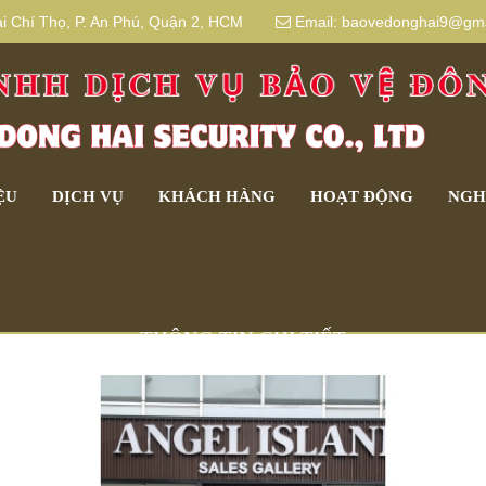
 Chí Thọ, P. An Phú, Quận 2, HCM
Email:
baovedonghai9@gma
ỆU
DỊCH VỤ
KHÁCH HÀNG
HOẠT ĐỘNG
NGH
THÔNG TIN CHI TIẾT