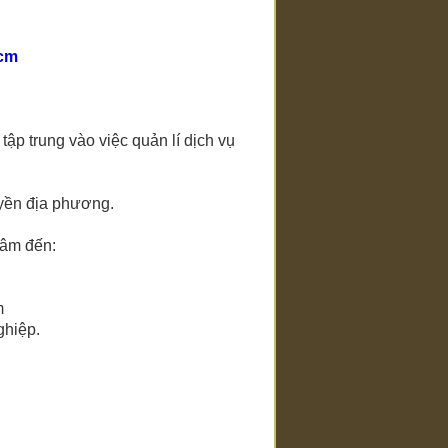
hcm
ập trung vào việc quản lí dịch vụ
uyền địa phương.
tâm đến:
m
ghiệp.