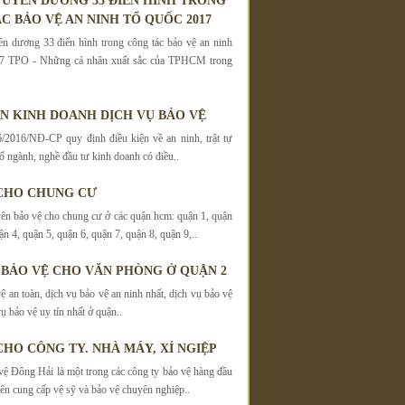
UYÊN DƯƠNG 33 ĐIỂN HÌNH TRONG
C BẢO VỆ AN NINH TỔ QUỐC 2017
 dương 33 điển hình trong công tác bảo vệ an ninh
7 TPO - Những cá nhân xuất sắc của TPHCM trong
ỆN KINH DOANH DỊCH VỤ BẢO VỆ
/2016/NĐ-CP quy định điều kiện về an ninh, trật tự
ố ngành, nghề đầu tư kinh doanh có điều..
CHO CHUNG CƯ
ên bảo vệ cho chung cư ở các quận hcm: quận 1, quận
ận 4, quận 5, quận 6, quận 7, quận 8, quận 9,..
 BẢO VỆ CHO VĂN PHÒNG Ở QUẬN 2
ệ an toàn, dịch vụ bảo vệ an ninh nhất, dịch vụ bảo vệ
ụ bảo vệ uy tín nhất ở quận..
CHO CÔNG TY. NHÀ MÁY, XÍ NGIỆP
vệ Đông Hải là một trong các công ty bảo vệ hàng đầu
 cung cấp vệ sỹ và bảo vệ chuyên nghiệp..