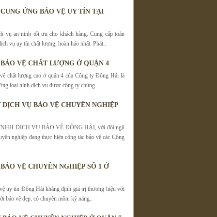
 CUNG ỨNG BẢO VỆ UY TÍN TẠI
h vụ an ninh tối ưu cho khách hàng. Cung cấp toàn
dịch vụ uy tín chất lượng, hoàn hảo nhất. Phát..
 BẢO VỆ CHẤT LƯỢNG Ở QUẬN 4
vệ chất lượng cao ở quận 4 của Công ty Đông Hải là
ững loại hình dịch vụ được công ty chúng..
 DỊCH VỤ BẢO VỆ CHUYÊN NGHIỆP
NHH DỊCH VỤ BẢO VỆ ĐÔNG HẢI, với đội ngũ
uyên nghiệp đang thực hiện công tác bảo vệ các Công
 BẢO VỆ CHUYÊN NGHIỆP SỐ 1 Ở
vệ uy tín Đông Hải khẳng định giá trị thương hiệu với
ời bảo vệ đẹp, có chuyên môn, kỹ năng..