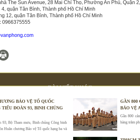
Tòa nhà The Sun Avenue, 28 Mai Chí Thọ, Phường An Phú, Quậ
g 4, quận Tân Bình, Thành phố Hồ Chí Minh
g 12, quận Tân Bình, Thành phố Hồ Chí Minh
e: 0966375555
evanphong.com
BÀI VIẾT KHÁC
HƯƠNG BẢO VỆ TỔ QUỐC
GẦN 800
 TIỂU ĐOÀN 93, BINH CHỦNG
BẢO VỆ A
Gần 800 cảnh
hàng trăm phư
àn 93, Bộ Tham mưu, Binh chủng Công binh
ón Huân chương Bảo vệ Tổ quốc hạng ba và