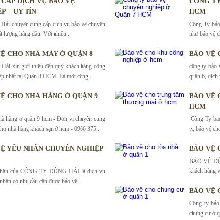
CẤP DỊCH VỤ BẢO VỆ
CÔNG TY
P – UY TÍN
HCM
Hải chuyên cung cấp dịch vụ bảo vệ chuyên
Công Ty bảo 
ất lượng hàng đầu. Với nhiều..
như bảo vệ ch
VỆ CHO NHÀ MÁY Ở QUẬN 8
BẢO VỆ 
Hải xin giới thiệu đến quý khách hàng công
công ty bảo 
ệp nhất tại Quận 8 HCM. Là một công..
quận 6, dịch
VỆ CHO NHÀ HÀNG Ở QUẬN 9
BẢO VỆ 
HCM
hà hàng ở quận 9 hcm - Đơn vị chuyên cung
Công Ty bảo
cho nhà hàng khách sạn ở hcm - 0966 375..
ty, bảo vệ ch
VỆ YẾU NHÂN CHUYÊN NGHIỆP
BẢO VỆ 
BẢO VỆ ĐÔNG
khách hàng và
 nhân của CÔNG TY ĐÔNG HẢI là dịch vụ
 nhân có nhu cầu cần được bảo vệ..
BẢO VỆ 
Công ty bảo
chung cư ở q