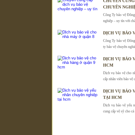
CHUYÊN CUNG 
CHUYÊN NGHIỆ
Công Ty bảo vệ Đông 
nghiệp – uy tín với ch
DỊCH VỤ BẢO 
Công Ty bảo vệ Đông 
ty bảo vệ chuyên nghi
DỊCH VỤ BẢO 
HCM
Dịch vụ bảo vệ cho n
cấp nhân viên bảo vệ 
DỊCH VỤ BẢO 
TẠI HCM
Dịch vụ bảo vệ yếu
cung cấp vệ sỹ cho cá