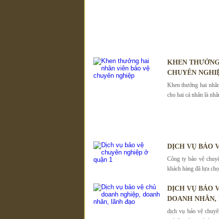
KHEN THƯỞNG 
CHUYÊN NGHI
Khen thưởng hai nhân
cho hai cá nhân là nhâ
DỊCH VỤ BẢO 
Công ty bảo vệ chuy
khách hàng đã lựa chọ
DỊCH VỤ BẢO
DOANH NHÂN,
dịch vụ bảo vệ chuyê