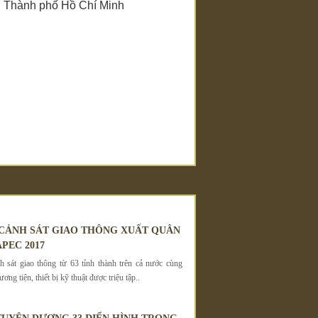
n 2, Thành phố Hồ Chí Minh
 CẢNH SÁT GIAO THÔNG XUẤT QUÂN
PEC 2017
 sát giao thông từ 63 tỉnh thành trên cả nước cùng
ơng tiện, thiết bị kỹ thuật được triệu tập..