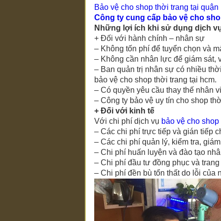
Bảo vệ cho shop thời trang tại quận
Công ty cung cấp bảo vệ
cho shop
Những lợi ích khi sử dụng dịch v
+ Đối với hành chính – nhân sự
– Không tốn phí để tuyển chọn và mấ
– Không cần nhân lực để giám sát, v
– Ban quản trị nhân sự có nhiều thờ
bảo vệ
cho shop thời trang tại hcm
.
– Có quyền yêu cầu thay thế nhân v
– Công ty bảo vệ uy tín
cho shop thờ
+ Đối với kinh tế
Với chi phí dịch vụ
bảo vệ
cho shop 
– Các chi phí trực tiếp và gián tiếp 
– Các chi phí quản lý, kiểm tra, giám
– Chi phí huấn luyện và đào tạo nh
– Chi phí đầu tư đồng phục và trang 
– Chi phí đền bù tổn thất do lỗi của