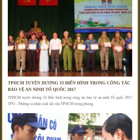
TPHCM TUYÊN DƯƠNG 33 ĐIỂN HÌNH TRONG CÔNG TÁC
BẢO VỆ AN NINH TỔ QUỐC 2017
TPHCM tuyên dương 33 điển hình trong công tác bảo vệ an ninh Tổ quốc 2017
TPO - Những cá nhân xuất sắc của TPHCM trong phong..