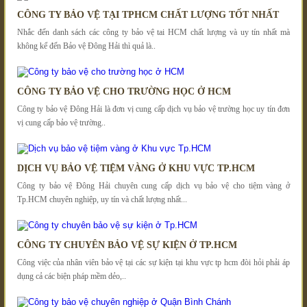
CÔNG TY BẢO VỆ TẠI TPHCM CHẤT LƯỢNG TỐT NHẤT
Nhắc đến danh sách các công ty bảo vệ tai HCM chất lượng và uy tín nhất mà
không kể đến Bảo vệ Đông Hải thì quả là..
CÔNG TY BẢO VỆ CHO TRƯỜNG HỌC Ở HCM
Công ty bảo vệ Đông Hải là đơn vị cung cấp dịch vụ bảo vệ trường học uy tín đơn
vị cung cấp bảo vệ trường..
DỊCH VỤ BẢO VỆ TIỆM VÀNG Ở KHU VỰC TP.HCM
Công ty bảo vệ Đông Hải chuyên cung cấp dịch vụ bảo vệ cho tiệm vàng ở
Tp.HCM chuyên nghiệp, uy tín và chất lượng nhất...
CÔNG TY CHUYÊN BẢO VỆ SỰ KIỆN Ở TP.HCM
Công việc của nhân viên bảo vệ tại các sự kiện tại khu vực tp hcm đòi hỏi phải áp
dụng cả các biện pháp mềm dẻo,..