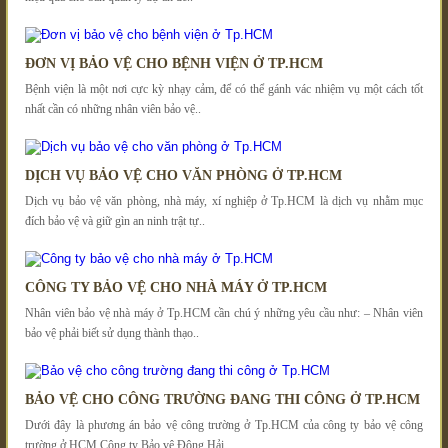
ĐƠN VỊ BẢO VỆ CHO BỆNH VIỆN Ở TP.HCM
Bệnh viện là một nơi cực kỳ nhạy cảm, để có thể gánh vác nhiệm vụ một cách tốt
nhất cần có những nhân viên bảo vệ..
DỊCH VỤ BẢO VỆ CHO VĂN PHÒNG Ở TP.HCM
Dịch vụ bảo vệ văn phòng, nhà máy, xí nghiệp ở Tp.HCM là dịch vụ nhằm mục
đích bảo vệ và giữ gìn an ninh trật tự..
CÔNG TY BẢO VỆ CHO NHÀ MÁY Ở TP.HCM
Nhân viên bảo vệ nhà máy ở Tp.HCM cần chú ý những yêu cầu như: – Nhân viên
bảo vệ phải biết sử dụng thành thạo..
BẢO VỆ CHO CÔNG TRƯỜNG ĐANG THI CÔNG Ở TP.HCM
Dưới đây là phương án bảo vệ công trường ở Tp.HCM của công ty bảo vệ công
trường ở HCM Công ty Bảo vệ Đông Hải..