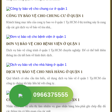
CÔNG TY BẢO VỆ CHO CHUNG CƯ Ở QUẬN 1
Khách hàng mục tiêu của cong ty bao ve ở quận 1 Tp.HCM ở thị trường này là cung
cấp các gói dịch vụ về bảo vệ tòa nhà,..
ĐƠN VỊ BẢO VỆ CHO BỆNH VIỆN Ở QUẬN 1
Dịch vụ bảo vệ công trình ở quận 1 Tp.HCM chuyên nghiệp: Để có thể biết thêm
thông tin chi tiết hơn về hình thức dịch..
DỊCH VỤ BẢO VỆ CHO NHÀ HÀNG Ở QUẬN 1
Quý khách có nhu cầu tìm hiểu, sử dụng dịch vụ bảo vệ ở quận 1 Tp.HCM của
công ty chúng tôi hãy liên hệ với công ty..
0966375555
CÔNG TY BẢO VỆ CHO SIÊU THỊ Ở QUẬN 1
Nhân viên bảo vệ siêu thị làm nhiệm vụ giao nhận hàng hóa phải ghi chép đầy đủ
các thông tin có liên quan của các mặt..