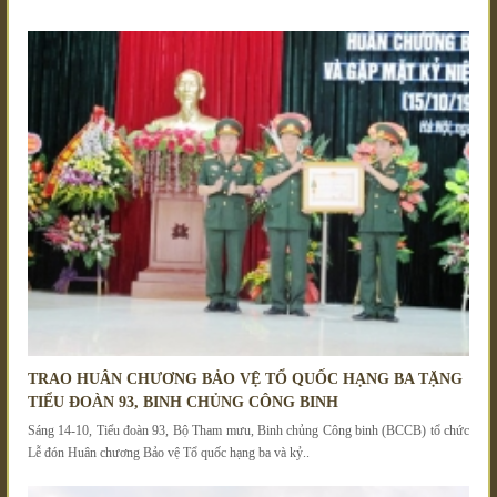
TRAO HUÂN CHƯƠNG BẢO VỆ TỔ QUỐC HẠNG BA TẶNG
TIỂU ĐOÀN 93, BINH CHỦNG CÔNG BINH
Sáng 14-10, Tiểu đoàn 93, Bộ Tham mưu, Binh chủng Công binh (BCCB) tổ chức
Lễ đón Huân chương Bảo vệ Tổ quốc hạng ba và kỷ..