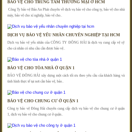
BẢO VỆ CHO TRUNG TÂM THƯƠNG MẠI Ở HCM
Công Ty bảo vệ Bảo An Phát chuyên về dịch vụ bảo vệ cho công ty, bảo vệ cho nhà
máy, bảo vệ cho xí nghiệp, bảo vệ cho..
DỊCH VỤ BẢO VỆ YẾU NHÂN CHUYÊN NGHIỆP TẠI HCM
Dịch vụ bảo vệ yếu nhân của CÔNG TY ĐÔNG HẢI là dịch vụ cung cấp vệ sỹ
cho cá nhân có nhu cầu cần được bảo vệ..
BẢO VỆ CHO TÒA NHÀ Ở QUẬN 1
BẢO VỆ ĐÔNG HẢI xây dựng một cách tối ưu theo yêu cầu của khách hàng và
tình hình thực tế tại nơi cần bảo vệ, bảo..
BẢO VỆ CHO CHUNG CƯ Ở QUẬN 1
Công ty bảo vệ Đông Hải chuyên cung cấp dịch vụ bảo vệ cho chung cư ở quận
1, dịch vụ bảo vệ cho chung cư ở quận..