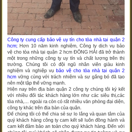
Công ty cung cấp bảo vệ uy tín
cho tòa nhà tại quận 2
hcm
;
Hơn 10 năm kinh nghiệm, Công ty dịch vụ bảo
vệ
cho tòa nhà tại quận 2 hcm
ĐÔNG HẢI đã trở thành
một trong những công ty uy tín và chất lượng trên thị
trường. Chúng tôi có đội ngũ nhân viên giàu kinh
nghiệm và
nghiệp vụ
bảo vệ
cho tòa nhà tại quận 2
hcm
vững cùng với trách nhiệm và sự gắng bó đã tạo
nên một tập thể vững mạnh.
Hiện nay trên địa bàn quận 2 công ty chúng tôi ký kết
với nhiều đối tác khách hàng lớn như các siêu thị,các
tòa nhà,… ngoài ra còn có rất nhiều văn phòng đại diện,
công ty khác trên địa bàn của quận.
Để chúng tôi có thể chia sẻ sự lo lắng và quan tâm của
quý khách hàng công ty cam kết sẽ luôn đồng hành và
cam kết đảm bảo an toàn cho quý khách hàng. Đến với