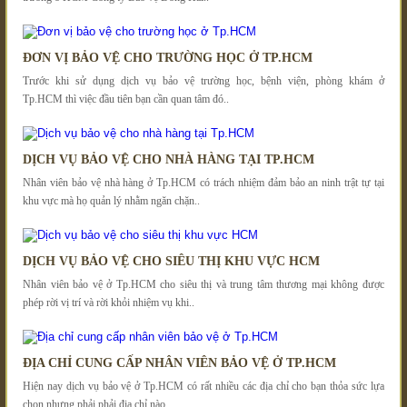
ĐƠN VỊ BẢO VỆ CHO TRƯỜNG HỌC Ở TP.HCM
Trước khi sử dụng dịch vụ bảo vệ trường học, bệnh viện, phòng khám ở
Tp.HCM thì việc đầu tiên bạn cần quan tâm đó..
DỊCH VỤ BẢO VỆ CHO NHÀ HÀNG TẠI TP.HCM
Nhân viên bảo vệ nhà hàng ở Tp.HCM có trách nhiệm đảm bảo an ninh trật tự tại
khu vực mà họ quản lý nhằm ngăn chặn..
DỊCH VỤ BẢO VỆ CHO SIÊU THỊ KHU VỰC HCM
Nhân viên bảo vệ ở Tp.HCM cho siêu thị và trung tâm thương mại không được
phép rời vị trí và rời khỏi nhiệm vụ khi..
ĐỊA CHỈ CUNG CẤP NHÂN VIÊN BẢO VỆ Ở TP.HCM
Hiện nay dịch vụ bảo vệ ở Tp.HCM có rất nhiều các địa chỉ cho bạn thỏa sức lựa
chọn nhưng phải phải địa chỉ nào..