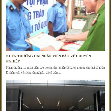
KHEN THƯỞNG HAI NHÂN VIÊN BẢO VỆ CHUYÊN
NGHIỆP
Khen thưởng hai nhân viên bảo vệ chuyên nghiệp Lễ khen thưởng cho hai cá nhân
là nhân viên vệ sĩ chuyên nghiệp, đã có thành..