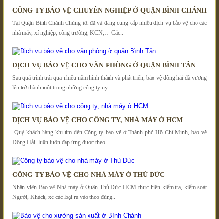
CÔNG TY BẢO VỆ CHUYÊN NGHIỆP Ở QUẬN BÌNH CHÁNH
Tại Quận Bình Chánh Chúng tôi đã và đang cung cấp nhiều dịch vụ bảo vệ cho các
nhà máy, xí nghiệp, công trường, KCN,… Các..
DỊCH VỤ BẢO VỆ CHO VĂN PHÒNG Ở QUẬN BÌNH TÂN
Sau quá trình trải qua nhiều năm hình thành và phát triển, bảo vệ đông hải đã vương
lên trở thành một trong những công ty uy..
DỊCH VỤ BẢO VỆ CHO CÔNG TY, NHÀ MÁY Ở HCM
Quý khách hàng khi tìm đến Công ty bảo vệ ở Thành phố Hồ Chí Minh, bảo vệ
Đông Hải luôn luôn đáp ứng được theo..
CÔNG TY BẢO VỆ CHO NHÀ MÁY Ở THỦ ĐỨC
Nhân viên Bảo vệ Nhà máy ở Quận Thủ Đức HCM thực hiện kiểm tra, kiểm soát
Người, Khách, xe các loại ra vào theo đúng..