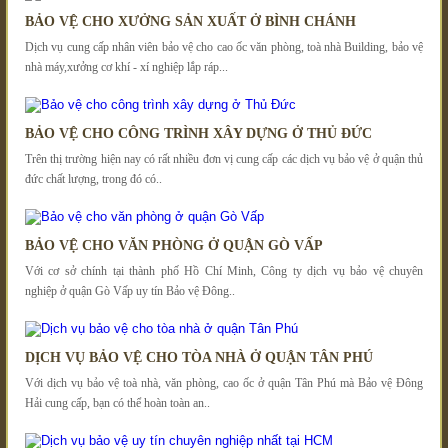
BẢO VỆ CHO XƯỞNG SẢN XUẤT Ở BÌNH CHÁNH
Dịch vụ cung cấp nhân viên bảo vệ cho cao ốc văn phòng, toà nhà Building, bảo vệ
nhà máy,xưởng cơ khí - xí nghiệp lắp ráp...
BẢO VỆ CHO CÔNG TRÌNH XÂY DỰNG Ở THỦ ĐỨC
Trên thị trường hiện nay có rất nhiều đơn vị cung cấp các dịch vụ bảo vệ ở quận thủ
đức chất lượng, trong đó có..
BẢO VỆ CHO VĂN PHÒNG Ở QUẬN GÒ VẤP
Với cơ sở chính tại thành phố Hồ Chí Minh, Công ty dịch vụ bảo vệ chuyên
nghiệp ở quận Gò Vấp uy tín Bảo vệ Đông..
DỊCH VỤ BẢO VỆ CHO TÒA NHÀ Ở QUẬN TÂN PHÚ
Với dịch vụ bảo vệ toà nhà, văn phòng, cao ốc ở quận Tân Phú mà Bảo vệ Đông
Hải cung cấp, bạn có thể hoàn toàn an..