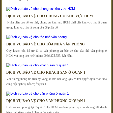
DỊCH VỤ BẢO VỆ CHO CHUNG CƯ KHU VỰC HCM
Nhân viên bảo vệ tòa nhà, chung cư khu vực HCM phải biết khu vực nào là quan
trọng, khu vực nào là trọng yếu để phân bố..
DỊCH VỤ BẢO VỆ CHO TÒA NHÀ VĂN PHÒNG
Quý khách cần hỗ trợ & tư vấn phương án bảo vệ cho tòa nhà văn phòng ở
HCM vui lòng liên hệ Hotline: 0966.375.555. Rất Hân..
DỊCH VỤ BẢO VỆ CHO KHÁCH SẠN Ở QUẬN 1
Với những thông tin trên hy vọng sẽ làm hài lòng Qúy vị khi quyết định chọn nhà
cung cấp dịch vụ bảo vệ ở quận 1..
DỊCH VỤ BẢO VỆ CHO VĂN PHÒNG Ở QUẬN 1
Hiện có văn phòng tại ở quận 1 Tp.HCM và đang phục vụ cho khoảng 20 khách
hàng tính riêng quận 1. Trong đó là rất nhiều..