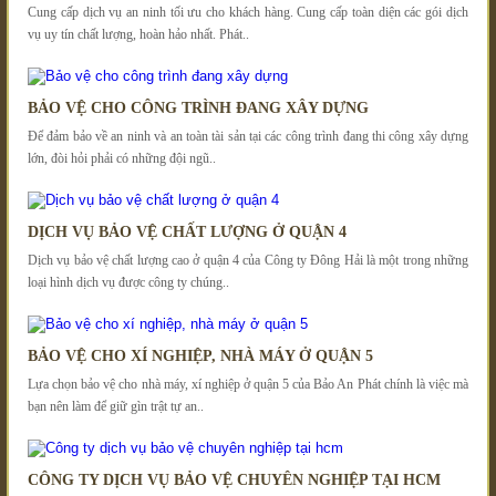
Cung cấp dịch vụ an ninh tối ưu cho khách hàng. Cung cấp toàn diện các gói dịch
vụ uy tín chất lượng, hoàn hảo nhất. Phát..
BẢO VỆ CHO CÔNG TRÌNH ĐANG XÂY DỰNG
Để đảm bảo về an ninh và an toàn tài sản tại các công trình đang thi công xây dựng
lớn, đòi hỏi phải có những đội ngũ..
DỊCH VỤ BẢO VỆ CHẤT LƯỢNG Ở QUẬN 4
Dịch vụ bảo vệ chất lượng cao ở quận 4 của Công ty Đông Hải là một trong những
loại hình dịch vụ được công ty chúng..
BẢO VỆ CHO XÍ NGHIỆP, NHÀ MÁY Ở QUẬN 5
Lựa chọn bảo vệ cho nhà máy, xí nghiệp ở quận 5 của Bảo An Phát chính là việc mà
bạn nên làm để giữ gìn trật tự an..
CÔNG TY DỊCH VỤ BẢO VỆ CHUYÊN NGHIỆP TẠI HCM