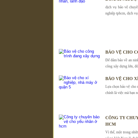
dịch vụ bảo vệ chuyê
nghiệp tphcm, dịch vụ 
BẢO VỆ CHO C
Để đảm bảo về an ninh 
công xây dựng lớn, đò
BẢO VỆ CHO X
Lựa chọn bảo vệ cho 
chính là việc mà bạn nê
CÔNG TY CHUY
HCM
Vì thế, một trong nh