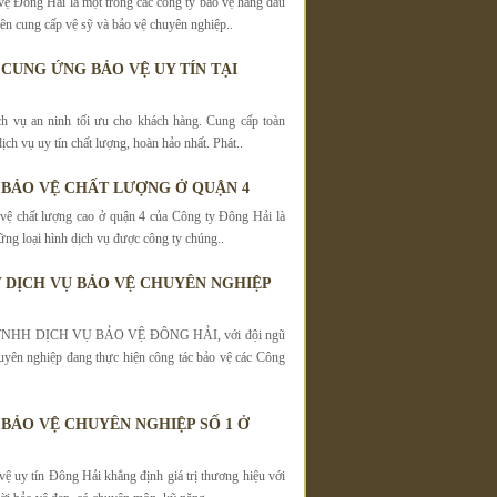
vệ Đông Hải là một trong các công ty bảo vệ hàng đầu
 cung cấp vệ sỹ và bảo vệ chuyên nghiệp..
 CUNG ỨNG BẢO VỆ UY TÍN TẠI
h vụ an ninh tối ưu cho khách hàng. Cung cấp toàn
dịch vụ uy tín chất lượng, hoàn hảo nhất. Phát..
 BẢO VỆ CHẤT LƯỢNG Ở QUẬN 4
vệ chất lượng cao ở quận 4 của Công ty Đông Hải là
ững loại hình dịch vụ được công ty chúng..
 DỊCH VỤ BẢO VỆ CHUYÊN NGHIỆP
NHH DỊCH VỤ BẢO VỆ ĐÔNG HẢI, với đội ngũ
uyên nghiệp đang thực hiện công tác bảo vệ các Công
 BẢO VỆ CHUYÊN NGHIỆP SỐ 1 Ở
vệ uy tín Đông Hải khẳng định giá trị thương hiệu với