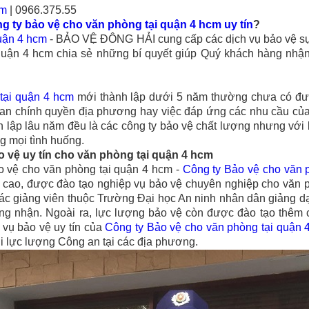
cm
| 0966.375.55
g ty bảo vệ
cho văn phòng tại quận 4 hcm
uy tín
?
uận 4 hcm
- BẢO VỆ ĐÔNG HẢI cung cấp các dịch vụ bảo vệ sự 
 quận 4 hcm
chia sẻ những bí quyết giúp Quý khách hàng nhận
tại quận 4 hcm
mới thành lập dưới 5 năm thường chưa có đượ
 an chính quyền địa phương hay việc đáp ứng các nhu cầu củ
nh lập lâu năm đều là các công ty bảo vệ chất lượng nhưng với 
g mọi tình huống.
o vệ uy tín
cho văn phòng tại quận 4 hcm
ảo vệ
cho văn phòng tại quận 4 hcm
-
Công ty Bảo vệ
cho văn 
ệm cao, được đào tạo nghiệp vụ bảo vệ chuyên nghiệp
cho văn 
các giảng viên thuộc Trường Đại học An ninh nhân dân giảng dạ
ng nhận. Ngoài ra, lực lượng bảo vệ còn được đào tạo thêm c
 vụ bảo vệ uy tín của
Công ty Bảo vệ
cho văn phòng tại quận 
i lực lượng Công an tại các địa phương.