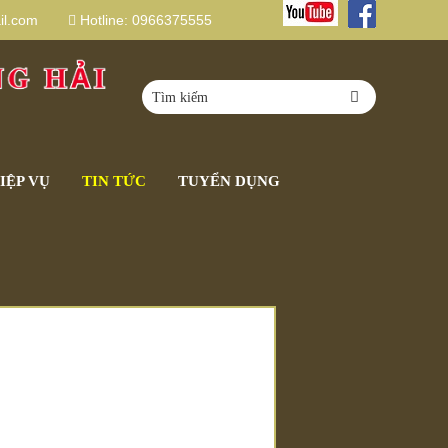
l.com
Hotline:
0966375555
IỆP VỤ
TIN TỨC
TUYỂN DỤNG