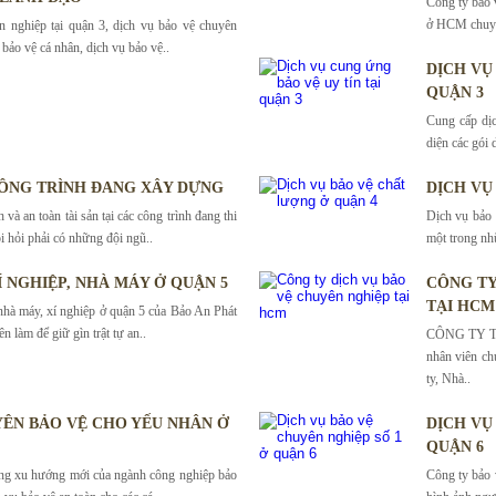
Công ty bảo 
ở HCM chuyên
n nghiệp tại quận 3, dịch vụ bảo vệ chuyên
bảo vệ cá nhân, dịch vụ bảo vệ..
DỊCH VỤ
QUẬN 3
Cung cấp dịc
diện các gói 
ÔNG TRÌNH ĐANG XÂY DỰNG
DỊCH VỤ
và an toàn tài sản tại các công trình đang thi
Dịch vụ bảo 
i hỏi phải có những đội ngũ..
một trong nh
Í NGHIỆP, NHÀ MÁY Ở QUẬN 5
CÔNG TY
TẠI HCM
nhà máy, xí nghiệp ở quận 5 của Bảo An Phát
n làm để giữ gìn trật tự an..
CÔNG TY T
nhân viên ch
ty, Nhà..
ÊN BẢO VỆ CHO YẾU NHÂN Ở
DỊCH VỤ
QUẬN 6
ững xu hướng mới của ngành công nghiệp bảo
Công ty bảo 