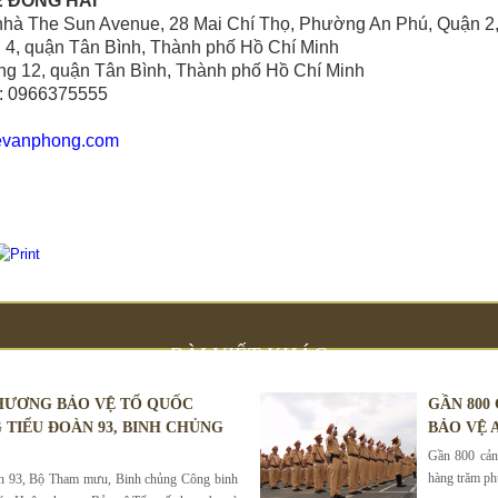
Ệ ĐÔNG HẢI
Tòa nhà The Sun Avenue, 28 Mai Chí Thọ, Phường An Phú, Quậ
g 4, quận Tân Bình, Thành phố Hồ Chí Minh
g 12, quận Tân Bình, Thành phố Hồ Chí Minh
e: 0966375555
evanphong.com
BÀI VIẾT KHÁC
HƯƠNG BẢO VỆ TỔ QUỐC
GẦN 800
 TIỂU ĐOÀN 93, BINH CHỦNG
BẢO VỆ A
Gần 800 cảnh
hàng trăm phư
àn 93, Bộ Tham mưu, Binh chủng Công binh