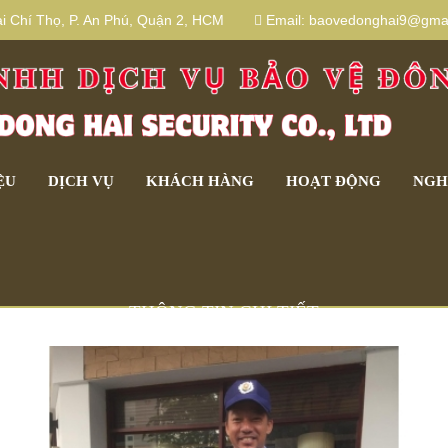
 Chí Thọ, P. An Phú, Quận 2, HCM
Email:
baovedonghai9@gmai
ỆU
DỊCH VỤ
KHÁCH HÀNG
HOẠT ĐỘNG
NGH
THÔNG TIN CHI TIẾT