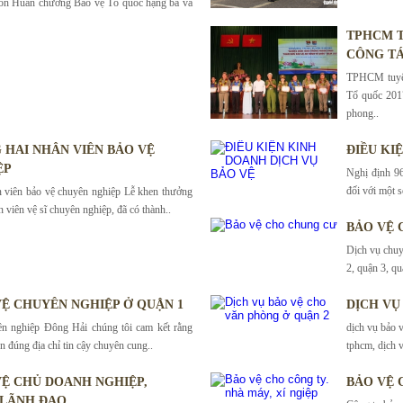
ón Huân chương Bảo vệ Tổ quốc hạng ba và
TPHCM T
CÔNG TÁ
TPHCM tuyên
Tổ quốc 201
phong..
HAI NHÂN VIÊN BẢO VỆ
ĐIỀU KI
ỆP
Nghị định 96
đối với một s
 viên bảo vệ chuyên nghiệp Lễ khen thưởng
n viên vệ sĩ chuyên nghiệp, đã có thành..
BẢO VỆ 
Dịch vụ chuy
2, quận 3, qu
VỆ CHUYÊN NGHIỆP Ở QUẬN 1
DỊCH VỤ
ên nghiệp Đông Hải chúng tôi cam kết rằng
dịch vụ bảo v
n đúng địa chỉ tin cậy chuyên cung..
tphcm, dịch v
 VỆ CHỦ DOANH NGHIỆP,
BẢO VỆ 
 LÃNH ĐẠO