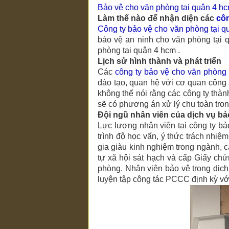
Bảo vệ cho văn phòng tại quận 4 h
Làm thế nào để nhận diện các
côn
Công ty bảo vệ
cho văn phòng tại q
bảo vệ an ninh
cho văn phòng tại
phòng tại quận 4 hcm
.
Lịch sử hình thành và phát triển
Các
công ty bảo vệ
cho văn phòng 
đào tạo, quan hệ với cơ quan công
không thể nói rằng các công ty thà
sẽ có phương án xử lý chu toàn tron
Đội ngũ nhân viên của dịch vụ bả
Lực lượng nhân viên tại công ty b
trình độ học vấn, ý thức trách nhi
gia giàu kinh nghiệm trong ngành, 
tự xã hội sát hạch và cấp Giấy chứ
phòng. Nhân viên bảo vệ trong dịch
luyện tập công tác PCCC định kỳ vớ