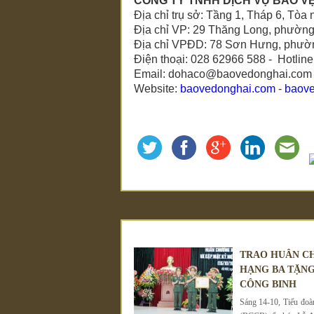
CÔNG TY TNHH DỊCH VỤ BẢO V
Địa chỉ trụ sở: Tầng 1, Tháp 6, 
Địa chỉ VP: 29 Thăng Long, phườn
Địa chỉ VPĐD: 78 Sơn Hưng, phườn
Điện thoại: 028 62966 588 - Hotlin
Email: dohaco@baovedonghai.com
Website:
baovedonghai.com
-
baov
TRAO HUÂN C
HẠNG BA TẶNG
CÔNG BINH
Sáng 14-10, Tiểu đo