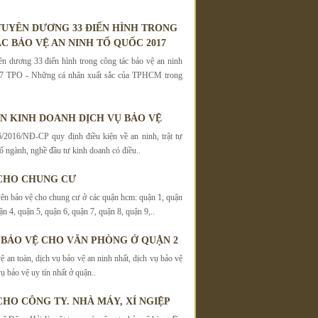
UYÊN DƯƠNG 33 ĐIỂN HÌNH TRONG
C BẢO VỆ AN NINH TỔ QUỐC 2017
 dương 33 điển hình trong công tác bảo vệ an ninh
7 TPO - Những cá nhân xuất sắc của TPHCM trong
ỆN KINH DOANH DỊCH VỤ BẢO VỆ
/2016/NĐ-CP quy định điều kiện về an ninh, trật tự
ố ngành, nghề đầu tư kinh doanh có điều..
CHO CHUNG CƯ
ên bảo vệ cho chung cư ở các quận hcm: quận 1, quận
ận 4, quận 5, quận 6, quận 7, quận 8, quận 9,..
 BẢO VỆ CHO VĂN PHÒNG Ở QUẬN 2
ệ an toàn, dịch vụ bảo vệ an ninh nhất, dịch vụ bảo vệ
ụ bảo vệ uy tín nhất ở quận..
CHO CÔNG TY. NHÀ MÁY, XÍ NGIỆP