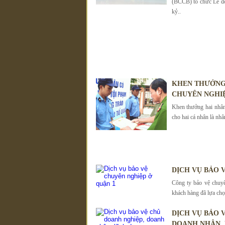
(BCCB) tổ chức Lễ đ
kỷ..
KHEN THƯỞNG 
CHUYÊN NGHI
Khen thưởng hai nhân
cho hai cá nhân là nhâ
DỊCH VỤ BẢO 
Công ty bảo vệ chuy
khách hàng đã lựa chọ
DỊCH VỤ BẢO
DOANH NHÂN,