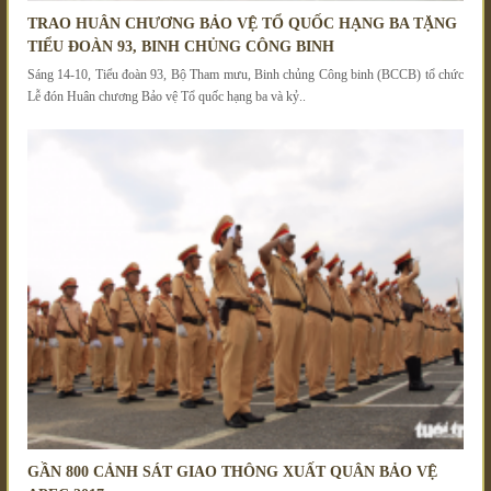
TRAO HUÂN CHƯƠNG BẢO VỆ TỔ QUỐC HẠNG BA TẶNG
TIỂU ĐOÀN 93, BINH CHỦNG CÔNG BINH
Sáng 14-10, Tiểu đoàn 93, Bộ Tham mưu, Binh chủng Công binh (BCCB) tổ chức
Lễ đón Huân chương Bảo vệ Tổ quốc hạng ba và kỷ..
GẦN 800 CẢNH SÁT GIAO THÔNG XUẤT QUÂN BẢO VỆ