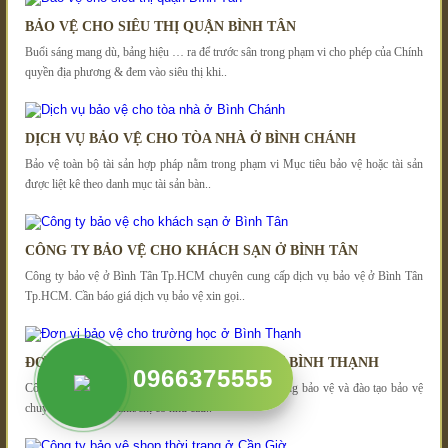
BẢO VỆ CHO SIÊU THỊ QUẬN BÌNH TÂN
Buổi sáng mang dù, bảng hiệu … ra để trước sân trong phạm vi cho phép của Chính
quyền địa phương & đem vào siêu thị khi..
DỊCH VỤ BẢO VỆ CHO TÒA NHÀ Ở BÌNH CHÁNH
Bảo vệ toàn bộ tài sản hợp pháp nằm trong phạm vi Mục tiêu bảo vệ hoặc tài sản
được liệt kê theo danh mục tài sản bàn..
CÔNG TY BẢO VỆ CHO KHÁCH SẠN Ở BÌNH TÂN
Công ty bảo vệ ở Bình Tân Tp.HCM chuyên cung cấp dịch vụ bảo vệ ở Bình Tân
Tp.HCM. Cần báo giá dịch vụ bảo vệ xin gọi..
ĐƠN VỊ BẢO VỆ CHO TRƯỜNG HỌC Ở BÌNH THẠNH
0966375555
Công ty bảo vệ ở Bình Thạnh thường xuyên tuyển dụng bảo vệ và đào tạo bảo vệ
chuyên nghiệp, các anh/chị có nhu cầu..