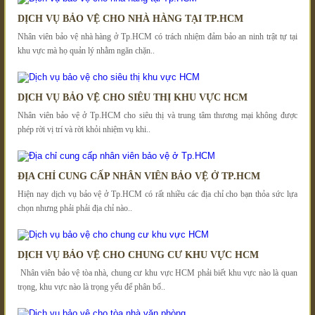
DỊCH VỤ BẢO VỆ CHO NHÀ HÀNG TẠI TP.HCM
Nhân viên bảo vệ nhà hàng ở Tp.HCM có trách nhiệm đảm bảo an ninh trật tự tại
khu vực mà họ quản lý nhằm ngăn chặn..
DỊCH VỤ BẢO VỆ CHO SIÊU THỊ KHU VỰC HCM
Nhân viên bảo vệ ở Tp.HCM cho siêu thị và trung tâm thương mại không được
phép rời vị trí và rời khỏi nhiệm vụ khi..
ĐỊA CHỈ CUNG CẤP NHÂN VIÊN BẢO VỆ Ở TP.HCM
Hiện nay dịch vụ bảo vệ ở Tp.HCM có rất nhiều các địa chỉ cho bạn thỏa sức lựa
chọn nhưng phải phải địa chỉ nào..
DỊCH VỤ BẢO VỆ CHO CHUNG CƯ KHU VỰC HCM
Nhân viên bảo vệ tòa nhà, chung cư khu vực HCM phải biết khu vực nào là quan
trọng, khu vực nào là trọng yếu để phân bố..