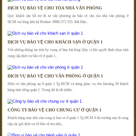
DỊCH VỤ BẢO VỆ CHO TÒA NHÀ VĂN PHÒNG
Quý khách cần hỗ trợ & tư vấn phương án bảo vệ cho tòa nhà văn phòng ở
HCM vui lòng liên hệ Hotline: 0966.375.555. Rất Hân..
DỊCH VỤ BẢO VỆ CHO KHÁCH SẠN Ở QUẬN 1
Với những thông tin trên hy vọng sẽ làm hài lòng Qúy vị khi quyết định chọn nhà
cung cấp dịch vụ bảo vệ ở quận 1..
DỊCH VỤ BẢO VỆ CHO VĂN PHÒNG Ở QUẬN 1
Hiện có văn phòng tại ở quận 1 Tp.HCM và đang phục vụ cho khoảng 20 khách
hàng tính riêng quận 1. Trong đó là rất nhiều..
CÔNG TY BẢO VỆ CHO CHUNG CƯ Ở QUẬN 1
Khách hàng mục tiêu của cong ty bao ve ở quận 1 Tp.HCM ở thị trường này là cung
cấp các gói dịch vụ về bảo vệ tòa nhà,..