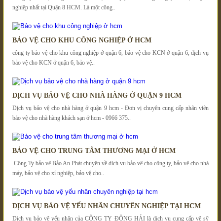
nghiệp nhất tại Quận 8 HCM. Là một công..
BẢO VỆ CHO KHU CÔNG NGHIỆP Ở HCM
công ty bảo vệ cho khu công nghiệp ở quận 6, bảo vệ cho KCN ở quận 6, dịch vụ
bảo vệ cho KCN ở quận 6, bảo vệ..
DỊCH VỤ BẢO VỆ CHO NHÀ HÀNG Ở QUẬN 9 HCM
Dịch vụ bảo vệ cho nhà hàng ở quận 9 hcm - Đơn vị chuyên cung cấp nhân viên
bảo vệ cho nhà hàng khách sạn ở hcm - 0966 375..
BẢO VỆ CHO TRUNG TÂM THƯƠNG MẠI Ở HCM
Công Ty bảo vệ Bảo An Phát chuyên về dịch vụ bảo vệ cho công ty, bảo vệ cho nhà
máy, bảo vệ cho xí nghiệp, bảo vệ cho..
DỊCH VỤ BẢO VỆ YẾU NHÂN CHUYÊN NGHIỆP TẠI HCM
Dịch vụ bảo vệ yếu nhân của CÔNG TY ĐÔNG HẢI là dịch vụ cung cấp vệ sỹ