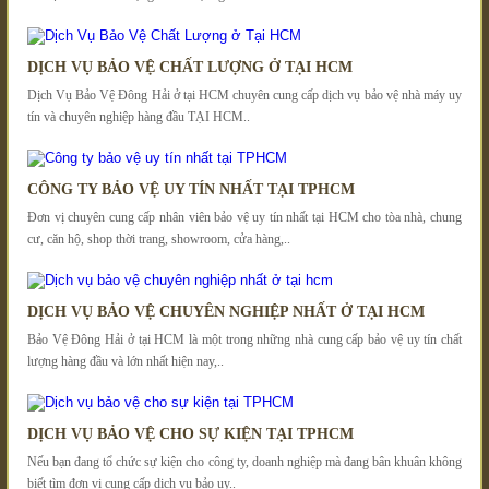
DỊCH VỤ BẢO VỆ CHẤT LƯỢNG Ở TẠI HCM
Dịch Vụ Bảo Vệ Đông Hải ở tại HCM chuyên cung cấp dịch vụ bảo vệ nhà máy uy
tín và chuyên nghiệp hàng đầu TẠI HCM..
CÔNG TY BẢO VỆ UY TÍN NHẤT TẠI TPHCM
Đơn vị chuyên cung cấp nhân viên bảo vệ uy tín nhất tại HCM cho tòa nhà, chung
cư, căn hộ, shop thời trang, showroom, cửa hàng,..
DỊCH VỤ BẢO VỆ CHUYÊN NGHIỆP NHẤT Ở TẠI HCM
Bảo Vệ Đông Hải ở tại HCM là một trong những nhà cung cấp bảo vệ uy tín chất
lượng hàng đầu và lớn nhất hiện nay,..
DỊCH VỤ BẢO VỆ CHO SỰ KIỆN TẠI TPHCM
Nếu bạn đang tổ chức sự kiện cho công ty, doanh nghiệp mà đang bân khuân không
biết tìm đơn vị cung cấp dịch vụ bảo uy..