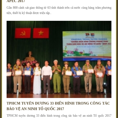
APEC 2017
Gần 800 cảnh sát giao thông từ 63 tỉnh thành trên cả nước cùng hàng trăm phương
tiện, thiết bị kỹ thuật được triệu tập..
TPHCM TUYÊN DƯƠNG 33 ĐIỂN HÌNH TRONG CÔNG TÁC
BẢO VỆ AN NINH TỔ QUỐC 2017
TPHCM tuyên dương 33 điển hình trong công tác bảo vệ an ninh Tổ quốc 2017