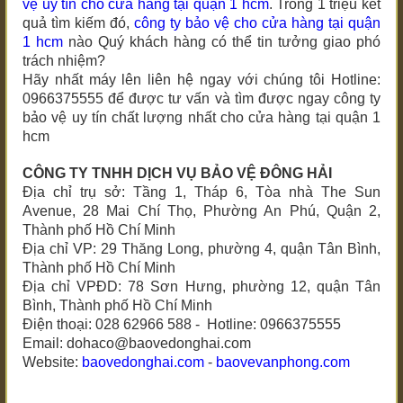
vệ uy tín
cho cửa hàng tại quận 1 hcm
. Trong 1 triệu kết
quả tìm kiếm đó,
công ty bảo vệ
cho cửa hàng tại quận
1 hcm
nào Quý khách hàng có thể tin tưởng giao phó
trách nhiệm?
Hãy nhất máy lên liên hệ ngay với chúng tôi
Hotline:
0966375555
để được tư vấn và tìm được ngay công ty
bảo vệ uy tín chất lượng nhất
cho cửa hàng tại quận 1
hcm
CÔNG TY TNHH DỊCH VỤ BẢO VỆ ĐÔNG HẢI
Địa chỉ trụ sở: Tầng 1, Tháp 6, Tòa nhà The Sun
Avenue, 28 Mai Chí Thọ, Phường An Phú, Quận 2,
Thành phố Hồ Chí Minh
Địa chỉ VP: 29 Thăng Long, phường 4, quận Tân Bình,
Thành phố Hồ Chí Minh
Địa chỉ VPĐD: 78 Sơn Hưng, phường 12, quận Tân
Bình, Thành phố Hồ Chí Minh
Điện thoại: 028 62966 588 - Hotline: 0966375555
Email: dohaco@baovedonghai.com
Website:
baovedonghai.com
-
baovevanphong.com