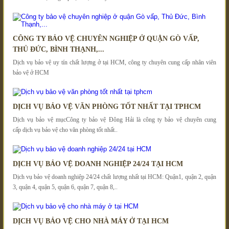
CÔNG TY BẢO VỆ CHUYÊN NGHIỆP Ở QUẬN GÒ VẤP,
THỦ ĐỨC, BÌNH THẠNH,...
Dịch vụ bảo vệ uy tín chất lượng ở tại HCM, công ty chuyên cung cấp nhân viên
bảo vệ ở HCM
DỊCH VỤ BẢO VỆ VĂN PHÒNG TỐT NHẤT TẠI TPHCM
Dịch vụ bảo vệ mụcCông ty bảo vệ Đông Hải là công ty bảo vệ chuyên cung
cấp dịch vụ bảo vệ cho văn phòng tốt nhất..
DỊCH VỤ BẢO VỆ DOANH NGHIỆP 24/24 TẠI HCM
Dịch vụ bảo vệ doanh nghiệp 24/24 chất lượng nhất tại HCM: Quận1, quận 2, quận
3, quận 4, quận 5, quận 6, quận 7, quận 8,..
DỊCH VỤ BẢO VỆ CHO NHÀ MÁY Ở TẠI HCM