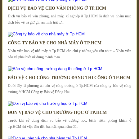
DỊCH VỤ BẢO VỆ CHO VĂN PHÒNG Ở TP.HCM
Dịch vụ bảo vệ văn phòng, nhà máy, xí nghiệp ở Tp.HCM là dịch vụ nhằm mục
đích bảo vệ và giữ gìn an ninh trật tự..
CÔNG TY BẢO VỆ CHO NHÀ MÁY Ở TP.HCM
Nhân viên bảo vệ nhà máy ở Tp.HCM cần chú ý những yêu cầu như: – Nhân viên
bảo vệ phải biết sử dụng thành thạo..
BẢO VỆ CHO CÔNG TRƯỜNG ĐANG THI CÔNG Ở TP.HCM
Dưới đây là phương án bảo vệ công trường ở Tp.HCM của công ty bảo vệ công
trường ở HCM Công ty Bảo vệ Đông Hải..
ĐƠN VỊ BẢO VỆ CHO TRƯỜNG HỌC Ở TP.HCM
Trước khi sử dụng dịch vụ bảo vệ trường học, bệnh viện, phòng khám ở
Tp.HCM thì việc đầu tiên bạn cần quan tâm đó..