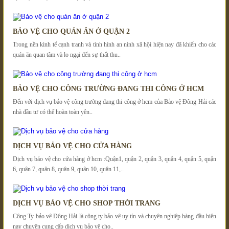
BẢO VỆ CHO QUÁN ĂN Ở QUẬN 2
Trong nền kinh tế cạnh tranh và tình hình an ninh xã hội hiện nay đã khiến cho các
quán ăn quan tâm và lo ngại đến sự thất thu..
BẢO VỆ CHO CÔNG TRƯỜNG ĐANG THI CÔNG Ở HCM
Đến với dịch vụ bảo vệ công trường đang thi công ở hcm của Bảo vệ Đông Hải các
nhà đầu tư có thể hoàn toàn yên..
DỊCH VỤ BẢO VỆ CHO CỬA HÀNG
Dịch vụ bảo vệ cho cửa hàng ở hcm :Quận1, quận 2, quận 3, quận 4, quận 5, quận
6, quận 7, quận 8, quận 9, quận 10, quận 11,..
DỊCH VỤ BẢO VỆ CHO SHOP THỜI TRANG
Công Ty bảo vệ Đông Hải là công ty bảo vệ uy tín và chuyên nghiệp hàng đầu hiện
nay chuyên cung cấp dịch vụ bảo vệ cho..