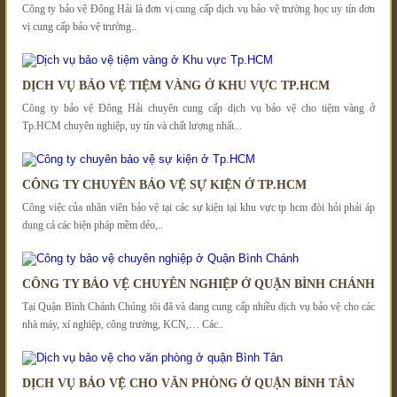
Công ty bảo vệ Đông Hải là đơn vị cung cấp dịch vụ bảo vệ trường học uy tín đơn
vị cung cấp bảo vệ trường..
DỊCH VỤ BẢO VỆ TIỆM VÀNG Ở KHU VỰC TP.HCM
Công ty bảo vệ Đông Hải chuyên cung cấp dịch vụ bảo vệ cho tiệm vàng ở
Tp.HCM chuyên nghiệp, uy tín và chất lượng nhất...
CÔNG TY CHUYÊN BẢO VỆ SỰ KIỆN Ở TP.HCM
Công việc của nhân viên bảo vệ tại các sự kiện tại khu vực tp hcm đòi hỏi phải áp
dụng cả các biện pháp mềm dẻo,..
CÔNG TY BẢO VỆ CHUYÊN NGHIỆP Ở QUẬN BÌNH CHÁNH
Tại Quận Bình Chánh Chúng tôi đã và đang cung cấp nhiều dịch vụ bảo vệ cho các
nhà máy, xí nghiệp, công trường, KCN,… Các..
DỊCH VỤ BẢO VỆ CHO VĂN PHÒNG Ở QUẬN BÌNH TÂN