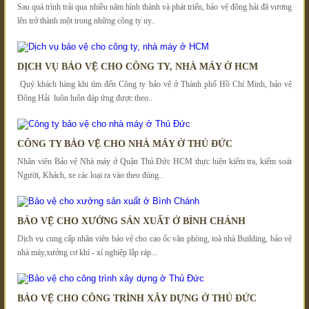
Sau quá trình trải qua nhiều năm hình thành và phát triển, bảo vệ đông hải đã vương
lên trở thành một trong những công ty uy..
DỊCH VỤ BẢO VỆ CHO CÔNG TY, NHÀ MÁY Ở HCM
Quý khách hàng khi tìm đến Công ty bảo vệ ở Thành phố Hồ Chí Minh, bảo vệ
Đông Hải luôn luôn đáp ứng được theo..
CÔNG TY BẢO VỆ CHO NHÀ MÁY Ở THỦ ĐỨC
Nhân viên Bảo vệ Nhà máy ở Quận Thủ Đức HCM thực hiện kiểm tra, kiểm soát
Người, Khách, xe các loại ra vào theo đúng..
BẢO VỆ CHO XƯỞNG SẢN XUẤT Ở BÌNH CHÁNH
Dịch vụ cung cấp nhân viên bảo vệ cho cao ốc văn phòng, toà nhà Building, bảo vệ
nhà máy,xưởng cơ khí - xí nghiệp lắp ráp...
BẢO VỆ CHO CÔNG TRÌNH XÂY DỰNG Ở THỦ ĐỨC