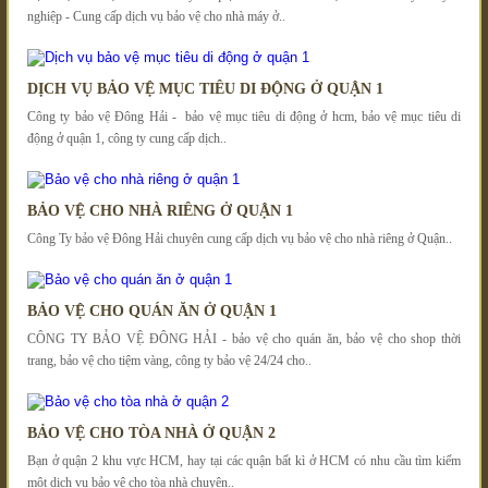
nghiệp - Cung cấp dịch vụ bảo vệ cho nhà máy ở..
DỊCH VỤ BẢO VỆ MỤC TIÊU DI ĐỘNG Ở QUẬN 1
Công ty bảo vệ Đông Hải - bảo vệ mục tiêu di động ở hcm, bảo vệ mục tiêu di
động ở quận 1, công ty cung cấp dịch..
BẢO VỆ CHO NHÀ RIÊNG Ở QUẬN 1
Công Ty bảo vệ Đông Hải chuyên cung cấp dịch vụ bảo vệ cho nhà riêng ở Quận..
BẢO VỆ CHO QUÁN ĂN Ở QUẬN 1
CÔNG TY BẢO VỆ ĐÔNG HẢI - bảo vệ cho quán ăn, bảo vệ cho shop thời
trang, bảo vệ cho tiệm vàng, công ty bảo vệ 24/24 cho..
BẢO VỆ CHO TÒA NHÀ Ở QUẬN 2
Bạn ở quận 2 khu vực HCM, hay tại các quận bất kì ở HCM có nhu cầu tìm kiếm
một dịch vụ bảo vệ cho tòa nhà chuyên..