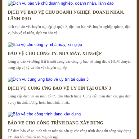
DỊCH VỤ BẢO VỆ CHỦ DOANH NGHIỆP, DOANH NHÂN,
LÃNH ĐẠO
dịch vụ bảo vệ chuyên nghiệp tại quận 3, dịch vụ bảo vệ chuyên nghiệp tphcm, dịch
vụ bảo vệ cá nhân, dịch vụ bảo vệ..
BẢO VỆ CHO CÔNG TY. NHÀ MÁY, XÍ NGIỆP
Công ty bảo vệ Đông Hải là một trong các công ty bảo vệ hàng đầu ở HCM chuyên
cung cấp vệ sỹ và bảo vệ chuyên nghiệp..
DỊCH VỤ CUNG ỨNG BẢO VỆ UY TÍN TẠI QUẬN 3
Cung cấp dịch vụ an ninh tối ưu cho khách hàng. Cung cấp toàn diện các gói dịch
vụ uy tín chất lượng, hoàn hảo nhất. Phát..
BẢO VỆ CHO CÔNG TRÌNH ĐANG XÂY DỰNG
Để đảm bảo về an ninh và an toàn tài sản tại các công trình đang thi công xây dựng
lớn, đòi hỏi phải có những đội ngũ..