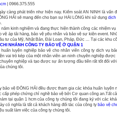
hcm
| 0966.375.555
ày càng phát triển như hiện nay. Kiểm soát AN NINH là vấn đề
 ĐÔNG HẢI sẽ mang đến cho bạn sự HÀI LÒNG khi sử dụng
dịch
.
 năm kinh nghiệm và đang thực hiện thành công các nhiệm vụ 
ảo vệ áp tải hàng, bảo vệ yếu nhân và bảo vệ sự kiện event. N
 đầu tư của Mỹ, Nhật Bản, Đài Loan, Pháp, Đức … Tại các khu c
CHI NHÁNH CÔNG TY BẢO VỆ Ở QUẬN 1
 huấn luyện nghiệp bảo vệ cho nhân viên công ty dịch vụ b
ện vai trò kép của một nhân viên an ninh chuyên nghiệp được 
chuyên nghiệp và tạo được sự ấn tượng đầu tiên rất tốt đối với
ủa chúng tôi.
ty bảo vệ
ĐÔNG HẢI
đều được tham gia các khóa huấn luyện 
 cấp phép chứng chỉ nghề bảo vệ bởi Cơ quan công an.Tất cả
hám tại quận 1 hcm
của công ty chúng tôi đang ký với các kh
ày có nghĩa là tất cả khách hàng đối tác của công ty
bảo vệ
ch
iệu suất làm việc của công ty chúng tôi.
Ụ