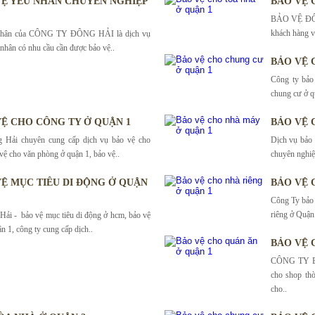
VỆ YẾU NHÂN CHUYÊN NGHIỆP
BẢO VỆ 
BẢO VỆ ĐÔNG
khách hàng và
 nhân của CÔNG TY ĐÔNG HẢI là dịch vụ
 nhân có nhu cầu cần được bảo vệ..
BẢO VỆ 
Công ty bảo
chung cư ở q
VỆ CHO CÔNG TY Ở QUẬN 1
BẢO VỆ 
 Hải chuyên cung cấp dịch vụ bảo vệ cho
Dịch vụ bảo
 vệ cho văn phòng ở quận 1, bảo vệ..
chuyên nghiệ
VỆ MỤC TIÊU DI ĐỘNG Ở QUẬN
BẢO VỆ 
Công Ty bảo 
riêng ở Quận.
Hải - bảo vệ mục tiêu di động ở hcm, bảo vệ
n 1, công ty cung cấp dịch..
BẢO VỆ 
CÔNG TY BẢ
cho shop thờ
cho..