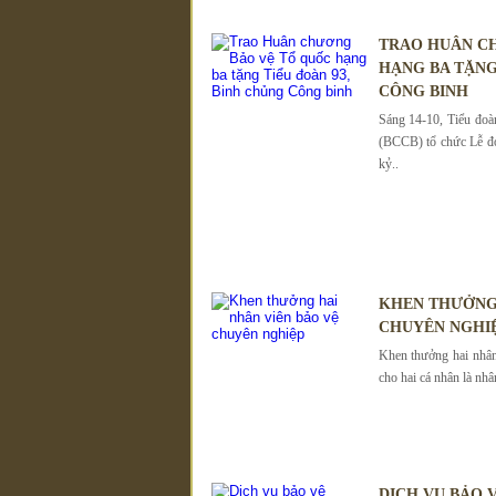
TRAO HUÂN C
HẠNG BA TẶNG
CÔNG BINH
Sáng 14-10, Tiểu đo
(BCCB) tổ chức Lễ đ
kỷ..
KHEN THƯỞNG 
CHUYÊN NGHI
Khen thưởng hai nhân
cho hai cá nhân là nhâ
DỊCH VỤ BẢO 