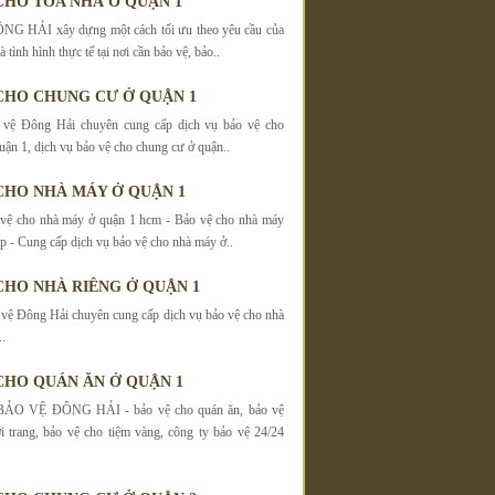
CHO TÒA NHÀ Ở QUẬN 1
 HẢI xây dựng một cách tối ưu theo yêu cầu của
 tình hình thực tế tại nơi cần bảo vệ, bảo..
CHO CHUNG CƯ Ở QUẬN 1
 vệ Đông Hải chuyên cung cấp dịch vụ bảo vệ cho
uận 1, dịch vụ bảo vệ cho chung cư ở quận..
CHO NHÀ MÁY Ở QUẬN 1
 vệ cho nhà máy ở quận 1 hcm - Bảo vệ cho nhà máy
p - Cung cấp dịch vụ bảo vệ cho nhà máy ở..
CHO NHÀ RIÊNG Ở QUẬN 1
vệ Đông Hải chuyên cung cấp dịch vụ bảo vệ cho nhà
.
CHO QUÁN ĂN Ở QUẬN 1
O VỆ ĐÔNG HẢI - bảo vệ cho quán ăn, bảo vệ
i trang, bảo vệ cho tiệm vàng, công ty bảo vệ 24/24