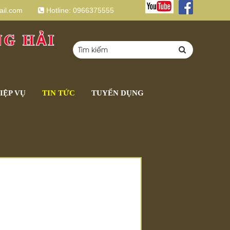
il.com
Hotline:
0966375555
IỆP VỤ
TIN TỨC
TUYỂN DỤNG