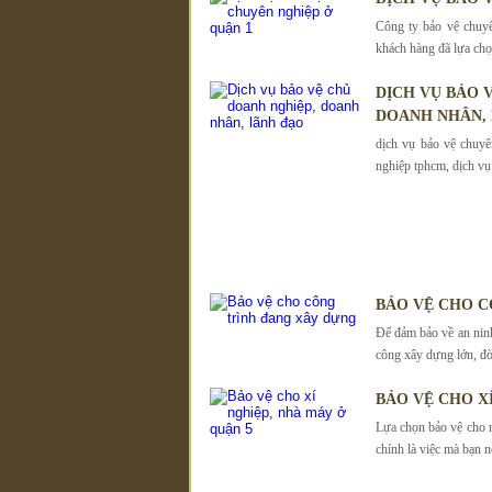
Công ty bảo vệ chuy
khách hàng đã lựa chọ
DỊCH VỤ BẢO
DOANH NHÂN,
dịch vụ bảo vệ chuyê
nghiệp tphcm, dịch vụ 
BẢO VỆ CHO C
Để đảm bảo về an ninh 
công xây dựng lớn, đò
BẢO VỆ CHO X
Lựa chọn bảo vệ cho 
chính là việc mà bạn nê