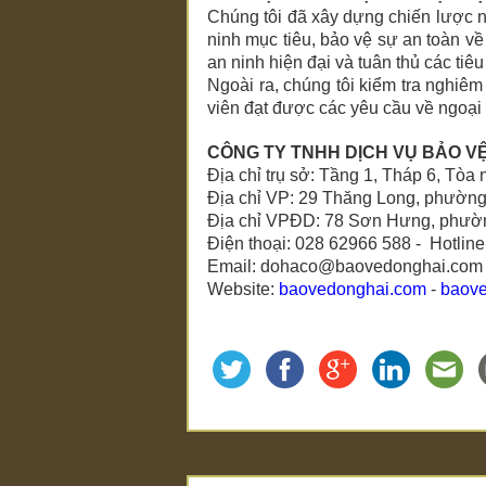
Chúng tôi đã xây dựng chiến lược 
ninh mục tiêu, bảo vệ sự an toàn v
an ninh hiện đại và tuân thủ các tiê
Ngoài ra, chúng tôi kiểm tra nghiê
viên đạt được các yêu cầu về ngoại 
CÔNG TY TNHH DỊCH VỤ BẢO V
Địa chỉ trụ sở: Tầng 1, Tháp 6, 
Địa chỉ VP: 29 Thăng Long, phườn
Địa chỉ VPĐD: 78 Sơn Hưng, phườn
Điện thoại: 028 62966 588 - Hotlin
Email: dohaco@baovedonghai.com
Website:
baovedonghai.com
-
baov