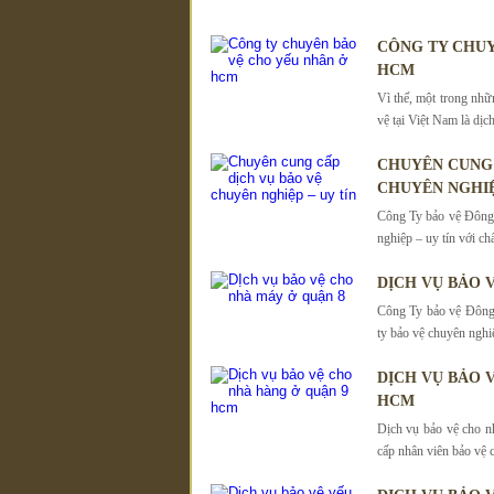
CÔNG TY CHUY
HCM
Vì thế, một trong nh
vệ tại Việt Nam là dịc
CHUYÊN CUNG 
CHUYÊN NGHIỆ
Công Ty bảo vệ Đông 
nghiệp – uy tín với ch
DỊCH VỤ BẢO 
Công Ty bảo vệ Đông 
ty bảo vệ chuyên nghi
DỊCH VỤ BẢO 
HCM
Dịch vụ bảo vệ cho n
cấp nhân viên bảo vệ 