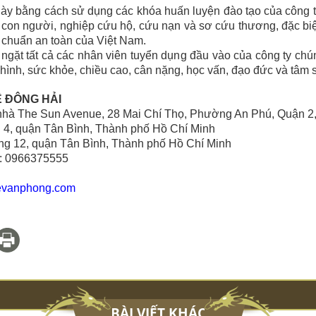
này bằng cách sử dụng các khóa huấn luyện đào tạo của công t
ề con người, nghiệp cứu hộ, cứu nạn và sơ cứu thương, đặc bi
u chuẩn an toàn của Việt Nam.
m ngặt tất cả các nhân viên tuyển dụng đầu vào của công ty ch
hình, sức khỏe, chiều cao, cân nặng, học vấn, đạo đức và tâm s
Ệ ĐÔNG HẢI
Tòa nhà The Sun Avenue, 28 Mai Chí Thọ, Phường An Phú, Quậ
g 4, quận Tân Bình, Thành phố Hồ Chí Minh
g 12, quận Tân Bình, Thành phố Hồ Chí Minh
e: 0966375555
evanphong.com
BÀI VIẾT KHÁC