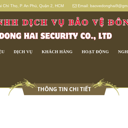
 Chí Thọ, P. An Phú, Quận 2, HCM
Email:
baovedonghai9@gma
ỆU
DỊCH VỤ
KHÁCH HÀNG
HOẠT ĐỘNG
NGH
THÔNG TIN CHI TIẾT