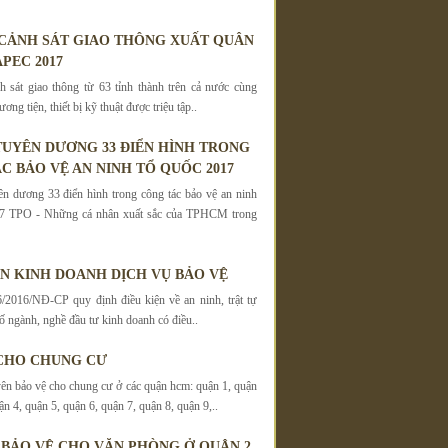
 CẢNH SÁT GIAO THÔNG XUẤT QUÂN
PEC 2017
 sát giao thông từ 63 tỉnh thành trên cả nước cùng
ơng tiện, thiết bị kỹ thuật được triệu tập..
UYÊN DƯƠNG 33 ĐIỂN HÌNH TRONG
C BẢO VỆ AN NINH TỔ QUỐC 2017
 dương 33 điển hình trong công tác bảo vệ an ninh
7 TPO - Những cá nhân xuất sắc của TPHCM trong
ỆN KINH DOANH DỊCH VỤ BẢO VỆ
/2016/NĐ-CP quy định điều kiện về an ninh, trật tự
ố ngành, nghề đầu tư kinh doanh có điều..
CHO CHUNG CƯ
ên bảo vệ cho chung cư ở các quận hcm: quận 1, quận
ận 4, quận 5, quận 6, quận 7, quận 8, quận 9,..
 BẢO VỆ CHO VĂN PHÒNG Ở QUẬN 2