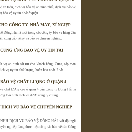
ệ an toàn, dịch vụ bảo vệ an ninh nhất, dịch vụ bảo vệ
ụ bảo vệ uy tín nhất ở quận..
CHO CÔNG TY. NHÀ MÁY, XÍ NGIỆP
vệ Đông Hải là một trong các công ty bảo vệ hàng đầu
 cung cấp vệ sỹ và bảo vệ chuyên nghiệp..
 CUNG ỨNG BẢO VỆ UY TÍN TẠI
h vụ an ninh tối ưu cho khách hàng. Cung cấp toàn
dịch vụ uy tín chất lượng, hoàn hảo nhất. Phát..
 BẢO VỆ CHẤT LƯỢNG Ở QUẬN 4
vệ chất lượng cao ở quận 4 của Công ty Đông Hải là
ững loại hình dịch vụ được công ty chúng..
 DỊCH VỤ BẢO VỆ CHUYÊN NGHIỆP
NHH DỊCH VỤ BẢO VỆ ĐÔNG HẢI, với đội ngũ
uyên nghiệp đang thực hiện công tác bảo vệ các Công