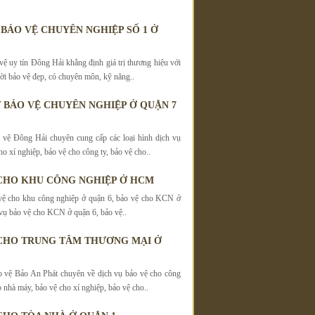
 BẢO VỆ CHUYÊN NGHIỆP SỐ 1 Ở
vệ uy tín Đông Hải khẳng định giá trị thương hiệu với
ời bảo vệ đẹp, có chuyên môn, kỹ năng..
 BẢO VỆ CHUYÊN NGHIỆP Ở QUẬN 7
vệ Đông Hải chuyên cung cấp các loại hình dịch vụ
o xí nghiệp, bảo vệ cho công ty, bảo vệ cho..
CHO KHU CÔNG NGHIỆP Ở HCM
vệ cho khu công nghiệp ở quận 6, bảo vệ cho KCN ở
 vụ bảo vệ cho KCN ở quận 6, bảo vệ..
CHO TRUNG TÂM THƯƠNG MẠI Ở
 vệ Bảo An Phát chuyên về dịch vụ bảo vệ cho công
o nhà máy, bảo vệ cho xí nghiệp, bảo vệ cho..