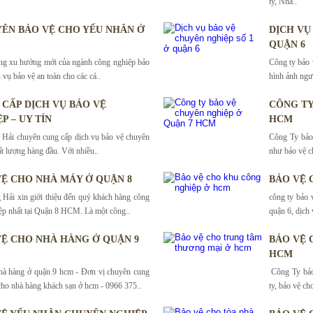
ty, Nhà..
ÊN BẢO VỆ CHO YẾU NHÂN Ở
DỊCH VỤ
QUẬN 6
ững xu hướng mới của ngành công nghiệp bảo
Công ty bảo 
h vụ bảo vệ an toàn cho các cá..
hình ảnh ngư
CẤP DỊCH VỤ BẢO VỆ
CÔNG TY
P – UY TÍN
HCM
Hải chuyên cung cấp dịch vụ bảo vệ chuyên
Công Ty bảo 
ất lượng hàng đầu. Với nhiều..
như bảo vệ ch
VỆ CHO NHÀ MÁY Ở QUẬN 8
BẢO VỆ 
Hải xin giới thiệu đến quý khách hàng công
công ty bảo 
ệp nhất tại Quận 8 HCM. Là một công..
quận 6, dịch
VỆ CHO NHÀ HÀNG Ở QUẬN 9
BẢO VỆ 
HCM
hà hàng ở quận 9 hcm - Đơn vị chuyên cung
Công Ty bảo
cho nhà hàng khách sạn ở hcm - 0966 375..
ty, bảo vệ ch