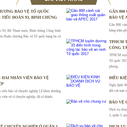
HƯƠNG BẢO VỆ TỔ QUỐC
GẦN 800
 TIỂU ĐOÀN 93, BINH CHỦNG
BẢO VỆ A
Gần 800 cảnh
hàng trăm phư
àn 93, Bộ Tham mưu, Binh chủng Công binh
ón Huân chương Bảo vệ Tổ quốc hạng ba và
TPHCM T
CÔNG TÁ
TPHCM tuyên
Tổ quốc 201
phong..
HAI NHÂN VIÊN BẢO VỆ
ĐIỀU KI
ỆP
Nghị định 96
đối với một s
 viên bảo vệ chuyên nghiệp Lễ khen thưởng
n viên vệ sĩ chuyên nghiệp, đã có thành..
BẢO VỆ 
Dịch vụ chuy
2, quận 3, qu
VỆ CHUYÊN NGHIỆP Ở QUẬN 1
DỊCH VỤ