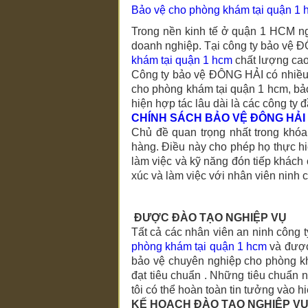
Bảo vệ cho phòng khám tại quận 1 
Trong nền kinh tế ở quận 1 HCM ng
doanh nghiệp. Tại công ty bảo vệ
khám tại quận 1 hcm
chất lượng cao
Công ty
bảo vệ ĐÔNG HẢI
có nhiều
cho phòng khám tại quận 1 hcm
, b
hiện hợp tác lâu dài là các công ty
CHÍNH SÁCH BẢO VỆ
ĐÔNG HẢI
Chủ đề quan trọng nhất trong khóa
hàng. Điều này cho phép họ thực hi
làm việc và kỹ năng đón tiếp khách 
xúc và làm việc với nhân viên ninh c
ĐƯỢC ĐÀO TẠO NGHIỆP VỤ
Tất cả các nhân viên an ninh công 
phòng khám tại quận 1 hcm
và được
bảo vệ chuyên nghiệp
cho phòng k
đạt tiêu chuẩn . Những tiêu chuẩn n
tôi có thể hoàn toàn tin tưởng vào h
KẾ HOẠCH ĐÀO TẠO NGHIỆP V