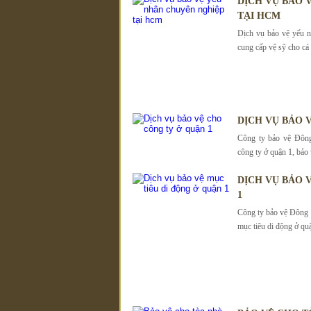
DỊCH VỤ BẢO 
TẠI HCM
Dịch vụ bảo vệ yếu
cung cấp vệ sỹ cho cá
DỊCH VỤ BẢO 
Công ty bảo vệ Đông
công ty ở quận 1, bảo
DỊCH VỤ BẢO 
1
Công ty bảo vệ Đông 
mục tiêu di động ở quậ