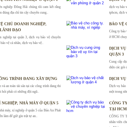
ên nghiệp Đông Hải chúng tôi cam kết rằng
dịch vụ bảo v
n đúng địa chỉ tin cậy chuyên cung..
tphcm, dịch v
 VỆ CHỦ DOANH NGHIỆP,
BẢO VỆ 
 LÃNH ĐẠO
Công ty bảo 
ở HCM chuyên
n nghiệp tại quận 3, dịch vụ bảo vệ chuyên
bảo vệ cá nhân, dịch vụ bảo vệ..
DỊCH VỤ
QUẬN 3
Cung cấp dịc
diện các gói 
ÔNG TRÌNH ĐANG XÂY DỰNG
DỊCH VỤ
và an toàn tài sản tại các công trình đang thi
Dịch vụ bảo 
i hỏi phải có những đội ngũ..
một trong nh
Í NGHIỆP, NHÀ MÁY Ở QUẬN 5
CÔNG TY
TẠI HCM
nhà máy, xí nghiệp ở quận 5 của Bảo An Phát
n làm để giữ gìn trật tự an..
CÔNG TY T
nhân viên ch