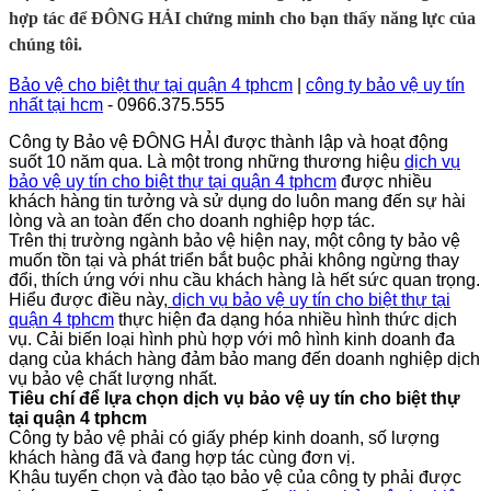
hợp tác để ĐÔNG HẢI chứng minh cho bạn thấy năng lực của
chúng tôi.
Bảo vệ cho biệt thự tại quận 4 tphcm
|
công ty bảo vệ uy tín
nhất tại hcm
- 0966.375.555
Công ty Bảo vệ ĐÔNG HẢI được thành lập và hoạt động
suốt 10 năm qua. Là một trong những thương hiệu
dịch vụ
bảo vệ uy tín
cho biệt thự tại quận 4 tphcm
được nhiều
khách hàng tin tưởng và sử dụng do luôn mang đến sự hài
lòng và an toàn đến cho doanh nghiệp hợp tác.
Trên thị trường ngành bảo vệ hiện nay, một công ty bảo vệ
muốn tồn tại và phát triển bắt buộc phải không ngừng thay
đổi, thích ứng với nhu cầu khách hàng là hết sức quan trọng.
Hiểu được điều này,
dịch vụ bảo vệ uy tín
cho biệt thự tại
quận 4 tphcm
thực hiện đa dạng hóa nhiều hình thức dịch
vụ. Cải biến loại hình phù hợp với mô hình kinh doanh đa
dạng của khách hàng đảm bảo mang đến doanh nghiệp dịch
vụ bảo vệ chất lượng nhất.
Tiêu chí để lựa chọn dịch vụ bảo vệ uy tín
cho biệt thự
tại quận 4 tphcm
Công ty bảo vệ phải có giấy phép kinh doanh, số lượng
khách hàng đã và đang hợp tác cùng đơn vị.
Khâu tuyển chọn và đào tạo bảo vệ của công ty phải được