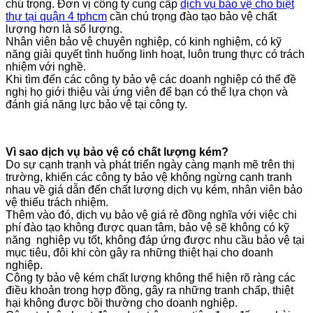
chú trọng. Đơn vị công ty cung cấp
dịch vụ bảo vệ
cho biệt
thự tại quận 4 tphcm
cần chú trọng đào tạo bảo vệ chất
lượng hơn là số lượng.
Nhân viên bảo vệ chuyên nghiệp, có kinh nghiệm, có kỹ
năng giải quyết tình huống linh hoạt, luôn trung thực có trách
nhiệm với nghề.
Khi tìm đến các công ty bảo vệ các doanh nghiệp có thể đề
nghị họ giới thiệu vài ứng viên để bạn có thể lựa chọn và
đánh giá năng lực bảo vệ tại công ty.
Vì sao dịch vụ bảo vệ có chất lượng kém?
Do sự cạnh trạnh và phát triển ngày càng mạnh mẽ trên thị
trường, khiến các công ty bảo vệ không ngừng cạnh tranh
nhau về giá dẫn đến chất lượng dịch vụ kém, nhân viên bảo
vệ thiếu trách nhiệm.
Thêm vào đó, dịch vụ bảo vệ giá rẻ đồng nghĩa với việc chi
phí đào tạo không được quan tâm, bảo vệ sẽ không có kỹ
năng nghiệp vụ tốt, không đáp ứng được nhu cầu bảo vệ tại
mục tiêu, đôi khi còn gây ra những thiệt hại cho doanh
nghiệp.
Công ty bảo vệ kém chất lượng không thể hiện rõ ràng các
điều khoản trong hợp đồng, gây ra những tranh chấp, thiệt
hại không được bồi thường cho doanh nghiệp.