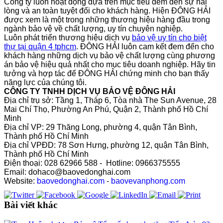
Công ty luôn hoạt động dựa trên mục tiêu đem đến sự hài
lòng và an toàn tuyệt đối cho khách hàng. Hiện ĐÔNG HẢI
được xem là một trong những thương hiệu hàng đầu trong
ngành bảo vệ về chất lượng, uy tín chuyên nghiệp.
Luôn phát triển thương hiệu dịch vụ
bảo vệ uy tín
cho biệt
thự tại quận 4 tphcm
.
ĐÔNG HẢI
luôn cam kết đem đến cho
khách hàng những dịch vụ bảo vệ chất lượng cùng phương
án bảo vệ hiệu quả nhất cho mục tiêu doanh nghiệp. Hãy tin
tưởng và hợp tác để
ĐÔNG HẢI
chứng minh cho bạn thấy
năng lực của chúng tôi.
CÔNG TY TNHH DỊCH VỤ BẢO VỆ ĐÔNG HẢI
Địa chỉ trụ sở: Tầng 1, Tháp 6, Tòa nhà The Sun Avenue, 28
Mai Chí Thọ, Phường An Phú, Quận 2, Thành phố Hồ Chí
Minh
Địa chỉ VP: 29 Thăng Long, phường 4, quận Tân Bình,
Thành phố Hồ Chí Minh
Địa chỉ VPĐD: 78 Sơn Hưng, phường 12, quận Tân Bình,
Thành phố Hồ Chí Minh
Điện thoại: 028 62966 588 - Hotline: 0966375555
Email: dohaco@baovedonghai.com
Website:
baovedonghai.com
-
baovevanphong.com
Bài viết khác