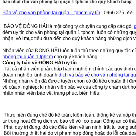
hảo nhất cho văn phòng tại quận 1 tphcm cho quý khách hàng
Bảo vệ cho văn phòng tại quận 1 tphcm uy tín
| 0966.375.555
BẢO VỆ ĐÔNG HẢI là một công ty chuyên cung cấp các gói
đêm uy tín
cho văn phòng tại quận 1 tphcm
.
luôn có những quy
nhận, với mục tiêu đưa đến cho quý khách hàng những dịch v
Nhân viên của
ĐÔNG HẢI
luôn tuân thủ theo những quy tắc 
phòng tại quận 1 tphcm
cho quý khách hàng:
Công ty bảo vệ
ĐÔNG HẢI
uy tín
Tất cả nhân viên phải chấp hành nghiêm chỉnh các quy định c
doanh nghiệp kinh doanh
dịch vụ bảo vệ
cho văn phòng tại q
Những nhân viên đã được tuyển chọn có đủ tiêu chuẩn thì đư
vệ của xí nghiệp; ki nhân viên bảo vệ của công ty chấm dứt hợ
nhận nhân viên bảo vệ, trang phục, biển hiệu.
Thực hiện đúng chế độ kế toán, kiểm toán, thống kê và nộp thu
tự trong hoạt động dịch vụ bảo vệ với cơ quan Công an có th
Phải duy trì đúng, đủ các điều kiện về an ninh, trật tự trong s
Bồi thường thiệt hại do vi phạm hợp đồng hoặc do lỗi của do