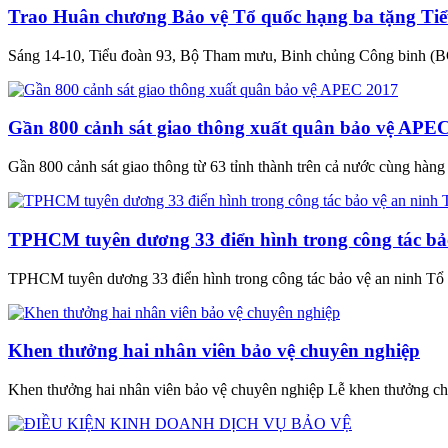
Trao Huân chương Bảo vệ Tổ quốc hạng ba tặng Tiể
Sáng 14-10, Tiểu đoàn 93, Bộ Tham mưu, Binh chủng Công binh (B
Gần 800 cảnh sát giao thông xuất quân bảo vệ APE
Gần 800 cảnh sát giao thông từ 63 tỉnh thành trên cả nước cùng hàng tr
TPHCM tuyên dương 33 điển hình trong công tác bả
TPHCM tuyên dương 33 điển hình trong công tác bảo vệ an ninh Tổ
Khen thưởng hai nhân viên bảo vệ chuyên nghiệp
Khen thưởng hai nhân viên bảo vệ chuyên nghiệp Lễ khen thưởng cho 