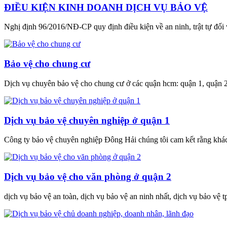
ĐIỀU KIỆN KINH DOANH DỊCH VỤ BẢO VỆ
Nghị định 96/2016/NĐ-CP quy định điều kiện về an ninh, trật tự đối 
Bảo vệ cho chung cư
Dịch vụ chuyên bảo vệ cho chung cư ở các quận hcm: quận 1, quận 2, 
Dịch vụ bảo vệ chuyên nghiệp ở quận 1
Công ty bảo vệ chuyên nghiệp Đông Hải chúng tôi cam kết rằng khách
Dịch vụ bảo vệ cho văn phòng ở quận 2
dịch vụ bảo vệ an toàn, dịch vụ bảo vệ an ninh nhất, dịch vụ bảo vệ t