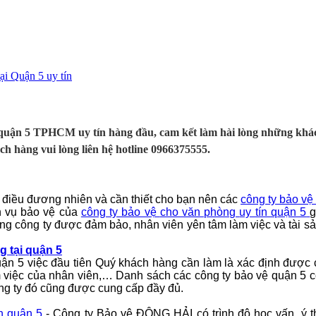
uận 5 TPHCM uy tín hàng đầu, cam kết làm hài lòng những khách 
h hàng vui lòng liên hệ hotline 0966375555.
 điều đương nhiên và cần thiết cho bạn nên các
công ty
bảo vệ 
h vụ bảo vệ của
công ty bảo vệ
cho văn phòng
uy tín quận 5
g
rong công ty được đảm bảo, nhân viên yên tâm làm việc và tài sản
g tại
quận 5
uận 5
việc đầu tiên Quý khách hàng cần làm là xác định được 
làm việc của nhân viên,… Danh sách các công ty bảo vệ
quận 5
c
ông ty đó cũng được cung cấp đầy đủ.
ín
quận 5
- Công ty Bảo vệ ĐÔNG HẢI có trình độ học vấn, ý t