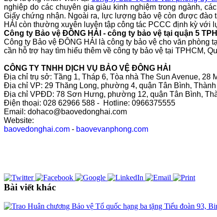
nghiệp do các chuyên gia giàu kinh nghiệm trong ngành, các
Giấy chứng nhận. Ngoài ra, lực lượng bảo vệ còn được đào tạ
HẢI
còn thường xuyên luyện tập công tác PCCC định kỳ với l
Công ty Bảo vệ
ĐÔNG HẢI
- công ty bảo vệ tại quận 5 TP
Công ty Bảo vệ
ĐÔNG HẢI
là công ty bảo vệ
cho văn phòng
t
cần hỗ trợ hay tìm hiểu thêm về công ty bảo vệ tại TPHCM, Qu
CÔNG TY TNHH DỊCH VỤ BẢO VỆ ĐÔNG HẢI
Địa chỉ trụ sở: Tầng 1, Tháp 6, Tòa nhà The Sun Avenue, 2
Địa chỉ VP: 29 Thăng Long, phường 4, quận Tân Bình, Thàn
Địa chỉ VPĐD: 78 Sơn Hưng, phường 12, quận Tân Bình, Th
Điện thoại: 028 62966 588 - Hotline: 0966375555
Email: dohaco@baovedonghai.com
Website:
baovedonghai.com
-
baovevanphong.com
Bài viết khác