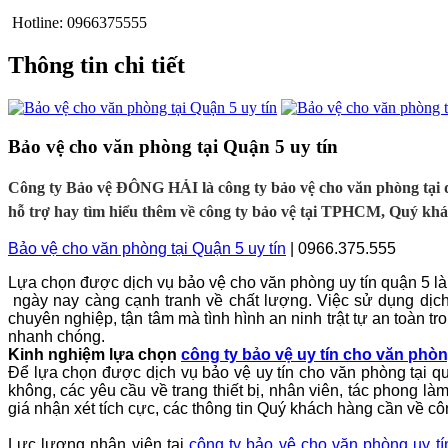
Hotline:
0966375555
Thông tin chi tiết
Bảo vệ cho văn phòng tại Quận 5 uy tín
Công ty Bảo vệ ĐÔNG HẢI là công ty bảo vệ cho văn phòng tại q
hỗ trợ hay tìm hiểu thêm về công ty bảo vệ tại TPHCM, Quý khác
Bảo vệ cho văn phòng tại Quận 5 uy tín
| 0966.375.555
Lựa chọn được dịch vụ bảo vệ cho văn phòng uy tín
quận 5 là
ngày nay càng cạnh tranh về chất lượng. Việc sử dụng dịc
chuyên nghiệp, tận tâm mà tình hình an ninh trật tự an toàn t
nhanh chóng.
Kinh nghiệm lựa chọn
công ty bảo vệ uy tín cho văn phòn
Để lựa chọn được dịch vụ bảo vệ uy tín
cho văn phòng tại
q
không, các yêu cầu về trang thiết bị, nhân viên, tác phong 
giá nhận xét tích cực, các thông tin Quý khách hàng cần về c
Lực lượng nhân viên tại
công ty bảo vệ
cho văn phòng
uy t