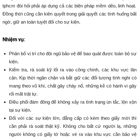
tphcm
đòi hỏi phải áp dụng cả các biện pháp mềm dẻo, linh hoạt.
Đồng thời cũng cần kiên quyết trong giải quyết các tình huống bất
ngờ, giữ an toàn tuyệt đối cho sự kiện.
Nhiệm vụ:
Phân bổ vị trí cho đội ngũ bảo vệ để bao quát được toàn bộ sự
kiện.
Kiểm tra, rà soát kỹ lối ra vào công chính, các khu vực lân
cận. Kịp thời ngăn chặn và bắt giữ các đối tượng tình nghi có
mang theo vũ khí, chất gây cháy nổ, những kẻ có hành vi gây
rối mất trật tự.
Điều phối đám đông để không xảy ra tình trạng ùn tắc, lộn xộn
tại sự kiện.
Đối với các sự kiện lớn, đẳng cấp có kèm theo giấy mời thì
cần phải rà soát thật kỹ. Không cho bất cứ người lạ, những
người không có giấy tờ hoặc vé ra vào khu vực cần bảo vệ