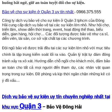
huống bất ngờ, giữ an toàn tuyệt đối cho sự kiện.
Bảo vệ cho sự kiện ở Quận 3 uy tín nhất
- 0966.375.555
Công ty dịch vụ bảo vệ cho sự kiện ở Quận 3 tphcm của Đông
Hải cung cấp dịch vụ bảo vệ tại các sự kiện lớn nhỏ. Như hội chợ,
triển lãm, show diễn thời trang, event, hoạt động thể thao, biểu
diễn, gian hàng, hội chợ… Các đối tượng được bảo vệ như ca sĩ,
diễn viên, tài sản, cơ sở vật chất tại các chương trình.
Đội ngũ bảo vệ được trải đều tại các sự kiện lớn nhỏ với mục tiêu
chính là tập trung kiểm soát lối ra vào. Quản lý trật tự đám đông
tránh xảy ra xô xát. Hướng dẫn chỗ ngồi cho khách mời, đảm bảo
an toàn cho tất cả mọi người đến tham dự, các nhân vật quan
trọng trong sự kiện. Đề phòng và kịp thời ngăn chặn những kẻ có
ý đồ xấu…
Dịch vụ bảo vệ sự kiện uy tín chuyên nghiệp nhất tại
Quận 3
khu vực
– Bảo Vệ Đông Hải