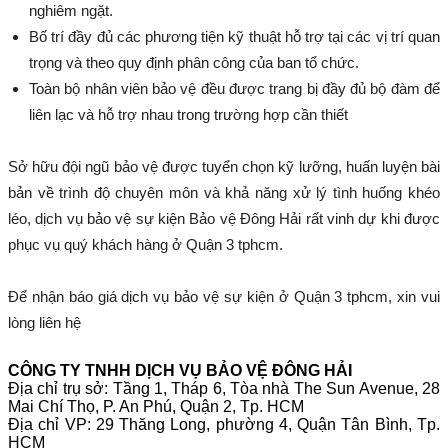
nghiêm ngặt.
Bố trí đầy đủ các phương tiện kỹ thuật hỗ trợ tại các vị trí quan
trọng và theo quy định phân công của ban tổ chức.
Toàn bộ nhân viên bảo vệ đều được trang bị đầy đủ bộ đàm để
liên lạc và hỗ trợ nhau trong trường hợp cần thiết
Sở hữu đội ngũ bảo vệ được tuyển chọn kỹ lưỡng, huấn luyện bài
bản về trình độ chuyên môn và khả năng xử lý tình huống khéo
léo, dịch vụ bảo vệ sự kiện Bảo vệ Đông Hải rất vinh dự khi được
phục vụ quý khách hàng ở Quận 3 tphcm.
Để nhận báo giá dịch vụ bảo vệ sự kiện
ở
Quận 3
tphcm
, xin vui
lòng liên hệ
CÔNG TY TNHH DỊCH VỤ BẢO VỆ ĐÔNG HẢI
Địa chỉ trụ sở: Tầng 1, Tháp 6, Tòa nhà The Sun Avenue, 28
Mai Chí Thọ, P. An Phú, Quận 2, Tp. HCM
Địa chỉ VP: 29 Thăng Long, phường 4, Quận Tân Bình, Tp.
HCM