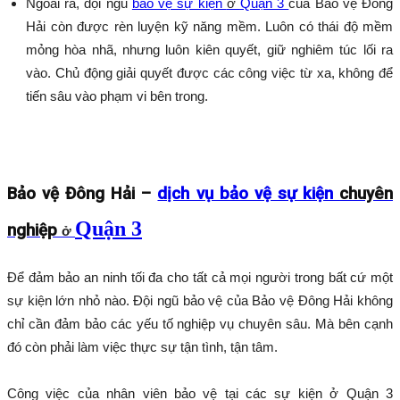
Ngoài ra, đội ngũ
bảo vệ sự kiện
ở
Quận 3
của Bảo vệ Đông
Hải còn được rèn luyện kỹ năng mềm. Luôn có thái độ mềm
mỏng hòa nhã, nhưng luôn kiên quyết, giữ nghiêm túc lối ra
vào. Chủ động giải quyết được các công việc từ xa, không để
tiến sâu vào phạm vi bên trong.
Bảo vệ Đông Hải –
dịch vụ bảo vệ sự kiện
chuyên
Quận 3
nghiệp
ở
Để đảm bảo an ninh tối đa cho tất cả mọi người trong bất cứ một
sự kiện lớn nhỏ nào. Đội ngũ bảo vệ của Bảo vệ Đông Hải không
chỉ cần đảm bảo các yếu tố nghiệp vụ chuyên sâu. Mà bên cạnh
đó còn phải làm việc thực sự tận tình, tận tâm.
Công việc của nhân viên bảo vệ tại các sự kiện
ở
Quận 3