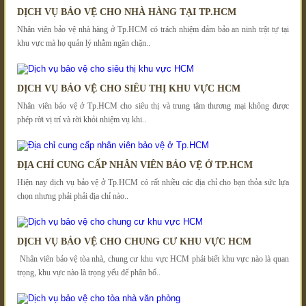
DỊCH VỤ BẢO VỆ CHO NHÀ HÀNG TẠI TP.HCM
Nhân viên bảo vệ nhà hàng ở Tp.HCM có trách nhiệm đảm bảo an ninh trật tự tại
khu vực mà họ quản lý nhằm ngăn chặn..
DỊCH VỤ BẢO VỆ CHO SIÊU THỊ KHU VỰC HCM
Nhân viên bảo vệ ở Tp.HCM cho siêu thị và trung tâm thương mại không được
phép rời vị trí và rời khỏi nhiệm vụ khi..
ĐỊA CHỈ CUNG CẤP NHÂN VIÊN BẢO VỆ Ở TP.HCM
Hiện nay dịch vụ bảo vệ ở Tp.HCM có rất nhiều các địa chỉ cho bạn thỏa sức lựa
chọn nhưng phải phải địa chỉ nào..
DỊCH VỤ BẢO VỆ CHO CHUNG CƯ KHU VỰC HCM
Nhân viên bảo vệ tòa nhà, chung cư khu vực HCM phải biết khu vực nào là quan
trọng, khu vực nào là trọng yếu để phân bố..