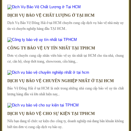
DỊCH VỤ BẢO VỆ CHẤT LƯỢNG Ở TẠI HCM
Dịch Vụ Bảo Vệ Đông Hải ở tại HCM chuyên cung cấp dịch vụ bảo vệ nhà máy uy
tín và chuyên nghiệp hàng đầu TẠI HCM..
CÔNG TY BẢO VỆ UY TÍN NHẤT TẠI TPHCM
Đơn vị chuyên cung cấp nhân viên bảo vệ uy tín nhất tại HCM cho tòa nhà, chung
cư, căn hộ, shop thời trang, showroom, cửa hàng,..
DỊCH VỤ BẢO VỆ CHUYÊN NGHIỆP NHẤT Ở TẠI HCM
Bảo Vệ Đông Hải ở tại HCM là một trong những nhà cung cấp bảo vệ uy tín chất
lượng hàng đầu và lớn nhất hiện nay,..
DỊCH VỤ BẢO VỆ CHO SỰ KIỆN TẠI TPHCM
Nếu bạn đang tổ chức sự kiện cho công ty, doanh nghiệp mà đang bân khuân không
biết tìm đơn vị cung cấp dịch vụ bảo uy..