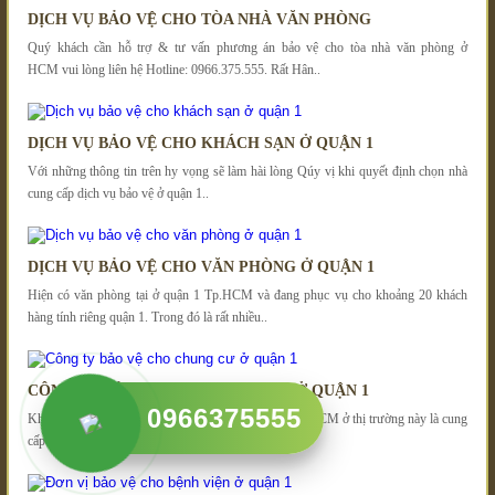
DỊCH VỤ BẢO VỆ CHO TÒA NHÀ VĂN PHÒNG
Quý khách cần hỗ trợ & tư vấn phương án bảo vệ cho tòa nhà văn phòng ở
HCM vui lòng liên hệ Hotline: 0966.375.555. Rất Hân..
DỊCH VỤ BẢO VỆ CHO KHÁCH SẠN Ở QUẬN 1
Với những thông tin trên hy vọng sẽ làm hài lòng Qúy vị khi quyết định chọn nhà
cung cấp dịch vụ bảo vệ ở quận 1..
DỊCH VỤ BẢO VỆ CHO VĂN PHÒNG Ở QUẬN 1
Hiện có văn phòng tại ở quận 1 Tp.HCM và đang phục vụ cho khoảng 20 khách
hàng tính riêng quận 1. Trong đó là rất nhiều..
CÔNG TY BẢO VỆ CHO CHUNG CƯ Ở QUẬN 1
0966375555
Khách hàng mục tiêu của cong ty bao ve ở quận 1 Tp.HCM ở thị trường này là cung
cấp các gói dịch vụ về bảo vệ tòa nhà,..