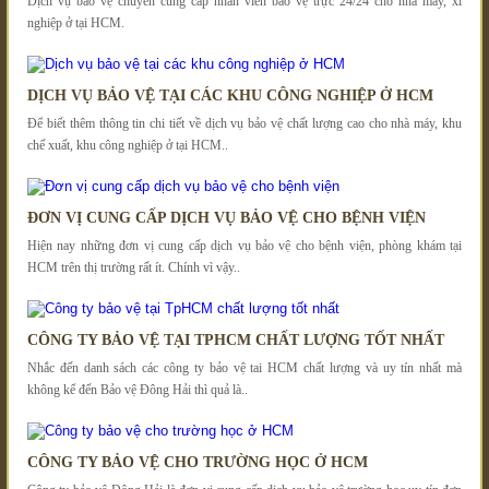
Dịch vụ bảo vệ chuyên cung cấp nhân viên bảo vệ trực 24/24 cho nhà máy, xí
nghiệp ở tại HCM.
DỊCH VỤ BẢO VỆ TẠI CÁC KHU CÔNG NGHIỆP Ở HCM
Để biết thêm thông tin chi tiết về dịch vụ bảo vệ chất lượng cao cho nhà máy, khu
chế xuất, khu công nghiệp ở tại HCM..
ĐƠN VỊ CUNG CẤP DỊCH VỤ BẢO VỆ CHO BỆNH VIỆN
Hiện nay những đơn vị cung cấp dịch vụ bảo vệ cho bệnh viện, phòng khám tại
HCM trên thị trường rất ít. Chính vì vậy..
CÔNG TY BẢO VỆ TẠI TPHCM CHẤT LƯỢNG TỐT NHẤT
Nhắc đến danh sách các công ty bảo vệ tai HCM chất lượng và uy tín nhất mà
không kể đến Bảo vệ Đông Hải thì quả là..
CÔNG TY BẢO VỆ CHO TRƯỜNG HỌC Ở HCM