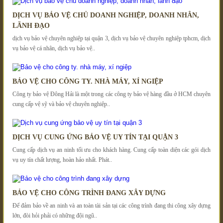
DỊCH VỤ BẢO VỆ CHỦ DOANH NGHIỆP, DOANH NHÂN,
LÃNH ĐẠO
dịch vụ bảo vệ chuyên nghiệp tại quận 3, dịch vụ bảo vệ chuyên nghiệp tphcm, dịch
vụ bảo vệ cá nhân, dịch vụ bảo vệ..
BẢO VỆ CHO CÔNG TY. NHÀ MÁY, XÍ NGIỆP
Công ty bảo vệ Đông Hải là một trong các công ty bảo vệ hàng đầu ở HCM chuyên
cung cấp vệ sỹ và bảo vệ chuyên nghiệp..
DỊCH VỤ CUNG ỨNG BẢO VỆ UY TÍN TẠI QUẬN 3
Cung cấp dịch vụ an ninh tối ưu cho khách hàng. Cung cấp toàn diện các gói dịch
vụ uy tín chất lượng, hoàn hảo nhất. Phát..
BẢO VỆ CHO CÔNG TRÌNH ĐANG XÂY DỰNG
Để đảm bảo về an ninh và an toàn tài sản tại các công trình đang thi công xây dựng
lớn, đòi hỏi phải có những đội ngũ..