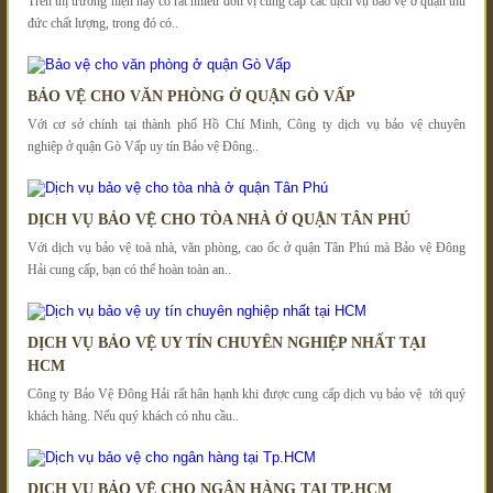
Trên thị trường hiện nay có rất nhiều đơn vị cung cấp các dịch vụ bảo vệ ở quận thủ
đức chất lượng, trong đó có..
BẢO VỆ CHO VĂN PHÒNG Ở QUẬN GÒ VẤP
Với cơ sở chính tại thành phố Hồ Chí Minh, Công ty dịch vụ bảo vệ chuyên
nghiệp ở quận Gò Vấp uy tín Bảo vệ Đông..
DỊCH VỤ BẢO VỆ CHO TÒA NHÀ Ở QUẬN TÂN PHÚ
Với dịch vụ bảo vệ toà nhà, văn phòng, cao ốc ở quận Tân Phú mà Bảo vệ Đông
Hải cung cấp, bạn có thể hoàn toàn an..
DỊCH VỤ BẢO VỆ UY TÍN CHUYÊN NGHIỆP NHẤT TẠI
HCM
Công ty Bảo Vệ Đông Hải rất hân hạnh khi được cung cấp dịch vụ bảo vệ tới quý
khách hàng. Nếu quý khách có nhu cầu..
DỊCH VỤ BẢO VỆ CHO NGÂN HÀNG TẠI TP.HCM