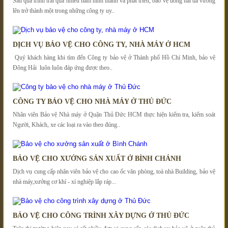
Sau quá trình trải qua nhiều năm hình thành và phát triển, bảo vệ đông hải đã vương
lên trở thành một trong những công ty uy..
DỊCH VỤ BẢO VỆ CHO CÔNG TY, NHÀ MÁY Ở HCM
Quý khách hàng khi tìm đến Công ty bảo vệ ở Thành phố Hồ Chí Minh, bảo vệ
Đông Hải luôn luôn đáp ứng được theo..
CÔNG TY BẢO VỆ CHO NHÀ MÁY Ở THỦ ĐỨC
Nhân viên Bảo vệ Nhà máy ở Quận Thủ Đức HCM thực hiện kiểm tra, kiểm soát
Người, Khách, xe các loại ra vào theo đúng..
BẢO VỆ CHO XƯỞNG SẢN XUẤT Ở BÌNH CHÁNH
Dịch vụ cung cấp nhân viên bảo vệ cho cao ốc văn phòng, toà nhà Building, bảo vệ
nhà máy,xưởng cơ khí - xí nghiệp lắp ráp...
BẢO VỆ CHO CÔNG TRÌNH XÂY DỰNG Ở THỦ ĐỨC