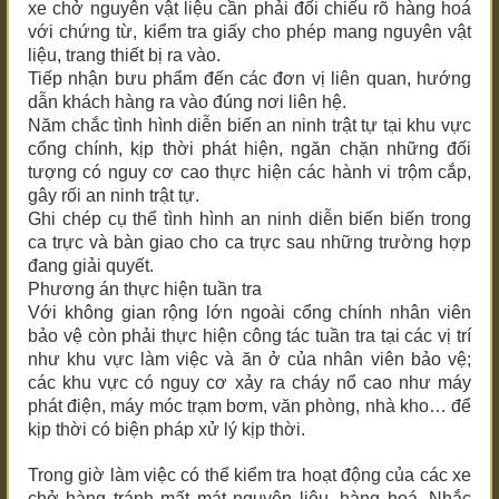
xe chở nguyên vật liệu cần phải đối chiếu rõ hàng hoá
với chứng từ, kiểm tra giấy cho phép mang nguyên vật
liệu, trang thiết bị ra vào.
Tiếp nhận bưu phẩm đến các đơn vị liên quan, hướng
dẫn khách hàng ra vào đúng nơi liên hệ.
Năm chắc tình hình diễn biến an ninh trật tự tại khu vực
cổng chính, kịp thời phát hiện, ngăn chặn những đối
tượng có nguy cơ cao thực hiện các hành vi trộm cắp,
gây rối an ninh trật tự.
Ghi chép cụ thể tình hình an ninh diễn biến biến trong
ca trực và bàn giao cho ca trực sau những trường hợp
đang giải quyết.
Phương án thực hiện tuần tra
Với không gian rộng lớn ngoài cổng chính nhân viên
bảo vệ còn phải thực hiện công tác tuần tra tại các vị trí
như khu vực làm việc và ăn ở của nhân viên bảo vệ;
các khu vực có nguy cơ xảy ra cháy nổ cao như máy
phát điện, máy móc trạm bơm, văn phòng, nhà kho… để
kịp thời có biện pháp xử lý kịp thời.
Trong giờ làm việc có thể kiểm tra hoạt động của các xe
chở hàng tránh mất mát nguyên liệu, hàng hoá. Nhắc