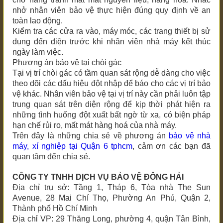
nhở nhân viên bảo vệ thực hiện đúng quy định về an
toàn lao động.
Kiểm tra các cửa ra vào, máy móc, các trang thiết bị sử
dụng đến điện trước khi nhân viên nhà máy kết thúc
ngày làm việc.
Phương án bảo vệ tại chòi gác
Tại vị trí chòi gác có tầm quan sát rộng dễ dàng cho việc
theo dõi các dấu hiệu đột nhập để báo cho các vị trí bảo
vệ khác. Nhân viên bảo vệ tại vị trí này cần phải luôn tập
trung quan sát trên diện rộng để kịp thời phát hiện ra
những tình huống đột xuất bất ngờ từ xa, có biện pháp
hạn chế rủi ro, mất mát hàng hoá của nhà máy.
Trên đây là những chia sẻ về phương án
bảo vệ nhà
máy, xí nghiệp tại
Quận 6 tphcm
, cảm ơn các bạn đã
quan tâm đến chia sẻ.
CÔNG TY TNHH DỊCH VỤ BẢO VỆ ĐÔNG HẢI
Địa chỉ trụ sở: Tầng 1, Tháp 6, Tòa nhà The Sun
Avenue, 28 Mai Chí Thọ, Phường An Phú, Quận 2,
Thành phố Hồ Chí Minh
Địa chỉ VP: 29 Thăng Long, phường 4, quận Tân Bình,