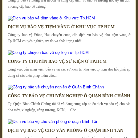
Công ty bảo vệ Đông Hải là đơn vị cung cấp dịch vụ bảo vệ trường học uy tín đơn
vị cung cấp bảo vệ trường..
DỊCH VỤ BẢO VỆ TIỆM VÀNG Ở KHU VỰC TP.HCM
Công ty bảo vệ Đông Hải chuyên cung cấp dịch vụ bảo vệ cho tiệm vàng ở
Tp.HCM chuyên nghiệp, uy tín và chất lượng nhất...
CÔNG TY CHUYÊN BẢO VỆ SỰ KIỆN Ở TP.HCM
Công việc của nhân viên bảo vệ tại các sự kiện tại khu vực tp hcm đòi hỏi phải áp
dụng cả các biện pháp mềm dẻo,..
CÔNG TY BẢO VỆ CHUYÊN NGHIỆP Ở QUẬN BÌNH CHÁNH
Tại Quận Bình Chánh Chúng tôi đã và đang cung cấp nhiều dịch vụ bảo vệ cho các
nhà máy, xí nghiệp, công trường, KCN,… Các..
DỊCH VỤ BẢO VỆ CHO VĂN PHÒNG Ở QUẬN BÌNH TÂN