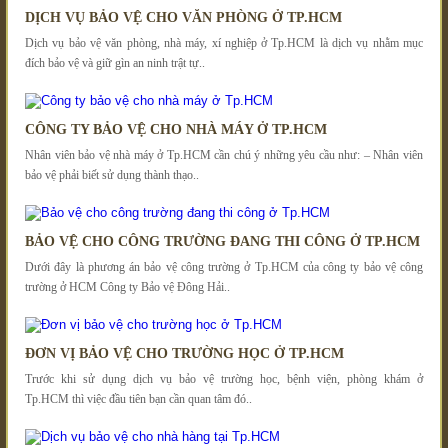
DỊCH VỤ BẢO VỆ CHO VĂN PHÒNG Ở TP.HCM
Dịch vụ bảo vệ văn phòng, nhà máy, xí nghiệp ở Tp.HCM là dịch vụ nhằm mục
đích bảo vệ và giữ gìn an ninh trật tự..
CÔNG TY BẢO VỆ CHO NHÀ MÁY Ở TP.HCM
Nhân viên bảo vệ nhà máy ở Tp.HCM cần chú ý những yêu cầu như: – Nhân viên
bảo vệ phải biết sử dụng thành thạo..
BẢO VỆ CHO CÔNG TRƯỜNG ĐANG THI CÔNG Ở TP.HCM
Dưới đây là phương án bảo vệ công trường ở Tp.HCM của công ty bảo vệ công
trường ở HCM Công ty Bảo vệ Đông Hải..
ĐƠN VỊ BẢO VỆ CHO TRƯỜNG HỌC Ở TP.HCM
Trước khi sử dụng dịch vụ bảo vệ trường học, bệnh viện, phòng khám ở
Tp.HCM thì việc đầu tiên bạn cần quan tâm đó..