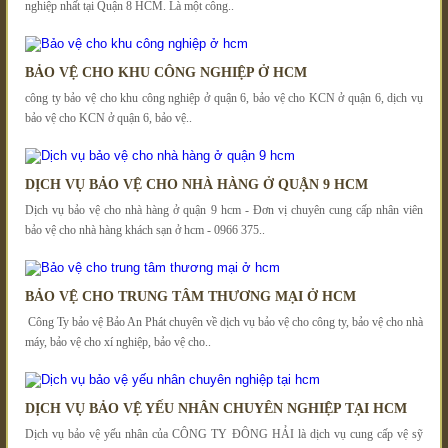
nghiệp nhất tại Quận 8 HCM. Là một công..
BẢO VỆ CHO KHU CÔNG NGHIỆP Ở HCM
công ty bảo vệ cho khu công nghiệp ở quận 6, bảo vệ cho KCN ở quận 6, dịch vụ
bảo vệ cho KCN ở quận 6, bảo vệ..
DỊCH VỤ BẢO VỆ CHO NHÀ HÀNG Ở QUẬN 9 HCM
Dịch vụ bảo vệ cho nhà hàng ở quận 9 hcm - Đơn vị chuyên cung cấp nhân viên
bảo vệ cho nhà hàng khách sạn ở hcm - 0966 375..
BẢO VỆ CHO TRUNG TÂM THƯƠNG MẠI Ở HCM
Công Ty bảo vệ Bảo An Phát chuyên về dịch vụ bảo vệ cho công ty, bảo vệ cho nhà
máy, bảo vệ cho xí nghiệp, bảo vệ cho..
DỊCH VỤ BẢO VỆ YẾU NHÂN CHUYÊN NGHIỆP TẠI HCM
Dịch vụ bảo vệ yếu nhân của CÔNG TY ĐÔNG HẢI là dịch vụ cung cấp vệ sỹ