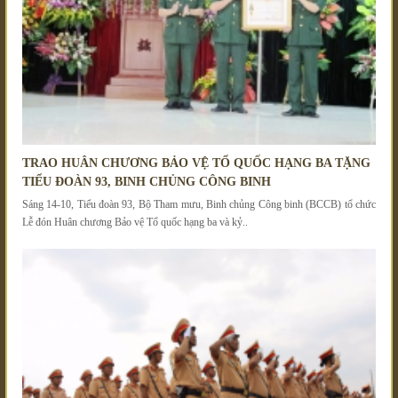
TRAO HUÂN CHƯƠNG BẢO VỆ TỔ QUỐC HẠNG BA TẶNG
TIỂU ĐOÀN 93, BINH CHỦNG CÔNG BINH
Sáng 14-10, Tiểu đoàn 93, Bộ Tham mưu, Binh chủng Công binh (BCCB) tổ chức
Lễ đón Huân chương Bảo vệ Tổ quốc hạng ba và kỷ..