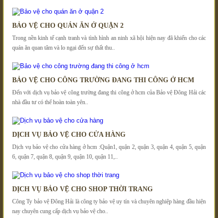
BẢO VỆ CHO QUÁN ĂN Ở QUẬN 2
Trong nền kinh tế cạnh tranh và tình hình an ninh xã hội hiện nay đã khiến cho các
quán ăn quan tâm và lo ngại đến sự thất thu..
BẢO VỆ CHO CÔNG TRƯỜNG ĐANG THI CÔNG Ở HCM
Đến với dịch vụ bảo vệ công trường đang thi công ở hcm của Bảo vệ Đông Hải các
nhà đầu tư có thể hoàn toàn yên..
DỊCH VỤ BẢO VỆ CHO CỬA HÀNG
Dịch vụ bảo vệ cho cửa hàng ở hcm :Quận1, quận 2, quận 3, quận 4, quận 5, quận
6, quận 7, quận 8, quận 9, quận 10, quận 11,..
DỊCH VỤ BẢO VỆ CHO SHOP THỜI TRANG
Công Ty bảo vệ Đông Hải là công ty bảo vệ uy tín và chuyên nghiệp hàng đầu hiện
nay chuyên cung cấp dịch vụ bảo vệ cho..