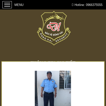
Hotline:
0966375555
THÔNG TIN CHI TIẾT